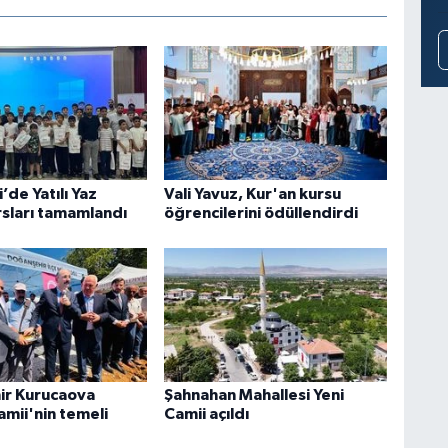
’de Yatılı Yaz
Vali Yavuz, Kur'an kursu
rsları tamamlandı
öğrencilerini ödüllendirdi
ir Kurucaova
Şahnahan Mahallesi Yeni
mii'nin temeli
Camii açıldı