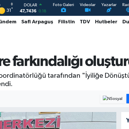
Foto Galeri
Videolar
Yazarlar
Ra
DOLAR
°
31
47,7436
0.18
EURO
ündem
Safi Arpaguş
Filistin
TDV
Hutbeler
Du
55,2510
0.32
STERLİN
64,4811
0.38
GRAM ALTIN
6660.55
0.03
BİST100
e farkındalığı oluştu
13.779
-14
oordinatörlüğü tarafından "İyiliğe Dönüştü
endi.
Y