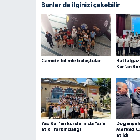
Bunlar da ilginizi çekebilir
Gümüşhane Müftülüğü
Hakkari Müftülüğü
Hatay Müftülüğü
Iğdır Müftülüğü
Camide bilimle buluştular
Battalgazi
Kur’an Ku
Isparta Müftülüğü
İstanbul Müftülüğü
İzmir Müftülüğü
Kahramanmaraş Müftülüğü
Yaz Kur'an kurslarında "sıfır
Doğanşeh
atık" farkındalığı
Merkez Ca
Karabük Müftülüğü
atıldı