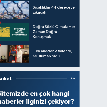
Sıcaklıklar 44 dereceye
çıkacak
Doğru Sözlü Olmak: Her
Zaman Doğru
Konuşmak
Türk aileden etkilendi,
Müslüman oldu
Anket
Sitemizde en çok hangi
haberler ilginizi çekiyor?