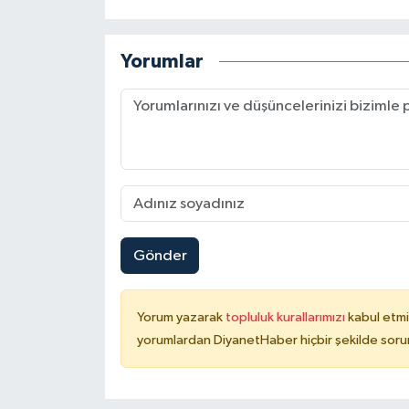
Karaman Müftülüğü
Yorumlar
Kars Müftülüğü
Kastamonu Müftülüğü
Kayseri Müftülüğü
Kilis Müftülüğü
Gönder
Kırıkkale Müftülüğü
Kırklareli Müftülüğü
Yorum yazarak
topluluk kurallarımızı
kabul etmi
yorumlardan DiyanetHaber hiçbir şekilde soru
Kırşehir Müftülüğü
Kocaeli Müftülüğü