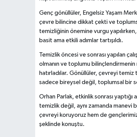
Genç gönüllüler, Engelsiz Yaşam Merke
Bitlis Müftülüğü
Sağlık
çevre bilincine dikkat çekti ve toplums
Bolu Müftülüğü
Makaleler
temizliğinin önemine vurgu yapılırken, 
basit ama etkili adımlar tartışıldı.
Burdur Müftülüğü
Ekonomi
Temizlik öncesi ve sonrası yapılan çalı
Bursa Müftülüğü
Duyurular
olmanın ve toplumu bilinçlendirmenin
hatırladılar. Gönüllüler, çevreyi temi
Çanakkale Müftülüğü
Podcast
sadece bireysel değil, toplumsal bir 
Çankırı Müftülüğü
Bilim, Teknoloji
Orhan Parlak, etkinlik sonrası yaptığı 
temizlik değil, aynı zamanda manevi bi
Çorum Müftülüğü
Biyografiler
çevreyi koruyoruz hem de gençlerimizin
Denizli Müftülüğü
Diyanet TV
şeklinde konuştu.