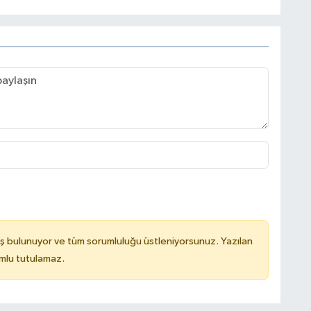
ş bulunuyor ve tüm sorumluluğu üstleniyorsunuz. Yazılan
mlu tutulamaz.