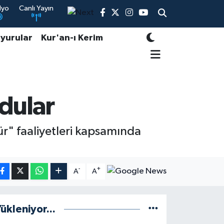
dyo
Canlı Yayın
yurular
Kur'an-ı Kerim
rdular
r" faaliyetleri kapsamında
-
+
A
A
ükleniyor...