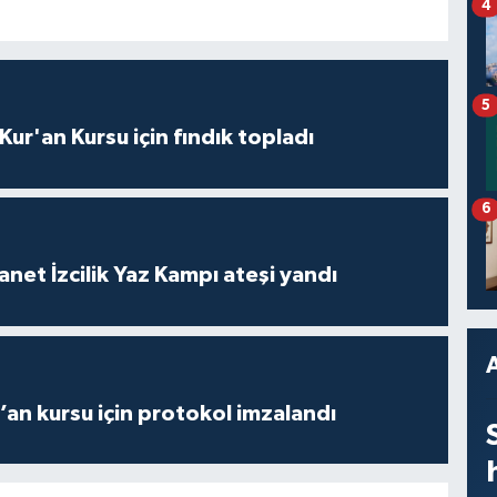
4
5
 Kur'an Kursu için fındık topladı
6
anet İzcilik Yaz Kampı ateşi yandı
r’an kursu için protokol imzalandı