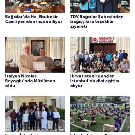
Karaman Müftülüğü
Bağcılar'da Hz. Ebubekir
TDV Bağcılar Şubesinden
Camii yeniden inşa ediliyor
bağışçılara teşekkür
Kars Müftülüğü
ziyareti
Kastamonu Müftülüğü
Kayseri Müftülüğü
Kilis Müftülüğü
İtalyan Nicolas
Hırvatistanlı gençler
Beyoğlu'nda Müslüman
İstanbul'da dini eğitim
Kırıkkale Müftülüğü
oldu
alıyor
Kırklareli Müftülüğü
Kırşehir Müftülüğü
Kocaeli Müftülüğü