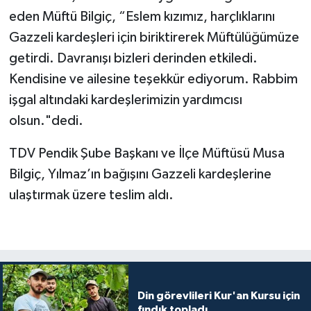
Diyarbakır Müftülüğü
İhtida Haberleri
eden Müftü Bilgiç, “Eslem kızımız, harçlıklarını
Gazzeli kardeşleri için biriktirerek Müftülüğümüze
Düzce Müftülüğü
YAŞAM
getirdi. Davranışı bizleri derinden etkiledi.
Edirne Müftülüğü
Kendisine ve ailesine teşekkür ediyorum. Rabbim
işgal altındaki kardeşlerimizin yardımcısı
Elazığ Müftülüğü
olsun."dedi.
Erzincan Müftülüğü
TDV Pendik Şube Başkanı ve İlçe Müftüsü Musa
Bilgiç, Yılmaz’ın bağışını Gazzeli kardeşlerine
Erzurum Müftülüğü
ulaştırmak üzere teslim aldı.
Eskişehir Müftülüğü
Gaziantep Müftülüğü
Giresun Müftülüğü
Din görevlileri Kur'an Kursu için
fındık topladı