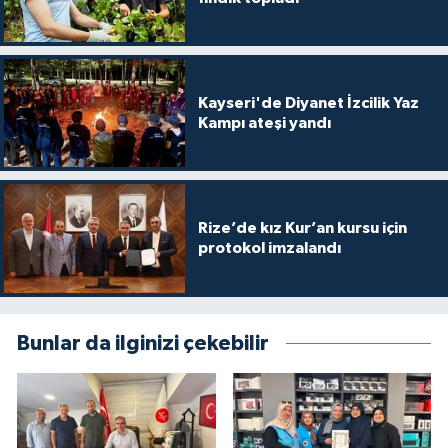
Gümüşhane Müftülüğü
Hakkari Müftülüğü
Kayseri'de Diyanet İzcilik Yaz
Hatay Müftülüğü
Kampı ateşi yandı
Iğdır Müftülüğü
Isparta Müftülüğü
Rize’de kız Kur’an kursu için
protokol imzalandı
İstanbul Müftülüğü
İzmir Müftülüğü
Bunlar da ilginizi çekebilir
Kahramanmaraş Müftülüğü
Karabük Müftülüğü