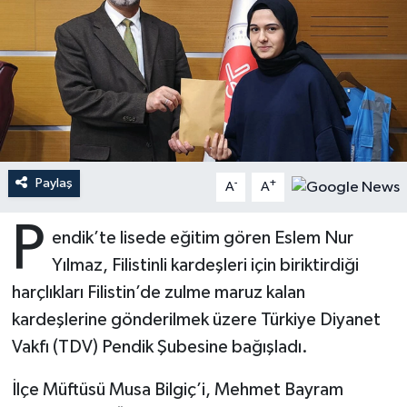
Ardahan Müftülüğü
Kudüs
Hutbeler
Artvin Müftülüğü
Kurban
DİYANET AKADEMİ
Aydın Müftülüğü
Mukabele
DİYANET GENÇLİK
Balıkesir Müftülüğü
Peygamberimizin Hayatı
DİYANET RADYO/TV
Paylaş
-
+
A
A
Bartın Müftülüğü
Ramazan
DEPREM
P
endik’te lisede eğitim gören Eslem Nur
Yılmaz, Filistinli kardeşleri için biriktirdiği
Batman Müftülüğü
Sahabeler
Dünya
harçlıkları Filistin’de zulme maruz kalan
Bayburt Müftülüğü
Zekat
Eğitim
kardeşlerine gönderilmek üzere Türkiye Diyanet
Vakfı (TDV) Pendik Şubesine bağışladı.
Bilecik Müftülüğü
Kültür-Sanat
İlçe Müftüsü Musa Bilgiç’i, Mehmet Bayram
Bingöl Müftülüğü
Aile