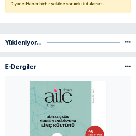
DiyanetHaber hiçbir şekilde sorumlu tutulamaz.
Niğde Müftülüğü
Ordu Müftülüğü
Yükleniyor...
Osmaniye Müftülüğü
Rize Müftülüğü
E-Dergiler
Sakarya Müftülüğü
Samsun Müftülüğü
Siirt Müftülüğü
Sinop Müftülüğü