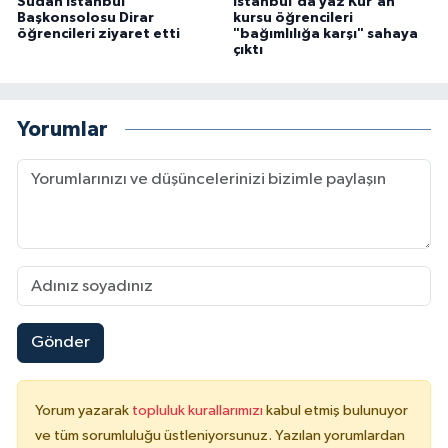
Sudan İstanbul
İstanbul'da yaz Kur'an
Başkonsolosu Dirar
kursu öğrencileri
öğrencileri ziyaret etti
"bağımlılığa karşı" sahaya
Konya Müftülüğü
çıktı
Kütahya Müftülüğü
Yorumlar
Malatya Müftülüğü
Manisa Müftülüğü
Mardin Müftülüğü
Mersin Müftülüğü
Gönder
Muğla Müftülüğü
Muş Müftülüğü
Yorum yazarak
topluluk kurallarımızı
kabul etmiş bulunuyor
ve tüm sorumluluğu üstleniyorsunuz. Yazılan yorumlardan
Nevşehir Müftülüğü