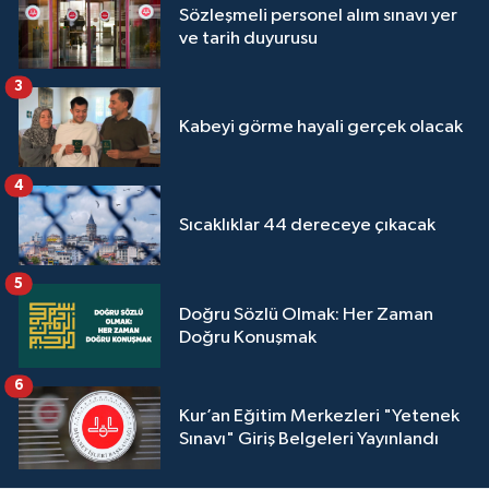
Sözleşmeli personel alım sınavı yer
Yalova Müftülüğü
ve tarih duyurusu
Yozgat Müftülüğü
3
Kabeyi görme hayali gerçek olacak
Zonguldak Müftülüğü
4
Sıcaklıklar 44 dereceye çıkacak
5
Doğru Sözlü Olmak: Her Zaman
Doğru Konuşmak
6
Kur’an Eğitim Merkezleri "Yetenek
Sınavı" Giriş Belgeleri Yayınlandı