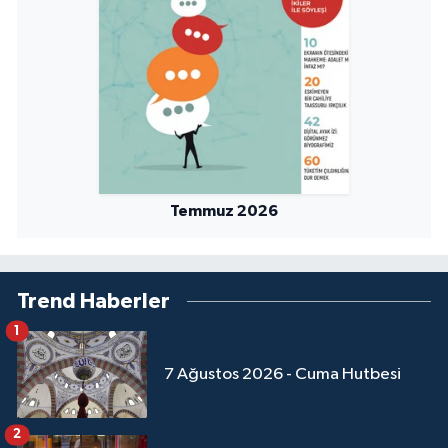
Sivas Müftülüğü
Şanlıurfa Müftülüğü
Şırnak Müftülüğü
Tekirdağ Müftülüğü
Temmuz 2026
Tokat Müftülüğü
Trabzon Müftülüğü
Trend Haberler
Tunceli Müftülüğü
1
Uşak Müftülüğü
7 Ağustos 2026 - Cuma Hutbesi
Van Müftülüğü
2