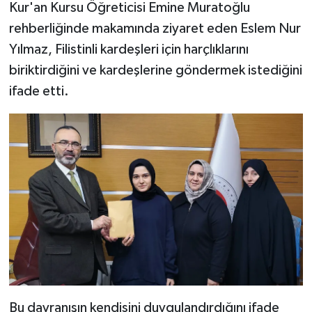
Kur'an Kursu Öğreticisi Emine Muratoğlu
rehberliğinde makamında ziyaret eden Eslem Nur
Bitlis Müftülüğü
Sağlık
Yılmaz, Filistinli kardeşleri için harçlıklarını
Bolu Müftülüğü
Makaleler
biriktirdiğini ve kardeşlerine göndermek istediğini
ifade etti.
Burdur Müftülüğü
Ekonomi
Bursa Müftülüğü
Duyurular
Çanakkale Müftülüğü
Podcast
Çankırı Müftülüğü
Bilim, Teknoloji
Çorum Müftülüğü
Biyografiler
Denizli Müftülüğü
Diyanet TV
Bu davranışın kendisini duygulandırdığını ifade