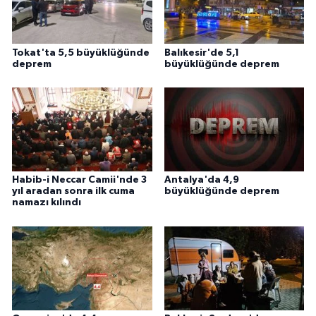
Karaman Müftülüğü
Tokat'ta 5,5 büyüklüğünde
Balıkesir'de 5,1
Kars Müftülüğü
deprem
büyüklüğünde deprem
Kastamonu Müftülüğü
Kayseri Müftülüğü
Kilis Müftülüğü
Habib-i Neccar Camii'nde 3
Antalya'da 4,9
yıl aradan sonra ilk cuma
büyüklüğünde deprem
Kırıkkale Müftülüğü
namazı kılındı
Kırklareli Müftülüğü
Kırşehir Müftülüğü
Kocaeli Müftülüğü