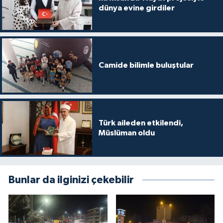
dünya evine girdiler
Gümüşhane Müftülüğü
Hakkari Müftülüğü
Hatay Müftülüğü
Camide bilimle buluştular
Iğdır Müftülüğü
Isparta Müftülüğü
Türk aileden etkilendi,
Müslüman oldu
İstanbul Müftülüğü
İzmir Müftülüğü
Bunlar da ilginizi çekebilir
Kahramanmaraş Müftülüğü
Karabük Müftülüğü