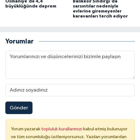
Osmaniye'de 4,4
Balıkesir Sındırgı'da
büyüklüğünde deprem
sarsıntılar nedeniyle
evlerine giremeyenler
Konya Müftülüğü
karavanları tercih ediyor
Kütahya Müftülüğü
Yorumlar
Malatya Müftülüğü
Manisa Müftülüğü
Mardin Müftülüğü
Mersin Müftülüğü
Gönder
Muğla Müftülüğü
Muş Müftülüğü
Yorum yazarak
topluluk kurallarımızı
kabul etmiş bulunuyor
ve tüm sorumluluğu üstleniyorsunuz. Yazılan yorumlardan
Nevşehir Müftülüğü