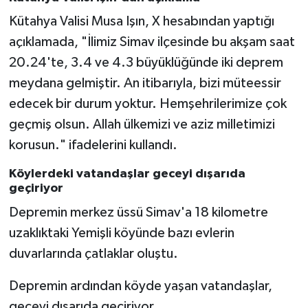
Kütahya Valisi Musa Işın, X hesabından yaptığı
Bitlis Müftülüğü
Sağlık
açıklamada, "İlimiz Simav ilçesinde bu akşam saat
20.24'te, 3.4 ve 4.3 büyüklüğünde iki deprem
Bolu Müftülüğü
Makaleler
meydana gelmiştir. An itibarıyla, bizi müteessir
Burdur Müftülüğü
Ekonomi
edecek bir durum yoktur. Hemşehrilerimize çok
geçmiş olsun. Allah ülkemizi ve aziz milletimizi
Bursa Müftülüğü
Duyurular
korusun." ifadelerini kullandı.
Çanakkale Müftülüğü
Podcast
Köylerdeki vatandaşlar geceyi dışarıda
geçiriyor
Çankırı Müftülüğü
Bilim, Teknoloji
Depremin merkez üssü Simav'a 18 kilometre
uzaklıktaki Yemişli köyünde bazı evlerin
Çorum Müftülüğü
Biyografiler
duvarlarında çatlaklar oluştu.
Denizli Müftülüğü
Diyanet TV
Depremin ardından köyde yaşan vatandaşlar,
geceyi dışarıda geçiriyor.