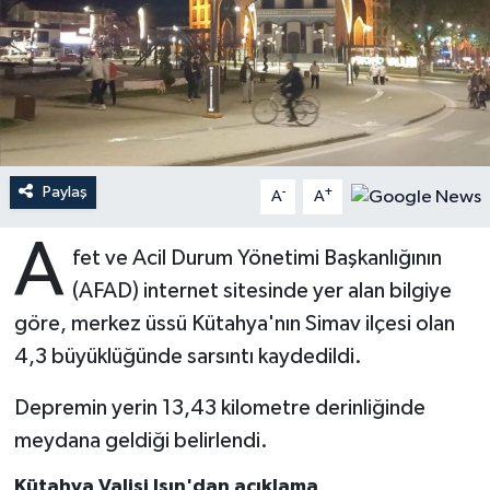
Ardahan Müftülüğü
Kudüs
Hutbeler
Artvin Müftülüğü
Kurban
DİYANET AKADEMİ
Aydın Müftülüğü
Mukabele
DİYANET GENÇLİK
Paylaş
-
+
A
A
Balıkesir Müftülüğü
Peygamberimizin Hayatı
DİYANET RADYO/TV
A
fet ve Acil Durum Yönetimi Başkanlığının
Bartın Müftülüğü
Ramazan
DEPREM
(AFAD) internet sitesinde yer alan bilgiye
Batman Müftülüğü
Sahabeler
Dünya
göre, merkez üssü Kütahya'nın Simav ilçesi olan
4,3 büyüklüğünde sarsıntı kaydedildi.
Bayburt Müftülüğü
Zekat
Eğitim
Depremin yerin 13,43 kilometre derinliğinde
Bilecik Müftülüğü
Kültür-Sanat
meydana geldiği belirlendi.
Bingöl Müftülüğü
Aile
Kütahya Valisi Işın'dan açıklama