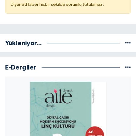
DiyanetHaber hiçbir şekilde sorumlu tutulamaz.
Niğde Müftülüğü
Ordu Müftülüğü
Yükleniyor...
Osmaniye Müftülüğü
Rize Müftülüğü
E-Dergiler
Sakarya Müftülüğü
Samsun Müftülüğü
Siirt Müftülüğü
Sinop Müftülüğü