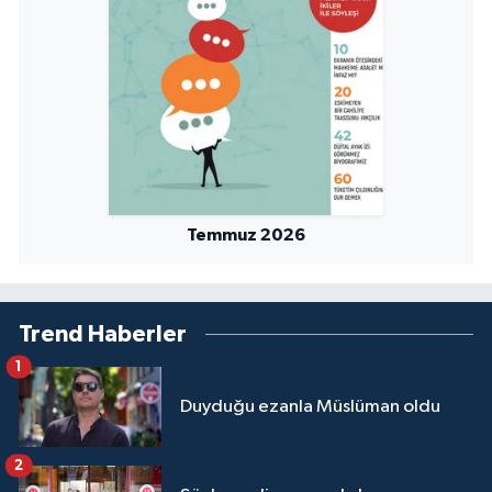
Sivas Müftülüğü
Şanlıurfa Müftülüğü
Şırnak Müftülüğü
Tekirdağ Müftülüğü
Temmuz 2026
Tokat Müftülüğü
Trabzon Müftülüğü
Trend Haberler
Tunceli Müftülüğü
1
Uşak Müftülüğü
Duyduğu ezanla Müslüman oldu
Van Müftülüğü
2