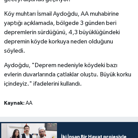
Diyarbakır Müftülüğü
İhtida Haberleri
Köy muhtarı İsmail Aydoğdu, AA muhabirine
Düzce Müftülüğü
YAŞAM
yaptığı açıklamada, bölgede 3 günden beri
depremlerin sürdüğünü, 4,3 büyüklüğündeki
Edirne Müftülüğü
depremin köyde korkuya neden olduğunu
Elazığ Müftülüğü
söyledi.
Aydoğdu, "Deprem nedeniyle köydeki bazı
Erzincan Müftülüğü
evlerin duvarlarında çatlaklar oluştu. Büyük korku
Erzurum Müftülüğü
içindeyiz." ifadelerini kullandı.
Eskişehir Müftülüğü
Kaynak:
AA
Gaziantep Müftülüğü
Giresun Müftülüğü
İki İnsan Bir Hayat projesiyle