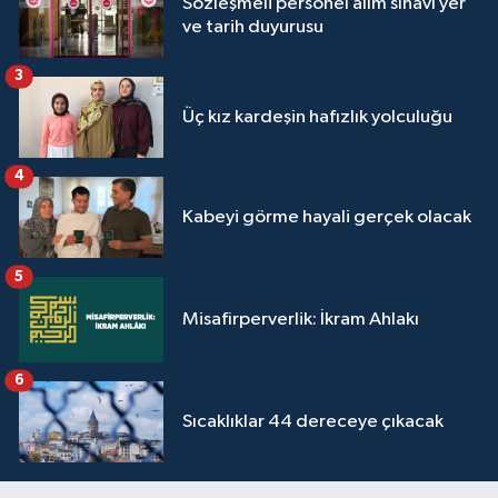
Sözleşmeli personel alım sınavı yer
Yalova Müftülüğü
ve tarih duyurusu
3
Yozgat Müftülüğü
Üç kız kardeşin hafızlık yolculuğu
Zonguldak Müftülüğü
4
Kabeyi görme hayali gerçek olacak
5
Misafirperverlik: İkram Ahlakı
6
Sıcaklıklar 44 dereceye çıkacak