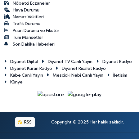
Nöbetçi Eczaneler
Hava Durumu
Namaz Vakitleri
Trafik Durumu
Puan Durumu ve Fikstür
Tüm Manşetler
Son Dakika Haberleri
Diyanet Dijital
Diyanet TV Canlı Yayın
Diyanet Radyo
Diyanet Kuran Radyo
Diyanet Risalet Radyo
Kabe Canlı Yayın
Mescid-i Nebi Canlı Yayın
İletişim
Künye
RSS
Copyright © 2025 Her hakkı saklıdır.