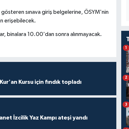
ni gösteren sınava giriş belgelerine, ÖSYM'nin
n erişebilecek.
ar, binalara 10.00'dan sonra alınmayacak.
1
2
 Kur'an Kursu için fındık topladı
3
anet İzcilik Yaz Kampı ateşi yandı