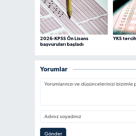
Gümüşhane Müftülüğü
Hakkari Müftülüğü
Hatay Müftülüğü
2026-KPSS Ön Lisans
YKS terci
başvuruları başladı
Iğdır Müftülüğü
Isparta Müftülüğü
Yorumlar
İstanbul Müftülüğü
İzmir Müftülüğü
Kahramanmaraş Müftülüğü
Karabük Müftülüğü
Gönder