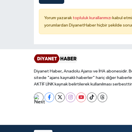
Karaman Müftülüğü
Yorum yazarak
topluluk kurallarımızı
kabul etmi
Kars Müftülüğü
yorumlardan DiyanetHaber hiçbir şekilde soru
Kastamonu Müftülüğü
Kayseri Müftülüğü
Kilis Müftülüğü
Diyanet Haber, Anadolu Ajansı ve İHA abonesidir. B
sitede "ajans kaynaklı haberler" hariç diğer haberle
Kırıkkale Müftülüğü
AKTİF LİNK kaynak belirtilerek kullanılması serbesttir
Kırklareli Müftülüğü
Kırşehir Müftülüğü
Kocaeli Müftülüğü