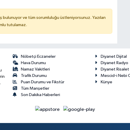
ş bulunuyor ve tüm sorumluluğu üstleniyorsunuz. Yazılan
mlu tutulamaz.
Nöbetçi Eczaneler
Diyanet Dijital
Hava Durumu
Diyanet Radyo
Namaz Vakitleri
Diyanet Risale
u
Trafik Durumu
Mescid-i Nebi C
rin
Puan Durumu ve Fikstür
Künye
.
Tüm Manşetler
Son Dakika Haberleri