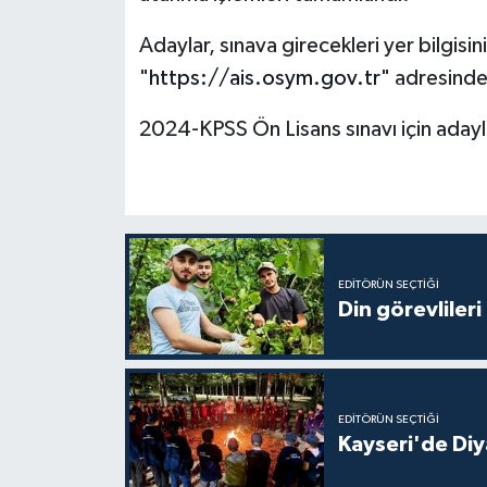
Adaylar, sınava girecekleri yer bilgisi
Bitlis Müftülüğü
Sağlık
"
https://ais.osym.gov.tr
" adresinde
Bolu Müftülüğü
Makaleler
2024-KPSS Ön Lisans sınavı için adayl
Burdur Müftülüğü
Ekonomi
Bursa Müftülüğü
Duyurular
Çanakkale Müftülüğü
Podcast
EDITÖRÜN SEÇTIĞI
Din görevlileri
Çankırı Müftülüğü
Bilim, Teknoloji
Çorum Müftülüğü
Biyografiler
EDITÖRÜN SEÇTIĞI
Denizli Müftülüğü
Diyanet TV
Kayseri'de Diy