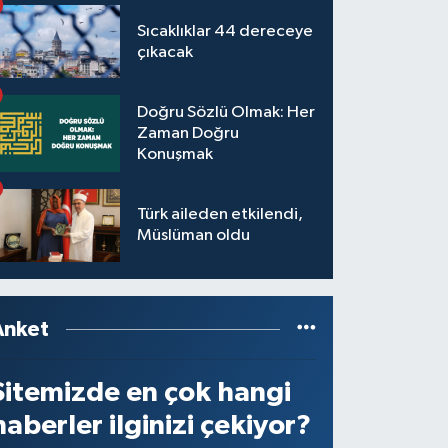
Sıcaklıklar 44 dereceye
çıkacak
Doğru Sözlü Olmak: Her
Zaman Doğru
Konuşmak
Türk aileden etkilendi,
Müslüman oldu
Anket
Sitemizde en çok hangi
haberler ilginizi çekiyor?