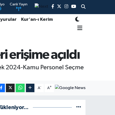
dyo
Canlı Yayın
yurular
Kur'an-ı Kerim
i erişime açıldı
cek 2024-Kamu Personel Seçme
-
+
A
A
ükleniyor...