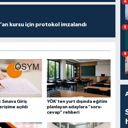
4
r’an kursu için protokol imzalandı
5
6
 Sınava Giriş
YÖK'ten yurt dışında eğitim
erişime açıldı
planlayan adaylara "soru-
cevap" rehberi