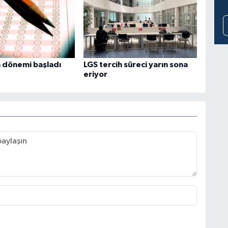
h dönemi başladı
LGS tercih süreci yarın sona
eriyor