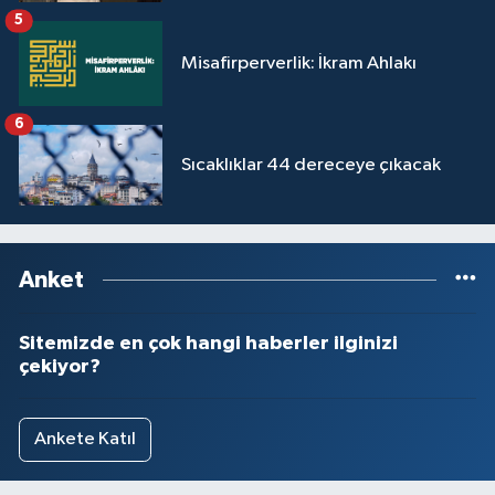
Sivas Müftülüğü
5
Misafirperverlik: İkram Ahlakı
Şanlıurfa Müftülüğü
Şırnak Müftülüğü
6
Sıcaklıklar 44 dereceye çıkacak
Tekirdağ Müftülüğü
Tokat Müftülüğü
Anket
Trabzon Müftülüğü
Sitemizde en çok hangi haberler ilginizi
Tunceli Müftülüğü
çekiyor?
Uşak Müftülüğü
Ankete Katıl
Van Müftülüğü