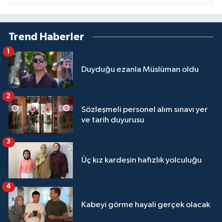
Niğde Müftülüğü
Trend Haberler
Ordu Müftülüğü
1
Duyduğu ezanla Müslüman oldu
Osmaniye Müftülüğü
2
Rize Müftülüğü
Sözleşmeli personel alım sınavı yer
ve tarih duyurusu
Sakarya Müftülüğü
3
Samsun Müftülüğü
Üç kız kardeşin hafızlık yolculuğu
Siirt Müftülüğü
4
Sinop Müftülüğü
Kabeyi görme hayali gerçek olacak