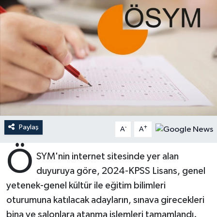
Ardahan Müftülüğü
Kudüs
Hutbeler
Artvin Müftülüğü
Kurban
DİYANET AKADEMİ
Aydın Müftülüğü
Mukabele
DİYANET GENÇLİK
Balıkesir Müftülüğü
Peygamberimizin Hayatı
DİYANET RADYO/TV
Bartın Müftülüğü
Ramazan
DEPREM
Paylaş
-
+
A
A
Batman Müftülüğü
Sahabeler
Dünya
Ö
SYM'nin internet sitesinde yer alan
Bayburt Müftülüğü
Zekat
Eğitim
duyuruya göre, 2024-KPSS Lisans, genel
yetenek-genel kültür ile eğitim bilimleri
Bilecik Müftülüğü
Kültür-Sanat
oturumuna katılacak adayların, sınava girecekleri
bina ve salonlara atanma işlemleri tamamlandı.
Bingöl Müftülüğü
Aile