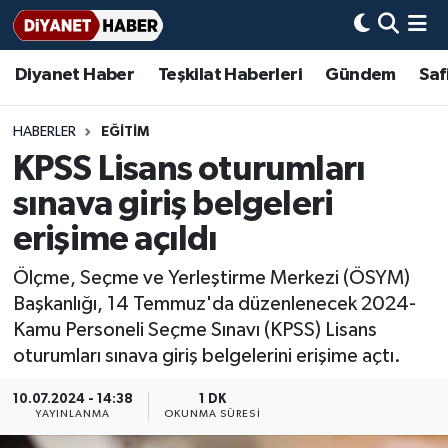
Diyanet Haber
Teşkilat Haberleri
Gündem
Saf
Diyanet Haber
Adana Müftülüğü
Bir Ayet
Aile Dergisi
İmam Hatip Okulları
Başmakale
Hadis-i Şerifler
Nöbetçi Eczaneler
Teşkilat Haberleri
Adıyaman Müftülüğü
Bir Hikaye
Aylık Dergi
Hayat Okumaları
Hava Durumu
HABERLER
EĞİTİM
KPSS Lisans oturumları
Afyonkarahisar Müftülüğü
Gündem
Biyografiler
Ankara Namaz Vakitleri
sınava giriş belgeleri
Ağrı Müftülüğü
#Keşfet
Dini kavramlar
Trafik Durumu
erişime açıldı
Ölçme, Seçme ve Yerleştirme Merkezi (ÖSYM)
Aksaray Müftülüğü
Diyanet Bilgi
Basında Bugün
Süper Lig Puan Durumu ve Fikstür
Başkanlığı, 14 Temmuz'da düzenlenecek 2024-
Kamu Personeli Seçme Sınavı (KPSS) Lisans
Amasya Müftülüğü
Diyanet Takvimi
DİYANET eKİTAP
Tüm Manşetler
oturumları sınava giriş belgelerini erişime açtı.
Ankara Müftülüğü
Dualar
Diyanet Dergi
Son Dakika Haberleri
10.07.2024 - 14:38
1 DK
YAYINLANMA
OKUNMA SÜRESI
Antalya Müftülüğü
Hadislerle İslam
TDV
Haber Arşivi