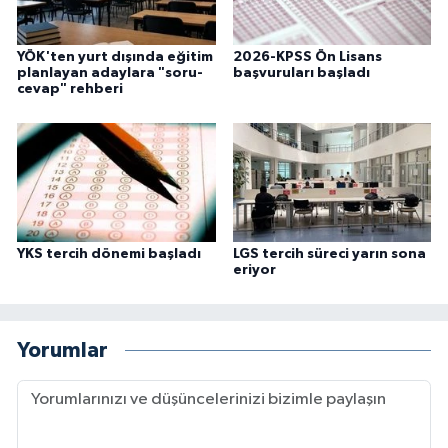
Gümüşhane Müftülüğü
YÖK'ten yurt dışında eğitim
2026-KPSS Ön Lisans
Hakkari Müftülüğü
planlayan adaylara "soru-
başvuruları başladı
cevap" rehberi
Hatay Müftülüğü
Iğdır Müftülüğü
Isparta Müftülüğü
YKS tercih dönemi başladı
LGS tercih süreci yarın sona
eriyor
İstanbul Müftülüğü
İzmir Müftülüğü
Yorumlar
Kahramanmaraş Müftülüğü
Karabük Müftülüğü