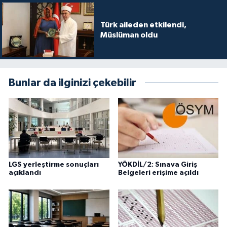
Diyarbakır Müftülüğü
İhtida Haberleri
Türk aileden etkilendi,
Düzce Müftülüğü
YAŞAM
Müslüman oldu
Edirne Müftülüğü
Elazığ Müftülüğü
Bunlar da ilginizi çekebilir
Erzincan Müftülüğü
Erzurum Müftülüğü
Eskişehir Müftülüğü
LGS yerleştirme sonuçları
YÖKDİL/2: Sınava Giriş
açıklandı
Belgeleri erişime açıldı
Gaziantep Müftülüğü
Giresun Müftülüğü