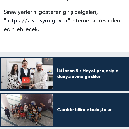
Sınav yerlerini gösteren giriş belgeleri,
Bitlis Müftülüğü
Sağlık
"
https://ais.osym.gov.tr
" internet adresinden
Bolu Müftülüğü
Makaleler
edinilebilecek.
Burdur Müftülüğü
Ekonomi
Bursa Müftülüğü
Duyurular
İki İnsan Bir Hayat projesiyle
Çanakkale Müftülüğü
Podcast
dünya evine girdiler
Çankırı Müftülüğü
Bilim, Teknoloji
Çorum Müftülüğü
Biyografiler
Camide bilimle buluştular
Denizli Müftülüğü
Diyanet TV