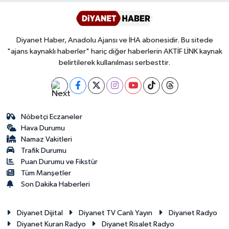
Yalova Müftülüğü
Yozgat Müftülüğü
Diyanet Haber, Anadolu Ajansı ve İHA abonesidir. Bu sitede
"ajans kaynaklı haberler" hariç diğer haberlerin AKTİF LİNK kaynak
Zonguldak Müftülüğü
belirtilerek kullanılması serbesttir.
Nöbetçi Eczaneler
Hava Durumu
Namaz Vakitleri
Trafik Durumu
Puan Durumu ve Fikstür
Tüm Manşetler
Son Dakika Haberleri
Diyanet Dijital
Diyanet TV Canlı Yayın
Diyanet Radyo
Diyanet Kuran Radyo
Diyanet Risalet Radyo