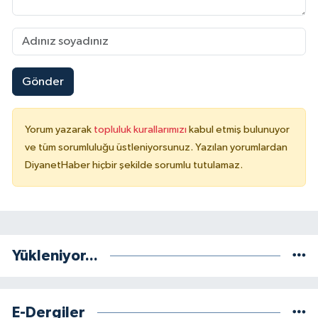
Karaman Müftülüğü
Kars Müftülüğü
Gönder
Kastamonu Müftülüğü
Kayseri Müftülüğü
Yorum yazarak
topluluk kurallarımızı
kabul etmiş bulunuyor
ve tüm sorumluluğu üstleniyorsunuz. Yazılan yorumlardan
Kilis Müftülüğü
DiyanetHaber hiçbir şekilde sorumlu tutulamaz.
Kırıkkale Müftülüğü
Kırklareli Müftülüğü
Yükleniyor...
Kırşehir Müftülüğü
Kocaeli Müftülüğü
E-Dergiler