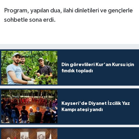
Gümüşhane Müftülüğü
Program, yapılan dua, ilahi dinletileri ve gençlerle
sohbetle sona erdi.
Hakkari Müftülüğü
Hatay Müftülüğü
Iğdır Müftülüğü
Din görevlileri Kur'an Kursu için
Isparta Müftülüğü
fındık topladı
İstanbul Müftülüğü
İzmir Müftülüğü
Kayseri'de Diyanet İzcilik Yaz
Kampı ateşi yandı
Kahramanmaraş Müftülüğü
Karabük Müftülüğü