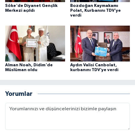
Söke'de Diyanet Gençlik
Bozdoğan Kaymakamı
Merkezi açıldı
Polat, Kurbanını TDV’ye
Konya Müftülüğü
verdi
Kütahya Müftülüğü
Malatya Müftülüğü
Manisa Müftülüğü
Alman Noah, Didim'de
Aydın Valisi Canbolat,
Müslüman oldu
kurbanını TDV’ye verdi
Mardin Müftülüğü
Mersin Müftülüğü
Yorumlar
Muğla Müftülüğü
Muş Müftülüğü
Nevşehir Müftülüğü