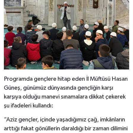
Bitlis Müftülüğü
Sağlık
Bolu Müftülüğü
Makaleler
Burdur Müftülüğü
Ekonomi
Bursa Müftülüğü
Duyurular
Çanakkale Müftülüğü
Podcast
Programda gençlere hitap eden İl Müftüsü Hasan
Güneş, günümüz dünyasında gençliğin karşı
Çankırı Müftülüğü
Bilim, Teknoloji
karşıya olduğu manevi sınamalara dikkat çekerek
Çorum Müftülüğü
Biyografiler
şu ifadeleri kullandı:
“Aziz gençler, içinde yaşadığımız çağ, imkânların
Denizli Müftülüğü
Diyanet TV
arttığı fakat gönüllerin daraldığı bir zaman dilimini