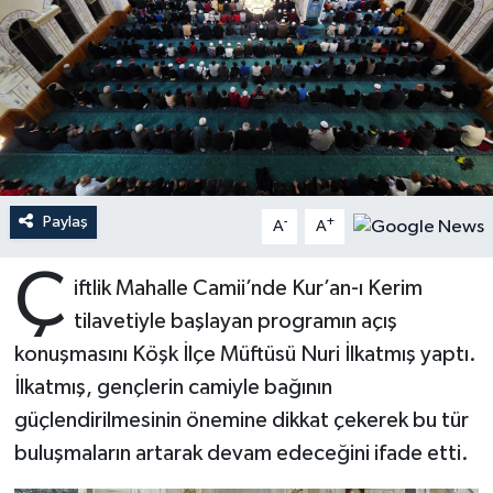
Ardahan Müftülüğü
Kudüs
Hutbeler
Artvin Müftülüğü
Kurban
DİYANET AKADEMİ
Aydın Müftülüğü
Mukabele
DİYANET GENÇLİK
Balıkesir Müftülüğü
Peygamberimizin Hayatı
DİYANET RADYO/TV
Paylaş
-
+
A
A
Bartın Müftülüğü
Ramazan
DEPREM
Ç
iftlik Mahalle Camii’nde Kur’an-ı Kerim
tilavetiyle başlayan programın açış
Batman Müftülüğü
Sahabeler
Dünya
konuşmasını Köşk İlçe Müftüsü Nuri İlkatmış yaptı.
Bayburt Müftülüğü
Zekat
Eğitim
İlkatmış, gençlerin camiyle bağının
güçlendirilmesinin önemine dikkat çekerek bu tür
Bilecik Müftülüğü
Kültür-Sanat
buluşmaların artarak devam edeceğini ifade etti.
Bingöl Müftülüğü
Aile