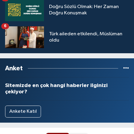
Doğru Sözlü Olmak: Her Zaman
Doğru Konuşmak
6
Türk aileden etkilendi, Müslüman
oldu
Anket
Sitemizde en çok hangi haberler ilginizi
çekiyor?
Ankete Katıl