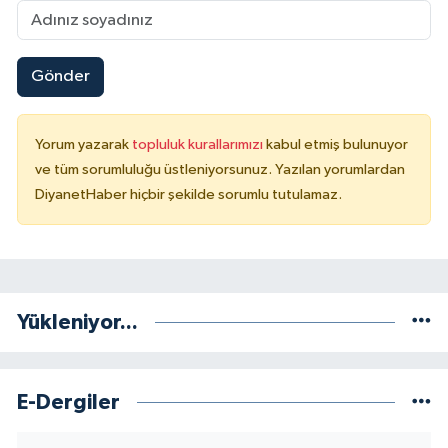
Niğde Müftülüğü
Gönder
Ordu Müftülüğü
Yorum yazarak
topluluk kurallarımızı
kabul etmiş bulunuyor
Osmaniye Müftülüğü
ve tüm sorumluluğu üstleniyorsunuz. Yazılan yorumlardan
DiyanetHaber hiçbir şekilde sorumlu tutulamaz.
Rize Müftülüğü
Sakarya Müftülüğü
Samsun Müftülüğü
Yükleniyor...
Siirt Müftülüğü
E-Dergiler
Sinop Müftülüğü