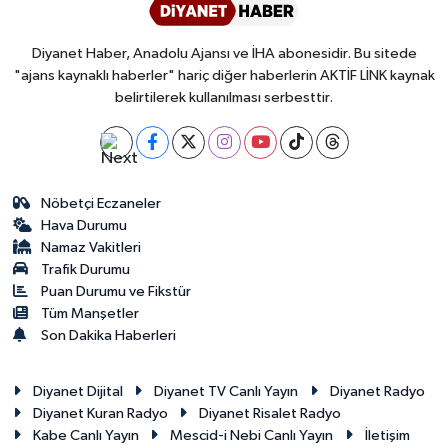
Diyanet Haber, Anadolu Ajansı ve İHA abonesidir. Bu sitede
"ajans kaynaklı haberler" hariç diğer haberlerin AKTİF LİNK kaynak
belirtilerek kullanılması serbesttir.
Nöbetçi Eczaneler
Hava Durumu
Namaz Vakitleri
Trafik Durumu
Puan Durumu ve Fikstür
Tüm Manşetler
Son Dakika Haberleri
Diyanet Dijital
Diyanet TV Canlı Yayın
Diyanet Radyo
Diyanet Kuran Radyo
Diyanet Risalet Radyo
Kabe Canlı Yayın
Mescid-i Nebi Canlı Yayın
İletişim