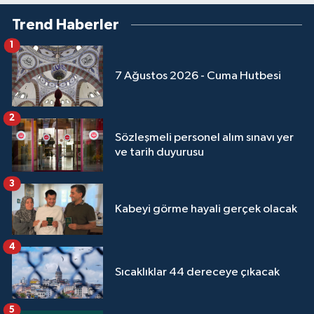
Yalova Müftülüğü
Trend Haberler
1
Yozgat Müftülüğü
7 Ağustos 2026 - Cuma Hutbesi
Zonguldak Müftülüğü
2
Sözleşmeli personel alım sınavı yer
ve tarih duyurusu
3
Kabeyi görme hayali gerçek olacak
4
Sıcaklıklar 44 dereceye çıkacak
5