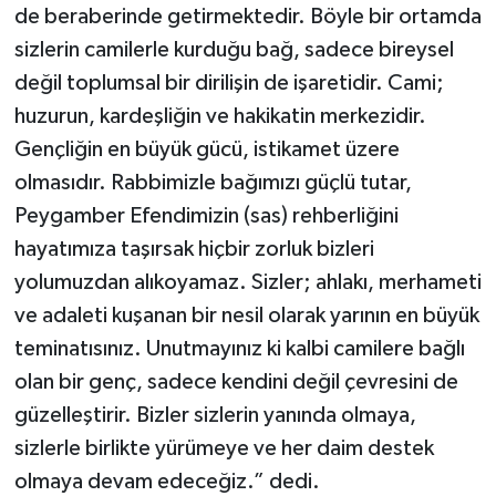
Diyarbakır Müftülüğü
İhtida Haberleri
de beraberinde getirmektedir. Böyle bir ortamda
sizlerin camilerle kurduğu bağ, sadece bireysel
Düzce Müftülüğü
YAŞAM
değil toplumsal bir dirilişin de işaretidir. Cami;
huzurun, kardeşliğin ve hakikatin merkezidir.
Edirne Müftülüğü
Gençliğin en büyük gücü, istikamet üzere
Elazığ Müftülüğü
olmasıdır. Rabbimizle bağımızı güçlü tutar,
Peygamber Efendimizin (sas) rehberliğini
Erzincan Müftülüğü
hayatımıza taşırsak hiçbir zorluk bizleri
yolumuzdan alıkoyamaz. Sizler; ahlakı, merhameti
Erzurum Müftülüğü
ve adaleti kuşanan bir nesil olarak yarının en büyük
Eskişehir Müftülüğü
teminatısınız. Unutmayınız ki kalbi camilere bağlı
olan bir genç, sadece kendini değil çevresini de
Gaziantep Müftülüğü
güzelleştirir. Bizler sizlerin yanında olmaya,
sizlerle birlikte yürümeye ve her daim destek
Giresun Müftülüğü
olmaya devam edeceğiz.” dedi.