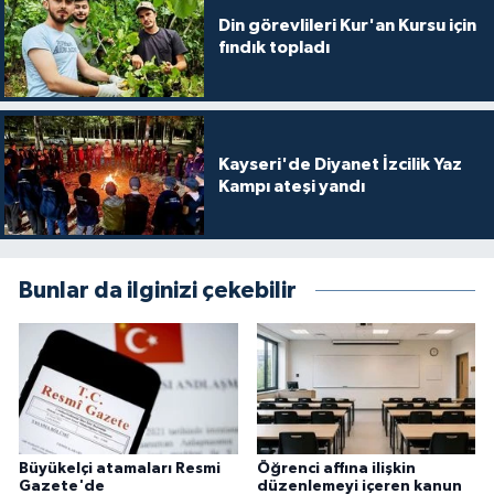
Din görevlileri Kur'an Kursu için
fındık topladı
Kayseri'de Diyanet İzcilik Yaz
Kampı ateşi yandı
Bunlar da ilginizi çekebilir
Büyükelçi atamaları Resmi
Öğrenci affına ilişkin
Gazete'de
düzenlemeyi içeren kanun