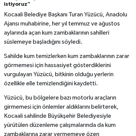
istiyoruz"
Gümüşhane Müftülüğü
Kocaali Belediye Başkanı Turan Yüzücü, Anadolu
Hakkari Müftülüğü
Ajansı muhabirine, her yıl temmuz ve ağustos
aylarında açan kum zambaklarının sahilleri
Hatay Müftülüğü
süslemeye başladığını söyledi.
Iğdır Müftülüğü
Sahilde kum temizlerken kum zambaklarının zarar
görmemesi için hassasiyet gösterdiklerini
Isparta Müftülüğü
vurgulayan Yüzücü, bitkinin olduğu yerlerin
İstanbul Müftülüğü
özellikle elle temizlendiğini kaydetti.
Yüzücü, bu bölgelere bazı motorlu araçların
İzmir Müftülüğü
girmemesi için önlemler aldıklarını belirterek,
Kahramanmaraş Müftülüğü
Kocaali sahilinde Büyükşehir Belediyesiyle
yürütülen düzenleme çalışmalarında da kum
Karabük Müftülüğü
zambaklarına zarar vermemeye özen