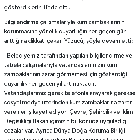
gösterdiklerini ifade etti.
Karaman Müftülüğü
Bilgilendirme çalışmalarıyla kum zambaklarının
Kars Müftülüğü
korunmasına yönelik duyarlılığın her geçen gün
arttığına dikkati çeken Yüzücü, şöyle devam etti:
Kastamonu Müftülüğü
"Belediyemiz tarafından yapılan bilgilendirme ve
Kayseri Müftülüğü
tabela çalışmalarıyla vatandaşlarımızın kum
Kilis Müftülüğü
zambaklarının zarar görmemesi için gösterdiği
duyarlılık her geçen yıl artmaktadır.
Kırıkkale Müftülüğü
Vatandaşlarımız gerek telefonla arayarak gerekse
sosyal medya üzerinden kum zambaklarına zarar
Kırklareli Müftülüğü
verenleri şikayet ediyor. Çevre, Şehircilik ve İklim
Kırşehir Müftülüğü
Değişikliği Bakanlığımızın bu konuda uyguladığı
cezalar var. Ayrıca Dünya Doğa Koruma Birliği
Kocaeli Müftülüğü