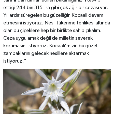
tarafından da ilan edilen Bakanlığımızın tasvip
ettiği 244 bin 315 lira gibi çok ağır bir cezası var.
Konya Müftülüğü
Yıllardır süregelen bu güzelliğin Kocaali devam
etmesini istiyoruz. Nesil tükenme tehlikesi altında
Kütahya Müftülüğü
olan bu çiçeklere hep bir birlikte sahip çıkalım.
Malatya Müftülüğü
Ceza uygulamak değil de milletin severek
korumasını istiyoruz. Kocaali'mizin bu güzel
Manisa Müftülüğü
zambaklarını gelecek nesillere aktarmak
istiyoruz."
Mardin Müftülüğü
Mersin Müftülüğü
Muğla Müftülüğü
Muş Müftülüğü
Nevşehir Müftülüğü