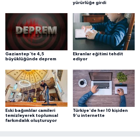
yürürlüğe girdi
Gaziantep'te 4,5
Ekranlar eğitimi tehdit
büyüklüğünde deprem
ediyor
Eski bağımlılar camileri
Türkiye'de her 10 kişiden
temizleyerek toplumsal
9'u internette
farkındalık oluşturuyor