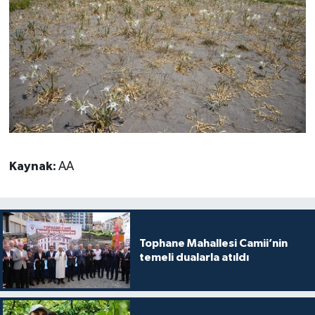
Yalova Müftülüğü
Yozgat Müftülüğü
Zonguldak Müftülüğü
Kaynak:
AA
Tophane Mahallesi Camii’nin
temeli dualarla atıldı