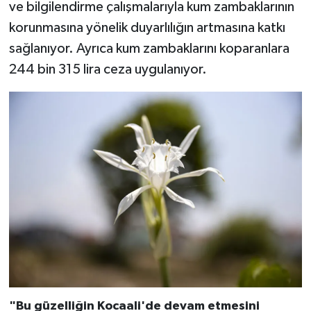
Diyarbakır Müftülüğü
İhtida Haberleri
ve bilgilendirme çalışmalarıyla kum zambaklarının
korunmasına yönelik duyarlılığın artmasına katkı
Düzce Müftülüğü
YAŞAM
sağlanıyor. Ayrıca kum zambaklarını koparanlara
244 bin 315 lira ceza uygulanıyor.
Edirne Müftülüğü
Elazığ Müftülüğü
Erzincan Müftülüğü
Erzurum Müftülüğü
Eskişehir Müftülüğü
Gaziantep Müftülüğü
Giresun Müftülüğü
"Bu güzelliğin Kocaali'de devam etmesini