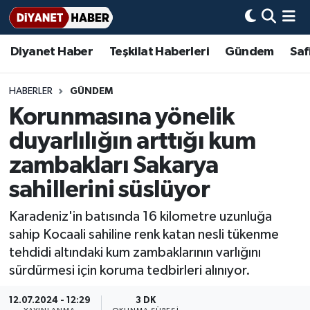
Diyanet Haber
Teşkilat Haberleri
Gündem
Saf
Diyanet Haber
Adana Müftülüğü
Bir Ayet
Aile Dergisi
İmam Hatip Okulları
Başmakale
Hadis-i Şerifler
Nöbetçi Eczaneler
Teşkilat Haberleri
Adıyaman Müftülüğü
Bir Hikaye
Aylık Dergi
Hayat Okumaları
Hava Durumu
HABERLER
GÜNDEM
Korunmasına yönelik
Afyonkarahisar Müftülüğü
Gündem
Biyografiler
Ankara Namaz Vakitleri
duyarlılığın arttığı kum
Ağrı Müftülüğü
#Keşfet
Dini kavramlar
Trafik Durumu
zambakları Sakarya
sahillerini süslüyor
Aksaray Müftülüğü
Diyanet Bilgi
Basında Bugün
Süper Lig Puan Durumu ve Fikstür
Karadeniz'in batısında 16 kilometre uzunluğa
Amasya Müftülüğü
Diyanet Takvimi
DİYANET eKİTAP
Tüm Manşetler
sahip Kocaali sahiline renk katan nesli tükenme
tehdidi altındaki kum zambaklarının varlığını
Ankara Müftülüğü
Dualar
Diyanet Dergi
Son Dakika Haberleri
sürdürmesi için koruma tedbirleri alınıyor.
Antalya Müftülüğü
Hadislerle İslam
TDV
Haber Arşivi
12.07.2024 - 12:29
3 DK