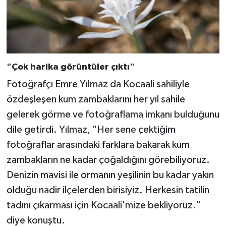
Niğde Müftülüğü
Ordu Müftülüğü
"Çok harika görüntüler çıktı"
Osmaniye Müftülüğü
Fotoğrafçı Emre Yılmaz da Kocaali sahiliyle
özdeşleşen kum zambaklarını her yıl sahile
Rize Müftülüğü
gelerek görme ve fotoğraflama imkanı bulduğunu
Sakarya Müftülüğü
dile getirdi. Yılmaz, "Her sene çektiğim
fotoğraflar arasındaki farklara bakarak kum
Samsun Müftülüğü
zambakların ne kadar çoğaldığını görebiliyoruz.
Denizin mavisi ile ormanın yeşilinin bu kadar yakın
Siirt Müftülüğü
olduğu nadir ilçelerden birisiyiz. Herkesin tatilin
tadını çıkarması için Kocaali'mize bekliyoruz."
Sinop Müftülüğü
diye konuştu.