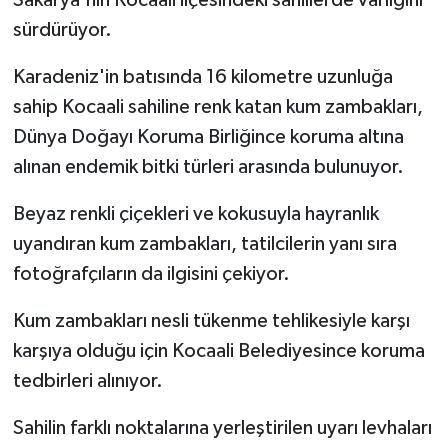
sürdürüyor.
Bitlis Müftülüğü
Sağlık
Karadeniz'in batısında 16 kilometre uzunluğa
Bolu Müftülüğü
Makaleler
sahip Kocaali sahiline renk katan kum zambakları,
Dünya Doğayı Koruma Birliğince koruma altına
Burdur Müftülüğü
Ekonomi
alınan endemik bitki türleri arasında bulunuyor.
Bursa Müftülüğü
Duyurular
Beyaz renkli çiçekleri ve kokusuyla hayranlık
uyandıran kum zambakları, tatilcilerin yanı sıra
Çanakkale Müftülüğü
Podcast
fotoğrafçıların da ilgisini çekiyor.
Çankırı Müftülüğü
Bilim, Teknoloji
Kum zambakları nesli tükenme tehlikesiyle karşı
karşıya olduğu için Kocaali Belediyesince koruma
Çorum Müftülüğü
Biyografiler
tedbirleri alınıyor.
Denizli Müftülüğü
Diyanet TV
Sahilin farklı noktalarına yerleştirilen uyarı levhaları