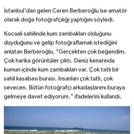
Sivas Müftülüğü
İstanbul'dan gelen Ceren Berberoğlu ise amatör
Şanlıurfa Müftülüğü
olarak doğa fotoğrafçılığı yaptığını söyledi.
Kocaali sahilinde kum zambakları olduğunu
Şırnak Müftülüğü
duyduğunu ve gelip fotoğraflamak istediğini
Tekirdağ Müftülüğü
anlatan Berberoğlu, "Gerçekten çok beğendim.
Çok harika görüntüler çıktı. Deniz kenarında
Tokat Müftülüğü
kumun içinde kum zambakları var. Çok tatlı bir
sahil kasabası burası. İnsanları çok tatlı, çok
Trabzon Müftülüğü
sevecen. Bütün fotoğrafçı arkadaşlarımı buraya
Tunceli Müftülüğü
gelmeye davet ediyorum." ifadelerini kullandı.
Uşak Müftülüğü
Van Müftülüğü