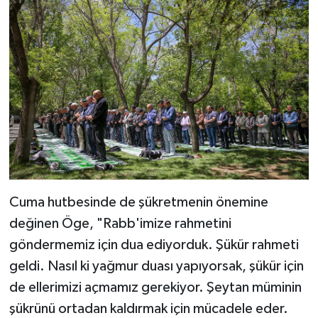
Bitlis Müftülüğü
Sağlık
Bolu Müftülüğü
Makaleler
Burdur Müftülüğü
Ekonomi
Bursa Müftülüğü
Duyurular
Çanakkale Müftülüğü
Podcast
Cuma hutbesinde de şükretmenin önemine
Çankırı Müftülüğü
Bilim, Teknoloji
değinen Öge, "Rabb'imize rahmetini
göndermemiz için dua ediyorduk. Şükür rahmeti
Çorum Müftülüğü
Biyografiler
geldi. Nasıl ki yağmur duası yapıyorsak, şükür için
de ellerimizi açmamız gerekiyor. Şeytan müminin
Denizli Müftülüğü
Diyanet TV
şükrünü ortadan kaldırmak için mücadele eder.