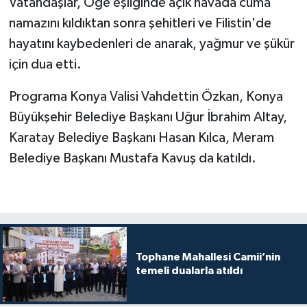
Vatandaşlar, Öge eşliğinde açık havada cuma
Gümüşhane Müftülüğü
namazını kıldıktan sonra şehitleri ve Filistin'de
hayatını kaybedenleri de anarak, yağmur ve şükür
Hakkari Müftülüğü
için dua etti.
Hatay Müftülüğü
Programa Konya Valisi Vahdettin Özkan, Konya
Büyükşehir Belediye Başkanı Uğur İbrahim Altay,
Iğdır Müftülüğü
Karatay Belediye Başkanı Hasan Kılca, Meram
Isparta Müftülüğü
Belediye Başkanı Mustafa Kavuş da katıldı.
İstanbul Müftülüğü
İzmir Müftülüğü
Kahramanmaraş Müftülüğü
Tophane Mahallesi Camii’nin
temeli dualarla atıldı
Karabük Müftülüğü