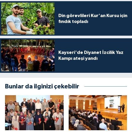
Karaman Müftülüğü
Din görevlileri Kur'an Kursu için
fındık topladı
Kars Müftülüğü
Kastamonu Müftülüğü
Kayseri'de Diyanet İzcilik Yaz
Kayseri Müftülüğü
Kampı ateşi yandı
Kilis Müftülüğü
Kırıkkale Müftülüğü
Bunlar da ilginizi çekebilir
Kırklareli Müftülüğü
Kırşehir Müftülüğü
Kocaeli Müftülüğü