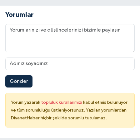
Yorumlar
Niğde Müftülüğü
Ordu Müftülüğü
Osmaniye Müftülüğü
Rize Müftülüğü
Sakarya Müftülüğü
Gönder
Samsun Müftülüğü
Yorum yazarak
topluluk kurallarımızı
kabul etmiş bulunuyor
ve tüm sorumluluğu üstleniyorsunuz. Yazılan yorumlardan
Siirt Müftülüğü
DiyanetHaber hiçbir şekilde sorumlu tutulamaz.
Sinop Müftülüğü