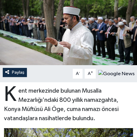
Ardahan Müftülüğü
Kudüs
Hutbeler
Artvin Müftülüğü
Kurban
DİYANET AKADEMİ
Aydın Müftülüğü
Mukabele
DİYANET GENÇLİK
Balıkesir Müftülüğü
Peygamberimizin Hayatı
DİYANET RADYO/TV
Paylaş
-
+
Bartın Müftülüğü
Ramazan
DEPREM
A
A
K
Batman Müftülüğü
Sahabeler
Dünya
ent merkezinde bulunan Musalla
Mezarlığı'ndaki 800 yıllık namazgahta,
Bayburt Müftülüğü
Zekat
Eğitim
Konya Müftüsü Ali Öge, cuma namazı öncesi
vatandaşlara nasihatlerde bulundu.
Bilecik Müftülüğü
Kültür-Sanat
Bingöl Müftülüğü
Aile