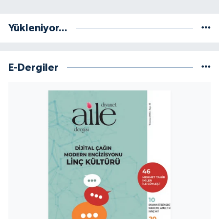
Sivas Müftülüğü
Yükleniyor...
Şanlıurfa Müftülüğü
Şırnak Müftülüğü
E-Dergiler
Tekirdağ Müftülüğü
Tokat Müftülüğü
Trabzon Müftülüğü
Tunceli Müftülüğü
Uşak Müftülüğü
Van Müftülüğü