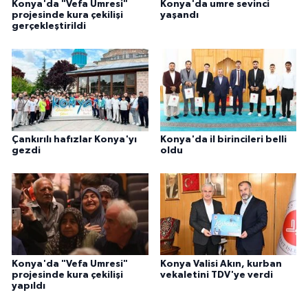
Konya'da "Vefa Umresi"
Konya'da umre sevinci
projesinde kura çekilişi
yaşandı
gerçekleştirildi
Konya Müftülüğü
Kütahya Müftülüğü
Malatya Müftülüğü
Manisa Müftülüğü
Çankırılı hafızlar Konya'yı
Konya'da il birincileri belli
gezdi
oldu
Mardin Müftülüğü
Mersin Müftülüğü
Muğla Müftülüğü
Konya'da "Vefa Umresi"
Konya Valisi Akın, kurban
Muş Müftülüğü
projesinde kura çekilişi
vekaletini TDV'ye verdi
yapıldı
Nevşehir Müftülüğü