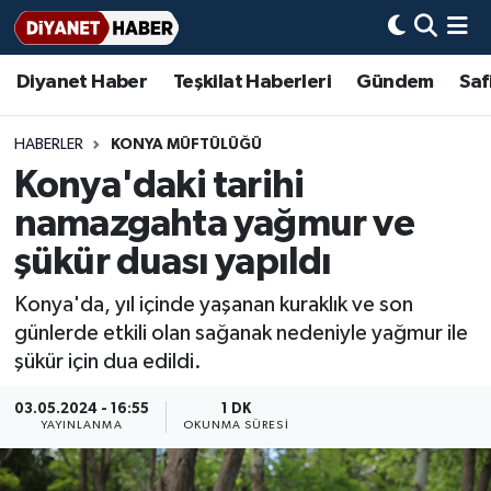
Diyanet Haber
Teşkilat Haberleri
Gündem
Saf
Diyanet Haber
Adana Müftülüğü
Bir Ayet
Aile Dergisi
İmam Hatip Okulları
Başmakale
Hadis-i Şerifler
Nöbetçi Eczaneler
Teşkilat Haberleri
Adıyaman Müftülüğü
Bir Hikaye
Aylık Dergi
Hayat Okumaları
Hava Durumu
HABERLER
KONYA MÜFTÜLÜĞÜ
Konya'daki tarihi
Afyonkarahisar Müftülüğü
Gündem
Biyografiler
Ankara Namaz Vakitleri
namazgahta yağmur ve
Ağrı Müftülüğü
#Keşfet
Dini kavramlar
Trafik Durumu
şükür duası yapıldı
Konya'da, yıl içinde yaşanan kuraklık ve son
Aksaray Müftülüğü
Diyanet Bilgi
Basında Bugün
Süper Lig Puan Durumu ve Fikstür
günlerde etkili olan sağanak nedeniyle yağmur ile
şükür için dua edildi.
Amasya Müftülüğü
Diyanet Takvimi
DİYANET eKİTAP
Tüm Manşetler
03.05.2024 - 16:55
1 DK
Ankara Müftülüğü
Dualar
Diyanet Dergi
Son Dakika Haberleri
YAYINLANMA
OKUNMA SÜRESI
Antalya Müftülüğü
Hadislerle İslam
TDV
Haber Arşivi