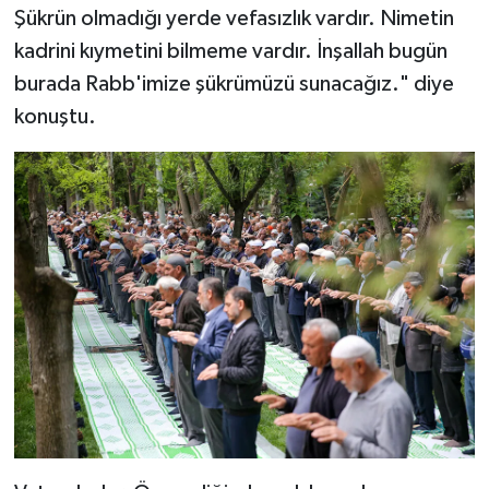
Diyarbakır Müftülüğü
İhtida Haberleri
Şükrün olmadığı yerde vefasızlık vardır. Nimetin
kadrini kıymetini bilmeme vardır. İnşallah bugün
Düzce Müftülüğü
YAŞAM
burada Rabb'imize şükrümüzü sunacağız." diye
konuştu.
Edirne Müftülüğü
Elazığ Müftülüğü
Erzincan Müftülüğü
Erzurum Müftülüğü
Eskişehir Müftülüğü
Gaziantep Müftülüğü
Giresun Müftülüğü