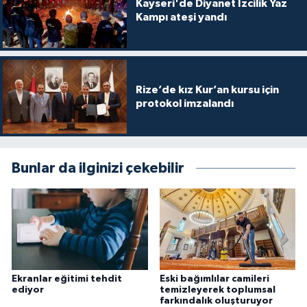
Kayseri'de Diyanet İzcilik Yaz
Gümüşhane Müftülüğü
Kampı ateşi yandı
Hakkari Müftülüğü
Hatay Müftülüğü
Rize’de kız Kur’an kursu için
protokol imzalandı
Iğdır Müftülüğü
Isparta Müftülüğü
Bunlar da ilginizi çekebilir
İstanbul Müftülüğü
İzmir Müftülüğü
Kahramanmaraş Müftülüğü
Ekranlar eğitimi tehdit
Eski bağımlılar camileri
ediyor
temizleyerek toplumsal
Karabük Müftülüğü
farkındalık oluşturuyor