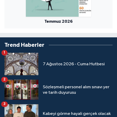
Sivas Müftülüğü
Şanlıurfa Müftülüğü
Temmuz 2026
Şırnak Müftülüğü
Tekirdağ Müftülüğü
Trend Haberler
1
Tokat Müftülüğü
7 Ağustos 2026 - Cuma Hutbesi
Trabzon Müftülüğü
2
Tunceli Müftülüğü
Sözleşmeli personel alım sınavı yer
ve tarih duyurusu
Uşak Müftülüğü
3
Van Müftülüğü
Kabeyi görme hayali gerçek olacak