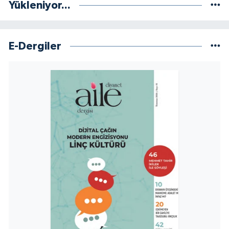
Yükleniyor...
Niğde Müftülüğü
E-Dergiler
Ordu Müftülüğü
Osmaniye Müftülüğü
Rize Müftülüğü
Sakarya Müftülüğü
Samsun Müftülüğü
Siirt Müftülüğü
Sinop Müftülüğü