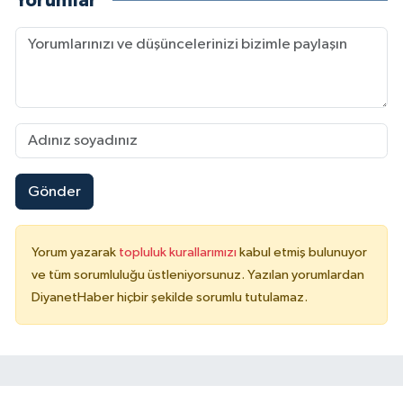
Yorumlar
Konya Müftülüğü
Kütahya Müftülüğü
Malatya Müftülüğü
Manisa Müftülüğü
Gönder
Mardin Müftülüğü
Yorum yazarak
topluluk kurallarımızı
kabul etmiş bulunuyor
Mersin Müftülüğü
ve tüm sorumluluğu üstleniyorsunuz. Yazılan yorumlardan
DiyanetHaber hiçbir şekilde sorumlu tutulamaz.
Muğla Müftülüğü
Muş Müftülüğü
Nevşehir Müftülüğü