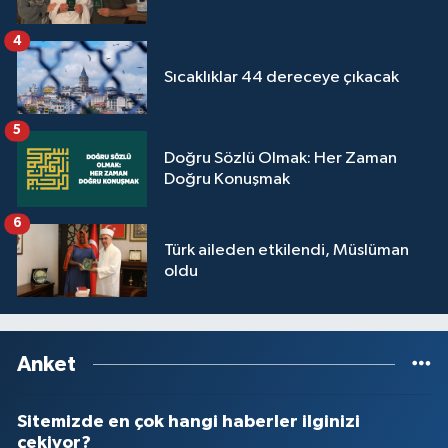
Yalova Müftülüğü
4
Yozgat Müftülüğü
Sıcaklıklar 44 dereceye çıkacak
Zonguldak Müftülüğü
5
Doğru Sözlü Olmak: Her Zaman
Doğru Konuşmak
6
Türk aileden etkilendi, Müslüman
oldu
Anket
Sitemizde en çok hangi haberler ilginizi
çekiyor?