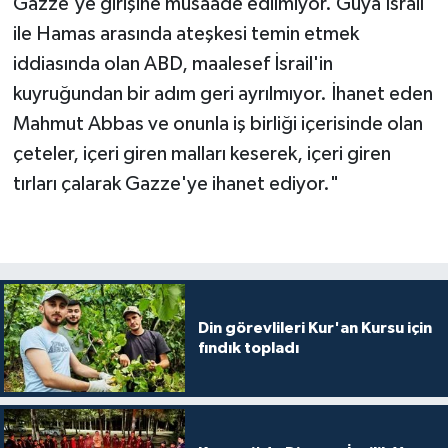
Gazze'ye girişine müsaade edilmiyor. Güya İsrail
Diyarbakır Müftülüğü
İhtida Haberleri
ile Hamas arasında ateşkesi temin etmek
Düzce Müftülüğü
YAŞAM
iddiasında olan ABD, maalesef İsrail'in
kuyruğundan bir adım geri ayrılmıyor. İhanet eden
Edirne Müftülüğü
Mahmut Abbas ve onunla iş birliği içerisinde olan
çeteler, içeri giren malları keserek, içeri giren
Elazığ Müftülüğü
tırları çalarak Gazze'ye ihanet ediyor."
Erzincan Müftülüğü
Erzurum Müftülüğü
Eskişehir Müftülüğü
Din görevlileri Kur'an Kursu için
fındık topladı
Gaziantep Müftülüğü
Giresun Müftülüğü