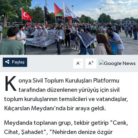
Ardahan Müftülüğü
Kudüs
Hutbeler
Artvin Müftülüğü
Kurban
DİYANET AKADEMİ
Aydın Müftülüğü
Mukabele
DİYANET GENÇLİK
Balıkesir Müftülüğü
Peygamberimizin Hayatı
DİYANET RADYO/TV
Paylaş
-
+
A
A
Bartın Müftülüğü
Ramazan
DEPREM
K
onya Sivil Toplum Kuruluşları Platformu
tarafından düzenlenen yürüyüş için sivil
Batman Müftülüğü
Sahabeler
Dünya
toplum kuruluşlarının temsilcileri ve vatandaşlar,
Bayburt Müftülüğü
Zekat
Eğitim
Kılıçarslan Meydanı'nda bir araya geldi.
Bilecik Müftülüğü
Kültür-Sanat
Meydanda toplanan grup, tekbir getirip "Cenk,
Cihat, Şahadet", "Nehirden denize özgür
Bingöl Müftülüğü
Aile