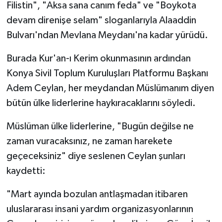
Filistin", "Aksa sana canım feda" ve "Boykota
devam direnişe selam" sloganlarıyla Alaaddin
Bitlis Müftülüğü
Sağlık
Bulvarı'ndan Mevlana Meydanı'na kadar yürüdü.
Bolu Müftülüğü
Makaleler
Burada Kur'an-ı Kerim okunmasının ardından
Konya Sivil Toplum Kuruluşları Platformu Başkanı
Burdur Müftülüğü
Ekonomi
Adem Ceylan, her meydandan Müslümanım diyen
Bursa Müftülüğü
Duyurular
bütün ülke liderlerine haykıracaklarını söyledi.
Çanakkale Müftülüğü
Podcast
Müslüman ülke liderlerine, "Bugün değilse ne
zaman vuracaksınız, ne zaman harekete
Çankırı Müftülüğü
Bilim, Teknoloji
geçeceksiniz" diye seslenen Ceylan şunları
kaydetti:
Çorum Müftülüğü
Biyografiler
"Mart ayında bozulan antlaşmadan itibaren
Denizli Müftülüğü
Diyanet TV
uluslararası insani yardım organizasyonlarının