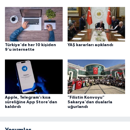
Karaman Müftülüğü
Kars Müftülüğü
Kastamonu Müftülüğü
Türkiye'de her 10 kişiden
YAŞ kararları açıklandı
9'u internette
Kayseri Müftülüğü
Kilis Müftülüğü
Kırıkkale Müftülüğü
Kırklareli Müftülüğü
Apple, Telegram’ı kısa
"Filistin Konvoyu"
süreliğine App Store’dan
Sakarya'dan dualarla
kaldırdı
uğurlandı
Kırşehir Müftülüğü
Kocaeli Müftülüğü