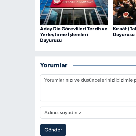
Karaman Müftülüğü
Kars Müftülüğü
Aday Din Görevlileri Tercih ve
Kıraât (Ta
Yerleştirme İşlemleri
Duyurusu
Kastamonu Müftülüğü
Duyurusu
Kayseri Müftülüğü
Yorumlar
Kilis Müftülüğü
Kırıkkale Müftülüğü
Kırklareli Müftülüğü
Kırşehir Müftülüğü
Gönder
Kocaeli Müftülüğü