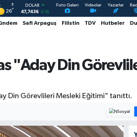
Foto Galeri
Videolar
Yazarlar
Ra
DOLAR
°
26
47,7436
0.18
EURO
ündem
Safi Arpaguş
Filistin
TDV
Hutbeler
Du
55,2510
0.32
STERLİN
64,4811
0.38
GRAM ALTIN
6660.55
0.03
BİST100
as "Aday Din Görevlil
13.779
-14
y Din Görevlileri Mesleki Eğitimi" tanıttı.
Y