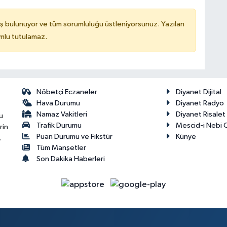
ş bulunuyor ve tüm sorumluluğu üstleniyorsunuz. Yazılan
mlu tutulamaz.
Nöbetçi Eczaneler
Diyanet Dijital
Hava Durumu
Diyanet Radyo
Namaz Vakitleri
Diyanet Risale
u
Trafik Durumu
Mescid-i Nebi C
rin
Puan Durumu ve Fikstür
Künye
.
Tüm Manşetler
Son Dakika Haberleri