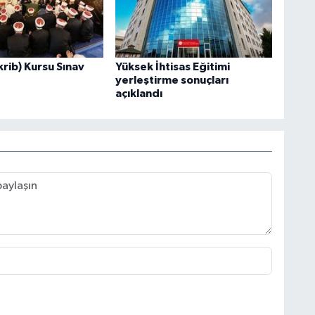
krib) Kursu Sınav
Yüksek İhtisas Eğitimi
yerleştirme sonuçları
açıklandı