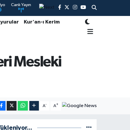
dyo
Canlı Yayın
yurular
Kur'an-ı Kerim
eri Mesleki
-
+
A
A
ükleniyor...