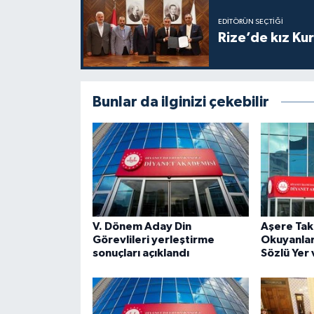
Gümüşhane Müftülüğü
EDITÖRÜN SEÇTIĞI
Rize’de kız Ku
Hakkari Müftülüğü
Hatay Müftülüğü
Bunlar da ilginizi çekebilir
Iğdır Müftülüğü
Isparta Müftülüğü
İstanbul Müftülüğü
V. Dönem Aday Din
Aşere Takr
İzmir Müftülüğü
Görevlileri yerleştirme
Okuyanlar 
sonuçları açıklandı
Sözlü Yer 
Kahramanmaraş Müftülüğü
Karabük Müftülüğü