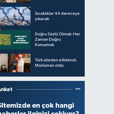
Sıcaklıklar 44 dereceye
çıkacak
Doğru Sözlü Olmak: Her
Zaman Doğru
Konuşmak
Türk aileden etkilendi,
Müslüman oldu
Anket
Sitemizde en çok hangi
haberler ilginizi çekiyor?