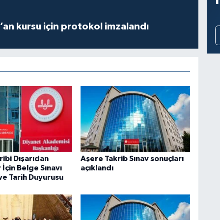
r’an kursu için protokol imzalandı
ibi Dışarıdan
Aşere Takrib Sınav sonuçları
İçin Belge Sınavı
açıklandı
ve Tarih Duyurusu