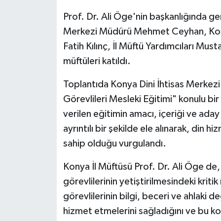
Prof. Dr. Ali Öge'nin başkanlığında ge
Bitlis Müftülüğü
Sağlık
Merkezi Müdürü Mehmet Ceyhan, Konya
Fatih Kılınç, İl Müftü Yardımcıları Must
Bolu Müftülüğü
Makaleler
müftüleri katıldı.
Burdur Müftülüğü
Ekonomi
Toplantıda Konya Dini İhtisas Merkez
Görevlileri Mesleki Eğitimi" konulu bi
Bursa Müftülüğü
Duyurular
verilen eğitimin amacı, içeriği ve aday 
Çanakkale Müftülüğü
Podcast
ayrıntılı bir şekilde ele alınarak, din h
sahip olduğu vurgulandı.
Çankırı Müftülüğü
Bilim, Teknoloji
Konya İl Müftüsü Prof. Dr. Ali Öge de, 
Çorum Müftülüğü
Biyografiler
görevlilerinin yetiştirilmesindeki krit
görevlilerinin bilgi, beceri ve ahlaki 
Denizli Müftülüğü
Diyanet TV
hizmet etmelerini sağladığını ve bu ko