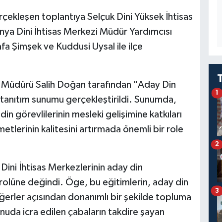
rçekleşen toplantıya Selçuk Dini Yüksek İhtisas
 Dini İhtisas Merkezi Müdür Yardımcısı
afa Şimşek ve Kuddusi Uysal ile ilçe
i Müdürü Salih Doğan tarafından "Aday Din
1
r tanıtım sunumu gerçekleştirildi. Sunumda,
din görevlilerinin mesleki gelişimine katkıları
izmetlerinin kalitesini artırmada önemli bir role
2
Dini İhtisas Merkezlerinin aday din
ik rolüne değindi. Öge, bu eğitimlerin, aday din
3
değerler açısından donanımlı bir şekilde topluma
nuda icra edilen çabaların takdire şayan