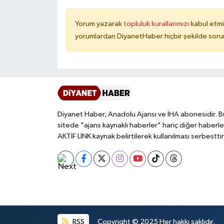
Konya Müftülüğü
Yorum yazarak
topluluk kurallarımızı
kabul etmi
yorumlardan DiyanetHaber hiçbir şekilde soru
Kütahya Müftülüğü
Malatya Müftülüğü
Manisa Müftülüğü
Diyanet Haber, Anadolu Ajansı ve İHA abonesidir. B
Mardin Müftülüğü
sitede "ajans kaynaklı haberler" hariç diğer haberle
AKTİF LİNK kaynak belirtilerek kullanılması serbesttir
Mersin Müftülüğü
Muğla Müftülüğü
Muş Müftülüğü
RSS
Copyright © 2025 Her hakkı saklıdır.
Nevşehir Müftülüğü