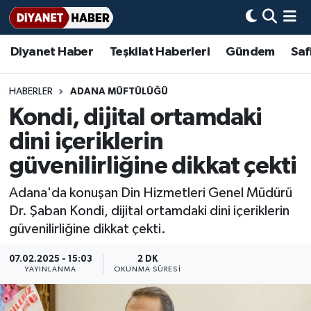
Diyanet Haber
Teşkilat Haberleri
Gündem
Saf
Diyanet Haber
Adana Müftülüğü
Bir Ayet
Aile Dergisi
İmam Hatip Okulları
Başmakale
Hadis-i Şerifler
Nöbetçi Eczaneler
Teşkilat Haberleri
Adıyaman Müftülüğü
Bir Hikaye
Aylık Dergi
Hayat Okumaları
Hava Durumu
HABERLER
ADANA MÜFTÜLÜĞÜ
Kondi, dijital ortamdaki
Afyonkarahisar Müftülüğü
Gündem
Biyografiler
Ankara Namaz Vakitleri
dini içeriklerin
Ağrı Müftülüğü
#Keşfet
Dini kavramlar
Trafik Durumu
güvenilirliğine dikkat çekti
Adana'da konuşan Din Hizmetleri Genel Müdürü
Aksaray Müftülüğü
Diyanet Bilgi
Basında Bugün
Süper Lig Puan Durumu ve Fikstür
Dr. Şaban Kondi, dijital ortamdaki dini içeriklerin
güvenilirliğine dikkat çekti.
Amasya Müftülüğü
Diyanet Takvimi
DİYANET eKİTAP
Tüm Manşetler
07.02.2025 - 15:03
2 DK
Ankara Müftülüğü
Dualar
Diyanet Dergi
Son Dakika Haberleri
YAYINLANMA
OKUNMA SÜRESI
Antalya Müftülüğü
Hadislerle İslam
TDV
Haber Arşivi