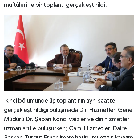
müftüleri ile bir toplantı gerçekleştirildi.
Bitlis Müftülüğü
Sağlık
Bolu Müftülüğü
Makaleler
Burdur Müftülüğü
Ekonomi
Bursa Müftülüğü
Duyurular
Çanakkale Müftülüğü
Podcast
Çankırı Müftülüğü
Bilim, Teknoloji
İkinci bölümünde üç toplantının aynı saatte
Çorum Müftülüğü
Biyografiler
gerçekleştirildiği buluşmada Din Hizmetleri Genel
Müdürü Dr. Şaban Kondi vaizler ve din hizmetleri
Denizli Müftülüğü
Diyanet TV
uzmanları ile buluşurken; Cami Hizmetleri Daire
Başkanı Turgut Erhan imam hatip, müezzin kayyım