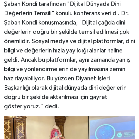
Şaban Kondi tarafından "Dijital Dünyada Dini
Gümüşhane Müftülüğü
Değerlerin Temsili" konulu konferans verildi. Dr.
Hakkari Müftülüğü
Şaban Kondi konuşmasında, "Dijital çağda dini
değerlerin doğru bir şekilde temsil edilmesi çok
Hatay Müftülüğü
önemlidir. Sosyal medya ve dijital platformlar, dini
bilgi ve değerlerin hızla yayıldığı alanlar haline
Iğdır Müftülüğü
geldi. Ancak bu platformlar, aynı zamanda yanlış
Isparta Müftülüğü
bilgi ve yönlendirmelerin de yayılmasına zemin
hazırlayabiliyor. Bu yüzden Diyanet İşleri
İstanbul Müftülüğü
Başkanlığı olarak dijital dünyada dînî değerlerin
doğru bir şekilde aktarılması için gayret
İzmir Müftülüğü
gösteriyoruz." dedi.
Kahramanmaraş Müftülüğü
Karabük Müftülüğü