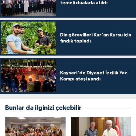
temeli dualarla atıldı
Niğde Müftülüğü
Ordu Müftülüğü
Din görevlileri Kur'an Kursu için
fındık topladı
Osmaniye Müftülüğü
Rize Müftülüğü
Kayseri'de Diyanet İzcilik Yaz
Sakarya Müftülüğü
Kampı ateşi yandı
Samsun Müftülüğü
Bunlar da ilginizi çekebilir
Siirt Müftülüğü
Sinop Müftülüğü