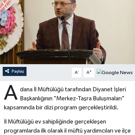
Ardahan Müftülüğü
Kudüs
Hutbeler
Artvin Müftülüğü
Kurban
DİYANET AKADEMİ
Aydın Müftülüğü
Mukabele
DİYANET GENÇLİK
Balıkesir Müftülüğü
Peygamberimizin Hayatı
DİYANET RADYO/TV
Paylaş
-
+
Bartın Müftülüğü
Ramazan
DEPREM
A
A
A
Batman Müftülüğü
Sahabeler
Dünya
dana İl Müftülüğü tarafından Diyanet İşleri
Başkanlığının "Merkez-Taşra Buluşmaları"
Bayburt Müftülüğü
Zekat
Eğitim
kapsamında bir dizi program gerçekleştirildi.
Bilecik Müftülüğü
Kültür-Sanat
İl Müftülüğü ev sahipliğinde gerçekleşen
programlarda ilk olarak il müftü yardımcıları ve ilçe
Bingöl Müftülüğü
Aile