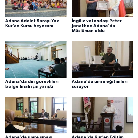
Sivas Müftülüğü
Şanlıurfa Müftülüğü
Adana Adalet Sarayı Yaz
İngiliz vatandaşı Peter
Kur’an Kursu heyecanı
Jonathon Adana'da
Müslüman oldu
Şırnak Müftülüğü
Tekirdağ Müftülüğü
Tokat Müftülüğü
Trabzon Müftülüğü
Adana’da din görevlileri
Adana’da umre eğitimleri
bölge finali için yarıştı
sürüyor
Tunceli Müftülüğü
Uşak Müftülüğü
Van Müftülüğü
Adana’da umre sınavı
Adana'da Kur’an Eğitim