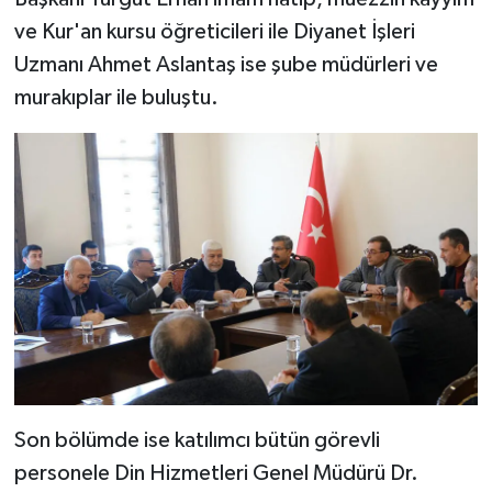
Diyarbakır Müftülüğü
İhtida Haberleri
ve Kur'an kursu öğreticileri ile Diyanet İşleri
Düzce Müftülüğü
YAŞAM
Uzmanı Ahmet Aslantaş ise şube müdürleri ve
murakıplar ile buluştu.
Edirne Müftülüğü
Elazığ Müftülüğü
Erzincan Müftülüğü
Erzurum Müftülüğü
Eskişehir Müftülüğü
Gaziantep Müftülüğü
Son bölümde ise katılımcı bütün görevli
Giresun Müftülüğü
personele Din Hizmetleri Genel Müdürü Dr.