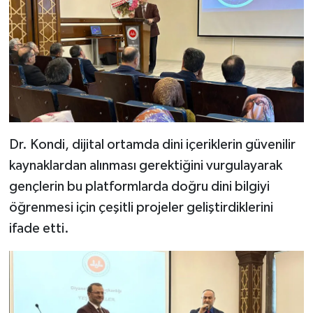
Karaman Müftülüğü
Kars Müftülüğü
Kastamonu Müftülüğü
Kayseri Müftülüğü
Dr. Kondi, dijital ortamda dini içeriklerin güvenilir
Kilis Müftülüğü
kaynaklardan alınması gerektiğini vurgulayarak
gençlerin bu platformlarda doğru dini bilgiyi
Kırıkkale Müftülüğü
öğrenmesi için çeşitli projeler geliştirdiklerini
ifade etti.
Kırklareli Müftülüğü
Kırşehir Müftülüğü
Kocaeli Müftülüğü