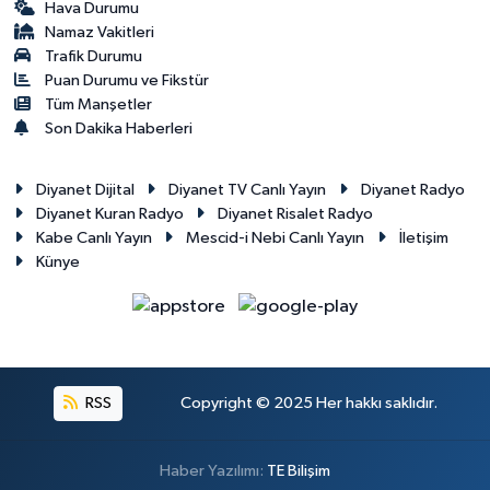
Hava Durumu
Namaz Vakitleri
Trafik Durumu
Puan Durumu ve Fikstür
Tüm Manşetler
Son Dakika Haberleri
Diyanet Dijital
Diyanet TV Canlı Yayın
Diyanet Radyo
Diyanet Kuran Radyo
Diyanet Risalet Radyo
Kabe Canlı Yayın
Mescid-i Nebi Canlı Yayın
İletişim
Künye
RSS
Copyright © 2025 Her hakkı saklıdır.
Haber Yazılımı:
TE Bilişim