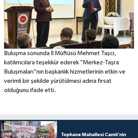
Konya Müftülüğü
Kütahya Müftülüğü
Malatya Müftülüğü
Buluşma sonunda İl Müftüsü Mehmet Taşcı,
Manisa Müftülüğü
katılımcılara teşekkür ederek "Merkez-Taşra
Buluşmaları"nın başkanlık hizmetlerinin etkin ve
Mardin Müftülüğü
verimli bir şekilde yürütülmesi adına fırsat
olduğunu ifade etti.
Mersin Müftülüğü
Muğla Müftülüğü
Muş Müftülüğü
Tophane Mahallesi Camii’nin
Nevşehir Müftülüğü