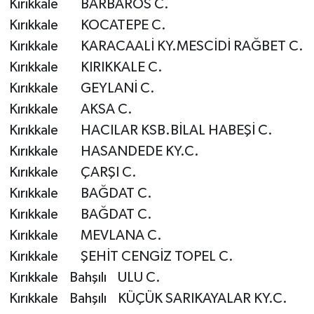
Kırıkkale BARBAROS C.
Gümüşhane Müftülüğü
Kırıkkale KOCATEPE C.
Kırıkkale KARACAALİ KY.MESCİDİ RAĞBET C.
Hakkari Müftülüğü
Kırıkkale KIRIKKALE C.
Hatay Müftülüğü
Kırıkkale GEYLANİ C.
Kırıkkale AKSA C.
Iğdır Müftülüğü
Kırıkkale HACILAR KSB.BİLAL HABEŞİ C.
Kırıkkale HASANDEDE KY.C.
Isparta Müftülüğü
Kırıkkale ÇARŞI C.
İstanbul Müftülüğü
Kırıkkale BAĞDAT C.
Kırıkkale BAĞDAT C.
İzmir Müftülüğü
Kırıkkale MEVLANA C.
Kırıkkale ŞEHİT CENGİZ TOPEL C.
Kahramanmaraş Müftülüğü
Kırıkkale Bahşılı ULU C.
Kırıkkale Bahşılı KÜÇÜK SARIKAYALAR KY.C.
Karabük Müftülüğü