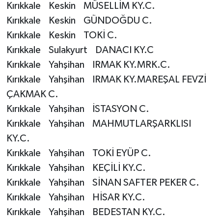
Kırıkkale Keskin MÜSELLİM KY.C.
Kırıkkale Keskin GÜNDOĞDU C.
Niğde Müftülüğü
Kırıkkale Keskin TOKİ C.
Kırıkkale Sulakyurt DANACI KY.C
Ordu Müftülüğü
Kırıkkale Yahşihan IRMAK KY.MRK.C.
Osmaniye Müftülüğü
Kırıkkale Yahşihan IRMAK KY.MAREŞAL FEVZİ
ÇAKMAK C.
Rize Müftülüğü
Kırıkkale Yahşihan İSTASYON C.
Kırıkkale Yahşihan MAHMUTLARŞARKLISI
Sakarya Müftülüğü
KY.C.
Samsun Müftülüğü
Kırıkkale Yahşihan TOKİ EYÜP C.
Kırıkkale Yahşihan KEÇİLİ KY.C.
Siirt Müftülüğü
Kırıkkale Yahşihan SİNAN SAFTER PEKER C.
Kırıkkale Yahşihan HİSAR KY.C.
Sinop Müftülüğü
Kırıkkale Yahşihan BEDESTAN KY.C.