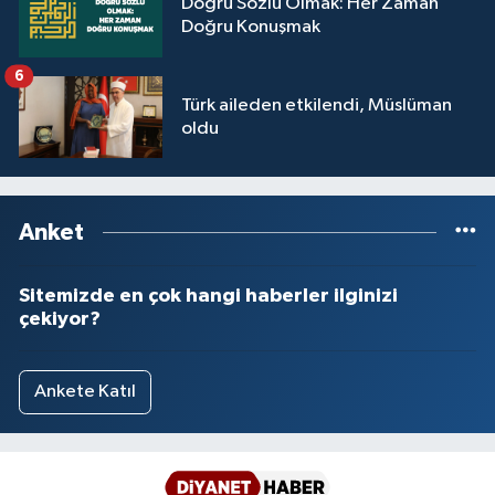
Doğru Sözlü Olmak: Her Zaman
Doğru Konuşmak
6
Türk aileden etkilendi, Müslüman
oldu
Anket
Sitemizde en çok hangi haberler ilginizi
çekiyor?
Ankete Katıl