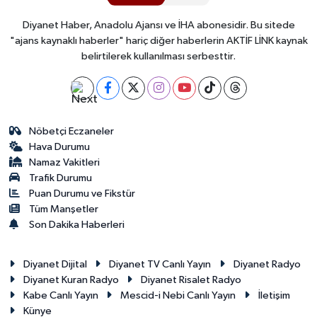
Diyanet Haber, Anadolu Ajansı ve İHA abonesidir. Bu sitede
"ajans kaynaklı haberler" hariç diğer haberlerin AKTİF LİNK kaynak
belirtilerek kullanılması serbesttir.
Nöbetçi Eczaneler
Hava Durumu
Namaz Vakitleri
Trafik Durumu
Puan Durumu ve Fikstür
Tüm Manşetler
Son Dakika Haberleri
Diyanet Dijital
Diyanet TV Canlı Yayın
Diyanet Radyo
Diyanet Kuran Radyo
Diyanet Risalet Radyo
Kabe Canlı Yayın
Mescid-i Nebi Canlı Yayın
İletişim
Künye