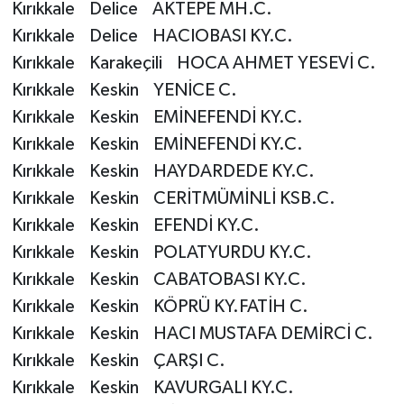
Kırıkkale Delice AKTEPE MH.C.
Kırıkkale Delice HACIOBASI KY.C.
Konya Müftülüğü
Kırıkkale Karakeçili HOCA AHMET YESEVİ C.
Kütahya Müftülüğü
Kırıkkale Keskin YENİCE C.
Kırıkkale Keskin EMİNEFENDİ KY.C.
Malatya Müftülüğü
Kırıkkale Keskin EMİNEFENDİ KY.C.
Kırıkkale Keskin HAYDARDEDE KY.C.
Manisa Müftülüğü
Kırıkkale Keskin CERİTMÜMİNLİ KSB.C.
Mardin Müftülüğü
Kırıkkale Keskin EFENDİ KY.C.
Kırıkkale Keskin POLATYURDU KY.C.
Mersin Müftülüğü
Kırıkkale Keskin CABATOBASI KY.C.
Kırıkkale Keskin KÖPRÜ KY.FATİH C.
Muğla Müftülüğü
Kırıkkale Keskin HACI MUSTAFA DEMİRCİ C.
Muş Müftülüğü
Kırıkkale Keskin ÇARŞI C.
Kırıkkale Keskin KAVURGALI KY.C.
Nevşehir Müftülüğü