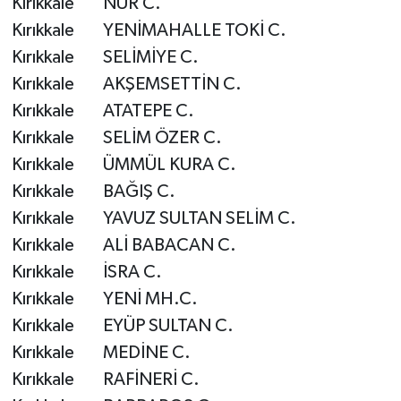
Kırıkkale NUR C.
Diyarbakır Müftülüğü
İhtida Haberleri
Kırıkkale YENİMAHALLE TOKİ C.
Düzce Müftülüğü
YAŞAM
Kırıkkale SELİMİYE C.
Kırıkkale AKŞEMSETTİN C.
Edirne Müftülüğü
Kırıkkale ATATEPE C.
Kırıkkale SELİM ÖZER C.
Elazığ Müftülüğü
Kırıkkale ÜMMÜL KURA C.
Erzincan Müftülüğü
Kırıkkale BAĞIŞ C.
Kırıkkale YAVUZ SULTAN SELİM C.
Erzurum Müftülüğü
Kırıkkale ALİ BABACAN C.
Kırıkkale İSRA C.
Eskişehir Müftülüğü
Kırıkkale YENİ MH.C.
Kırıkkale EYÜP SULTAN C.
Gaziantep Müftülüğü
Kırıkkale MEDİNE C.
Giresun Müftülüğü
Kırıkkale RAFİNERİ C.