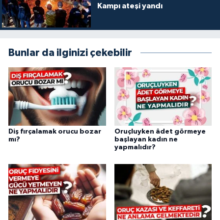
Kampı ateşi yandı
Yalova Müftülüğü
Yozgat Müftülüğü
Bunlar da ilginizi çekebilir
Zonguldak Müftülüğü
Diş fırçalamak orucu bozar
Oruçluyken âdet görmeye
mı?
başlayan kadın ne
yapmalıdır?