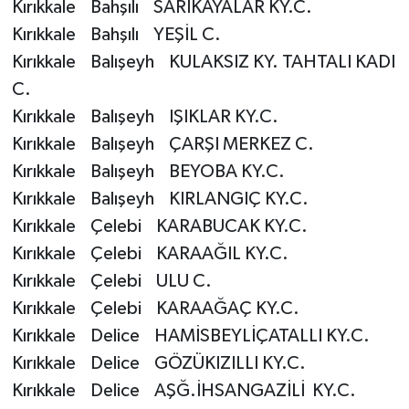
Kırıkkale Bahşılı SARIKAYALAR KY.C.
Karaman Müftülüğü
Kırıkkale Bahşılı YEŞİL C.
Kırıkkale Balışeyh KULAKSIZ KY. TAHTALI KADI
Kars Müftülüğü
C.
Kırıkkale Balışeyh IŞIKLAR KY.C.
Kastamonu Müftülüğü
Kırıkkale Balışeyh ÇARŞI MERKEZ C.
Kayseri Müftülüğü
Kırıkkale Balışeyh BEYOBA KY.C.
Kırıkkale Balışeyh KIRLANGIÇ KY.C.
Kilis Müftülüğü
Kırıkkale Çelebi KARABUCAK KY.C.
Kırıkkale Çelebi KARAAĞIL KY.C.
Kırıkkale Müftülüğü
Kırıkkale Çelebi ULU C.
Kırklareli Müftülüğü
Kırıkkale Çelebi KARAAĞAÇ KY.C.
Kırıkkale Delice HAMİSBEYLİÇATALLI KY.C.
Kırşehir Müftülüğü
Kırıkkale Delice GÖZÜKIZILLI KY.C.
Kırıkkale Delice AŞĞ.İHSANGAZİLİ KY.C.
Kocaeli Müftülüğü