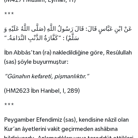
Gümüşhane Müftülüğü
***
Hakkari Müftülüğü
عَنْ ابْنِ عَبَّاسٍ قَالَ: قَالَ رَسُولُ اللَّهِ (صَلَّى اللَّهُ عَلَيْهِ وَ
Hatay Müftülüğü
سَلَّمْ) : “كَفَّارَةُ الذَّنْبِ النَّدَامَةُ.”
İbn Abbâs'tan (ra) nakledildiğine göre, Resûlullah
Iğdır Müftülüğü
(sas) şöyle buyurmuştur:
Isparta Müftülüğü
“Günahın kefareti, pişmanlıktır.”
İstanbul Müftülüğü
(HM2623 İbn Hanbel, I, 289)
İzmir Müftülüğü
***
Kahramanmaraş Müftülüğü
Peygamber Efendimiz (sas), kendisine nâzil olan
Kur’an âyetlerini vakit geçirmeden ashâbına
Karabük Müftülüğü