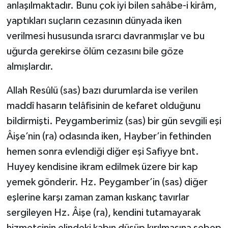
anlaşılmaktadır. Bunu çok iyi bilen sahâbe-i kirâm,
yaptıkları suçların cezasının dünyada iken
verilmesi hususunda ısrarcı davranmışlar ve bu
uğurda gerekirse ölüm cezasını bile göze
almışlardır.
Allah Resûlü (sas) bazı durumlarda ise verilen
maddî hasarın telâfisinin de kefaret olduğunu
bildirmişti. Peygamberimiz (sas) bir gün sevgili eşi
Âişe’nin (ra) odasında iken, Hayber’in fethinden
hemen sonra evlendiği diğer eşi Safiyye bnt.
Huyey kendisine ikram edilmek üzere bir kap
yemek gönderir. Hz. Peygamber’in (sas) diğer
eşlerine karşı zaman zaman kıskanç tavırlar
sergileyen Hz. Âişe (ra), kendini tutamayarak
hizmetçinin elindeki kabın düşüp kırılmasına sebep