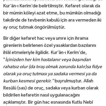
Kur’ân-ı Kerîm’de belirtilmiştir. Kefaret olarak da
bir mümin köleyi azat etme, bu mümkün olmadığı
takdirde de tevbenin kabulü için ara vermeden iki
ay oruç tutmak öngörülmüştür.
Bir diğer kefaret hac veya umre için ihrama
girenlerin belirlenen özel yasaklardan bazılarını
ihlâl etmeleriyle ilgilidir. Kur’ân-ı Kerîm’de,
"
İçinizden her kim hastalanır veya başından
rahatsız olur (da tıraş olmak zorunda kalır)sa fidye
olarak ya oruç tutması ya sadaka vermesi ya da
kurban kesmesi gerekir."
buyrulmuştur. Allah
Resûlü (sas) de oruç, sadaka veya kurban olarak
bildirilen kefaretin nasıl uygulanacağını
açıklamıştır. Bir gün hac esnasında Kutlu Nebî