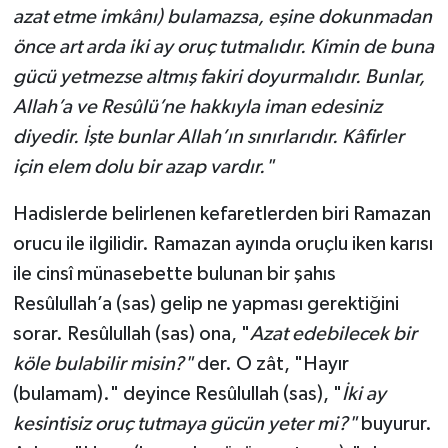
azat etme imkânı) bulamazsa, eşine dokunmadan
önce art arda iki ay oruç tutmalıdır. Kimin de buna
gücü yetmezse altmış fakiri doyurmalıdır. Bunlar,
Allah’a ve Resûlü’ne hakkıyla iman edesiniz
diyedir. İşte bunlar Allah’ın sınırlarıdır. Kâfirler
için elem dolu bir azap vardır."
Hadislerde belirlenen kefaretlerden biri Ramazan
orucu ile ilgilidir. Ramazan ayında oruçlu iken karısı
ile cinsî münasebette bulunan bir şahıs
Resûlullah’a (sas) gelip ne yapması gerektiğini
sorar. Resûlullah (sas) ona, "
Azat edebilecek bir
köle bulabilir misin?"
der. O zât, "Hayır
(bulamam)." deyince Resûlullah (sas), "
İki ay
kesintisiz oruç tutmaya gücün yeter mi?"
buyurur.