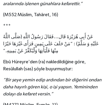
Diyarbakır Müftülüğü
İhtida Haberleri
aralarında işlenen günahlara kefarettir.”
Düzce Müftülüğü
YAŞAM
(M552 Müslim, Tahâret, 16)
***
Edirne Müftülüğü
عَنْ أَبِى هُرَيْرَةَ قَال...فَقَالَ رَسُولُ اللَّهِ (صَلَّى اللَّهُ
Elazığ Müftülüğü
عَلَيْهِ وَ سَلَّمْ) : “مَنْ حَلَفَ عَلَى يَمِينٍ فَرَأَى غَيْرَهَا خَيْرًا
Erzincan Müftülüğü
مِنْهَا فَلْيَأْتِهَا وَلْيُكَفِّرْ عَنْ يَمِينِهِ.”
Erzurum Müftülüğü
Ebû Hüreyre'den (ra) nakledildiğine göre,
Resûlullah (sas) şöyle buyurmuştur:
Eskişehir Müftülüğü
“Bir şeye yemin edip ardından bir diğerini ondan
Gaziantep Müftülüğü
daha hayırlı gören kişi, o işi yapsın. Yemininden
dolayı da kefaret versin.”
Giresun Müftülüğü
(M4271 Müslim, Eymân, 11)