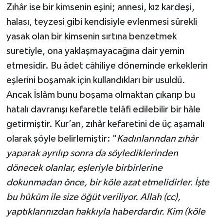
Zıhâr ise bir kimsenin eşini; annesi, kız kardeşi,
halası, teyzesi gibi kendisiyle evlenmesi sürekli
yasak olan bir kimsenin sırtına benzetmek
suretiyle, ona yaklaşmayacağına dair yemin
etmesidir. Bu âdet câhiliye döneminde erkeklerin
eşlerini boşamak için kullandıkları bir usuldü.
Ancak İslâm bunu boşama olmaktan çıkarıp bu
hatalı davranışı kefaretle telâfi edilebilir bir hâle
getirmiştir. Kur’an, zıhâr kefaretini de üç aşamalı
olarak şöyle belirlemiştir: "
Kadınlarından zıhâr
yaparak ayrılıp sonra da söylediklerinden
dönecek olanlar, eşleriyle birbirlerine
dokunmadan önce, bir köle azat etmelidirler. İşte
bu hüküm ile size öğüt veriliyor. Allah (cc),
yaptıklarınızdan hakkıyla haberdardır. Kim (köle