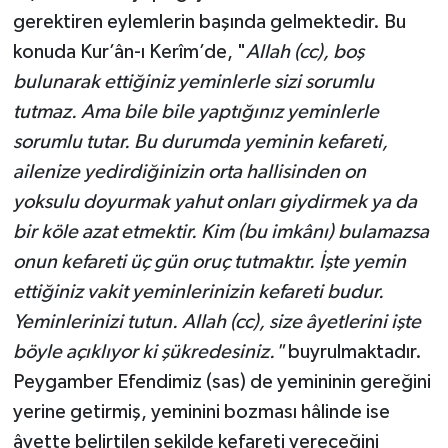
gerektiren eylemlerin başında gelmektedir. Bu
konuda Kur’ân-ı Kerîm’de, "
Allah (cc), boş
bulunarak ettiğiniz yeminlerle sizi sorumlu
tutmaz. Ama bile bile yaptığınız yeminlerle
sorumlu tutar. Bu durumda yeminin kefareti,
ailenize yedirdiğinizin orta hallisinden on
yoksulu doyurmak yahut onları giydirmek ya da
bir köle azat etmektir. Kim (bu imkânı) bulamazsa
onun kefareti üç gün oruç tutmaktır. İşte yemin
ettiğiniz vakit yeminlerinizin kefareti budur.
Yeminlerinizi tutun. Allah (cc), size âyetlerini işte
böyle açıklıyor ki şükredesiniz."
buyrulmaktadır.
Peygamber Efendimiz (sas) de yemininin gereğini
yerine getirmiş, yeminini bozması hâlinde ise
âyette belirtilen şekilde kefareti vereceğini