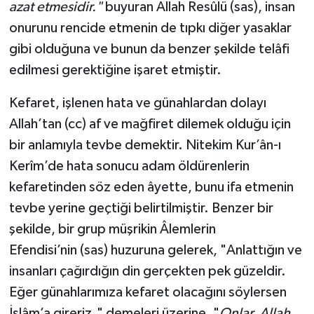
azat etmesidir."
buyuran Allah Resûlü (sas), insan
onurunu rencide etmenin de tıpkı diğer yasaklar
gibi olduğuna ve bunun da benzer şekilde telâfi
edilmesi gerektiğine işaret etmiştir.
Kefaret, işlenen hata ve günahlardan dolayı
Allah’tan (cc) af ve mağfiret dilemek olduğu için
bir anlamıyla tevbe demektir. Nitekim Kur’ân-ı
Kerîm’de hata sonucu adam öldürenlerin
kefaretinden söz eden âyette, bunu ifa etmenin
tevbe yerine geçtiği belirtilmiştir. Benzer bir
şekilde, bir grup müşrikin Âlemlerin
Efendisi’nin (sas) huzuruna gelerek, "Anlattığın ve
insanları çağırdığın din gerçekten pek güzeldir.
Eğer günahlarımıza kefaret olacağını söylersen
İslâm’a gireriz." demeleri üzerine, "
Onlar, Allah