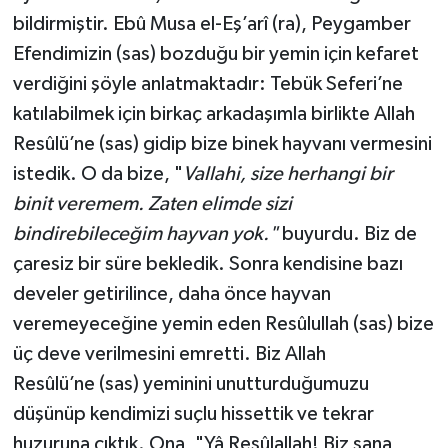
bildirmiştir. Ebû Musa el-Eş’arî (ra), Peygamber
Efendimizin (sas) bozduğu bir yemin için kefaret
verdiğini şöyle anlatmaktadır: Tebük Seferi’ne
katılabilmek için birkaç arkadaşımla birlikte Allah
Resûlü’ne (sas) gidip bize binek hayvanı vermesini
istedik. O da bize, "
Vallahi, size herhangi bir
binit veremem. Zaten elimde sizi
bindirebileceğim hayvan yok."
buyurdu. Biz de
çaresiz bir süre bekledik. Sonra kendisine bazı
develer getirilince, daha önce hayvan
veremeyeceğine yemin eden Resûlullah (sas) bize
üç deve verilmesini emretti. Biz Allah
Resûlü’ne (sas) yeminini unutturduğumuzu
düşünüp kendimizi suçlu hissettik ve tekrar
huzuruna çıktık. Ona, "Yâ Resûlallah! Biz sana