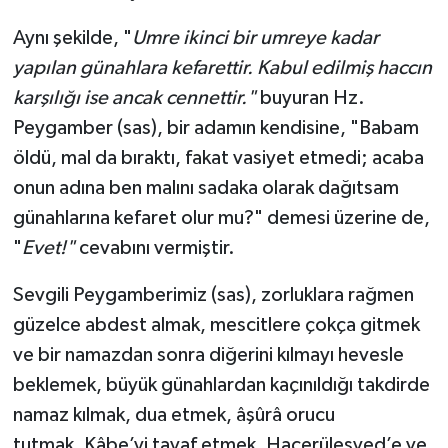
Aynı şekilde, "
Umre ikinci bir umreye kadar
yapılan günahlara kefarettir. Kabul edilmiş haccın
karşılığı ise ancak cennettir."
buyuran Hz.
Peygamber (sas), bir adamın kendisine, "Babam
öldü, mal da bıraktı, fakat vasiyet etmedi; acaba
onun adına ben malını sadaka olarak dağıtsam
günahlarına kefaret olur mu?" demesi üzerine de,
"
Evet!"
cevabını vermiştir.
Sevgili Peygamberimiz (sas), zorluklara rağmen
güzelce abdest almak, mescitlere çokça gitmek
ve bir namazdan sonra diğerini kılmayı hevesle
beklemek, büyük günahlardan kaçınıldığı takdirde
namaz kılmak, dua etmek, âşûrâ orucu
tutmak, Kâbe’yi tavaf etmek, Hacerülesved’e ve