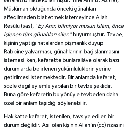
kefareti birlikte kullanmıştır. Yine Amr b. Âs (ra),
Müslüman olduğunda önceki günahları
affedilmeden biat etmek istemeyince Allah
Resûlü (sas), "
Ey Amr, bilmiyor musun İslâm, önce
işlenen tüm günahları siler."
buyurmuştur. Tevbe,
kişinin yaptığı hatalardan pişmanlık duyup
Rabbine yalvarması, günahlarının bağışlanmasını
istemesi iken, kefarette bunlarailâve olarak bazı
durumlarda belirlenen yükümlülüklerin yerine
getirilmesi istenmektedir. Bir anlamda kefaret,
sözle değil eylemle yapılan bir tevbe şeklidir.
Buna göre kefaretin bu yönüyle tevbeden daha
özel bir anlam taşıdığı söylenebilir.
Hakikatte kefaret, istenilen, tavsiye edilen bir
durum değildir. Asıl olan kişinin Allah’ın (cc) rızasını