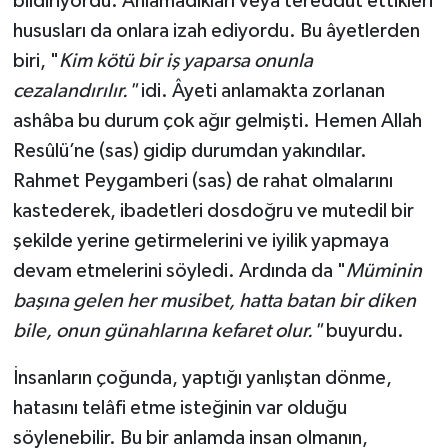
bildiriyordu. Anlamadıkları veya tereddüt ettikleri
Karaman Müftülüğü
hususları da onlara izah ediyordu. Bu âyetlerden
biri, "
Kim kötü bir iş yaparsa onunla
Kars Müftülüğü
cezalandırılır."
idi. Âyeti anlamakta zorlanan
ashâba bu durum çok ağır gelmişti. Hemen Allah
Kastamonu Müftülüğü
Resûlü’ne (sas) gidip durumdan yakındılar.
Rahmet Peygamberi (sas) de rahat olmalarını
Kayseri Müftülüğü
kastederek, ibadetleri dosdoğru ve mutedil bir
Kilis Müftülüğü
şekilde yerine getirmelerini ve iyilik yapmaya
devam etmelerini söyledi. Ardında da "
Müminin
Kırıkkale Müftülüğü
başına gelen her musibet, hatta batan bir diken
bile, onun günahlarına kefaret olur."
buyurdu.
Kırklareli Müftülüğü
İnsanların çoğunda, yaptığı yanlıştan dönme,
Kırşehir Müftülüğü
hatasını telâfi etme isteğinin var olduğu
söylenebilir. Bu bir anlamda insan olmanın,
Kocaeli Müftülüğü