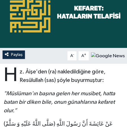
Ardahan Müftülüğü
Kudüs
Hutbeler
Artvin Müftülüğü
Kurban
DİYANET AKADEMİ
Aydın Müftülüğü
Mukabele
DİYANET GENÇLİK
Balıkesir Müftülüğü
Peygamberimizin Hayatı
DİYANET RADYO/TV
Paylaş
-
+
A
A
H
Bartın Müftülüğü
Ramazan
DEPREM
z. Âişe'den (ra) nakledildiğine göre,
Resûlullah (sas) şöyle buyurmuştur:
Batman Müftülüğü
Sahabeler
Dünya
"Müslüman'ın başına gelen her musibet, hatta
Bayburt Müftülüğü
Zekat
Eğitim
batan bir diken bile, onun günahlarına kefaret
olur.”
Bilecik Müftülüğü
Kültür-Sanat
عَنْ عَائِشَةَ أَنَّ رَسُولَ اللَّهِ (صَلَّى اللَّهُ عَلَيْهِ وَ سَلَّمْ)
Bingöl Müftülüğü
Aile