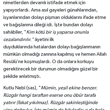
nimetlerden devamlı istifade etmek için
Sivas Müftülüğü
yapıyorlardı. Ama asıl gayeleri günahlarından,
Şanlıurfa Müftülüğü
isyanlarından dolayı pişman olduklarını ifade etme
ve bağışlanma dileği idi. İşte bundan dolayı
Şırnak Müftülüğü
sahâbîler, "
Kim kötü bir iş yaparsa onunla
cezalandırılır."
âyetini ilk
Tekirdağ Müftülüğü
duyduklarında hatalardan dolayı bağışlanmanın
Tokat Müftülüğü
mümkün olmadığı zannına kapılmış ve hemen Allah
Resûlü’ne koşmuşlardı. O da onlara korkuyu
Trabzon Müftülüğü
gerektirecek bir durumun olmadığını güzel bir
şekilde anlatmıştı.
Tunceli Müftülüğü
Kutlu Nebî (sas), "
Mümin, yeşil ekine benzer.
Uşak Müftülüğü
Rüzgâr hangi taraftan eserse onu öbür tarafa
yatırır (fakat yıkılmaz). Rüzgâr sakinleştiğinde
Van Müftülüğü
yine doğrulur. İşte mümin de böyledir; o da bela