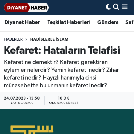
Diyanet Haber
Teşkilat Haberleri
Gündem
Saf
Diyanet Haber
Adana Müftülüğü
Bir Ayet
Aile Dergisi
İmam Hatip Okulları
Başmakale
Hadis-i Şerifler
Nöbetçi Eczaneler
Teşkilat Haberleri
Adıyaman Müftülüğü
Bir Hikaye
Aylık Dergi
Hayat Okumaları
Hava Durumu
HABERLER
HADISLERLE İSLAM
Kefaret: Hataların Telafisi
Afyonkarahisar Müftülüğü
Gündem
Biyografiler
Ankara Namaz Vakitleri
Kefaret ne demektir? Kefaret gerektiren
Ağrı Müftülüğü
#Keşfet
Dini kavramlar
Trafik Durumu
eylemler nelerdir? Yemin kefareti nedir? Zıhar
kefareti nedir? Hayızlı hanımıyla cinsi
Aksaray Müftülüğü
Diyanet Bilgi
Basında Bugün
Süper Lig Puan Durumu ve Fikstür
münasebette bulunmanın kefareti nedir?
Amasya Müftülüğü
Diyanet Takvimi
DİYANET eKİTAP
Tüm Manşetler
24.07.2023 - 13:58
16 DK
YAYINLANMA
OKUNMA SÜRESI
Ankara Müftülüğü
Dualar
Diyanet Dergi
Son Dakika Haberleri
Antalya Müftülüğü
Hadislerle İslam
TDV
Haber Arşivi