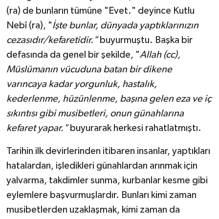
(ra) de bunların tümüne "Evet." deyince Kutlu
Nebî (ra), "
İşte bunlar, dünyada yaptıklarınızın
Niğde Müftülüğü
cezasıdır/kefaretidir."
buyurmuştu. Başka bir
Ordu Müftülüğü
defasında da genel bir şekilde, "
Allah (cc),
Müslümanın vücuduna batan bir dikene
Osmaniye Müftülüğü
varıncaya kadar yorgunluk, hastalık,
kederlenme, hüzünlenme, başına gelen eza ve iç
Rize Müftülüğü
sıkıntısı gibi musibetleri, onun günahlarına
Sakarya Müftülüğü
kefaret yapar."
buyurarak herkesi rahatlatmıştı.
Samsun Müftülüğü
Tarihin ilk devirlerinden itibaren insanlar, yaptıkları
hatalardan, işledikleri günahlardan arınmak için
Siirt Müftülüğü
yalvarma, takdimler sunma, kurbanlar kesme gibi
eylemlere başvurmuşlardır. Bunları kimi zaman
Sinop Müftülüğü
musibetlerden uzaklaşmak, kimi zaman da