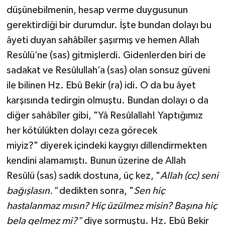
düşünebilmenin, hesap verme duygusunun
Konya Müftülüğü
gerektirdiği bir durumdur. İşte bundan dolayı bu
âyeti duyan sahâbîler şaşırmış ve hemen Allah
Kütahya Müftülüğü
Resûlü’ne (sas) gitmişlerdi. Gidenlerden biri de
sadakat ve Resûlullah’a (sas) olan sonsuz güveni
Malatya Müftülüğü
ile bilinen Hz. Ebû Bekir (ra) idi. O da bu âyet
Manisa Müftülüğü
karşısında tedirgin olmuştu. Bundan dolayı o da
diğer sahâbîler gibi, "Yâ Resûlallah! Yaptığımız
Mardin Müftülüğü
her kötülükten dolayı ceza görecek
miyiz?" diyerek içindeki kaygıyı dillendirmekten
Mersin Müftülüğü
kendini alamamıştı. Bunun üzerine de Allah
Muğla Müftülüğü
Resûlü (sas) sadık dostuna, üç kez, "
Allah (cc) seni
bağışlasın."
dedikten sonra, "
Sen hiç
Muş Müftülüğü
hastalanmaz mısın? Hiç üzülmez misin? Başına hiç
bela gelmez mi?"
diye sormuştu. Hz. Ebû Bekir
Nevşehir Müftülüğü