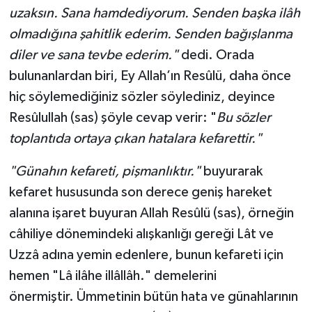
uzaksın. Sana hamdediyorum. Senden başka ilâh
olmadığına şahitlik ederim. Senden bağışlanma
diler ve sana tevbe ederim."
dedi. Orada
bulunanlardan biri, Ey Allah’ın Resûlü, daha önce
hiç söylemediğiniz sözler söylediniz, deyince
Resûlullah (sas) şöyle cevap verir: "
Bu sözler
toplantıda ortaya çıkan hatalara kefarettir."
"Günahın kefareti, pişmanlıktır."
buyurarak
kefaret hususunda son derece geniş hareket
alanına işaret buyuran Allah Resûlü (sas), örneğin
câhiliye dönemindeki alışkanlığı gereği Lât ve
Uzzâ adına yemin edenlere, bunun kefareti için
hemen "Lâ ilâhe illâllâh." demelerini
önermiştir. Ümmetinin bütün hata ve günahlarının