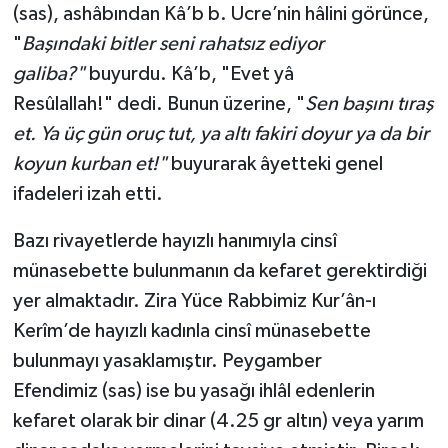
(sas), ashâbından Kâ’b b. Ucre’nin hâlini görünce,
"
Başındaki bitler seni rahatsız ediyor
galiba?"
buyurdu. Kâ’b, "Evet yâ
Resûlallah!" dedi. Bunun üzerine, "
Sen başını tıraş
et. Ya üç gün oruç tut, ya altı fakiri doyur ya da bir
koyun kurban et!"
buyurarak âyetteki genel
ifadeleri izah etti.
Bazı rivayetlerde hayızlı hanımıyla cinsî
münasebette bulunmanın da kefaret gerektirdiği
yer almaktadır. Zira Yüce Rabbimiz Kur’ân-ı
Kerîm’de hayızlı kadınla cinsî münasebette
bulunmayı yasaklamıştır. Peygamber
Efendimiz (sas) ise bu yasağı ihlâl edenlerin
kefaret olarak bir dinar (4.25 gr altın) veya yarım