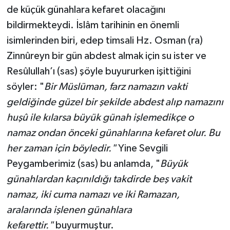
de küçük günahlara kefaret olacağını
bildirmekteydi. İslâm tarihinin en önemli
isimlerinden biri, edep timsali Hz. Osman (ra)
Zinnûreyn bir gün abdest almak için su ister ve
Resûlullah’ı (sas) şöyle buyururken işittiğini
söyler: "
Bir Müslüman, farz namazın vakti
geldiğinde güzel bir şekilde abdest alıp namazını
huşû ile kılarsa büyük günah işlemedikçe o
namaz ondan önceki günahlarına kefaret olur. Bu
her zaman için böyledir."
Yine Sevgili
Peygamberimiz (sas) bu anlamda, "
Büyük
günahlardan kaçınıldığı takdirde beş vakit
namaz, iki cuma namazı ve iki Ramazan,
aralarında işlenen günahlara
kefarettir."
buyurmuştur.