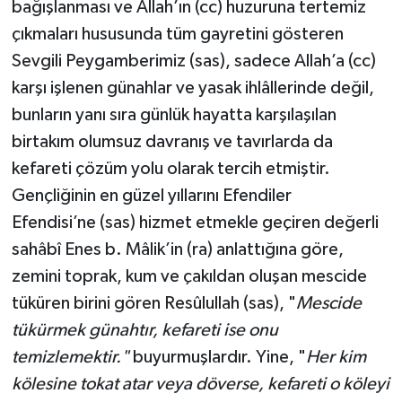
bağışlanması ve Allah’ın (cc) huzuruna tertemiz
çıkmaları hususunda tüm gayretini gösteren
Sevgili Peygamberimiz (sas), sadece Allah’a (cc)
karşı işlenen günahlar ve yasak ihlâllerinde değil,
bunların yanı sıra günlük hayatta karşılaşılan
birtakım olumsuz davranış ve tavırlarda da
kefareti çözüm yolu olarak tercih etmiştir.
Gençliğinin en güzel yıllarını Efendiler
Efendisi’ne (sas) hizmet etmekle geçiren değerli
sahâbî Enes b. Mâlik’in (ra) anlattığına göre,
zemini toprak, kum ve çakıldan oluşan mescide
tüküren birini gören Resûlullah (sas), "
Mescide
tükürmek günahtır, kefareti ise onu
temizlemektir."
buyurmuşlardır. Yine, "
Her kim
kölesine tokat atar veya döverse, kefareti o köleyi