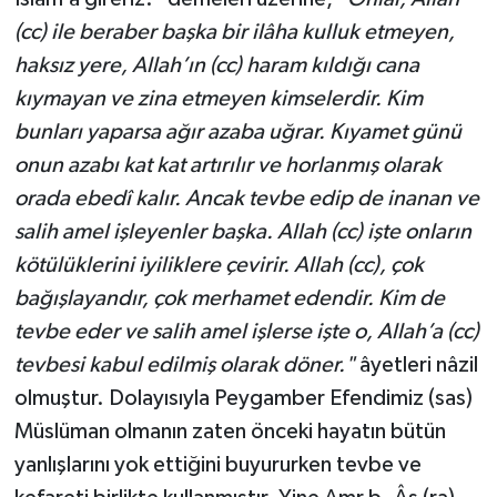
(cc) ile beraber başka bir ilâha kulluk etmeyen,
haksız yere, Allah’ın (cc) haram kıldığı cana
kıymayan ve zina etmeyen kimselerdir. Kim
bunları yaparsa ağır azaba uğrar. Kıyamet günü
onun azabı kat kat artırılır ve horlanmış olarak
orada ebedî kalır. Ancak tevbe edip de inanan ve
salih amel işleyenler başka. Allah (cc) işte onların
kötülüklerini iyiliklere çevirir. Allah (cc), çok
bağışlayandır, çok merhamet edendir. Kim de
tevbe eder ve salih amel işlerse işte o, Allah’a (cc)
tevbesi kabul edilmiş olarak döner."
âyetleri nâzil
olmuştur. Dolayısıyla Peygamber Efendimiz (sas)
Müslüman olmanın zaten önceki hayatın bütün
yanlışlarını yok ettiğini buyururken tevbe ve