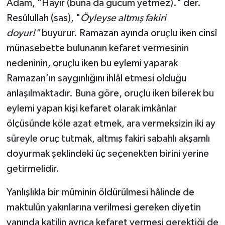
Adam, "Hayır (buna da gücüm yetmez)." der.
Resûlullah (sas), "
Öyleyse altmış fakiri
doyur!"
buyurur. Ramazan ayında oruçlu iken cinsî
münasebette bulunanın kefaret vermesinin
nedeninin, oruçlu iken bu eylemi yaparak
Ramazan’ın saygınlığını ihlâl etmesi olduğu
anlaşılmaktadır. Buna göre, oruçlu iken bilerek bu
eylemi yapan kişi kefaret olarak imkânlar
ölçüsünde köle azat etmek, ara vermeksizin iki ay
süreyle oruç tutmak, altmış fakiri sabahlı akşamlı
doyurmak şeklindeki üç seçenekten birini yerine
getirmelidir.
Yanlışlıkla bir müminin öldürülmesi hâlinde de
maktulün yakınlarına verilmesi gereken diyetin
yanında katilin ayrıca kefaret vermesi gerektiği de