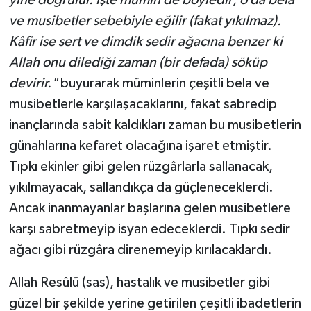
Yalova Müftülüğü
ve musibetler sebebiyle eğilir (fakat yıkılmaz).
Kâfir ise sert ve dimdik sedir ağacına benzer ki
Yozgat Müftülüğü
Allah onu dilediği zaman (bir defada) söküp
devirir."
buyurarak müminlerin çeşitli bela ve
Zonguldak Müftülüğü
musibetlerle karşılaşacaklarını, fakat sabredip
inançlarında sabit kaldıkları zaman bu musibetlerin
günahlarına kefaret olacağına işaret etmiştir.
Tıpkı ekinler gibi gelen rüzgârlarla sallanacak,
yıkılmayacak, sallandıkça da güçleneceklerdi.
Ancak inanmayanlar başlarına gelen musibetlere
karşı sabretmeyip isyan edeceklerdi. Tıpkı sedir
ağacı gibi rüzgâra direnemeyip kırılacaklardı.
Allah Resûlü (sas), hastalık ve musibetler gibi
güzel bir şekilde yerine getirilen çeşitli ibadetlerin