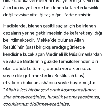
dinar sadaka vermelerini tavsiye etmiştir. Birçok
âlim bu rivayetlerde belirlenen kefaretin kesinlik
değil tavsiye niteliği taşıdığını ifade etmiştir.
Hadislerde, işlenen çeşitli suçlar için belirlenen
cezaların yerine getirilmesinin de kefaret sayıldığı
belirtilmektedir. Mekke’de bulunan Allah
Resûlü’nün (sas) bir çıkış aradığı günlerde
kendisine kucak açan Medineli ilk Müslümanlardan
ve Akabe Biatlerinin güzide temsilcilerinden biri
olan Ubâde b. Sâmit, burada verdikleri sözü
şöyle dile getirmektedir: Resûlullah (sas)
etrafında bulunan ashâbına şöyle buyurmuştu:
"
Allah’a (cc) hiçbir şeyi ortak koşmayacağınıza,
zina etmeyeceğinize, hırsızlık yapmayacağınıza,
çocuklarınızı öldürmeyeceğinize,