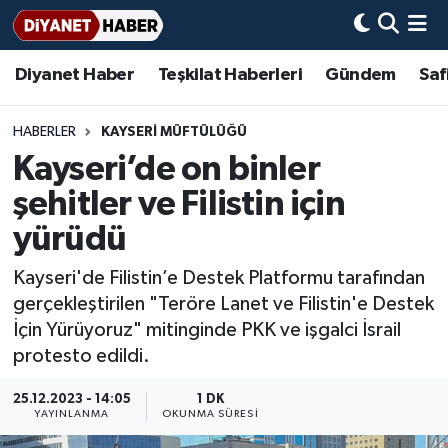
Diyanet Haber
Teşkilat Haberleri
Gündem
Saf
Diyanet Haber
Adana Müftülüğü
Bir Ayet
Aile Dergisi
İmam Hatip Okulları
Başmakale
Hadis-i Şerifler
Nöbetçi Eczaneler
Teşkilat Haberleri
Adıyaman Müftülüğü
Bir Hikaye
Aylık Dergi
Hayat Okumaları
Hava Durumu
HABERLER
KAYSERI MÜFTÜLÜĞÜ
Kayseri’de on binler
Afyonkarahisar Müftülüğü
Gündem
Biyografiler
Ankara Namaz Vakitleri
şehitler ve Filistin için
Ağrı Müftülüğü
#Keşfet
Dini kavramlar
Trafik Durumu
yürüdü
Kayseri'de Filistin’e Destek Platformu tarafından
Aksaray Müftülüğü
Diyanet Bilgi
Basında Bugün
Süper Lig Puan Durumu ve Fikstür
gerçekleştirilen "Teröre Lanet ve Filistin'e Destek
İçin Yürüyoruz" mitinginde PKK ve işgalci İsrail
Amasya Müftülüğü
Diyanet Takvimi
DİYANET eKİTAP
Tüm Manşetler
protesto edildi.
Ankara Müftülüğü
Dualar
Diyanet Dergi
Son Dakika Haberleri
25.12.2023 - 14:05
1 DK
YAYINLANMA
OKUNMA SÜRESI
Antalya Müftülüğü
Hadislerle İslam
TDV
Haber Arşivi