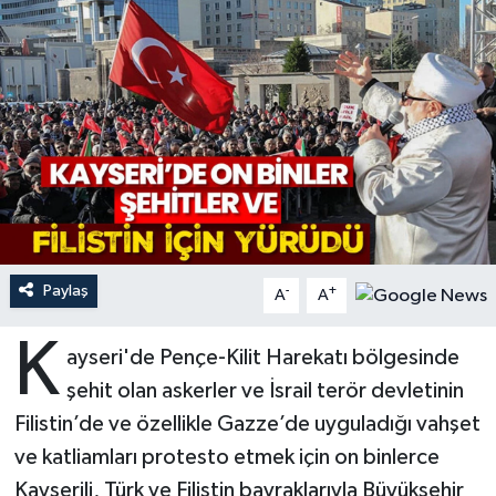
Ardahan Müftülüğü
Kudüs
Hutbeler
Artvin Müftülüğü
Kurban
DİYANET AKADEMİ
Aydın Müftülüğü
Mukabele
DİYANET GENÇLİK
Balıkesir Müftülüğü
Peygamberimizin Hayatı
DİYANET RADYO/TV
Bartın Müftülüğü
Ramazan
DEPREM
Paylaş
-
+
A
A
Batman Müftülüğü
Sahabeler
Dünya
K
ayseri'de Pençe-Kilit Harekatı bölgesinde
Bayburt Müftülüğü
Zekat
Eğitim
şehit olan askerler ve İsrail terör devletinin
Filistin’de ve özellikle Gazze’de uyguladığı vahşet
Bilecik Müftülüğü
Kültür-Sanat
ve katliamları protesto etmek için on binlerce
Kayserili, Türk ve Filistin bayraklarıyla Büyükşehir
Bingöl Müftülüğü
Aile