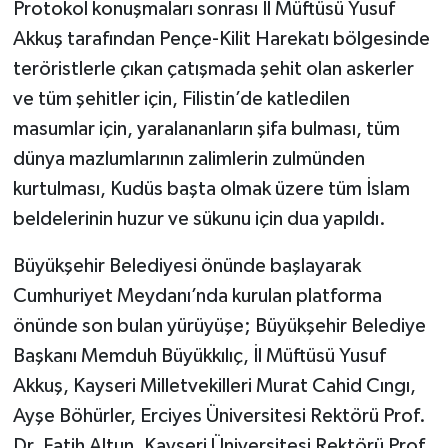
Protokol konuşmaları sonrası İl Müftüsü Yusuf
Gümüşhane Müftülüğü
Akkuş tarafından Pençe-Kilit Harekatı bölgesinde
teröristlerle çıkan çatışmada şehit olan askerler
Hakkari Müftülüğü
ve tüm şehitler için, Filistin’de katledilen
Hatay Müftülüğü
masumlar için, yaralananların şifa bulması, tüm
dünya mazlumlarının zalimlerin zulmünden
Iğdır Müftülüğü
kurtulması, Kudüs başta olmak üzere tüm İslam
beldelerinin huzur ve sükunu için dua yapıldı.
Isparta Müftülüğü
Büyükşehir Belediyesi önünde başlayarak
İstanbul Müftülüğü
Cumhuriyet Meydanı’nda kurulan platforma
İzmir Müftülüğü
önünde son bulan yürüyüşe; Büyükşehir Belediye
Başkanı Memduh Büyükkılıç, İl Müftüsü Yusuf
Kahramanmaraş Müftülüğü
Akkuş, Kayseri Milletvekilleri Murat Cahid Cıngı,
Ayşe Böhürler, Erciyes Üniversitesi Rektörü Prof.
Karabük Müftülüğü
Dr. Fatih Altun, Kayseri Üniversitesi Rektörü Prof.