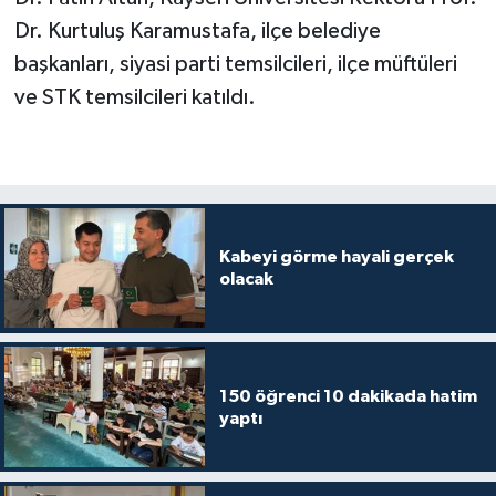
Dr. Kurtuluş Karamustafa, ilçe belediye
Karaman Müftülüğü
başkanları, siyasi parti temsilcileri, ilçe müftüleri
Kars Müftülüğü
ve STK temsilcileri katıldı.
Kastamonu Müftülüğü
Kayseri Müftülüğü
Kilis Müftülüğü
Kabeyi görme hayali gerçek
olacak
Kırıkkale Müftülüğü
Kırklareli Müftülüğü
150 öğrenci 10 dakikada hatim
yaptı
Kırşehir Müftülüğü
Kocaeli Müftülüğü