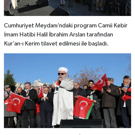
Diyarbakır Müftülüğü
İhtida Haberleri
Düzce Müftülüğü
YAŞAM
Cumhuriyet Meydanı’ndaki program Camii Kebir
Edirne Müftülüğü
İmam Hatibi Halil İbrahim Arslan tarafından
Kur’an-ı Kerim tilavet edilmesi ile başladı.
Elazığ Müftülüğü
Erzincan Müftülüğü
Erzurum Müftülüğü
Eskişehir Müftülüğü
Gaziantep Müftülüğü
Giresun Müftülüğü