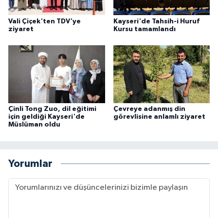
Vali Çiçek'ten TDV'ye
Kayseri'de Tahsih-i Huruf
Niğde Müftülüğü
ziyaret
Kursu tamamlandı
Ordu Müftülüğü
Osmaniye Müftülüğü
Rize Müftülüğü
Çinli Tong Zuo, dil eğitimi
Çevreye adanmış din
için geldiği Kayseri'de
görevlisine anlamlı ziyaret
Sakarya Müftülüğü
Müslüman oldu
Samsun Müftülüğü
Yorumlar
Siirt Müftülüğü
Sinop Müftülüğü