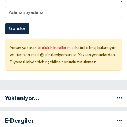
Sivas Müftülüğü
Şanlıurfa Müftülüğü
Gönder
Şırnak Müftülüğü
Tekirdağ Müftülüğü
Yorum yazarak
topluluk kurallarımızı
kabul etmiş bulunuyor
ve tüm sorumluluğu üstleniyorsunuz. Yazılan yorumlardan
Tokat Müftülüğü
DiyanetHaber hiçbir şekilde sorumlu tutulamaz.
Trabzon Müftülüğü
Tunceli Müftülüğü
Yükleniyor...
Uşak Müftülüğü
Van Müftülüğü
E-Dergiler