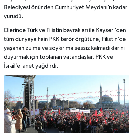
Belediyesi önünden Cumhuriyet Meydanı’n kadar
Bitlis Müftülüğü
Sağlık
yürüdü.
Bolu Müftülüğü
Makaleler
Ellerinde Türk ve Filistin bayrakları ile Kayseri’den
tüm dünyaya hain PKK terör örgütüne, Filistin’de
Burdur Müftülüğü
Ekonomi
yaşanan zulme ve soykırıma sessiz kalmadıklarını
duyurmak için toplanan vatandaşlar, PKK ve
Bursa Müftülüğü
Duyurular
İsrail’e lanet yağdırdı.
Çanakkale Müftülüğü
Podcast
Çankırı Müftülüğü
Bilim, Teknoloji
Çorum Müftülüğü
Biyografiler
Denizli Müftülüğü
Diyanet TV