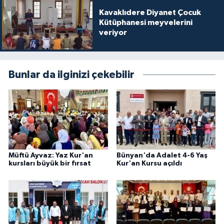
Kavaklıdere Diyanet Çocuk
Konya Müftülüğü
Kütüphanesi meyvelerini
veriyor
Kütahya Müftülüğü
Malatya Müftülüğü
Bunlar da ilginizi çekebilir
Manisa Müftülüğü
Mardin Müftülüğü
Mersin Müftülüğü
Müftü Ayvaz: Yaz Kur'an
Bünyan'da Adalet 4-6 Yaş
kursları büyük bir fırsat
Kur'an Kursu açıldı
Muğla Müftülüğü
Muş Müftülüğü
Nevşehir Müftülüğü