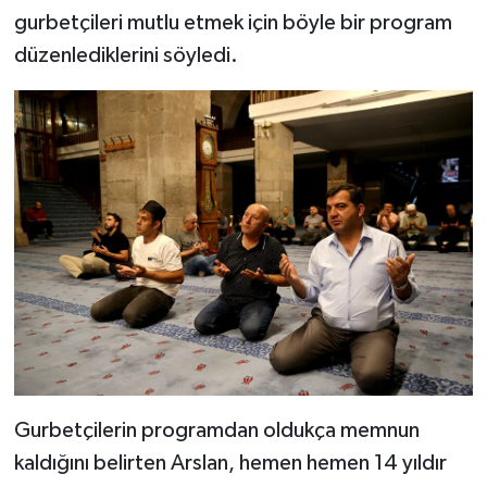
Diyarbakır Müftülüğü
İhtida Haberleri
gurbetçileri mutlu etmek için böyle bir program
düzenlediklerini söyledi.
Düzce Müftülüğü
YAŞAM
Edirne Müftülüğü
Elazığ Müftülüğü
Erzincan Müftülüğü
Erzurum Müftülüğü
Eskişehir Müftülüğü
Gaziantep Müftülüğü
Gurbetçilerin programdan oldukça memnun
Giresun Müftülüğü
kaldığını belirten Arslan, hemen hemen 14 yıldır