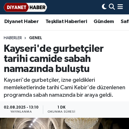
Diyanet Haber
Teşkilat Haberleri
Gündem
Saf
Diyanet Haber
Adana Müftülüğü
Bir Ayet
Aile Dergisi
İmam Hatip Okulları
Başmakale
Hadis-i Şerifler
Nöbetçi Eczaneler
Teşkilat Haberleri
Adıyaman Müftülüğü
Bir Hikaye
Aylık Dergi
Hayat Okumaları
Hava Durumu
HABERLER
GENEL
Kayseri'de gurbetçiler
Afyonkarahisar Müftülüğü
Gündem
Biyografiler
Ankara Namaz Vakitleri
tarihi camide sabah
Ağrı Müftülüğü
#Keşfet
Dini kavramlar
Trafik Durumu
namazında buluştu
Kayseri'de gurbetçiler, izne geldikleri
Aksaray Müftülüğü
Diyanet Bilgi
Basında Bugün
Süper Lig Puan Durumu ve Fikstür
memleketlerinde tarihi Cami Kebir'de düzenlenen
programda sabah namazında bir araya geldi.
Amasya Müftülüğü
Diyanet Takvimi
DİYANET eKİTAP
Tüm Manşetler
02.08.2025 - 13:10
1 DK
Ankara Müftülüğü
Dualar
Diyanet Dergi
Son Dakika Haberleri
YAYINLANMA
OKUNMA SÜRESI
Antalya Müftülüğü
Hadislerle İslam
TDV
Haber Arşivi