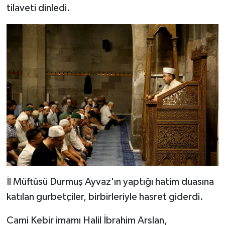
tilaveti dinledi.
Bitlis Müftülüğü
Sağlık
Bolu Müftülüğü
Makaleler
Burdur Müftülüğü
Ekonomi
Bursa Müftülüğü
Duyurular
Çanakkale Müftülüğü
Podcast
Çankırı Müftülüğü
Bilim, Teknoloji
Çorum Müftülüğü
Biyografiler
İl Müftüsü Durmuş Ayvaz'ın yaptığı hatim duasına
katılan gurbetçiler, birbirleriyle hasret giderdi.
Denizli Müftülüğü
Diyanet TV
Cami Kebir imamı Halil İbrahim Arslan,