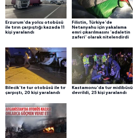
Niğde Müftülüğü
Erzurum'da yolcu otobüsü
Filistin, Türkiye'de
ile tırın çarpıştığı kazada 11
Netanyahu için yakalama
Ordu Müftülüğü
kişi yaralandı
emri çıkarılmasını 'adaletin
zaferi' olarak nitelendirdi
Osmaniye Müftülüğü
Rize Müftülüğü
Sakarya Müftülüğü
Bilecik'te tur otobüsü ile tır
Kastamonu'da tur midibüsü
çarpıştı, 20 kişi yaralandı
devrildi, 25 kişi yaralandı
Samsun Müftülüğü
Siirt Müftülüğü
Sinop Müftülüğü