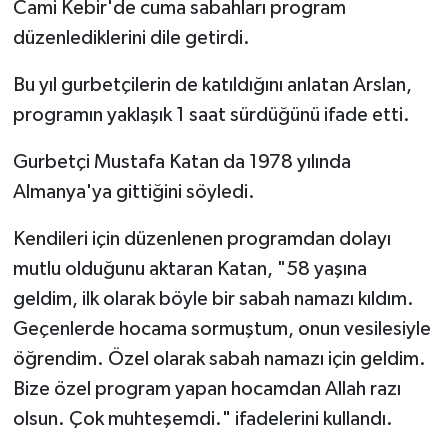
Cami Kebir'de cuma sabahları program
Gümüşhane Müftülüğü
düzenlediklerini dile getirdi.
Hakkari Müftülüğü
Bu yıl gurbetçilerin de katıldığını anlatan Arslan,
programın yaklaşık 1 saat sürdüğünü ifade etti.
Hatay Müftülüğü
Gurbetçi Mustafa Katan da 1978 yılında
Iğdır Müftülüğü
Almanya'ya gittiğini söyledi.
Isparta Müftülüğü
Kendileri için düzenlenen programdan dolayı
mutlu olduğunu aktaran Katan, "58 yaşına
İstanbul Müftülüğü
geldim, ilk olarak böyle bir sabah namazı kıldım.
İzmir Müftülüğü
Geçenlerde hocama sormuştum, onun vesilesiyle
öğrendim. Özel olarak sabah namazı için geldim.
Kahramanmaraş Müftülüğü
Bize özel program yapan hocamdan Allah razı
olsun. Çok muhteşemdi." ifadelerini kullandı.
Karabük Müftülüğü