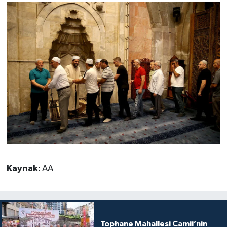
Karaman Müftülüğü
Kars Müftülüğü
Kastamonu Müftülüğü
Kayseri Müftülüğü
Kilis Müftülüğü
Kırıkkale Müftülüğü
Kaynak:
AA
Kırklareli Müftülüğü
Kırşehir Müftülüğü
Kocaeli Müftülüğü
Tophane Mahallesi Camii’nin