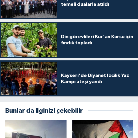
temeli dualarla atıldı
Konya Müftülüğü
Kütahya Müftülüğü
Din görevlileri Kur'an Kursu için
fındık topladı
Malatya Müftülüğü
Manisa Müftülüğü
Mardin Müftülüğü
Kayseri'de Diyanet İzcilik Yaz
Kampı ateşi yandı
Mersin Müftülüğü
Muğla Müftülüğü
Bunlar da ilginizi çekebilir
Muş Müftülüğü
Nevşehir Müftülüğü