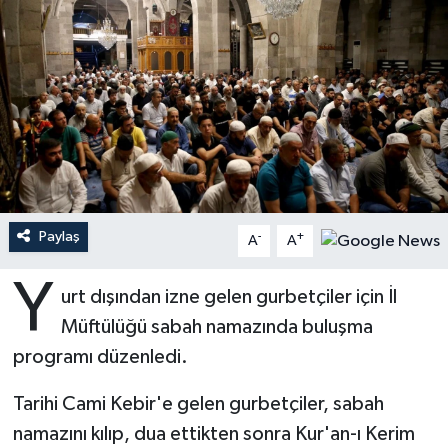
Ardahan Müftülüğü
Kudüs
Hutbeler
Artvin Müftülüğü
Kurban
DİYANET AKADEMİ
Aydın Müftülüğü
Mukabele
DİYANET GENÇLİK
Balıkesir Müftülüğü
Peygamberimizin Hayatı
DİYANET RADYO/TV
Paylaş
-
+
Bartın Müftülüğü
Ramazan
DEPREM
A
A
Y
Batman Müftülüğü
Sahabeler
Dünya
urt dışından izne gelen gurbetçiler için İl
Müftülüğü sabah namazında buluşma
Bayburt Müftülüğü
Zekat
Eğitim
programı düzenledi.
Bilecik Müftülüğü
Kültür-Sanat
Tarihi Cami Kebir'e gelen gurbetçiler, sabah
namazını kılıp, dua ettikten sonra Kur'an-ı Kerim
Bingöl Müftülüğü
Aile