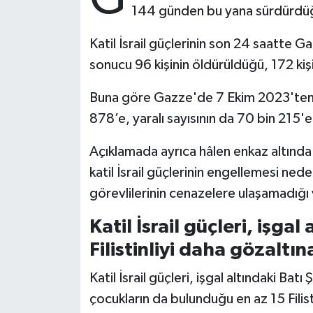
144 günden bu yana sürdürdüğü sa
Bitlis Müftülüğü
Sağlık
Katil İsrail güçlerinin son 24 saatte G
sonucu 96 kişinin öldürüldüğü, 172 kişin
Bolu Müftülüğü
Makaleler
Buna göre Gazze'de 7 Ekim 2023'ten bu 
Burdur Müftülüğü
Ekonomi
878’e, yaralı sayısının da 70 bin 215'e
Bursa Müftülüğü
Duyurular
Açıklamada ayrıca hâlen enkaz altında
katil İsrail güçlerinin engellemesi neden
Çanakkale Müftülüğü
Podcast
görevlilerinin cenazelere ulaşamadığı
Çankırı Müftülüğü
Bilim, Teknoloji
Katil İsrail güçleri, işgal
Filistinliyi daha gözaltın
Çorum Müftülüğü
Biyografiler
Katil İsrail güçleri, işgal altındaki Ba
Denizli Müftülüğü
Diyanet TV
çocukların da bulunduğu en az 15 Filisti