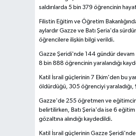
Gümüşhane Müftülüğü
saldırılarda 5 bin 379 öğrencinin hayatı
Hakkari Müftülüğü
Filistin Eğitim ve Öğretim Bakanlığından
aylardır Gazze ve Batı Şeria'da sürdür
Hatay Müftülüğü
öğrencilere ilişkin bilgi verildi.
Iğdır Müftülüğü
Gazze Şeridi'nde 144 gündür devam ed
8 bin 888 öğrencinin yaralandığı kayd
Isparta Müftülüğü
Katil İsrail güçlerinin 7 Ekim'den bu y
İstanbul Müftülüğü
öldürdüğü, 305 öğrenciyi yaraladığı, 9
İzmir Müftülüğü
Gazze'de 255 öğretmen ve eğitimcinin
belirtilirken, Batı Şeria'da ise 6 eğiti
Kahramanmaraş Müftülüğü
gözaltına alındığı kaydedildi.
Karabük Müftülüğü
Katil İsrail güçlerinin Gazze Şeridi'n