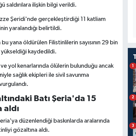
ldırılara ilişkin bilgi verildi.
azze Şeridi'nde gerçekleştirdiği 11 katliam
in yaralandığı belirtildi.
yana öldürülen Filistinlilerin sayısının 29 bin
 yükseldiği kaydedildi.
 ve yol kenarlarında ölülerin bulunduğu ancak
1
iyle sağlık ekipleri ile sivil savunma
 vurgulandı.
 altındaki Batı Şeria'da 15
2
a aldı
tı Şeria'ya düzenlendiği baskınlarda aralarında
3
nliyi gözaltına aldı.