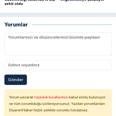
şehit oldu
Karaman Müftülüğü
Kars Müftülüğü
Yorumlar
Kastamonu Müftülüğü
Kayseri Müftülüğü
Kilis Müftülüğü
Kırıkkale Müftülüğü
Gönder
Kırklareli Müftülüğü
Yorum yazarak
topluluk kurallarımızı
kabul etmiş bulunuyor
Kırşehir Müftülüğü
ve tüm sorumluluğu üstleniyorsunuz. Yazılan yorumlardan
DiyanetHaber hiçbir şekilde sorumlu tutulamaz.
Kocaeli Müftülüğü