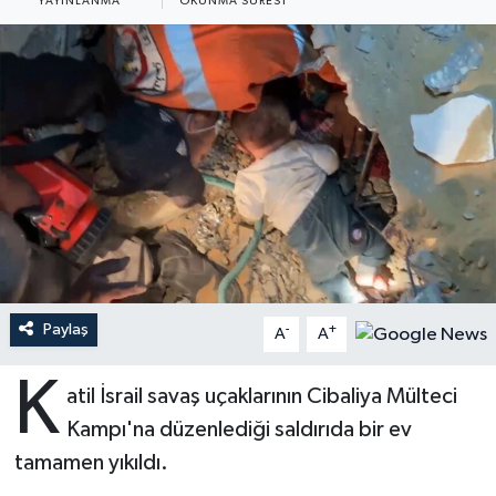
YAYINLANMA
OKUNMA SÜRESI
Ardahan Müftülüğü
Kudüs
Hutbeler
Artvin Müftülüğü
Kurban
DİYANET AKADEMİ
Aydın Müftülüğü
Mukabele
DİYANET GENÇLİK
Balıkesir Müftülüğü
Peygamberimizin Hayatı
DİYANET RADYO/TV
Bartın Müftülüğü
Ramazan
DEPREM
Batman Müftülüğü
Sahabeler
Dünya
Paylaş
-
+
A
A
Bayburt Müftülüğü
Zekat
Eğitim
K
atil İsrail savaş uçaklarının Cibaliya Mülteci
Kampı'na düzenlediği saldırıda bir ev
Bilecik Müftülüğü
Kültür-Sanat
tamamen yıkıldı.
Bingöl Müftülüğü
Aile