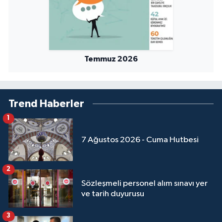
Sivas Müftülüğü
Şanlıurfa Müftülüğü
Şırnak Müftülüğü
Temmuz 2026
Tekirdağ Müftülüğü
Trend Haberler
Tokat Müftülüğü
1
Trabzon Müftülüğü
7 Ağustos 2026 - Cuma Hutbesi
Tunceli Müftülüğü
2
Uşak Müftülüğü
Sözleşmeli personel alım sınavı yer
ve tarih duyurusu
Van Müftülüğü
3