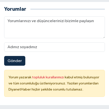
Yorumlar
Konya Müftülüğü
Kütahya Müftülüğü
Malatya Müftülüğü
Manisa Müftülüğü
Mardin Müftülüğü
Gönder
Mersin Müftülüğü
Yorum yazarak
topluluk kurallarımızı
kabul etmiş bulunuyor
ve tüm sorumluluğu üstleniyorsunuz. Yazılan yorumlardan
Muğla Müftülüğü
DiyanetHaber hiçbir şekilde sorumlu tutulamaz.
Muş Müftülüğü
Nevşehir Müftülüğü