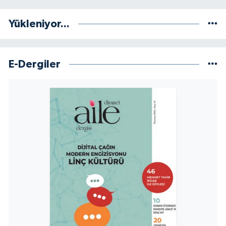
Yükleniyor...
Niğde Müftülüğü
Ordu Müftülüğü
E-Dergiler
Osmaniye Müftülüğü
Rize Müftülüğü
Sakarya Müftülüğü
Samsun Müftülüğü
Siirt Müftülüğü
Sinop Müftülüğü