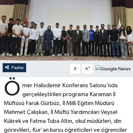
Ardahan Müftülüğü
Kudüs
Hutbeler
Artvin Müftülüğü
Kurban
DİYANET AKADEMİ
Aydın Müftülüğü
Mukabele
DİYANET GENÇLİK
Balıkesir Müftülüğü
Peygamberimizin Hayatı
DİYANET RADYO/TV
Paylaş
-
+
A
A
Bartın Müftülüğü
Ramazan
DEPREM
Ö
mer Halisdemir Konferans Salonu'nda
Batman Müftülüğü
Sahabeler
Dünya
gerçekleştirilen programa Karaman İl
Bayburt Müftülüğü
Zekat
Eğitim
Müftüsü Faruk Gürbüz, İl Milli Eğitim Müdürü
Mehmet Çalışkan, İl Müftü Yardımcıları Veysel
Bilecik Müftülüğü
Kültür-Sanat
Kükrek ve Fatma Tuba Altın, okul müdürleri, din
görevlileri, Kur'an kursu öğreticileri ve öğrenciler
Bingöl Müftülüğü
Aile