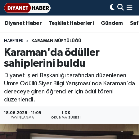
Diyanet Haber
Teşkilat Haberleri
Gündem
Saf
Diyanet Haber
Adana Müftülüğü
Bir Ayet
Aile Dergisi
İmam Hatip Okulları
Başmakale
Hadis-i Şerifler
Nöbetçi Eczaneler
Teşkilat Haberleri
Adıyaman Müftülüğü
Bir Hikaye
Aylık Dergi
Hayat Okumaları
Hava Durumu
HABERLER
KARAMAN MÜFTÜLÜĞÜ
Karaman'da ödüller
Afyonkarahisar Müftülüğü
Gündem
Biyografiler
Ankara Namaz Vakitleri
sahiplerini buldu
Ağrı Müftülüğü
#Keşfet
Dini kavramlar
Trafik Durumu
Diyanet İşleri Başkanlığı tarafından düzenlenen
Umre Ödüllü Siyer Bilgi Yarışması'nda Karaman'da
Aksaray Müftülüğü
Diyanet Bilgi
Basında Bugün
Süper Lig Puan Durumu ve Fikstür
dereceye giren öğrenciler için ödül töreni
düzenlendi.
Amasya Müftülüğü
Diyanet Takvimi
DİYANET eKİTAP
Tüm Manşetler
18.06.2026 - 11:05
1 DK
Ankara Müftülüğü
Dualar
Diyanet Dergi
Son Dakika Haberleri
YAYINLANMA
OKUNMA SÜRESI
Antalya Müftülüğü
Hadislerle İslam
TDV
Haber Arşivi