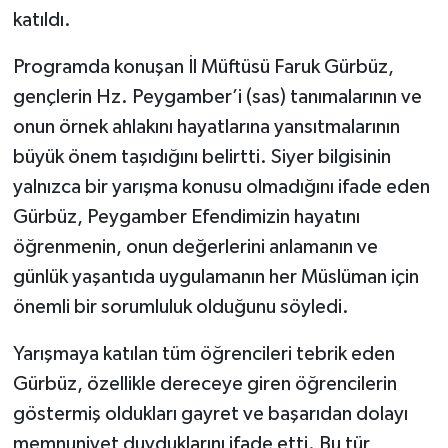
katıldı.
Bitlis Müftülüğü
Sağlık
Programda konuşan İl Müftüsü Faruk Gürbüz,
gençlerin Hz. Peygamber’i (sas) tanımalarının ve
Bolu Müftülüğü
Makaleler
onun örnek ahlakını hayatlarına yansıtmalarının
Burdur Müftülüğü
Ekonomi
büyük önem taşıdığını belirtti. Siyer bilgisinin
yalnızca bir yarışma konusu olmadığını ifade eden
Bursa Müftülüğü
Duyurular
Gürbüz, Peygamber Efendimizin hayatını
öğrenmenin, onun değerlerini anlamanın ve
Çanakkale Müftülüğü
Podcast
günlük yaşantıda uygulamanın her Müslüman için
Çankırı Müftülüğü
Bilim, Teknoloji
önemli bir sorumluluk olduğunu söyledi.
Yarışmaya katılan tüm öğrencileri tebrik eden
Çorum Müftülüğü
Biyografiler
Gürbüz, özellikle dereceye giren öğrencilerin
Denizli Müftülüğü
Diyanet TV
göstermiş oldukları gayret ve başarıdan dolayı
memnuniyet duyduklarını ifade etti. Bu tür