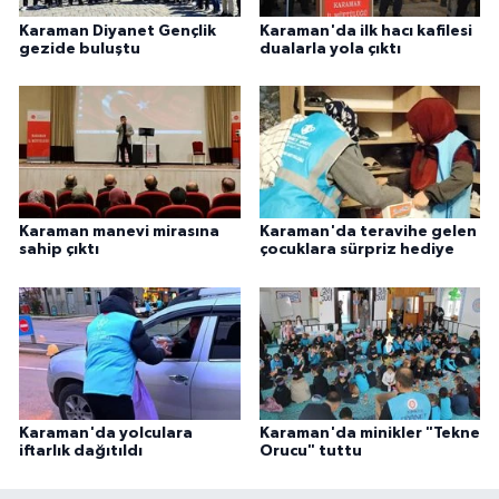
Karaman Müftülüğü
Karaman Diyanet Gençlik
Karaman'da ilk hacı kafilesi
gezide buluştu
dualarla yola çıktı
Kars Müftülüğü
Kastamonu Müftülüğü
Kayseri Müftülüğü
Karaman manevi mirasına
Karaman'da teravihe gelen
sahip çıktı
çocuklara sürpriz hediye
Kilis Müftülüğü
Kırıkkale Müftülüğü
Kırklareli Müftülüğü
Kırşehir Müftülüğü
Karaman'da yolculara
Karaman'da minikler "Tekne
iftarlık dağıtıldı
Orucu" tuttu
Kocaeli Müftülüğü