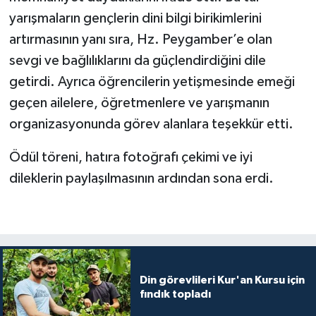
Diyarbakır Müftülüğü
İhtida Haberleri
yarışmaların gençlerin dini bilgi birikimlerini
artırmasının yanı sıra, Hz. Peygamber’e olan
Düzce Müftülüğü
YAŞAM
sevgi ve bağlılıklarını da güçlendirdiğini dile
Edirne Müftülüğü
getirdi. Ayrıca öğrencilerin yetişmesinde emeği
geçen ailelere, öğretmenlere ve yarışmanın
Elazığ Müftülüğü
organizasyonunda görev alanlara teşekkür etti.
Erzincan Müftülüğü
Ödül töreni, hatıra fotoğrafı çekimi ve iyi
dileklerin paylaşılmasının ardından sona erdi.
Erzurum Müftülüğü
Eskişehir Müftülüğü
Gaziantep Müftülüğü
Din görevlileri Kur'an Kursu için
Giresun Müftülüğü
fındık topladı