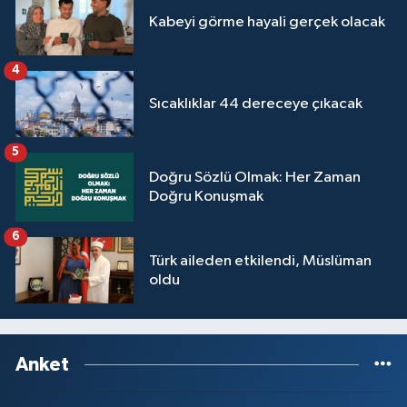
Yalova Müftülüğü
Kabeyi görme hayali gerçek olacak
Yozgat Müftülüğü
4
Sıcaklıklar 44 dereceye çıkacak
Zonguldak Müftülüğü
5
Doğru Sözlü Olmak: Her Zaman
Doğru Konuşmak
6
Türk aileden etkilendi, Müslüman
oldu
Anket