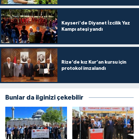
Gümüşhane Müftülüğü
Hakkari Müftülüğü
Kayseri'de Diyanet İzcilik Yaz
Kampı ateşi yandı
Hatay Müftülüğü
Iğdır Müftülüğü
Rize’de kız Kur’an kursu için
protokol imzalandı
Isparta Müftülüğü
İstanbul Müftülüğü
Bunlar da ilginizi çekebilir
İzmir Müftülüğü
Kahramanmaraş Müftülüğü
Karabük Müftülüğü