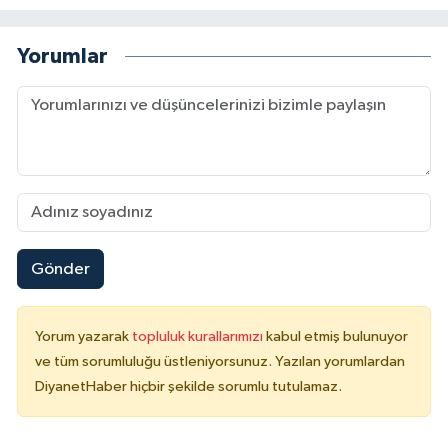
Sivas Müftülüğü
Yorumlar
Şanlıurfa Müftülüğü
Şırnak Müftülüğü
Tekirdağ Müftülüğü
Tokat Müftülüğü
Trabzon Müftülüğü
Gönder
Tunceli Müftülüğü
Yorum yazarak
topluluk kurallarımızı
kabul etmiş bulunuyor
ve tüm sorumluluğu üstleniyorsunuz. Yazılan yorumlardan
Uşak Müftülüğü
DiyanetHaber hiçbir şekilde sorumlu tutulamaz.
Van Müftülüğü