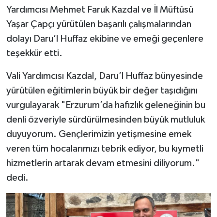
Diyarbakır Müftülüğü
İhtida Haberleri
Yardımcısı Mehmet Faruk Kazdal ve İl Müftüsü
Yaşar Çapçı yürütülen başarılı çalışmalarından
Düzce Müftülüğü
YAŞAM
dolayı Daru’l Huffaz ekibine ve emeği geçenlere
teşekkür etti.
Edirne Müftülüğü
Vali Yardımcısı Kazdal, Daru’l Huffaz bünyesinde
Elazığ Müftülüğü
yürütülen eğitimlerin büyük bir değer taşıdığını
Erzincan Müftülüğü
vurgulayarak "Erzurum’da hafızlık geleneğinin bu
denli özveriyle sürdürülmesinden büyük mutluluk
Erzurum Müftülüğü
duyuyorum. Gençlerimizin yetişmesine emek
veren tüm hocalarımızı tebrik ediyor, bu kıymetli
Eskişehir Müftülüğü
hizmetlerin artarak devam etmesini diliyorum."
Gaziantep Müftülüğü
dedi.
Giresun Müftülüğü