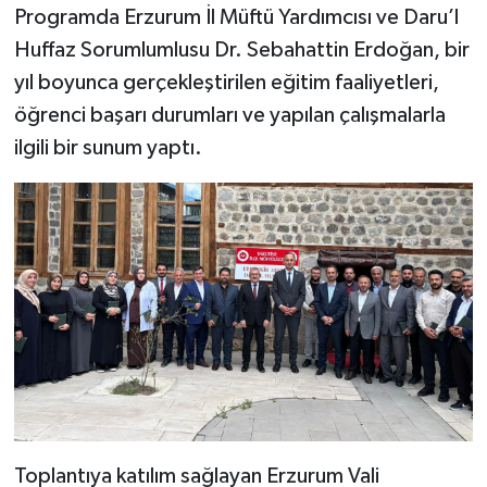
Programda Erzurum İl Müftü Yardımcısı ve Daru’l
Huffaz Sorumlumlusu Dr. Sebahattin Erdoğan, bir
Bitlis Müftülüğü
Sağlık
yıl boyunca gerçekleştirilen eğitim faaliyetleri,
Bolu Müftülüğü
Makaleler
öğrenci başarı durumları ve yapılan çalışmalarla
ilgili bir sunum yaptı.
Burdur Müftülüğü
Ekonomi
Bursa Müftülüğü
Duyurular
Çanakkale Müftülüğü
Podcast
Çankırı Müftülüğü
Bilim, Teknoloji
Çorum Müftülüğü
Biyografiler
Denizli Müftülüğü
Diyanet TV
Toplantıya katılım sağlayan Erzurum Vali