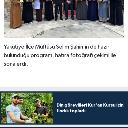
Karaman Müftülüğü
Kars Müftülüğü
Kastamonu Müftülüğü
Yakutiye İlçe Müftüsü Selim Şahin'in de hazır
Kayseri Müftülüğü
bulunduğu program, hatıra fotoğrafı çekimi ile
sona erdi.
Kilis Müftülüğü
Kırıkkale Müftülüğü
Kırklareli Müftülüğü
Din görevlileri Kur'an Kursu için
Kırşehir Müftülüğü
fındık topladı
Kocaeli Müftülüğü