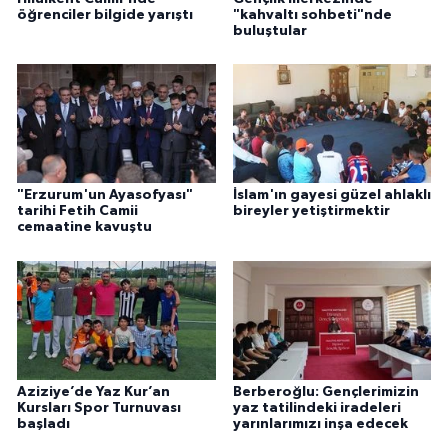
öğrenciler bilgide yarıştı
"kahvaltı sohbeti"nde
buluştular
Niğde Müftülüğü
Ordu Müftülüğü
Osmaniye Müftülüğü
"Erzurum'un Ayasofyası"
İslam'ın gayesi güzel ahlaklı
Rize Müftülüğü
tarihi Fetih Camii
bireyler yetiştirmektir
cemaatine kavuştu
Sakarya Müftülüğü
Samsun Müftülüğü
Siirt Müftülüğü
Aziziye’de Yaz Kur’an
Berberoğlu: Gençlerimizin
Sinop Müftülüğü
Kursları Spor Turnuvası
yaz tatilindeki iradeleri
başladı
yarınlarımızı inşa edecek