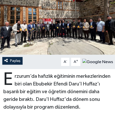
Ardahan Müftülüğü
Kudüs
Hutbeler
Artvin Müftülüğü
Kurban
DİYANET AKADEMİ
Aydın Müftülüğü
Mukabele
DİYANET GENÇLİK
Balıkesir Müftülüğü
Peygamberimizin Hayatı
DİYANET RADYO/TV
Paylaş
-
+
Bartın Müftülüğü
Ramazan
DEPREM
A
A
E
Batman Müftülüğü
Sahabeler
Dünya
rzurum’da hafızlık eğitiminin merkezlerinden
biri olan Ebubekir Efendi Daru’l Huffaz'ı
Bayburt Müftülüğü
Zekat
Eğitim
başarılı bir eğitim ve öğretim dönemini daha
geride bıraktı. Daru'l Huffaz'da dönem sonu
Bilecik Müftülüğü
Kültür-Sanat
dolayısıyla bir program düzenlendi.
Bingöl Müftülüğü
Aile