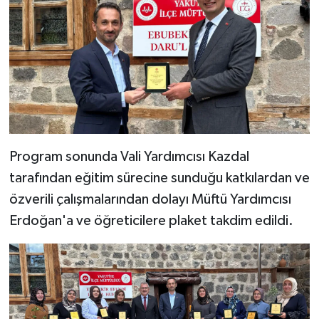
Gümüşhane Müftülüğü
Hakkari Müftülüğü
Hatay Müftülüğü
Iğdır Müftülüğü
Program sonunda Vali Yardımcısı Kazdal
Isparta Müftülüğü
tarafından eğitim sürecine sunduğu katkılardan ve
İstanbul Müftülüğü
özverili çalışmalarından dolayı Müftü Yardımcısı
Erdoğan'a ve öğreticilere plaket takdim edildi.
İzmir Müftülüğü
Kahramanmaraş Müftülüğü
Karabük Müftülüğü