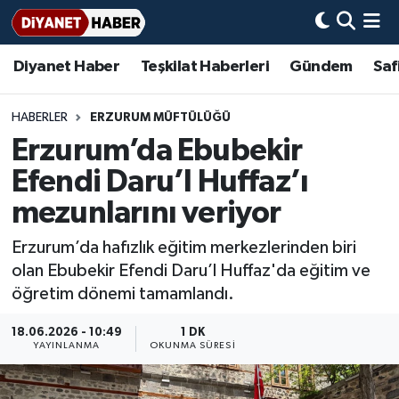
Diyanet Haber
Teşkilat Haberleri
Gündem
Saf
Diyanet Haber
Adana Müftülüğü
Bir Ayet
Aile Dergisi
İmam Hatip Okulları
Başmakale
Hadis-i Şerifler
Nöbetçi Eczaneler
Teşkilat Haberleri
Adıyaman Müftülüğü
Bir Hikaye
Aylık Dergi
Hayat Okumaları
Hava Durumu
HABERLER
ERZURUM MÜFTÜLÜĞÜ
Erzurum’da Ebubekir
Afyonkarahisar Müftülüğü
Gündem
Biyografiler
Ankara Namaz Vakitleri
Efendi Daru’l Huffaz’ı
Ağrı Müftülüğü
#Keşfet
Dini kavramlar
Trafik Durumu
mezunlarını veriyor
Erzurum’da hafızlık eğitim merkezlerinden biri
Aksaray Müftülüğü
Diyanet Bilgi
Basında Bugün
Süper Lig Puan Durumu ve Fikstür
olan Ebubekir Efendi Daru’l Huffaz'da eğitim ve
öğretim dönemi tamamlandı.
Amasya Müftülüğü
Diyanet Takvimi
DİYANET eKİTAP
Tüm Manşetler
18.06.2026 - 10:49
1 DK
Ankara Müftülüğü
Dualar
Diyanet Dergi
Son Dakika Haberleri
YAYINLANMA
OKUNMA SÜRESI
Antalya Müftülüğü
Hadislerle İslam
TDV
Haber Arşivi