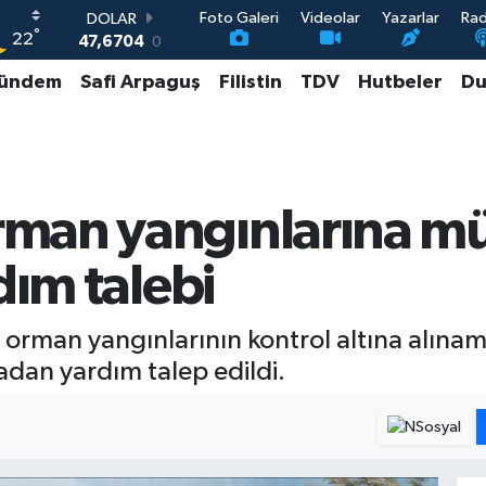
Foto Galeri
Videolar
Yazarlar
Ra
DOLAR
°
22
47,6704
0
EURO
ündem
Safi Arpaguş
Filistin
TDV
Hutbeler
Du
55,0406
-0.08
STERLİN
64,2143
0
GRAM ALTIN
6500.87
0.12
BİST100
man yangınlarına mü
13.799
70
dım talebi
 orman yangınlarının kontrol altına alın
adan yardım talep edildi.