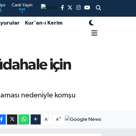
dyo
Canlı Yayın
yurular
Kur'an-ı Kerim
dahale için
amaması nedeniyle komşu
-
+
A
A