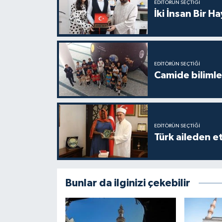
EDITÖRÜN SEÇTIĞI
İki İnsan Bir H
Konya Müftülüğü
Kütahya Müftülüğü
EDITÖRÜN SEÇTIĞI
Malatya Müftülüğü
Camide bilimle
Manisa Müftülüğü
Mardin Müftülüğü
EDITÖRÜN SEÇTIĞI
Türk aileden e
Mersin Müftülüğü
Muğla Müftülüğü
Bunlar da ilginizi çekebilir
Muş Müftülüğü
Nevşehir Müftülüğü