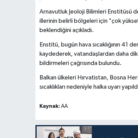
Karaman Müftülüğü
Arnavutluk Jeoloji Bilimleri Enstitüsü 
illerinin belirli bölgeleri için "çok yük
Kars Müftülüğü
beklendiğini açıkladı.
Kastamonu Müftülüğü
Enstitü, bugün hava sıcaklığının 41 d
kaydederek, vatandaşlardan daha dikka
Kayseri Müftülüğü
bildirmeleri çağrısında bulundu.
Kilis Müftülüğü
Balkan ülkeleri Hırvatistan, Bosna Her
sıcaklıkları nedeniyle halka uyarı yapıld
Kırıkkale Müftülüğü
Kırklareli Müftülüğü
Kaynak:
AA
Kırşehir Müftülüğü
Kocaeli Müftülüğü