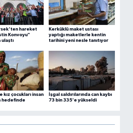
sek'ten hareket
Kerküklü maket ustası
istin Konvoyu"
yaptığı maketlerle kentin
 ulaştı
tarihini yeni nesle tanıtıyor
e kız çocukları insan
İşgal saldırılarında can kaybı
in hedefinde
73 bin 335'e yükseldi