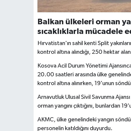
Gümüşhane Müftülüğü
Hakkari Müftülüğü
Balkan ülkeleri orman ya
sıcaklıklarla mücadele e
Hatay Müftülüğü
Hırvatistan'ın sahil kenti Split yakınl
Iğdır Müftülüğü
kontrol altına alındığı, 250 hektar alan
Isparta Müftülüğü
Kosova Acil Durum Yönetimi Ajansınca
20.00 saatleri arasında ülke genelinde
İstanbul Müftülüğü
kontrol altına alınırken, 19'unun söndü
İzmir Müftülüğü
Arnavutluk Ulusal Sivil Savunma Ajan
orman yangını çıktığını, bunlardan 19'u
Kahramanmaraş Müftülüğü
AKMC, ülke genelindeki yangın söndür
Karabük Müftülüğü
personelin katıldığını duyurdu.