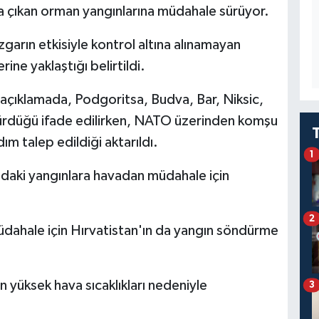
'da çıkan orman yangınlarına müdahale sürüyor.
zgarın etkisiyle kontrol altına alınamayan
ine yaklaştığı belirtildi.
 açıklamada, Podgoritsa, Budva, Bar, Niksic,
 sürdüğü ifade edilirken, NATO üzerinden komşu
ım talep edildiği aktarıldı.
1
ğ'daki yangınlara havadan müdahale için
2
üdahale için Hırvatistan'ın da yangın söndürme
 yüksek hava sıcaklıkları nedeniyle
3