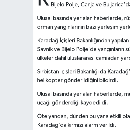
Bijelo Polje, Canja ve Buljarica
Bitlis Müftülüğü
Sağlık
Ulusal basında yer alan haberlerde, rü
orman yangınlarının bazı yerleşim yerler
Bolu Müftülüğü
Makaleler
Karadağ İçişleri Bakanlığından yapılan
Burdur Müftülüğü
Ekonomi
Savnik ve Bijelo Polje'de yangınların
ülkeler dahil uluslararası camiadan yard
Bursa Müftülüğü
Duyurular
Sırbistan İçişleri Bakanlığı da Karada
Çanakkale Müftülüğü
Podcast
helikopter gönderildiğini bildirdi.
Çankırı Müftülüğü
Bilim, Teknoloji
Ulusal basında yer alan haberlerde, m
uçağı gönderdiği kaydedildi.
Çorum Müftülüğü
Biyografiler
Öte yandan, dünden bu yana etkili olan
Denizli Müftülüğü
Diyanet TV
Karadağ'da kırmızı alarm verildi.