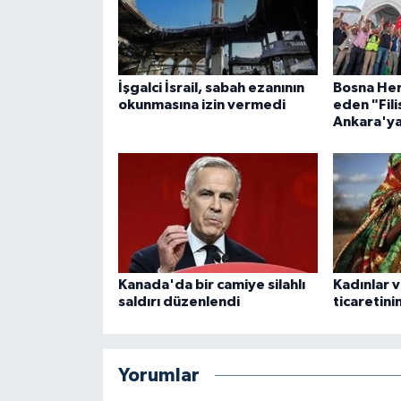
Niğde Müftülüğü
İşgalci İsrail, sabah ezanının
Bosna Her
Ordu Müftülüğü
okunmasına izin vermedi
eden "Fil
Ankara'ya
Osmaniye Müftülüğü
Rize Müftülüğü
Sakarya Müftülüğü
Samsun Müftülüğü
Kanada'da bir camiye silahlı
Kadınlar v
saldırı düzenlendi
ticaretin
Siirt Müftülüğü
Sinop Müftülüğü
Yorumlar