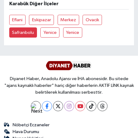
Karabük Diğer İlçeler
Bitlis Müftülüğü
Sağlık
Eflani
Eskipazar
Merkez
Ovacik
Bolu Müftülüğü
Makaleler
Safranbolu
Yenice
Yenice
Burdur Müftülüğü
Ekonomi
Bursa Müftülüğü
Duyurular
Çanakkale Müftülüğü
Podcast
Diyanet Haber, Anadolu Ajansı ve İHA abonesidir. Bu sitede
"ajans kaynaklı haberler" hariç diğer haberlerin AKTİF LİNK kaynak
belirtilerek kullanılması serbesttir.
Çankırı Müftülüğü
Bilim, Teknoloji
Çorum Müftülüğü
Biyografiler
Denizli Müftülüğü
Diyanet TV
Nöbetçi Eczaneler
Hava Durumu