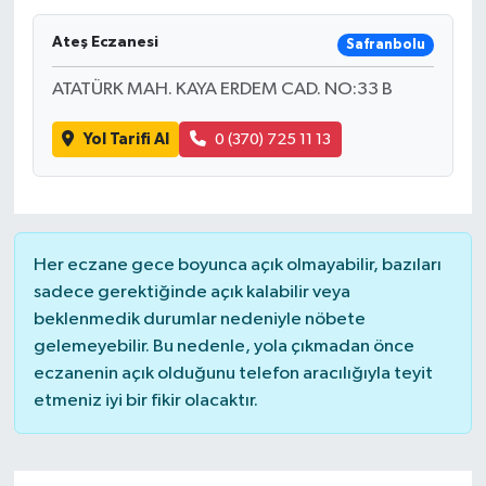
Ardahan Müftülüğü
Kudüs
Hutbeler
Ateş Eczanesi
Safranbolu
ATATÜRK MAH. KAYA ERDEM CAD. NO:33 B
Artvin Müftülüğü
Kurban
DİYANET AKADEMİ
Yol Tarifi Al
0 (370) 725 11 13
Aydın Müftülüğü
Mukabele
DİYANET GENÇLİK
Balıkesir Müftülüğü
Peygamberimizin Hayatı
DİYANET RADYO/TV
Bartın Müftülüğü
Ramazan
DEPREM
Her eczane gece boyunca açık olmayabilir, bazıları
sadece gerektiğinde açık kalabilir veya
Batman Müftülüğü
Sahabeler
Dünya
beklenmedik durumlar nedeniyle nöbete
gelemeyebilir. Bu nedenle, yola çıkmadan önce
Bayburt Müftülüğü
Zekat
Eğitim
eczanenin açık olduğunu telefon aracılığıyla teyit
etmeniz iyi bir fikir olacaktır.
Bilecik Müftülüğü
Kültür-Sanat
Bingöl Müftülüğü
Aile