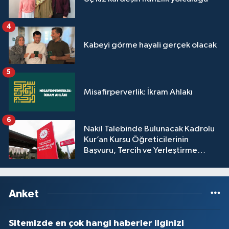
Yalova Müftülüğü
4
Yozgat Müftülüğü
Kabeyi görme hayali gerçek olacak
Zonguldak Müftülüğü
5
Misafirperverlik: İkram Ahlakı
6
Nakil Talebinde Bulunacak Kadrolu
Kur’an Kursu Öğreticilerinin
Başvuru, Tercih ve Yerleştirme
İşlemleri duyurusu
Anket
Sitemizde en çok hangi haberler ilginizi