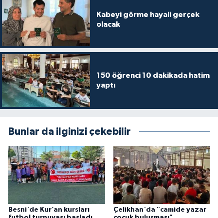
Gümüşhane Müftülüğü
Kabeyi görme hayali gerçek
olacak
Hakkari Müftülüğü
Hatay Müftülüğü
150 öğrenci 10 dakikada hatim
Iğdır Müftülüğü
yaptı
Isparta Müftülüğü
Bunlar da ilginizi çekebilir
İstanbul Müftülüğü
İzmir Müftülüğü
Kahramanmaraş Müftülüğü
Karabük Müftülüğü
Besni'de Kur’an kursları
Çelikhan'da "camide yazar
futbol turnuvası başladı
çocuk buluşması"