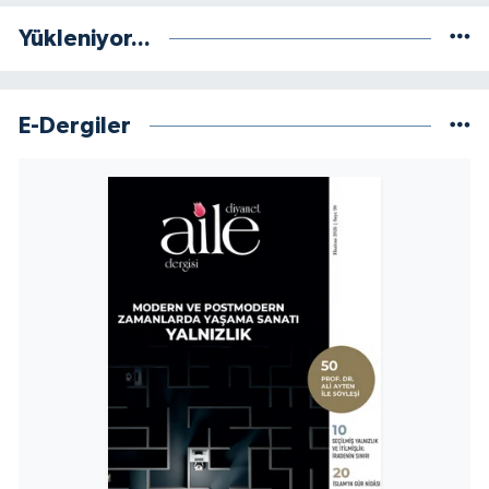
Yükleniyor...
Niğde Müftülüğü
Ordu Müftülüğü
E-Dergiler
Osmaniye Müftülüğü
Rize Müftülüğü
Sakarya Müftülüğü
Samsun Müftülüğü
Siirt Müftülüğü
Sinop Müftülüğü