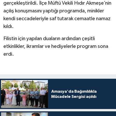
Diyarbakır Müftülüğü
İhtida Haberleri
gerçekleştirildi. İlçe Müftü Vekili Hıdır Akmeşe’nin
açılış konuşmasını yaptığı programda, minikler
Düzce Müftülüğü
YAŞAM
kendi seccadeleriyle saf tutarak cemaatle namaz
kıldı.
Edirne Müftülüğü
Filistin için yapılan duaların ardından çeşitli
Elazığ Müftülüğü
etkinlikler, ikramlar ve hediyelerle program sona
erdi.
Erzincan Müftülüğü
Erzurum Müftülüğü
Eskişehir Müftülüğü
Amasya'da Bağımlılıkla
Gaziantep Müftülüğü
Mücadele Sergisi açıldı
Giresun Müftülüğü