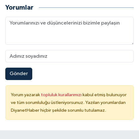
Yorumlar
Konya Müftülüğü
Kütahya Müftülüğü
Malatya Müftülüğü
Manisa Müftülüğü
Gönder
Mardin Müftülüğü
Mersin Müftülüğü
Yorum yazarak
topluluk kurallarımızı
kabul etmiş bulunuyor
ve tüm sorumluluğu üstleniyorsunuz. Yazılan yorumlardan
Muğla Müftülüğü
DiyanetHaber hiçbir şekilde sorumlu tutulamaz.
Muş Müftülüğü
Nevşehir Müftülüğü