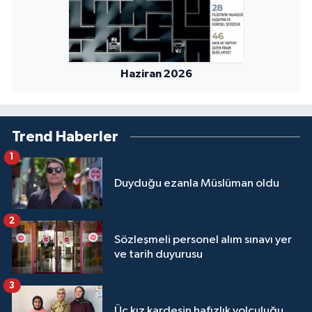
Sivas Müftülüğü
Şanlıurfa Müftülüğü
Haziran 2026
Şırnak Müftülüğü
Tekirdağ Müftülüğü
Trend Haberler
Tokat Müftülüğü
1
Duyduğu ezanla Müslüman oldu
Trabzon Müftülüğü
Tunceli Müftülüğü
2
Sözleşmeli personel alım sınavı yer
ve tarih duyurusu
Uşak Müftülüğü
3
Van Müftülüğü
Üç kız kardeşin hafızlık yolculuğu