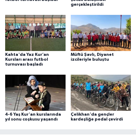
gerçekleştirildi
Karaman Müftülüğü
Kars Müftülüğü
Kastamonu Müftülüğü
Kayseri Müftülüğü
Kahta'da Yaz Kur’an
Müftü Şavlı, Diyanet
Kursları arası futbol
izcileriyle buluştu
turnuvası başladı
Kilis Müftülüğü
Kırıkkale Müftülüğü
Kırklareli Müftülüğü
4-6 Yaş Kur'an kurslarında
Çelikhan'da gençler
Kırşehir Müftülüğü
yıl sonu coşkusu yaşandı
kardeşliğe pedal çevirdi
Kocaeli Müftülüğü