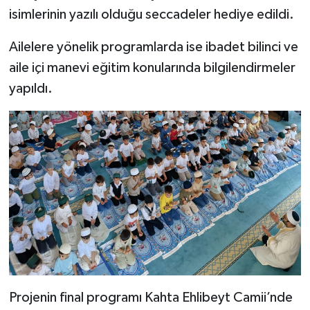
isimlerinin yazılı olduğu seccadeler hediye edildi.
Bitlis Müftülüğü
Sağlık
Ailelere yönelik programlarda ise ibadet bilinci ve
aile içi manevi eğitim konularında bilgilendirmeler
Bolu Müftülüğü
Makaleler
yapıldı.
Burdur Müftülüğü
Ekonomi
Bursa Müftülüğü
Duyurular
Çanakkale Müftülüğü
Podcast
Çankırı Müftülüğü
Bilim, Teknoloji
Çorum Müftülüğü
Biyografiler
Denizli Müftülüğü
Diyanet TV
Projenin final programı Kahta Ehlibeyt Camii’nde