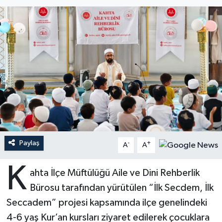
Ardahan Müftülüğü
Kudüs
Hutbeler
Artvin Müftülüğü
Kurban
DİYANET AKADEMİ
Aydın Müftülüğü
Mukabele
DİYANET GENÇLİK
Balıkesir Müftülüğü
Peygamberimizin Hayatı
DİYANET RADYO/TV
Bartın Müftülüğü
Ramazan
DEPREM
Paylaş
Batman Müftülüğü
Sahabeler
Dünya
-
+
A
A
K
Bayburt Müftülüğü
Zekat
Eğitim
ahta İlçe Müftülüğü Aile ve Dini Rehberlik
Bürosu tarafından yürütülen “İlk Secdem, İlk
Bilecik Müftülüğü
Kültür-Sanat
Seccadem” projesi kapsamında ilçe genelindeki
4-6 yaş Kur’an kursları ziyaret edilerek çocuklara
Bingöl Müftülüğü
Aile