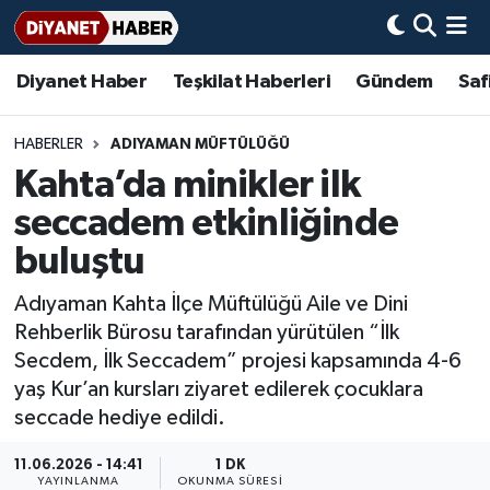
Diyanet Haber
Teşkilat Haberleri
Gündem
Saf
Diyanet Haber
Adana Müftülüğü
Bir Ayet
Aile Dergisi
İmam Hatip Okulları
Başmakale
Hadis-i Şerifler
Nöbetçi Eczaneler
Teşkilat Haberleri
Adıyaman Müftülüğü
Bir Hikaye
Aylık Dergi
Hayat Okumaları
Hava Durumu
HABERLER
ADIYAMAN MÜFTÜLÜĞÜ
Kahta’da minikler ilk
Afyonkarahisar Müftülüğü
Gündem
Biyografiler
Ankara Namaz Vakitleri
seccadem etkinliğinde
Ağrı Müftülüğü
#Keşfet
Dini kavramlar
Trafik Durumu
buluştu
Adıyaman Kahta İlçe Müftülüğü Aile ve Dini
Aksaray Müftülüğü
Diyanet Bilgi
Basında Bugün
Süper Lig Puan Durumu ve Fikstür
Rehberlik Bürosu tarafından yürütülen “İlk
Secdem, İlk Seccadem” projesi kapsamında 4-6
Amasya Müftülüğü
Diyanet Takvimi
DİYANET eKİTAP
Tüm Manşetler
yaş Kur’an kursları ziyaret edilerek çocuklara
seccade hediye edildi.
Ankara Müftülüğü
Dualar
Diyanet Dergi
Son Dakika Haberleri
11.06.2026 - 14:41
1 DK
Antalya Müftülüğü
Hadislerle İslam
TDV
Haber Arşivi
YAYINLANMA
OKUNMA SÜRESI