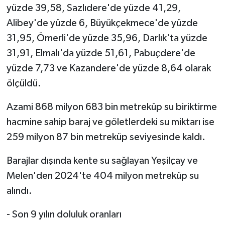
yüzde 39,58, Sazlıdere'de yüzde 41,29,
Alibey'de yüzde 6, Büyükçekmece'de yüzde
Bitlis Müftülüğü
Sağlık
31,95, Ömerli'de yüzde 35,96, Darlık'ta yüzde
Bolu Müftülüğü
Makaleler
31,91, Elmalı'da yüzde 51,61, Pabuçdere'de
yüzde 7,73 ve Kazandere'de yüzde 8,64 olarak
Burdur Müftülüğü
Ekonomi
ölçüldü.
Bursa Müftülüğü
Duyurular
Azami 868 milyon 683 bin metreküp su biriktirme
hacmine sahip baraj ve göletlerdeki su miktarı ise
Çanakkale Müftülüğü
Podcast
259 milyon 87 bin metreküp seviyesinde kaldı.
Çankırı Müftülüğü
Bilim, Teknoloji
Barajlar dışında kente su sağlayan Yeşilçay ve
Melen'den 2024'te 404 milyon metreküp su
Çorum Müftülüğü
Biyografiler
alındı.
Denizli Müftülüğü
Diyanet TV
- Son 9 yılın doluluk oranları