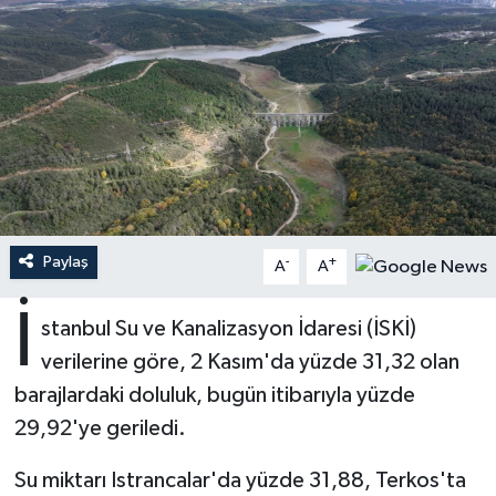
Ardahan Müftülüğü
Kudüs
Hutbeler
Artvin Müftülüğü
Kurban
DİYANET AKADEMİ
Aydın Müftülüğü
Mukabele
DİYANET GENÇLİK
Balıkesir Müftülüğü
Peygamberimizin Hayatı
DİYANET RADYO/TV
Paylaş
-
+
Bartın Müftülüğü
Ramazan
DEPREM
A
A
İ
Batman Müftülüğü
Sahabeler
Dünya
stanbul Su ve Kanalizasyon İdaresi (İSKİ)
verilerine göre, 2 Kasım'da yüzde 31,32 olan
Bayburt Müftülüğü
Zekat
Eğitim
barajlardaki doluluk, bugün itibarıyla yüzde
29,92'ye geriledi.
Bilecik Müftülüğü
Kültür-Sanat
Su miktarı Istrancalar'da yüzde 31,88, Terkos'ta
Bingöl Müftülüğü
Aile