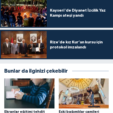
Konya Müftülüğü
Kayseri'de Diyanet İzcilik Yaz
Kampı ateşi yandı
Kütahya Müftülüğü
Malatya Müftülüğü
Rize’de kız Kur’an kursu için
protokol imzalandı
Manisa Müftülüğü
Mardin Müftülüğü
Bunlar da ilginizi çekebilir
Mersin Müftülüğü
Muğla Müftülüğü
Muş Müftülüğü
Ekranlar eğitimi tehdit
Eski bağımlılar camileri
Nevşehir Müftülüğü