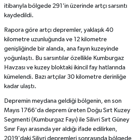
Diyarbakır Müftülüğü
İhtida Haberleri
itibarıyla bölgede 291'in üzerinde artçı sarsıntı
kaydedildi.
Düzce Müftülüğü
YAŞAM
Rapora göre artçı depremler, yaklaşık 40
Edirne Müftülüğü
kilometre uzunluğunda ve 12 kilometre
genişliğinde bir alanda, ana fayın kuzeyinde
Elazığ Müftülüğü
yoğunlaştı. Bu sarsıntılar özellikle Kumburgaz
Erzincan Müftülüğü
Havzası ve kuzey bloktaki ikincil fay hatlarında
kümelendi. Bazı artçılar 30 kilometre derinliğe
Erzurum Müftülüğü
kadar ulaştı.
Eskişehir Müftülüğü
Depremin meydana geldiği bölgenin, en son
Mayıs 1766'da deprem üreten Doğu Sırt Kuzey
Gaziantep Müftülüğü
Segmenti (Kumburgaz Fayı) ile Silivri Sırt Güney
Sınır Fayı arasında yer aldığı ifade edilirken,
Giresun Müftülüğü
2019'daki Silivri depremleri sonrasında bölgede