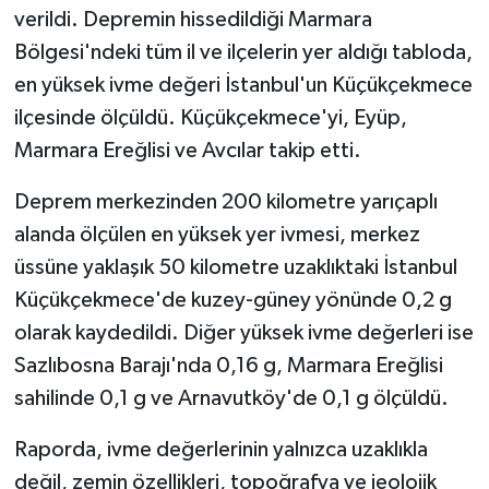
verildi. Depremin hissedildiği Marmara
Karaman Müftülüğü
Bölgesi'ndeki tüm il ve ilçelerin yer aldığı tabloda,
en yüksek ivme değeri İstanbul'un Küçükçekmece
Kars Müftülüğü
ilçesinde ölçüldü. Küçükçekmece'yi, Eyüp,
Kastamonu Müftülüğü
Marmara Ereğlisi ve Avcılar takip etti.
Kayseri Müftülüğü
Deprem merkezinden 200 kilometre yarıçaplı
alanda ölçülen en yüksek yer ivmesi, merkez
Kilis Müftülüğü
üssüne yaklaşık 50 kilometre uzaklıktaki İstanbul
Küçükçekmece'de kuzey-güney yönünde 0,2 g
Kırıkkale Müftülüğü
olarak kaydedildi. Diğer yüksek ivme değerleri ise
Sazlıbosna Barajı'nda 0,16 g, Marmara Ereğlisi
Kırklareli Müftülüğü
sahilinde 0,1 g ve Arnavutköy'de 0,1 g ölçüldü.
Kırşehir Müftülüğü
Raporda, ivme değerlerinin yalnızca uzaklıkla
Kocaeli Müftülüğü
değil, zemin özellikleri, topoğrafya ve jeolojik