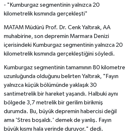
- "Kumburgaz segmentinin yalnızca 20
kilometrelik kısmında gerçekleşti"
Niğde Müftülüğü
MATAM Müdürü Prof. Dr. Cenk Yaltırak, AA
Ordu Müftülüğü
muhabirine, son depremin Marmara Denizi
içerisindeki Kumburgaz segmentinin yalnızca 20
Osmaniye Müftülüğü
kilometrelik kısmında gerçekleştiğini söyledi.
Rize Müftülüğü
Kumburgaz segmentinin tamamının 80 kilometre
Sakarya Müftülüğü
uzunluğunda olduğunu belirten Yaltırak, "Fayın
yalnızca küçük bölümünde yaklaşık 30
Samsun Müftülüğü
santimetrelik bir hareket yaşandı. Halbuki aynı
bölgede 3,7 metrelik bir gerilim birikmiş
Siirt Müftülüğü
durumda. Bu, büyük depremin habercisi değil
Sinop Müftülüğü
ama 'Stres boşaldı.' demek de yanlış. Fayın
büyük kısmı hala yerinde duruyor." dedi.