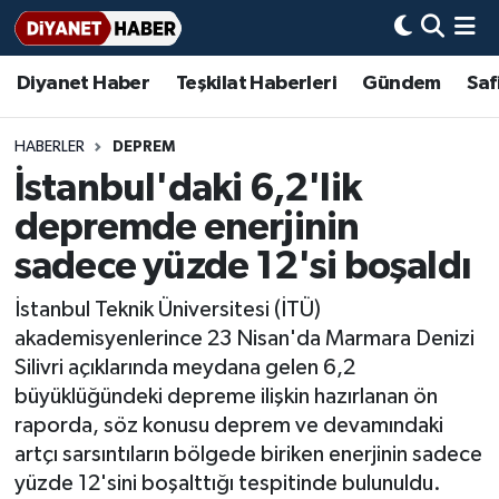
Diyanet Haber
Teşkilat Haberleri
Gündem
Saf
Diyanet Haber
Adana Müftülüğü
Bir Ayet
Aile Dergisi
İmam Hatip Okulları
Başmakale
Hadis-i Şerifler
Nöbetçi Eczaneler
Teşkilat Haberleri
Adıyaman Müftülüğü
Bir Hikaye
Aylık Dergi
Hayat Okumaları
Hava Durumu
HABERLER
DEPREM
İstanbul'daki 6,2'lik
Afyonkarahisar Müftülüğü
Gündem
Biyografiler
Ankara Namaz Vakitleri
depremde enerjinin
Ağrı Müftülüğü
#Keşfet
Dini kavramlar
Trafik Durumu
sadece yüzde 12'si boşaldı
İstanbul Teknik Üniversitesi (İTÜ)
Aksaray Müftülüğü
Diyanet Bilgi
Basında Bugün
Süper Lig Puan Durumu ve Fikstür
akademisyenlerince 23 Nisan'da Marmara Denizi
Silivri açıklarında meydana gelen 6,2
Amasya Müftülüğü
Diyanet Takvimi
DİYANET eKİTAP
Tüm Manşetler
büyüklüğündeki depreme ilişkin hazırlanan ön
raporda, söz konusu deprem ve devamındaki
Ankara Müftülüğü
Dualar
Diyanet Dergi
Son Dakika Haberleri
artçı sarsıntıların bölgede biriken enerjinin sadece
Antalya Müftülüğü
Hadislerle İslam
TDV
Haber Arşivi
yüzde 12'sini boşalttığı tespitinde bulunuldu.