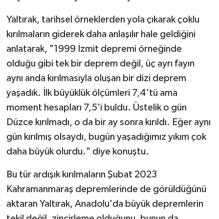
Sivas Müftülüğü
Yaltırak, tarihsel örneklerden yola çıkarak çoklu
Şanlıurfa Müftülüğü
kırılmaların giderek daha anlaşılır hale geldiğini
anlatarak, "1999 İzmit depremi örneğinde
Şırnak Müftülüğü
olduğu gibi tek bir deprem değil, üç ayrı fayın
aynı anda kırılmasıyla oluşan bir dizi deprem
Tekirdağ Müftülüğü
yaşadık. İlk büyüklük ölçümleri 7,4'tü ama
Tokat Müftülüğü
moment hesapları 7,5'i buldu. Üstelik o gün
Düzce kırılmadı, o da bir ay sonra kırıldı. Eğer aynı
Trabzon Müftülüğü
gün kırılmış olsaydı, bugün yaşadığımız yıkım çok
daha büyük olurdu." diye konuştu.
Tunceli Müftülüğü
Bu tür ardışık kırılmaların Şubat 2023
Uşak Müftülüğü
Kahramanmaraş depremlerinde de görüldüğünü
aktaran Yaltırak, Anadolu'da büyük depremlerin
Van Müftülüğü
tekil değil, zincirleme olduğunu, bunun da