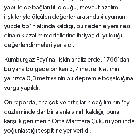
yapı ile de bağlantılı olduğu, mevcut azalım
Konya Müftülüğü
ilişkileriyle ölçülen değerler arasındaki uyumun
yüzde 65'in altında kaldığı, bu nedenle yeni nesil
Kütahya Müftülüğü
dinamik azalım modellerine ihtiyaç duyulduğu
Malatya Müftülüğü
değerlendirmeleri yer aldı.
Kumburgaz Fayı'na ilişkin analizlerde, 1766'dan
Manisa Müftülüğü
bu yana bölgede biriken 3,7 metrelik atımın
Mardin Müftülüğü
yalnızca 0,3 metresinin bu depremle boşaldığına
vurgu yapıldı.
Mersin Müftülüğü
Ön raporda, ana şok ve artçıların dağılımının fay
Muğla Müftülüğü
düzleminde dar bir alanla sınırlı kaldığı, buna
karşılık gerilmenin Orta Marmara Çukuru yönünde
Muş Müftülüğü
yoğunlaştığı tespitine yer verildi.
Nevşehir Müftülüğü