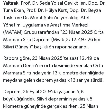
Yaltırak, Prof. Dr. Seda Yolsal Çevikbilen, Doç. Dr.
Tuna Eken, Prof. Dr. Hülya Kurt, Doç. Dr. Beyza
Bitlis Müftülüğü
Sağlık
Taşkın ve Dr. Murat Şahin'in yer aldığı Afet
Bolu Müftülüğü
Makaleler
Yönetimi Uygulama ve Araştırma Merkezi
(MATAM) Grubu tarafından "23 Nisan 2025 Orta
Burdur Müftülüğü
Ekonomi
Marmara Sırtı Depremi (Mw 6,2: 12.49 - 26 km
Silivri Güneyi)" başlıklı ön rapor hazırlandı.
Bursa Müftülüğü
Duyurular
Rapora göre, 23 Nisan 2025'te saat 12.49'da
Çanakkale Müftülüğü
Podcast
Marmara Denizi'nin orta kesiminde yer alan Orta
Marmara Sırtı'nda yerin 13 kilometre derinliğinde
Çankırı Müftülüğü
Bilim, Teknoloji
meydana gelen deprem yaklaşık 13 saniye sürdü.
Çorum Müftülüğü
Biyografiler
Deprem, 26 Eylül 2019'da yaşanan 5,8
Denizli Müftülüğü
Diyanet TV
büyüklüğündeki Silivri depreminin yaklaşık 5
kilometre güneyinde gerçekleşirken, 25 Nisan