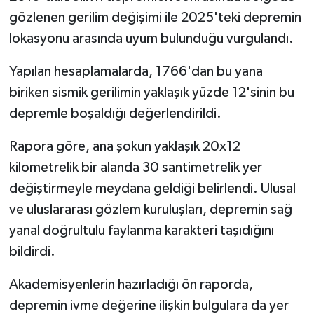
Gümüşhane Müftülüğü
gözlenen gerilim değişimi ile 2025'teki depremin
lokasyonu arasında uyum bulunduğu vurgulandı.
Hakkari Müftülüğü
Yapılan hesaplamalarda, 1766'dan bu yana
Hatay Müftülüğü
biriken sismik gerilimin yaklaşık yüzde 12'sinin bu
depremle boşaldığı değerlendirildi.
Iğdır Müftülüğü
Rapora göre, ana şokun yaklaşık 20x12
Isparta Müftülüğü
kilometrelik bir alanda 30 santimetrelik yer
değiştirmeyle meydana geldiği belirlendi. Ulusal
İstanbul Müftülüğü
ve uluslararası gözlem kuruluşları, depremin sağ
İzmir Müftülüğü
yanal doğrultulu faylanma karakteri taşıdığını
bildirdi.
Kahramanmaraş Müftülüğü
Akademisyenlerin hazırladığı ön raporda,
Karabük Müftülüğü
depremin ivme değerine ilişkin bulgulara da yer