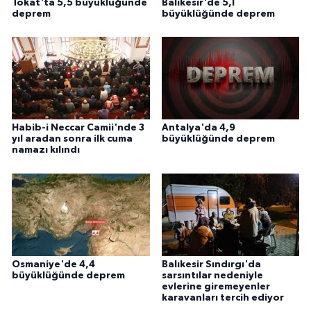
Tokat'ta 5,5 büyüklüğünde
Balıkesir'de 5,1
deprem
büyüklüğünde deprem
Habib-i Neccar Camii'nde 3
Antalya'da 4,9
yıl aradan sonra ilk cuma
büyüklüğünde deprem
namazı kılındı
Osmaniye'de 4,4
Balıkesir Sındırgı'da
büyüklüğünde deprem
sarsıntılar nedeniyle
evlerine giremeyenler
karavanları tercih ediyor