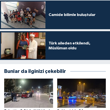
Camide bilimle buluştular
Türk aileden etkilendi,
Müslüman oldu
Bunlar da ilginizi çekebilir