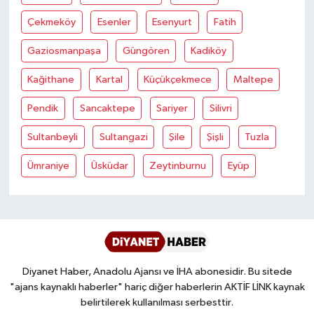
Gümüşhane Müftülüğü
Çekmeköy
Esenler
Esenyurt
Fatih
Hakkari Müftülüğü
Gaziosmanpaşa
Güngören
Kadiköy
Kağithane
Kartal
Küçükçekmece
Maltepe
Hatay Müftülüğü
Pendik
Sancaktepe
Sariyer
Silivri
Iğdır Müftülüğü
Sultanbeyli
Sultangazi
Şile
Şişli
Tuzla
Isparta Müftülüğü
Ümraniye
Üsküdar
Zeytinburnu
Eyüp
İstanbul Müftülüğü
İzmir Müftülüğü
Kahramanmaraş Müftülüğü
Diyanet Haber, Anadolu Ajansı ve İHA abonesidir. Bu sitede
"ajans kaynaklı haberler" hariç diğer haberlerin AKTİF LİNK kaynak
Karabük Müftülüğü
belirtilerek kullanılması serbesttir.