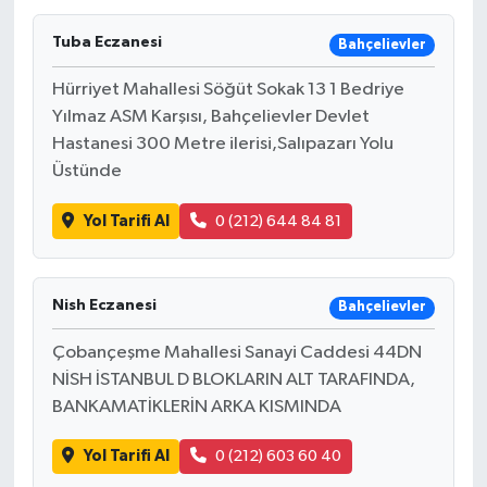
Ardahan Müftülüğü
Kudüs
Hutbeler
Tuba Eczanesi
Bahçelievler
Hürriyet Mahallesi Söğüt Sokak 13 1 Bedriye
Artvin Müftülüğü
Kurban
DİYANET AKADEMİ
Yılmaz ASM Karşısı, Bahçelievler Devlet
Hastanesi 300 Metre ilerisi,Salıpazarı Yolu
Aydın Müftülüğü
Mukabele
DİYANET GENÇLİK
Üstünde
Balıkesir Müftülüğü
Peygamberimizin Hayatı
DİYANET RADYO/TV
Yol Tarifi Al
0 (212) 644 84 81
Bartın Müftülüğü
Ramazan
DEPREM
Nish Eczanesi
Bahçelievler
Batman Müftülüğü
Sahabeler
Dünya
Çobançeşme Mahallesi Sanayi Caddesi 44DN
Bayburt Müftülüğü
Zekat
Eğitim
NİSH İSTANBUL D BLOKLARIN ALT TARAFINDA,
BANKAMATİKLERİN ARKA KISMINDA
Bilecik Müftülüğü
Kültür-Sanat
Yol Tarifi Al
0 (212) 603 60 40
Bingöl Müftülüğü
Aile