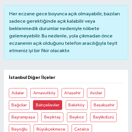
Diyarbakır Müftülüğü
İhtida Haberleri
Her eczane gece boyunca açık olmayabilir, bazıları
Düzce Müftülüğü
YAŞAM
sadece gerektiğinde açık kalabilir veya
beklenmedik durumlar nedeniyle nöbete
Edirne Müftülüğü
gelemeyebilir. Bu nedenle, yola çıkmadan önce
eczanenin açık olduğunu telefon aracılığıyla teyit
Elazığ Müftülüğü
etmeniz iyi bir fikir olacaktır.
Erzincan Müftülüğü
Erzurum Müftülüğü
İstanbul Diğer İlçeler
Eskişehir Müftülüğü
Adalar
Arnavutköy
Ataşehir
Avcilar
Bağcilar
Bahçelievler
Bakirköy
Başakşehir
Gaziantep Müftülüğü
Bayrampaşa
Beşiktaş
Beykoz
Beylikdüzü
Giresun Müftülüğü
Beyoğlu
Büyükçekmece
Çatalca