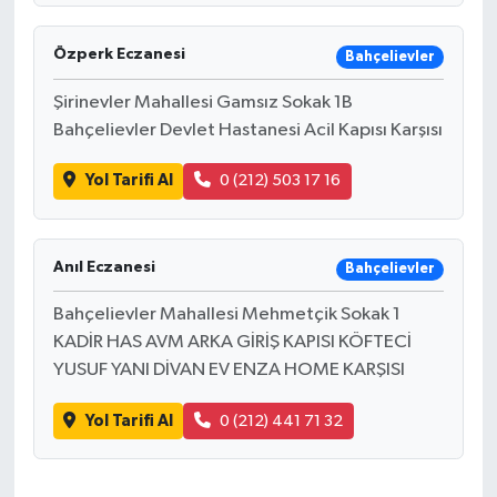
Bitlis Müftülüğü
Sağlık
Özperk Eczanesi
Bahçelievler
Şirinevler Mahallesi Gamsız Sokak 1B
Bolu Müftülüğü
Makaleler
Bahçelievler Devlet Hastanesi Acil Kapısı Karşısı
Burdur Müftülüğü
Ekonomi
Yol Tarifi Al
0 (212) 503 17 16
Bursa Müftülüğü
Duyurular
Anıl Eczanesi
Bahçelievler
Çanakkale Müftülüğü
Podcast
Bahçelievler Mahallesi Mehmetçik Sokak 1
Çankırı Müftülüğü
Bilim, Teknoloji
KADİR HAS AVM ARKA GİRİŞ KAPISI KÖFTECİ
YUSUF YANI DİVAN EV ENZA HOME KARŞISI
Çorum Müftülüğü
Biyografiler
Yol Tarifi Al
0 (212) 441 71 32
Denizli Müftülüğü
Diyanet TV