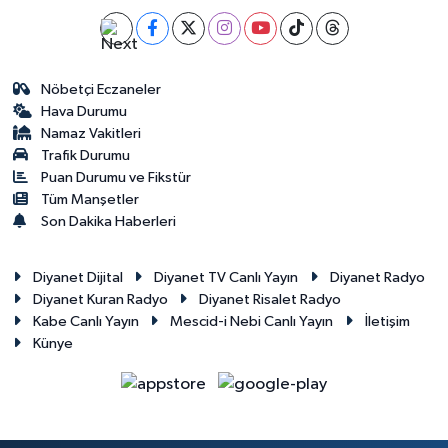
Karaman Müftülüğü
Kars Müftülüğü
Nöbetçi Eczaneler
Hava Durumu
Kastamonu Müftülüğü
Namaz Vakitleri
Trafik Durumu
Puan Durumu ve Fikstür
Kayseri Müftülüğü
Tüm Manşetler
Son Dakika Haberleri
Kilis Müftülüğü
Diyanet Dijital
Diyanet TV Canlı Yayın
Diyanet Radyo
Kırıkkale Müftülüğü
Diyanet Kuran Radyo
Diyanet Risalet Radyo
Kabe Canlı Yayın
Mescid-i Nebi Canlı Yayın
İletişim
Kırklareli Müftülüğü
Künye
Kırşehir Müftülüğü
Kocaeli Müftülüğü