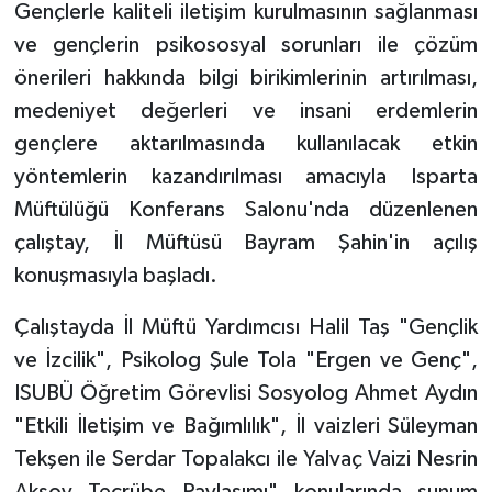
Gençlerle kaliteli iletişim kurulmasının sağlanması
ve gençlerin psikososyal sorunları ile çözüm
Bitlis Müftülüğü
Sağlık
önerileri hakkında bilgi birikimlerinin artırılması,
Bolu Müftülüğü
Makaleler
medeniyet değerleri ve insani erdemlerin
gençlere aktarılmasında kullanılacak etkin
Burdur Müftülüğü
Ekonomi
yöntemlerin kazandırılması amacıyla Isparta
Müftülüğü Konferans Salonu'nda düzenlenen
Bursa Müftülüğü
Duyurular
çalıştay, İl Müftüsü Bayram Şahin'in açılış
konuşmasıyla başladı.
Çanakkale Müftülüğü
Podcast
Çalıştayda İl Müftü Yardımcısı Halil Taş "Gençlik
Çankırı Müftülüğü
Bilim, Teknoloji
ve İzcilik", Psikolog Şule Tola "Ergen ve Genç",
Çorum Müftülüğü
Biyografiler
ISUBÜ Öğretim Görevlisi Sosyolog Ahmet Aydın
"Etkili İletişim ve Bağımlılık", İl vaizleri Süleyman
Denizli Müftülüğü
Diyanet TV
Tekşen ile Serdar Topalakcı ile Yalvaç Vaizi Nesrin
Aksoy Tecrübe Paylaşımı" konularında sunum