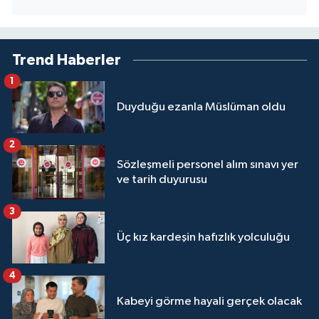
Yalova Müftülüğü
Yozgat Müftülüğü
Trend Haberler
1
Zonguldak Müftülüğü
Duyduğu ezanla Müslüman oldu
2
Sözleşmeli personel alım sınavı yer
ve tarih duyurusu
3
Üç kız kardeşin hafızlık yolculuğu
4
Kabeyi görme hayali gerçek olacak