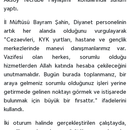
Diyarbakır Müftülüğü
İhtida Haberleri
yaptı.
Düzce Müftülüğü
YAŞAM
İl Müftüsü Bayram Şahin, Diyanet personelinin
artık her alanda olduğunu vurgulayarak
Edirne Müftülüğü
"Cezaevleri, KYK yurtları, hastane ve gençlik
Elazığ Müftülüğü
merkezlerinde manevi danışmanlarımız var.
Vazifesi olan herkes, sorumlu olduğu
Erzincan Müftülüğü
hizmetlerden Allah katında hesaba çekileceğini
unutmamalıdır. Bugün burada toplanmanız, bir
Erzurum Müftülüğü
araya gelmeniz sorumlu olduğunuz işleri yerine
Eskişehir Müftülüğü
getirmede gelinen noktayı görmek ve istişarede
bulunmak için büyük bir fırsattır." ifadelerini
Gaziantep Müftülüğü
kullandı.
Giresun Müftülüğü
İki oturum halinde gerçekleştirilen çalıştayda,