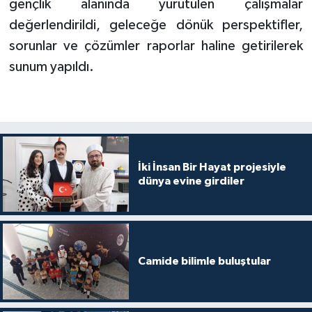
gençlik alanında yürütülen çalışmalar
Gümüşhane Müftülüğü
değerlendirildi, geleceğe dönük perspektifler,
sorunlar ve çözümler raporlar haline getirilerek
Hakkari Müftülüğü
sunum yapıldı.
Hatay Müftülüğü
Iğdır Müftülüğü
Isparta Müftülüğü
İki İnsan Bir Hayat projesiyle
dünya evine girdiler
İstanbul Müftülüğü
İzmir Müftülüğü
Kahramanmaraş Müftülüğü
Camide bilimle buluştular
Karabük Müftülüğü