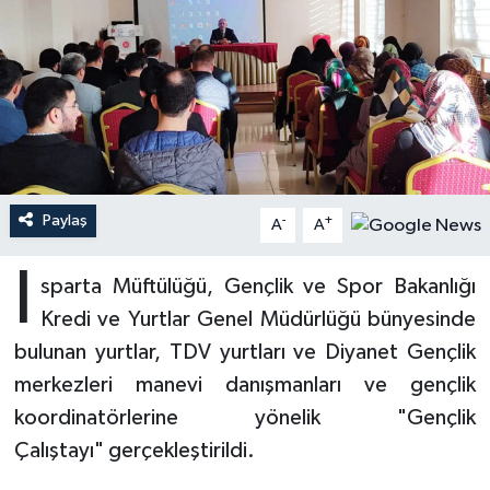
Ardahan Müftülüğü
Kudüs
Hutbeler
Artvin Müftülüğü
Kurban
DİYANET AKADEMİ
Aydın Müftülüğü
Mukabele
DİYANET GENÇLİK
Balıkesir Müftülüğü
Peygamberimizin Hayatı
DİYANET RADYO/TV
Paylaş
-
+
A
A
Bartın Müftülüğü
Ramazan
DEPREM
I
sparta Müftülüğü, Gençlik ve Spor Bakanlığı
Kredi ve Yurtlar Genel Müdürlüğü bünyesinde
Batman Müftülüğü
Sahabeler
Dünya
bulunan yurtlar, TDV yurtları ve Diyanet Gençlik
Bayburt Müftülüğü
Zekat
Eğitim
merkezleri manevi danışmanları ve gençlik
koordinatörlerine yönelik "Gençlik
Bilecik Müftülüğü
Kültür-Sanat
Çalıştayı" gerçekleştirildi.
Bingöl Müftülüğü
Aile