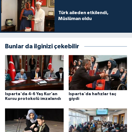
Karaman Müftülüğü
Türk aileden etkilendi,
Müslüman oldu
Kars Müftülüğü
Kastamonu Müftülüğü
Bunlar da ilginizi çekebilir
Kayseri Müftülüğü
Kilis Müftülüğü
Kırıkkale Müftülüğü
Isparta'da 4-6 Yaş Kur’an
Isparta'da hafızlar taç
Kırklareli Müftülüğü
Kursu protokolü imzalandı
giydi
Kırşehir Müftülüğü
Kocaeli Müftülüğü