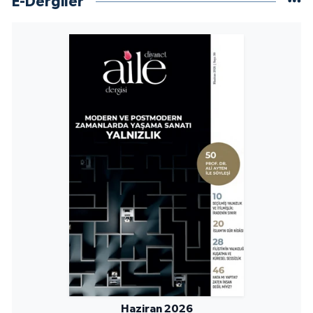
E-Dergiler
Sivas Müftülüğü
Şanlıurfa Müftülüğü
Şırnak Müftülüğü
Tekirdağ Müftülüğü
Tokat Müftülüğü
Trabzon Müftülüğü
Tunceli Müftülüğü
Uşak Müftülüğü
Van Müftülüğü
Haziran 2026