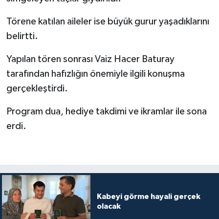
Törene katılan aileler ise büyük gurur yaşadıklarını
Bitlis Müftülüğü
Sağlık
belirtti.
Bolu Müftülüğü
Makaleler
Yapılan tören sonrası Vaiz Hacer Baturay
Burdur Müftülüğü
Ekonomi
tarafından hafızlığın önemiyle ilgili konuşma
gerçekleştirdi.
Bursa Müftülüğü
Duyurular
Program dua, hediye takdimi ve ikramlar ile sona
Çanakkale Müftülüğü
Podcast
erdi.
Çankırı Müftülüğü
Bilim, Teknoloji
Çorum Müftülüğü
Biyografiler
Kabeyi görme hayali gerçek
Denizli Müftülüğü
Diyanet TV
olacak