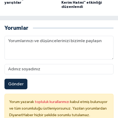
yarıştılar
Kerim Hatmi" etkinliği
düzenlendi
Karaman Müftülüğü
Kars Müftülüğü
Yorumlar
Kastamonu Müftülüğü
Kayseri Müftülüğü
Kilis Müftülüğü
Kırıkkale Müftülüğü
Gönder
Kırklareli Müftülüğü
Kırşehir Müftülüğü
Yorum yazarak
topluluk kurallarımızı
kabul etmiş bulunuyor
ve tüm sorumluluğu üstleniyorsunuz. Yazılan yorumlardan
Kocaeli Müftülüğü
DiyanetHaber hiçbir şekilde sorumlu tutulamaz.