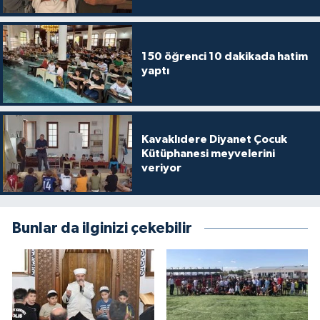
Diyarbakır Müftülüğü
İhtida Haberleri
Düzce Müftülüğü
YAŞAM
150 öğrenci 10 dakikada hatim
yaptı
Edirne Müftülüğü
Elazığ Müftülüğü
Kavaklıdere Diyanet Çocuk
Erzincan Müftülüğü
Kütüphanesi meyvelerini
veriyor
Erzurum Müftülüğü
Eskişehir Müftülüğü
Bunlar da ilginizi çekebilir
Gaziantep Müftülüğü
Giresun Müftülüğü