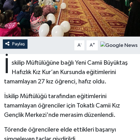
Ardahan Müftülüğü
Kudüs
Hutbeler
Artvin Müftülüğü
Kurban
DİYANET AKADEMİ
Aydın Müftülüğü
Mukabele
DİYANET GENÇLİK
Paylaş
-
+
A
A
İ
Balıkesir Müftülüğü
Peygamberimizin Hayatı
DİYANET RADYO/TV
skilip Müftülüğüne bağlı Yeni Camii Büyüktaş
Hafızlık Kız Kur’an Kursunda eğitimlerini
Bartın Müftülüğü
Ramazan
DEPREM
tamamlayan 27 kız öğrenci, hafız oldu.
Batman Müftülüğü
Sahabeler
Dünya
İskilip Müftülüğü tarafından eğitimlerini
tamamlayan öğrenciler için Tokatlı Camii Kız
Bayburt Müftülüğü
Zekat
Eğitim
Gençlik Merkezi'nde merasim düzenlendi.
Bilecik Müftülüğü
Kültür-Sanat
Törende öğrencilere elde ettikleri başarıyı
simgeleyen taçlar giydirildi.
Bingöl Müftülüğü
Aile