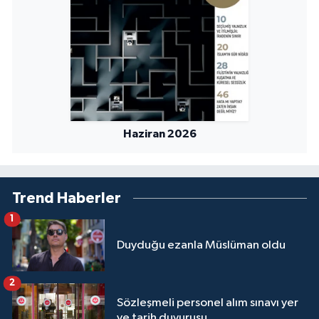
Niğde Müftülüğü
Ordu Müftülüğü
Osmaniye Müftülüğü
Haziran 2026
Rize Müftülüğü
Sakarya Müftülüğü
Trend Haberler
Samsun Müftülüğü
1
Duyduğu ezanla Müslüman oldu
Siirt Müftülüğü
2
Sinop Müftülüğü
Sözleşmeli personel alım sınavı yer
ve tarih duyurusu