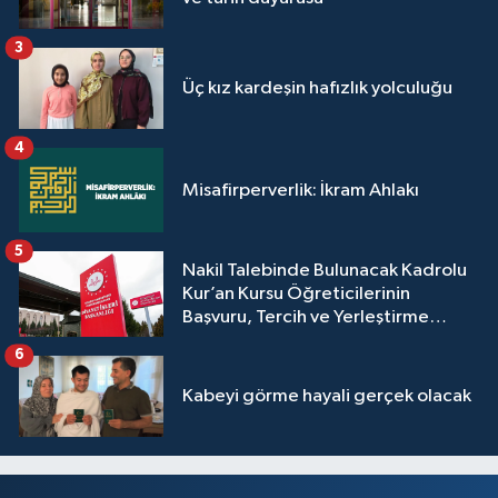
Sivas Müftülüğü
3
Şanlıurfa Müftülüğü
Üç kız kardeşin hafızlık yolculuğu
Şırnak Müftülüğü
4
Tekirdağ Müftülüğü
Misafirperverlik: İkram Ahlakı
Tokat Müftülüğü
5
Nakil Talebinde Bulunacak Kadrolu
Kur’an Kursu Öğreticilerinin
Trabzon Müftülüğü
Başvuru, Tercih ve Yerleştirme
İşlemleri duyurusu
Tunceli Müftülüğü
6
Kabeyi görme hayali gerçek olacak
Uşak Müftülüğü
Van Müftülüğü