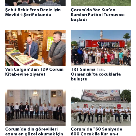
Gümüşhane Müftülüğü
Şehit Bekir Eren Deniz İçin
Çorum’da Yaz Kur’an
Mevlid-i Şerif okundu
Kursları Futbol Turnuvası
başladı
Hakkari Müftülüğü
Hatay Müftülüğü
Iğdır Müftülüğü
Isparta Müftülüğü
Vali Çalgan’dan TDV Çorum
TRT Sinema Tırı,
Kitabevine ziyaret
Osmancık'ta çocuklarla
buluştu
İstanbul Müftülüğü
İzmir Müftülüğü
Kahramanmaraş Müftülüğü
Karabük Müftülüğü
Çorum’da din görevlileri
Çorum'da "60 Saniyede
ezanı en güzel okumak için
600 Çocuk ile Kur'an-ı