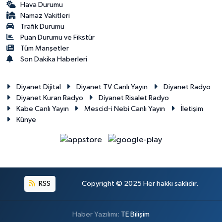
Hava Durumu
Namaz Vakitleri
Trafik Durumu
Puan Durumu ve Fikstür
Tüm Manşetler
Son Dakika Haberleri
Diyanet Dijital
Diyanet TV Canlı Yayın
Diyanet Radyo
Diyanet Kuran Radyo
Diyanet Risalet Radyo
Kabe Canlı Yayın
Mescid-i Nebi Canlı Yayın
İletişim
Künye
RSS
Copyright © 2025 Her hakkı saklıdır.
Haber Yazılımı:
TE Bilişim