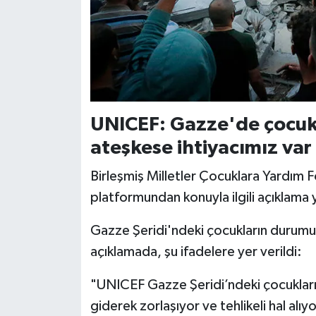
Konya Müftülüğü
Kütahya Müftülüğü
Malatya Müftülüğü
UNICEF: Gazze'de çocukla
Manisa Müftülüğü
ateşkese ihtiyacımız var
Mardin Müftülüğü
Birleşmiş Milletler Çocuklara Yardım
platformundan konuyla ilgili açıklama 
Mersin Müftülüğü
Gazze Şeridi'ndeki çocukların durumunu
Muğla Müftülüğü
açıklamada, şu ifadelere yer verildi:
Muş Müftülüğü
"UNICEF Gazze Şeridi’ndeki çocukların 
giderek zorlaşıyor ve tehlikeli hal alıy
Nevşehir Müftülüğü