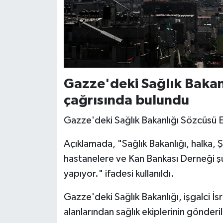
Gümüşhane Müftülüğü
Hakkari Müftülüğü
Hatay Müftülüğü
Gazze'deki Sağlık Bakanl
Iğdır Müftülüğü
çağrısında bulundu
Isparta Müftülüğü
Gazze'deki Sağlık Bakanlığı Sözcüsü Eş
İstanbul Müftülüğü
Açıklamada, "Sağlık Bakanlığı, halka,
hastanelere ve Kan Bankası Derneği şu
İzmir Müftülüğü
yapıyor." ifadesi kullanıldı.
Kahramanmaraş Müftülüğü
Gazze'deki Sağlık Bakanlığı, işgalci İsr
alanlarından sağlık ekiplerinin gönderi
Karabük Müftülüğü