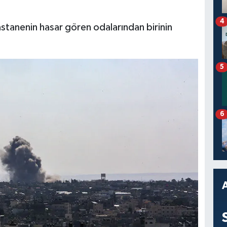
4
stanenin hasar gören odalarından birinin
5
6