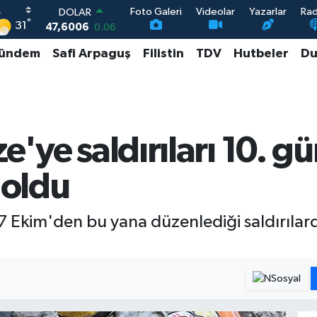
Foto Galeri
Videolar
Yazarlar
Ra
DOLAR
°
31
47,6006
0.06
EURO
ündem
Safi Arpaguş
Filistin
TDV
Hutbeler
Du
55,0250
0.02
STERLİN
64,2398
0.2
GRAM ALTIN
6513.94
0.32
BİST100
ze'ye saldırıları 10. 
13.768
48
 oldu
e 7 Ekim'den bu yana düzenlediği saldırılar