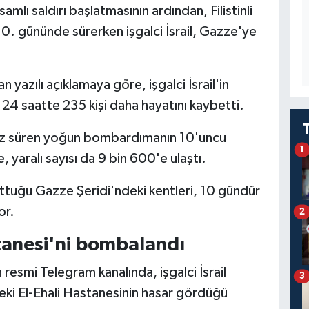
amlı saldırı başlatmasının ardından, Filistinli
r 10. gününde sürerken işgalci İsrail, Gazze'ye
 yazılı açıklamaya göre, işgalci İsrail'in
24 saatte 235 kişi daha hayatını kaybetti.
sız süren yoğun bombardımanın 10'uncu
1
yaralı sayısı da 9 bin 600'e ulaştı.
tuttuğu Gazze Şeridi'ndeki kentleri, 10 gündür
or.
2
tanesi'ni bombalandı
esmi Telegram kanalında, işgalci İsrail
3
i El-Ehali Hastanesinin hasar gördüğü