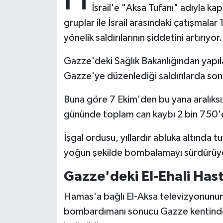
İsrail'e "Aksa Tufanı" adıyla kaps
gruplar ile İsrail arasındaki çatışmala
Bitlis Müftülüğü
Sağlık
yönelik saldırılarının şiddetini artırıyor.
Bolu Müftülüğü
Makaleler
Gazze'deki Sağlık Bakanlığından yapılan
Burdur Müftülüğü
Ekonomi
Gazze'ye düzenlediği saldırılarda son 
Buna göre 7 Ekim'den bu yana aralık
Bursa Müftülüğü
Duyurular
gününde toplam can kaybı 2 bin 750'e, 
Çanakkale Müftülüğü
Podcast
İşgal ordusu, yıllardır abluka altında 
Çankırı Müftülüğü
Bilim, Teknoloji
yoğun şekilde bombalamayı sürdürüy
Gazze'deki El-Ehali Has
Çorum Müftülüğü
Biyografiler
Hamas'a bağlı El-Aksa televizyonunun r
Denizli Müftülüğü
Diyanet TV
bombardımanı sonucu Gazze kentindek