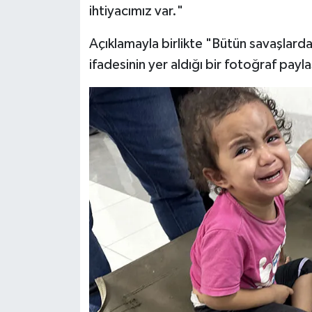
ihtiyacımız var."
Niğde Müftülüğü
Açıklamayla birlikte "Bütün savaşlarda 
ifadesinin yer aldığı bir fotoğraf paylaş
Ordu Müftülüğü
Osmaniye Müftülüğü
Rize Müftülüğü
Sakarya Müftülüğü
Samsun Müftülüğü
Siirt Müftülüğü
Sinop Müftülüğü