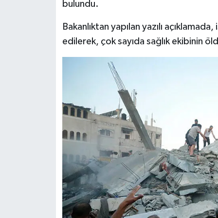
bulundu.
Karaman Müftülüğü
Bakanlıktan yapılan yazılı açıklamada, i
Kars Müftülüğü
edilerek, çok sayıda sağlık ekibinin öld
Kastamonu Müftülüğü
Kayseri Müftülüğü
Kilis Müftülüğü
Kırıkkale Müftülüğü
Kırklareli Müftülüğü
Kırşehir Müftülüğü
Kocaeli Müftülüğü