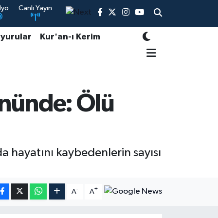
dyo
Canlı Yayın
yurular
Kur'an-ı Kerim
gününde: Ölü
da hayatını kaybedenlerin sayısı
-
+
A
A