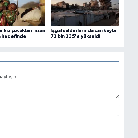
e kız çocukları insan
İşgal saldırılarında can kaybı
in hedefinde
73 bin 335'e yükseldi