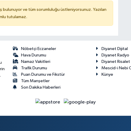
ş bulunuyor ve tüm sorumluluğu üstleniyorsunuz. Yazılan
mlu tutulamaz.
Nöbetçi Eczaneler
Diyanet Dijital
Hava Durumu
Diyanet Radyo
Namaz Vakitleri
Diyanet Risale
u
Trafik Durumu
Mescid-i Nebi C
rin
Puan Durumu ve Fikstür
Künye
.
Tüm Manşetler
Son Dakika Haberleri