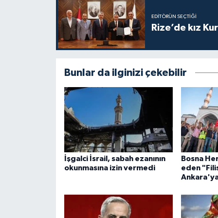
Gümüşhane Müftülüğü
EDITÖRÜN SEÇTIĞI
Rize’de kız Ku
Hakkari Müftülüğü
Hatay Müftülüğü
Bunlar da ilginizi çekebilir
Iğdır Müftülüğü
Isparta Müftülüğü
İstanbul Müftülüğü
İzmir Müftülüğü
İşgalci İsrail, sabah ezanının
Bosna Her
okunmasına izin vermedi
eden "Fil
Ankara'ya
Kahramanmaraş Müftülüğü
Karabük Müftülüğü