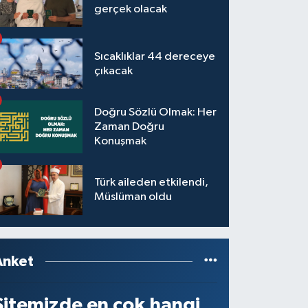
gerçek olacak
Sıcaklıklar 44 dereceye
çıkacak
Doğru Sözlü Olmak: Her
Zaman Doğru
Konuşmak
Türk aileden etkilendi,
Müslüman oldu
Anket
Sitemizde en çok hangi