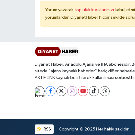
Yorum yazarak
topluluk kurallarımızı
kabul etmi
Konya Müftülüğü
yorumlardan DiyanetHaber hiçbir şekilde soru
Kütahya Müftülüğü
Malatya Müftülüğü
Manisa Müftülüğü
Diyanet Haber, Anadolu Ajansı ve İHA abonesidir. B
sitede "ajans kaynaklı haberler" hariç diğer haberle
Mardin Müftülüğü
AKTİF LİNK kaynak belirtilerek kullanılması serbesttir
Mersin Müftülüğü
Muğla Müftülüğü
Muş Müftülüğü
RSS
Copyright © 2025 Her hakkı saklıdır.
Nevşehir Müftülüğü