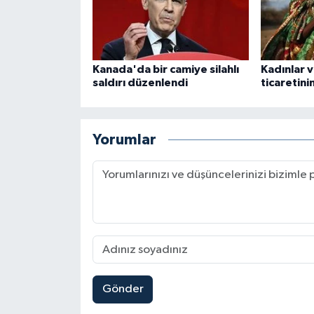
Karaman Müftülüğü
Kars Müftülüğü
Kanada'da bir camiye silahlı
Kadınlar v
saldırı düzenlendi
ticaretin
Kastamonu Müftülüğü
Kayseri Müftülüğü
Yorumlar
Kilis Müftülüğü
Kırıkkale Müftülüğü
Kırklareli Müftülüğü
Kırşehir Müftülüğü
Gönder
Kocaeli Müftülüğü