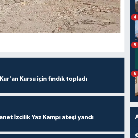
4
5
6
 Kur'an Kursu için fındık topladı
anet İzcilik Yaz Kampı ateşi yandı