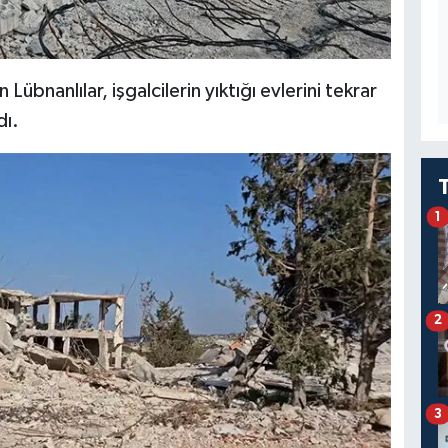
bnanlılar, işgalcilerin yıktığı evlerini tekrar
dı.
1
2
3