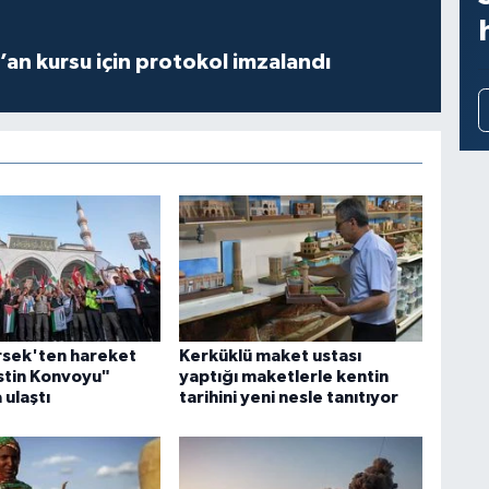
r’an kursu için protokol imzalandı
sek'ten hareket
Kerküklü maket ustası
istin Konvoyu"
yaptığı maketlerle kentin
 ulaştı
tarihini yeni nesle tanıtıyor