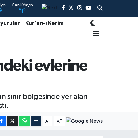
dyo
Canlı Yayın
yurular
Kur'an-ı Kerim
ndeki evlerine
n sınır bölgesinde yer alan
tı.
-
+
A
A