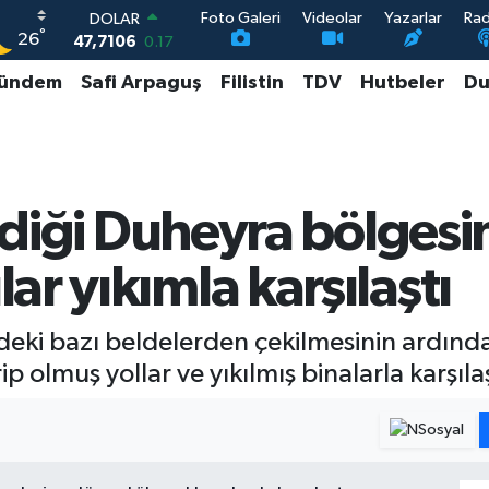
Foto Galeri
Videolar
Yazarlar
Ra
DOLAR
°
26
47,7106
0.17
EURO
ündem
Safi Arpaguş
Filistin
TDV
Hutbeler
Du
55,1652
0.27
STERLİN
64,4046
0.35
GRAM ALTIN
6648.99
2.59
BİST100
ildiği Duheyra bölgesi
13.773
-19
r yıkımla karşılaştı
deki bazı beldelerden çekilmesinin ardında
 olmuş yollar ve yıkılmış binalarla karşılaş