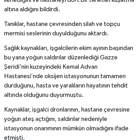
altına aldığını bildirdi.
Bitlis Müftülüğü
Sağlık
Tanıklar, hastane çevresinden silah ve topçu
Bolu Müftülüğü
Makaleler
mermisi seslerinin duyulduğunu aktardı.
Burdur Müftülüğü
Ekonomi
Sağlık kaynakları, işgalcilerin ekim ayının başından
bu yana yoğun saldırılar düzenlediği Gazze
Bursa Müftülüğü
Duyurular
Şeridi'nin kuzeyindeki Kemal Advan
Hastanesi'nde oksijen istasyonunun tamamen
Çanakkale Müftülüğü
Podcast
durduğunu, hasta ve yaralıların hayatının tehdit
Çankırı Müftülüğü
Bilim, Teknoloji
altında olduğunu duyurmuştu.
Kaynaklar, işgalci dronlarının, hastane çevresine
Çorum Müftülüğü
Biyografiler
yoğun ateş açtığını, saldırılar nedeniyle
Denizli Müftülüğü
Diyanet TV
istasyonun onarımının mümkün olmadığını ifade
etmişti.