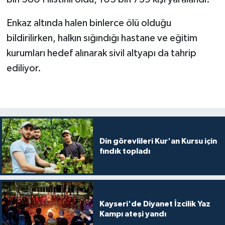
Karaman Müftülüğü
Enkaz altında halen binlerce ölü olduğu
bildirilirken, halkın sığındığı hastane ve eğitim
Kars Müftülüğü
kurumları hedef alınarak sivil altyapı da tahrip
Kastamonu Müftülüğü
ediliyor.
Kayseri Müftülüğü
Kilis Müftülüğü
Din görevlileri Kur'an Kursu için
Kırıkkale Müftülüğü
fındık topladı
Kırklareli Müftülüğü
Kırşehir Müftülüğü
Kayseri'de Diyanet İzcilik Yaz
Kampı ateşi yandı
Kocaeli Müftülüğü