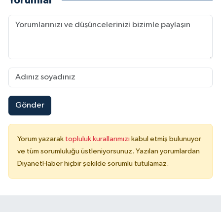
Yorumlar
Sivas Müftülüğü
Şanlıurfa Müftülüğü
Şırnak Müftülüğü
Tekirdağ Müftülüğü
Gönder
Tokat Müftülüğü
Trabzon Müftülüğü
Yorum yazarak
topluluk kurallarımızı
kabul etmiş bulunuyor
ve tüm sorumluluğu üstleniyorsunuz. Yazılan yorumlardan
Tunceli Müftülüğü
DiyanetHaber hiçbir şekilde sorumlu tutulamaz.
Uşak Müftülüğü
Van Müftülüğü