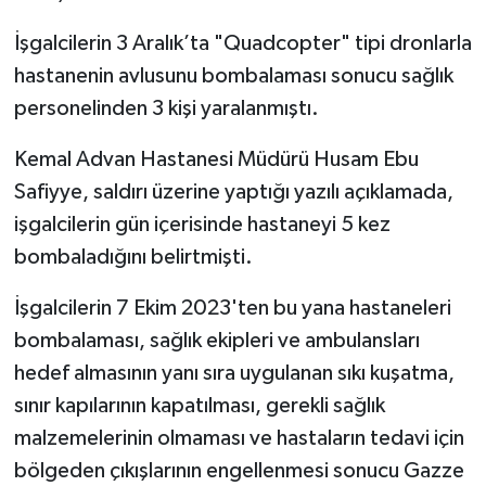
Diyarbakır Müftülüğü
İhtida Haberleri
İşgalcilerin 3 Aralık’ta "Quadcopter" tipi dronlarla
Düzce Müftülüğü
YAŞAM
hastanenin avlusunu bombalaması sonucu sağlık
personelinden 3 kişi yaralanmıştı.
Edirne Müftülüğü
Kemal Advan Hastanesi Müdürü Husam Ebu
Elazığ Müftülüğü
Safiyye, saldırı üzerine yaptığı yazılı açıklamada,
işgalcilerin gün içerisinde hastaneyi 5 kez
Erzincan Müftülüğü
bombaladığını belirtmişti.
Erzurum Müftülüğü
İşgalcilerin 7 Ekim 2023'ten bu yana hastaneleri
bombalaması, sağlık ekipleri ve ambulansları
Eskişehir Müftülüğü
hedef almasının yanı sıra uygulanan sıkı kuşatma,
Gaziantep Müftülüğü
sınır kapılarının kapatılması, gerekli sağlık
malzemelerinin olmaması ve hastaların tedavi için
Giresun Müftülüğü
bölgeden çıkışlarının engellenmesi sonucu Gazze