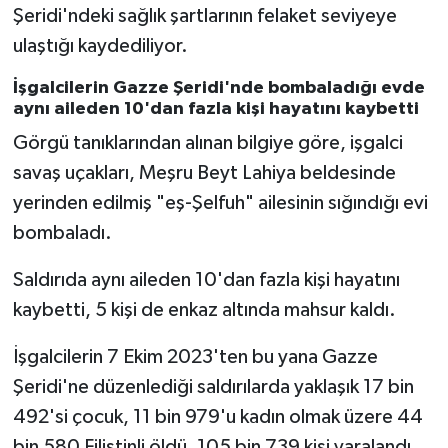
Şeridi'ndeki sağlık şartlarının felaket seviyeye
Gümüşhane Müftülüğü
ulaştığı kaydediliyor.
Hakkari Müftülüğü
İşgalcilerin Gazze Şeridi'nde bombaladığı evde
aynı aileden 10'dan fazla kişi hayatını kaybetti
Hatay Müftülüğü
Görgü tanıklarından alınan bilgiye göre, işgalci
Iğdır Müftülüğü
savaş uçakları, Meşru Beyt Lahiya beldesinde
yerinden edilmiş "eş-Şelfuh" ailesinin sığındığı evi
Isparta Müftülüğü
bombaladı.
İstanbul Müftülüğü
Saldırıda aynı aileden 10'dan fazla kişi hayatını
kaybetti, 5 kişi de enkaz altında mahsur kaldı.
İzmir Müftülüğü
İşgalcilerin 7 Ekim 2023'ten bu yana Gazze
Kahramanmaraş Müftülüğü
Şeridi'ne düzenlediği saldırılarda yaklaşık 17 bin
492'si çocuk, 11 bin 979'u kadın olmak üzere 44
Karabük Müftülüğü
bin 580 Filistinli öldü, 105 bin 739 kişi yaralandı.