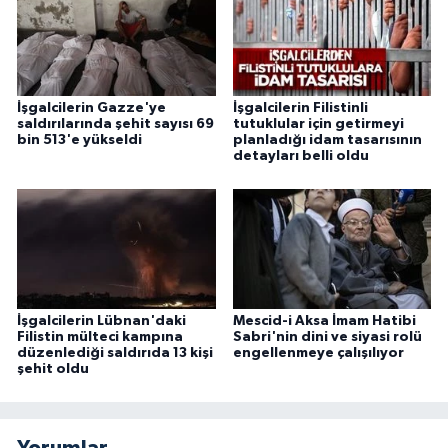
Niğde Müftülüğü
Ordu Müftülüğü
İşgalcilerin Gazze'ye
İşgalcilerin Filistinli
saldırılarında şehit sayısı 69
tutuklular için getirmeyi
bin 513'e yükseldi
planladığı idam tasarısının
Osmaniye Müftülüğü
detayları belli oldu
Rize Müftülüğü
Sakarya Müftülüğü
Samsun Müftülüğü
İşgalcilerin Lübnan'daki
Mescid-i Aksa İmam Hatibi
Filistin mülteci kampına
Sabri'nin dini ve siyasi rolü
düzenlediği saldırıda 13 kişi
engellenmeye çalışılıyor
Siirt Müftülüğü
şehit oldu
Sinop Müftülüğü