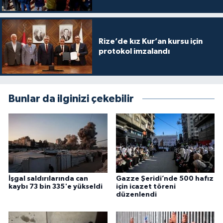
Konya Müftülüğü
Rize’de kız Kur’an kursu için
Kütahya Müftülüğü
protokol imzalandı
Malatya Müftülüğü
Manisa Müftülüğü
Bunlar da ilginizi çekebilir
Mardin Müftülüğü
Mersin Müftülüğü
Muğla Müftülüğü
İşgal saldırılarında can
Gazze Şeridi’nde 500 hafız
kaybı 73 bin 335'e yükseldi
için icazet töreni
düzenlendi
Muş Müftülüğü
Nevşehir Müftülüğü