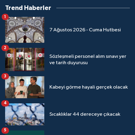
Sivas Müftülüğü
Trend Haberler
1
Şanlıurfa Müftülüğü
7 Ağustos 2026 - Cuma Hutbesi
Şırnak Müftülüğü
2
Tekirdağ Müftülüğü
Sözleşmeli personel alım sınavı yer
ve tarih duyurusu
Tokat Müftülüğü
3
Trabzon Müftülüğü
Kabeyi görme hayali gerçek olacak
Tunceli Müftülüğü
4
Uşak Müftülüğü
Sıcaklıklar 44 dereceye çıkacak
Van Müftülüğü
5