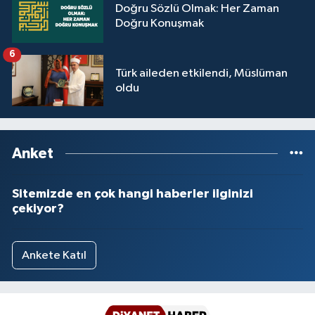
Doğru Sözlü Olmak: Her Zaman
Yalova Müftülüğü
Doğru Konuşmak
Yozgat Müftülüğü
6
Türk aileden etkilendi, Müslüman
Zonguldak Müftülüğü
oldu
Anket
Sitemizde en çok hangi haberler ilginizi
çekiyor?
Ankete Katıl