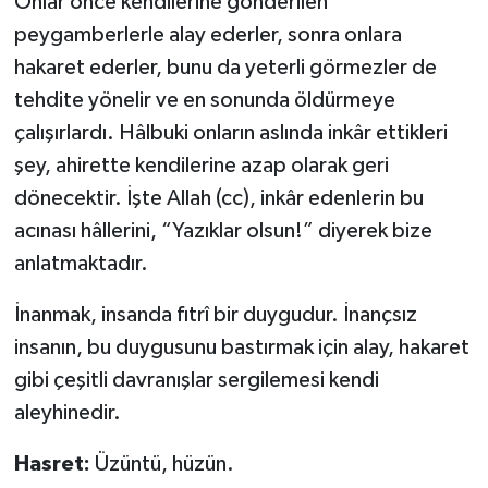
Onlar önce kendilerine gönderilen
peygamberlerle alay ederler, sonra onlara
Bitlis Müftülüğü
Sağlık
hakaret ederler, bunu da yeterli görmezler de
tehdite yönelir ve en sonunda öldürmeye
Bolu Müftülüğü
Makaleler
çalışırlardı. Hâlbuki onların aslında inkâr ettikleri
Burdur Müftülüğü
Ekonomi
şey, ahirette kendilerine azap olarak geri
dönecektir. İşte Allah (cc), inkâr edenlerin bu
Bursa Müftülüğü
Duyurular
acınası hâllerini, “Yazıklar olsun!” diyerek bize
anlatmaktadır.
Çanakkale Müftülüğü
Podcast
İnanmak, insanda fıtrî bir duygudur. İnançsız
Çankırı Müftülüğü
Bilim, Teknoloji
insanın, bu duygusunu bastırmak için alay, hakaret
gibi çeşitli davranışlar sergilemesi kendi
Çorum Müftülüğü
Biyografiler
aleyhinedir.
Denizli Müftülüğü
Diyanet TV
Hasret:
Üzüntü, hüzün.