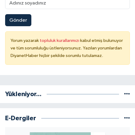
Konya Müftülüğü
Gönder
Kütahya Müftülüğü
Yorum yazarak
topluluk kurallarımızı
kabul etmiş bulunuyor
Malatya Müftülüğü
ve tüm sorumluluğu üstleniyorsunuz. Yazılan yorumlardan
DiyanetHaber hiçbir şekilde sorumlu tutulamaz.
Manisa Müftülüğü
Mardin Müftülüğü
Mersin Müftülüğü
Yükleniyor...
Muğla Müftülüğü
E-Dergiler
Muş Müftülüğü
Nevşehir Müftülüğü