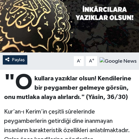
Ardahan Müftülüğü
Kudüs
Hutbeler
Artvin Müftülüğü
Kurban
DİYANET AKADEMİ
Aydın Müftülüğü
Mukabele
DİYANET GENÇLİK
Balıkesir Müftülüğü
Peygamberimizin Hayatı
DİYANET RADYO/TV
Paylaş
-
+
A
A
"O
Bartın Müftülüğü
Ramazan
DEPREM
kullara yazıklar olsun! Kendilerine
bir peygamber gelmeye görsün,
Batman Müftülüğü
Sahabeler
Dünya
onu mutlaka alaya alırlardı." (Yâsîn, 36/30)
Bayburt Müftülüğü
Zekat
Eğitim
Kur’an-ı Kerim’in çeşitli sûrelerinde
peygamberlerin getirdiği dine inanmayan
Bilecik Müftülüğü
Kültür-Sanat
insanların karakteristik özellikleri anlatılmaktadır.
Bingöl Müftülüğü
Aile