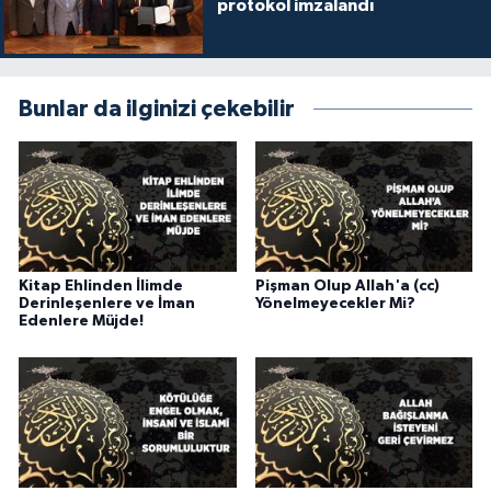
protokol imzalandı
Gümüşhane Müftülüğü
Hakkari Müftülüğü
Bunlar da ilginizi çekebilir
Hatay Müftülüğü
Iğdır Müftülüğü
Isparta Müftülüğü
Kitap Ehlinden İlimde
Pişman Olup Allah'a (cc)
İstanbul Müftülüğü
Derinleşenlere ve İman
Yönelmeyecekler Mi?
Edenlere Müjde!
İzmir Müftülüğü
Kahramanmaraş Müftülüğü
Karabük Müftülüğü