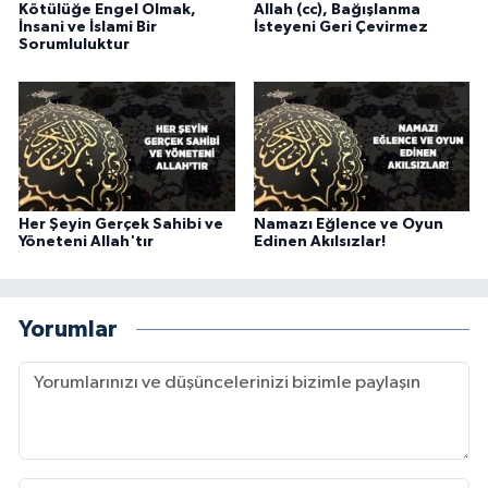
Kötülüğe Engel Olmak,
Allah (cc), Bağışlanma
İnsani ve İslami Bir
İsteyeni Geri Çevirmez
Karaman Müftülüğü
Sorumluluktur
Kars Müftülüğü
Kastamonu Müftülüğü
Kayseri Müftülüğü
Her Şeyin Gerçek Sahibi ve
Namazı Eğlence ve Oyun
Yöneteni Allah'tır
Edinen Akılsızlar!
Kilis Müftülüğü
Kırıkkale Müftülüğü
Yorumlar
Kırklareli Müftülüğü
Kırşehir Müftülüğü
Kocaeli Müftülüğü