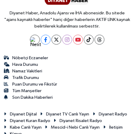
Diyanet Haber, Anadolu Ajansı ve İHA abonesidir. Bu sitede
"ajans kaynaklı haberler" hariç diğer haberlerin AKTİF LİNK kaynak
belirtilerek kullanılması serbesttir.
Nöbetçi Eczaneler
Hava Durumu
Namaz Vakitleri
Trafik Durumu
Puan Durumu ve Fikstür
Tüm Manşetler
Son Dakika Haberleri
Diyanet Dijital
Diyanet TV Canlı Yayın
Diyanet Radyo
Diyanet Kuran Radyo
Diyanet Risalet Radyo
Kabe Canlı Yayın
Mescid-i Nebi Canlı Yayın
İletişim
Künye