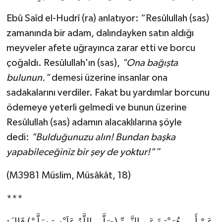
Ebû Saîd el-Hudrî (ra) anlatıyor: “Resûlullah (sas)
Bitlis Müftülüğü
Sağlık
zamanında bir adam, dalındayken satın aldığı
meyveler afete uğrayınca zarar etti ve borcu
Bolu Müftülüğü
Makaleler
çoğaldı. Resûlullah'ın (sas),
"Ona bağışta
Burdur Müftülüğü
Ekonomi
bulunun."
demesi üzerine insanlar ona
sadakalarını verdiler. Fakat bu yardımlar borcunu
Bursa Müftülüğü
Duyurular
ödemeye yeterli gelmedi ve bunun üzerine
Resûlullah (sas) adamın alacaklılarına şöyle
Çanakkale Müftülüğü
Podcast
dedi:
"Bulduğunuzu alın! Bundan başka
Çankırı Müftülüğü
Bilim, Teknoloji
yapabileceğiniz bir şey de yoktur!"
”
(M3981 Müslim, Müsâkât, 18)
Çorum Müftülüğü
Biyografiler
***
Denizli Müftülüğü
Diyanet TV
عَنْ أَبِى هُرَيْرَةَ عَنِ النَّبِيِّ (صَلَّى اللَّهُ عَلَيْهِ وَ سَلَّمْ) قَالَ: