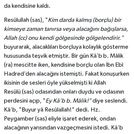
da kendisine kaldı.
Resûlullah (sas), "
Kim darda kalmış (borçlu) bir
kimseye zaman tanırsa veya alacağını bağışlarsa,
Allah (cc) onu kendi gölgesinde gölgelendirir."
buyurarak, alacaklıları borçluya kolaylık gösterme
hususunda teşvik etmiştir. Bir gün Kâ’b b. Mâlik
(ra) mescitte iken, kendisine borçlu olan İbn Ebî
Hadred’den alacağını istemişti. Fakat konuşurken
ikisinin de sesleri öyle yükselmişti ki Allah
Resûlü (sas) odasından onları duydu ve odasının
perdesini açıp, "
Ey Kâ’b b. Mâlik!"
diye seslendi.
Kâ’b, "Buyur yâ Resûlallah!" dedi. Hz.
Peygamber (sas) eliyle işaret ederek, ondan
alacağının yarısından vazgeçmesini istedi. Kâ’b