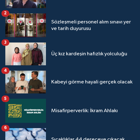
2
Sözleşmeli personel alım sınavı yer
ve tarih duyurusu
3
Üç kız kardeşin hafızlık yolculuğu
4
Kabeyi görme hayali gerçek olacak
5
Misafirperverlik: İkram Ahlakı
6
Sıcaklıklar 44 dereceye çıkacak