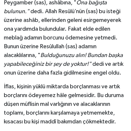
Peygamber (sas), ashâbına, "
Ona bağışta
bulunun."
dedi. Allah Resûlü’nün (sas) bu isteği
Konya Müftülüğü
üzerine ashâb, ellerinden geleni esirgemeyerek
Kütahya Müftülüğü
ona yardımda bulundular. Fakat elde edilen
meblağ adamın borcunu ödemesine yetmedi.
Malatya Müftülüğü
Bunun üzerine Resûlullah (sas) adamın
alacaklılarına, "
Bulduğunuzu alın! Bundan başka
Manisa Müftülüğü
yapabileceğiniz bir şey de yoktur!"
dedi ve artık
Mardin Müftülüğü
onun üzerine daha fazla gidilmesine engel oldu.
İflas, kişinin yüklü miktarda borçlanması ve artık
Mersin Müftülüğü
borçlarını ödeyemez hâle gelmesidir. Bu duruma
Muğla Müftülüğü
düşen müflisin mal varlığının ve alacaklarının
toplamı, borçlarını karşılamaya yetmemekte,
Muş Müftülüğü
kısacası bu kişi maddî bakımdan çökmektedir.
Nevşehir Müftülüğü