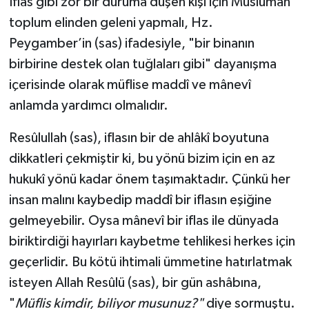
İflas gibi zor bir duruma düşen kişi için Müslüman
toplum elinden geleni yapmalı, Hz.
Peygamber’in (sas) ifadesiyle, "bir binanın
birbirine destek olan tuğlaları gibi" dayanışma
içerisinde olarak müflise maddî ve mânevî
anlamda yardımcı olmalıdır.
Resûlullah (sas), iflasın bir de ahlâkî boyutuna
dikkatleri çekmiştir ki, bu yönü bizim için en az
hukukî yönü kadar önem taşımaktadır. Çünkü her
insan malını kaybedip maddî bir iflasın eşiğine
gelmeyebilir. Oysa mânevî bir iflas ile dünyada
biriktirdiği hayırları kaybetme tehlikesi herkes için
geçerlidir. Bu kötü ihtimali ümmetine hatırlatmak
isteyen Allah Resûlü (sas), bir gün ashâbına,
"
Müflis kimdir, biliyor musunuz?"
diye sormuştu.