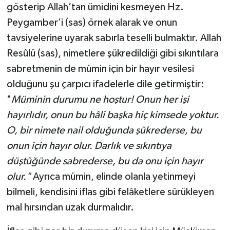
gösterip Allah’tan ümidini kesmeyen Hz.
Peygamber’i (sas) örnek alarak ve onun
tavsiyelerine uyarak sabırla teselli bulmaktır. Allah
Resûlü (sas), nimetlere şükredildiği gibi sıkıntılara
sabretmenin de mümin için bir hayır vesilesi
olduğunu şu çarpıcı ifadelerle dile getirmiştir:
"
Müminin durumu ne hoştur! Onun her işi
hayırlıdır, onun bu hâli başka hiç kimsede yoktur.
O, bir nimete nail olduğunda şükrederse, bu
onun için hayır olur. Darlık ve sıkıntıya
düştüğünde sabrederse, bu da onu için hayır
olur."
Ayrıca mümin, elinde olanla yetinmeyi
bilmeli, kendisini iflas gibi felâketlere sürükleyen
mal hırsından uzak durmalıdır.