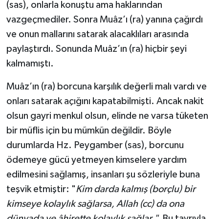
(sas), onlarla konuştu ama haklarından
Yalova Müftülüğü
vazgeçmediler. Sonra Muâz’ı (ra) yanına çağırdı
ve onun mallarını satarak alacaklıları arasında
Yozgat Müftülüğü
paylaştırdı. Sonunda Muâz’ın (ra) hiçbir şeyi
Zonguldak Müftülüğü
kalmamıştı.
Muâz’ın (ra) borcuna karşılık değerli malı vardı ve
onları satarak açığını kapatabilmişti. Ancak nakit
olsun gayri menkul olsun, elinde ne varsa tüketen
bir müflis için bu mümkün değildir. Böyle
durumlarda Hz. Peygamber (sas), borcunu
ödemeye gücü yetmeyen kimselere yardım
edilmesini sağlamış, insanları şu sözleriyle buna
teşvik etmiştir: "
Kim darda kalmış (borçlu) bir
kimseye kolaylık sağlarsa, Allah (cc) da ona
dünyada ve âhirette kolaylık sağlar."
Bu tavrıyla