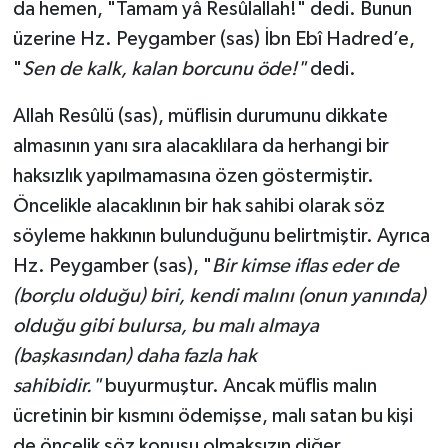
da hemen, "Tamam yâ Resûlallah!" dedi. Bunun
üzerine Hz. Peygamber (sas) İbn Ebî Hadred’e,
"
Sen de kalk, kalan borcunu öde!"
dedi.
Allah Resûlü (sas), müflisin durumunu dikkate
almasının yanı sıra alacaklılara da herhangi bir
haksızlık yapılmamasına özen göstermiştir.
Öncelikle alacaklının bir hak sahibi olarak söz
söyleme hakkının bulunduğunu belirtmiştir. Ayrıca
Hz. Peygamber (sas), "
Bir kimse iflas eder de
(borçlu olduğu) biri, kendi malını (onun yanında)
olduğu gibi bulursa, bu malı almaya
(başkasından) daha fazla hak
sahibidir."
buyurmuştur. Ancak müflis malın
ücretinin bir kısmını ödemişse, malı satan bu kişi
de öncelik söz konusu olmaksızın diğer