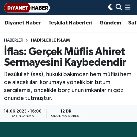
Diyanet Haber
Teşkilat Haberleri
Gündem
Saf
Diyanet Haber
Adana Müftülüğü
Bir Ayet
Aile Dergisi
İmam Hatip Okulları
Başmakale
Hadis-i Şerifler
Nöbetçi Eczaneler
Teşkilat Haberleri
Adıyaman Müftülüğü
Bir Hikaye
Aylık Dergi
Hayat Okumaları
Hava Durumu
HABERLER
HADISLERLE İSLAM
İflas: Gerçek Müflis Ahiret
Afyonkarahisar Müftülüğü
Gündem
Biyografiler
Ankara Namaz Vakitleri
Sermayesini Kaybedendir
Ağrı Müftülüğü
#Keşfet
Dini kavramlar
Trafik Durumu
Resûlullah (sas), hukukî bakımdan hem müflisi hem
de alacaklıları korumaya yönelik bir tutum
Aksaray Müftülüğü
Diyanet Bilgi
Basında Bugün
Süper Lig Puan Durumu ve Fikstür
sergilemiş, öncelikle borçlunun imkânlarını göz
önünde tutmuştur.
Amasya Müftülüğü
Diyanet Takvimi
DİYANET eKİTAP
Tüm Manşetler
14.06.2023 - 16:00
12 DK
Ankara Müftülüğü
Dualar
Diyanet Dergi
Son Dakika Haberleri
YAYINLANMA
OKUNMA SÜRESI
Antalya Müftülüğü
Hadislerle İslam
TDV
Haber Arşivi