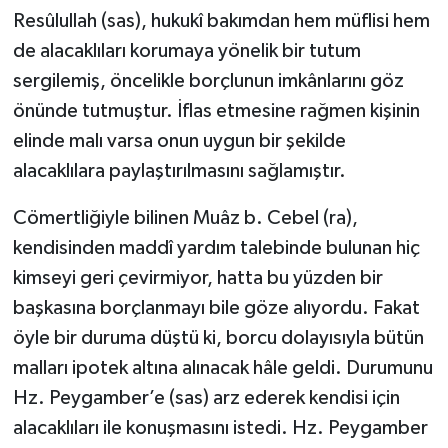
Sivas Müftülüğü
Resûlullah (sas), hukukî bakımdan hem müflisi hem
de alacaklıları korumaya yönelik bir tutum
Şanlıurfa Müftülüğü
sergilemiş, öncelikle borçlunun imkânlarını göz
önünde tutmuştur. İflas etmesine rağmen kişinin
Şırnak Müftülüğü
elinde malı varsa onun uygun bir şekilde
Tekirdağ Müftülüğü
alacaklılara paylaştırılmasını sağlamıştır.
Tokat Müftülüğü
Cömertliğiyle bilinen Muâz b. Cebel (ra),
kendisinden maddî yardım talebinde bulunan hiç
Trabzon Müftülüğü
kimseyi geri çevirmiyor, hatta bu yüzden bir
başkasına borçlanmayı bile göze alıyordu. Fakat
Tunceli Müftülüğü
öyle bir duruma düştü ki, borcu dolayısıyla bütün
malları ipotek altına alınacak hâle geldi. Durumunu
Uşak Müftülüğü
Hz. Peygamber’e (sas) arz ederek kendisi için
Van Müftülüğü
alacaklıları ile konuşmasını istedi. Hz. Peygamber