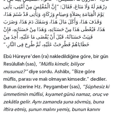
Gümüşhane Müftülüğü
دِرْهَمَ لَهُ وَلَا مَتَاعَ، فَقَالَ: “إِنَّ الْمُفْلِسَ مِنْ أُمَّتِى، يَأْتِى
يَوْمَ الْقِيَامَةِ بِصَلاَةٍ وَصِيَامٍ وَزَكَاةٍ، وَيَأْتِى قَدْ شَتَمَ هَذَا،
Hakkari Müftülüğü
وَقَذَفَ هَذَا، وَأَكَلَ مَالَ هَذَا، وَسَفَكَ دَمَ هَذَا، وَضَرَبَ
هَذَا، فَيُعْطَى هَذَا مِنْ حَسَنَاتِهِ، وَهَذَا مِنْ حَسَنَاتِهِ، فَإِنْ
Hatay Müftülüğü
فَنِيَتْ حَسَنَاتُهُ، قَبْلَ أَنْ يُقْضَى مَا عَلَيْهِ، أُخِذَ مِنْ
Iğdır Müftülüğü
خَطَايَاهُمْ فَطُرِحَتْ عَلَيْهِ، ثُمَّ طُرِحَ فِى النَّارِ.”
Isparta Müftülüğü
Ebû Hüreyre'den (ra) nakledildiğine göre, bir gün
Resûlullah (sas),
“Müflis kimdir, biliyor
İstanbul Müftülüğü
musunuz?”
diye sordu. Ashâbı, “Bize göre
müflis, parası ve malı olmayan kimsedir.” dediler.
İzmir Müftülüğü
Bunun üzerine Hz. Peygamber (sas),
“Şüphesiz ki
ümmetimin müflisi, kıyamet günü namaz, oruç ve
Kahramanmaraş Müftülüğü
zekâtla gelir. Aynı zamanda şuna sövmüş, buna
Karabük Müftülüğü
iftira etmiş, şunun malını yemiş, bunun kanını