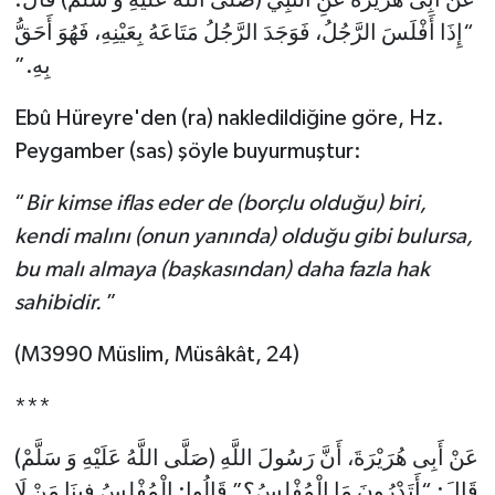
Diyarbakır Müftülüğü
İhtida Haberleri
“إِذَا أَفْلَسَ الرَّجُلُ، فَوَجَدَ الرَّجُلُ مَتَاعَهُ بِعَيْنِهِ، فَهُوَ أَحَقُّ
Düzce Müftülüğü
YAŞAM
بِهِ.”
Ebû Hüreyre'den (ra) nakledildiğine göre, Hz.
Edirne Müftülüğü
Peygamber (sas) şöyle buyurmuştur:
Elazığ Müftülüğü
“
Bir kimse iflas eder de (borçlu olduğu) biri,
Erzincan Müftülüğü
kendi malını (onun yanında) olduğu gibi bulursa,
bu malı almaya (başkasından) daha fazla hak
Erzurum Müftülüğü
sahibidir.
”
Eskişehir Müftülüğü
(M3990 Müslim, Müsâkât, 24)
Gaziantep Müftülüğü
***
عَنْ أَبِى هُرَيْرَةَ، أَنَّ رَسُولَ اللَّهِ (صَلَّى اللَّهُ عَلَيْهِ وَ سَلَّمْ)
Giresun Müftülüğü
قَالَ: “أَتَدْرُونَ مَا الْمُفْلِسُ؟” قَالُوا: الْمُفْلِسُ فِينَا مَنْ لَا