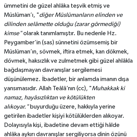
ümmetini de güzel ahlâka teşvik etmiş ve
Müslüman’ı, "
diğer Müslümanların elinden ve
dilinden selâmette olduğu (zarar görmediği)
kimse"
olarak tanımlamıştır. Bu nedenle Hz.
Peygamber’in (sas) sünnetini özümsemiş bir
Müslüman’ın, sövmek, iftira etmek, kan dökmek,
dövmek, haksızlık ve zulmetmek gibi güzel ahlâkla
bağdaşmayan davranışlar sergilemesi
düşünülemez. İbadetler, bir anlamda imanın dışa
yansımasıdır. Allah Teâlâ’nın (cc), "
Muhakkak ki
namaz, hayâsızlıktan ve kötülükten
alıkoyar."
buyurduğu üzere, hakkıyla yerine
getirilen ibadetler kişiyi kötülüklerden alıkoyar.
Dolayısıyla kişi, ibadetine devam ettiği hâlde
ahlâka aykırı davranışlar sergiliyorsa dinin özünü