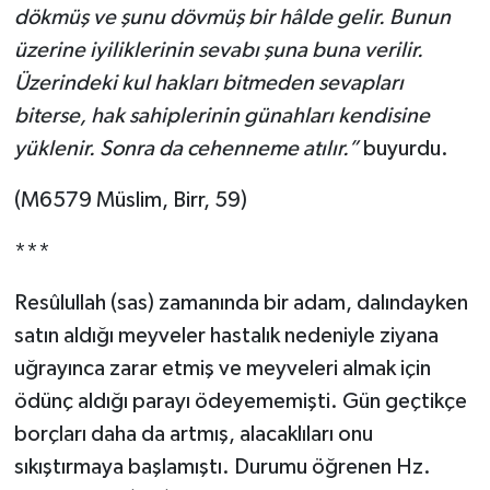
dökmüş ve şunu dövmüş bir hâlde gelir. Bunun
Karaman Müftülüğü
üzerine iyiliklerinin sevabı şuna buna verilir.
Üzerindeki kul hakları bitmeden sevapları
Kars Müftülüğü
biterse, hak sahiplerinin günahları kendisine
Kastamonu Müftülüğü
yüklenir. Sonra da cehenneme atılır.”
buyurdu.
(M6579 Müslim, Birr, 59)
Kayseri Müftülüğü
***
Kilis Müftülüğü
Resûlullah (sas) zamanında bir adam, dalındayken
Kırıkkale Müftülüğü
satın aldığı meyveler hastalık nedeniyle ziyana
Kırklareli Müftülüğü
uğrayınca zarar etmiş ve meyveleri almak için
ödünç aldığı parayı ödeyememişti. Gün geçtikçe
Kırşehir Müftülüğü
borçları daha da artmış, alacaklıları onu
sıkıştırmaya başlamıştı. Durumu öğrenen Hz.
Kocaeli Müftülüğü