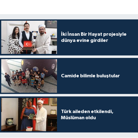
İki İnsan Bir Hayat projesiyle
dünya evine girdiler
Camide bilimle buluştular
Türk aileden etkilendi,
Müslüman oldu