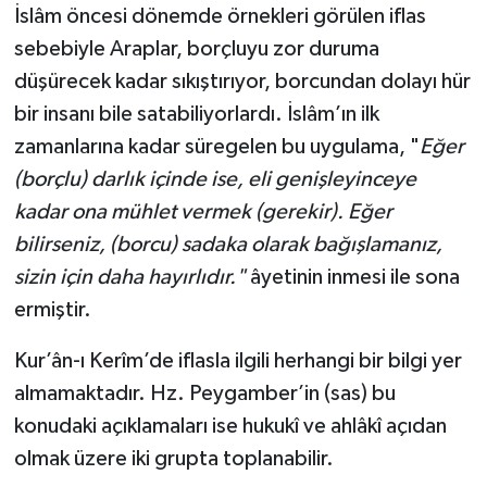
İslâm öncesi dönemde örnekleri görülen iflas
sebebiyle Araplar, borçluyu zor duruma
Niğde Müftülüğü
düşürecek kadar sıkıştırıyor, borcundan dolayı hür
Ordu Müftülüğü
bir insanı bile satabiliyorlardı. İslâm’ın ilk
zamanlarına kadar süregelen bu uygulama, "
Eğer
Osmaniye Müftülüğü
(borçlu) darlık içinde ise, eli genişleyinceye
kadar ona mühlet vermek (gerekir). Eğer
Rize Müftülüğü
bilirseniz, (borcu) sadaka olarak bağışlamanız,
sizin için daha hayırlıdır."
âyetinin inmesi ile sona
Sakarya Müftülüğü
ermiştir.
Samsun Müftülüğü
Kur’ân-ı Kerîm’de iflasla ilgili herhangi bir bilgi yer
Siirt Müftülüğü
almamaktadır. Hz. Peygamber’in (sas) bu
konudaki açıklamaları ise hukukî ve ahlâkî açıdan
Sinop Müftülüğü
olmak üzere iki grupta toplanabilir.