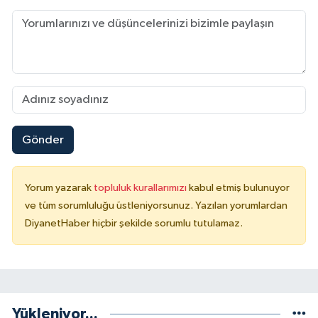
Karaman Müftülüğü
Kars Müftülüğü
Kastamonu Müftülüğü
Kayseri Müftülüğü
Gönder
Kilis Müftülüğü
Yorum yazarak
topluluk kurallarımızı
kabul etmiş bulunuyor
Kırıkkale Müftülüğü
ve tüm sorumluluğu üstleniyorsunuz. Yazılan yorumlardan
DiyanetHaber hiçbir şekilde sorumlu tutulamaz.
Kırklareli Müftülüğü
Kırşehir Müftülüğü
Kocaeli Müftülüğü
Yükleniyor...