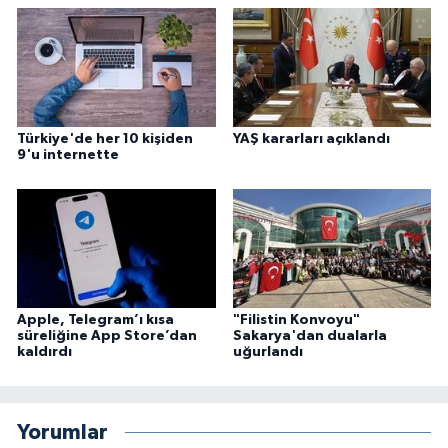
Gümüşhane Müftülüğü
Hakkari Müftülüğü
Hatay Müftülüğü
Türkiye'de her 10 kişiden
YAŞ kararları açıklandı
9'u internette
Iğdır Müftülüğü
Isparta Müftülüğü
İstanbul Müftülüğü
Apple, Telegram’ı kısa
"Filistin Konvoyu"
İzmir Müftülüğü
süreliğine App Store’dan
Sakarya'dan dualarla
kaldırdı
uğurlandı
Kahramanmaraş Müftülüğü
Karabük Müftülüğü
Yorumlar