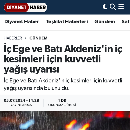
Diyanet Haber
Teşkilat Haberleri
Gündem
Saf
Diyanet Haber
Adana Müftülüğü
Bir Ayet
Aile Dergisi
İmam Hatip Okulları
Başmakale
Hadis-i Şerifler
Nöbetçi Eczaneler
Teşkilat Haberleri
Adıyaman Müftülüğü
Bir Hikaye
Aylık Dergi
Hayat Okumaları
Hava Durumu
HABERLER
GÜNDEM
İç Ege ve Batı Akdeniz'in iç
Afyonkarahisar Müftülüğü
Gündem
Biyografiler
Ankara Namaz Vakitleri
kesimleri için kuvvetli
Ağrı Müftülüğü
#Keşfet
Dini kavramlar
Trafik Durumu
yağış uyarısı
İç Ege ve Batı Akdeniz'in iç kesimleri için kuvvetli
Aksaray Müftülüğü
Diyanet Bilgi
Basında Bugün
Süper Lig Puan Durumu ve Fikstür
yağış uyarısında bulunuldu.
Amasya Müftülüğü
Diyanet Takvimi
DİYANET eKİTAP
Tüm Manşetler
05.07.2024 - 14:28
1 DK
YAYINLANMA
OKUNMA SÜRESI
Ankara Müftülüğü
Dualar
Diyanet Dergi
Son Dakika Haberleri
Antalya Müftülüğü
Hadislerle İslam
TDV
Haber Arşivi