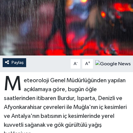
Ardahan Müftülüğü
Kudüs
Hutbeler
Artvin Müftülüğü
Kurban
DİYANET AKADEMİ
Aydın Müftülüğü
Mukabele
DİYANET GENÇLİK
Balıkesir Müftülüğü
Peygamberimizin Hayatı
DİYANET RADYO/TV
Paylaş
-
+
A
A
Bartın Müftülüğü
Ramazan
DEPREM
M
eteoroloji Genel Müdürlüğünden yapılan
Batman Müftülüğü
Sahabeler
Dünya
açıklamaya göre, bugün öğle
saatlerinden itibaren Burdur, Isparta, Denizli ve
Bayburt Müftülüğü
Zekat
Eğitim
Afyonkarahisar çevreleri ile Muğla'nın iç kesimleri
ve Antalya'nın batısının iç kesimlerinde yerel
Bilecik Müftülüğü
Kültür-Sanat
kuvvetli sağanak ve gök gürültülü yağış
Bingöl Müftülüğü
Aile