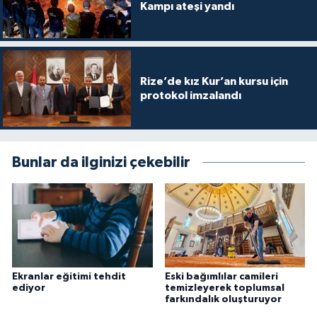
Diyarbakır Müftülüğü
İhtida Haberleri
Kampı ateşi yandı
Düzce Müftülüğü
YAŞAM
Edirne Müftülüğü
Rize’de kız Kur’an kursu için
protokol imzalandı
Elazığ Müftülüğü
Erzincan Müftülüğü
Bunlar da ilginizi çekebilir
Erzurum Müftülüğü
Eskişehir Müftülüğü
Gaziantep Müftülüğü
Ekranlar eğitimi tehdit
Eski bağımlılar camileri
ediyor
temizleyerek toplumsal
Giresun Müftülüğü
farkındalık oluşturuyor