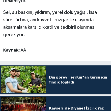
bekleniyor.
Bitlis Müftülüğü
Sağlık
Sel, su baskını, yıldırım, yerel dolu yağışı, kısa
süreli fırtına, ani kuvvetli rüzgar ile ulaşımda
Bolu Müftülüğü
Makaleler
aksamalara karşı dikkatli ve tedbirli olunması
gerekiyor.
Burdur Müftülüğü
Ekonomi
Bursa Müftülüğü
Duyurular
Kaynak:
AA
Çanakkale Müftülüğü
Podcast
Çankırı Müftülüğü
Bilim, Teknoloji
Din görevlileri Kur'an Kursu için
fındık topladı
Çorum Müftülüğü
Biyografiler
Denizli Müftülüğü
Diyanet TV
Kayseri'de Diyanet İzcilik Yaz