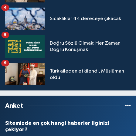
Sivas Müftülüğü
4
Sıcaklıklar 44 dereceye çıkacak
Şanlıurfa Müftülüğü
Şırnak Müftülüğü
5
Doğru Sözlü Olmak: Her Zaman
Doğru Konuşmak
Tekirdağ Müftülüğü
6
Tokat Müftülüğü
Türk aileden etkilendi, Müslüman
oldu
Trabzon Müftülüğü
Tunceli Müftülüğü
Anket
Uşak Müftülüğü
Sitemizde en çok hangi haberler ilginizi
Van Müftülüğü
çekiyor?