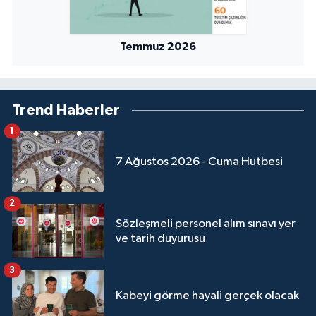
Niğde Müftülüğü
Temmuz 2026
Ordu Müftülüğü
Osmaniye Müftülüğü
Trend Haberler
1
Rize Müftülüğü
7 Ağustos 2026 - Cuma Hutbesi
Sakarya Müftülüğü
2
Samsun Müftülüğü
Sözleşmeli personel alım sınavı yer
ve tarih duyurusu
Siirt Müftülüğü
3
Sinop Müftülüğü
Kabeyi görme hayali gerçek olacak