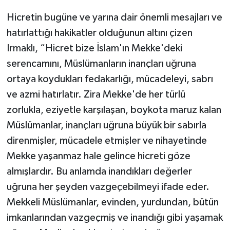
Gümüşhane Müftülüğü
Hicretin bugüne ve yarına dair önemli mesajları ve
hatırlattığı hakikatler olduğunun altını çizen
Hakkari Müftülüğü
Irmaklı, “Hicret bize İslam'ın Mekke'deki
Hatay Müftülüğü
serencamını, Müslümanların inançları uğruna
ortaya koydukları fedakarlığı, mücadeleyi, sabrı
Iğdır Müftülüğü
ve azmi hatırlatır. Zira Mekke'de her türlü
zorlukla, eziyetle karşılaşan, boykota maruz kalan
Isparta Müftülüğü
Müslümanlar, inançları uğruna büyük bir sabırla
direnmişler, mücadele etmişler ve nihayetinde
İstanbul Müftülüğü
Mekke yaşanmaz hale gelince hicreti göze
İzmir Müftülüğü
almışlardır. Bu anlamda inandıkları değerler
uğruna her şeyden vazgeçebilmeyi ifade eder.
Kahramanmaraş Müftülüğü
Mekkeli Müslümanlar, evinden, yurdundan, bütün
imkanlarından vazgeçmiş ve inandığı gibi yaşamak
Karabük Müftülüğü