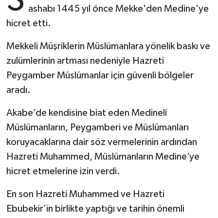
S
ashabı 1445 yıl önce Mekke'den Medine'ye
hicret etti.
Bitlis Müftülüğü
Sağlık
Mekkeli Müşriklerin Müslümanlara yönelik baskı ve
Bolu Müftülüğü
Makaleler
zulümlerinin artması nedeniyle Hazreti
Burdur Müftülüğü
Ekonomi
Peygamber Müslümanlar için güvenli bölgeler
aradı.
Bursa Müftülüğü
Duyurular
Akabe’de kendisine biat eden Medineli
Çanakkale Müftülüğü
Podcast
Müslümanların, Peygamberi ve Müslümanları
koruyacaklarına dair söz vermelerinin ardından
Çankırı Müftülüğü
Bilim, Teknoloji
Hazreti Muhammed, Müslümanların Medine’ye
hicret etmelerine izin verdi.
Çorum Müftülüğü
Biyografiler
En son Hazreti Muhammed ve Hazreti
Denizli Müftülüğü
Diyanet TV
Ebubekir’in birlikte yaptığı ve tarihin önemli