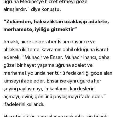
uğruna Medine'ye hicret etmeyi göze
Karaman Müftülüğü
almışlardır.” diye konuştu.
Kars Müftülüğü
“Zulümden, haksızlıktan uzaklaşıp adalete,
merhamete, iyiliğe gitmektir”
Kastamonu Müftülüğü
Irmaklı, hicretle beraber İslam düşünce ve
Kayseri Müftülüğü
ahlakına iki temel kavramın dahil olduğuna işaret
ederek, “Muhacir ve Ensar. Muhacir inancı, daha
Kilis Müftülüğü
güzel bir hayat yaşama uğruna adalet ve
merhamet yolunda her türlü fedakarlığı göze alan
Kırıkkale Müftülüğü
kimseyi ifade eder. Ensar ise aynı uğurda her
Kırklareli Müftülüğü
şeyini paylaşmayı, imkanlarını, kardeşlerini
açmayı, evini, gönlünü paylaşmayı ifade eder.”
Kırşehir Müftülüğü
ifadelerini kullandı.
Kocaeli Müftülüğü
Hicretin bütün zamanlar ve mekanlar için büyük