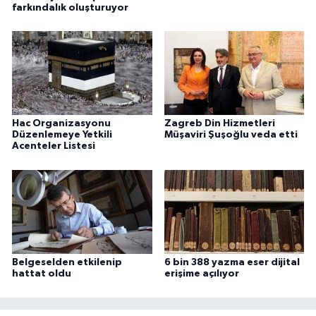
farkındalık oluşturuyor
Hac Organizasyonu
Zagreb Din Hizmetleri
Düzenlemeye Yetkili
Müşaviri Şuşoğlu veda etti
Acenteler Listesi
Belgeselden etkilenip
6 bin 388 yazma eser dijital
hattat oldu
erişime açılıyor