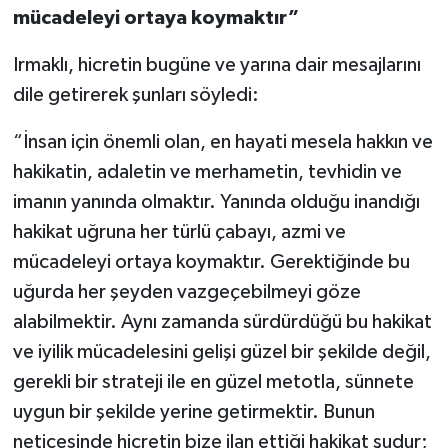
mücadeleyi ortaya koymaktır”
Niğde Müftülüğü
Irmaklı, hicretin bugüne ve yarına dair mesajlarını
dile getirerek şunları söyledi:
Ordu Müftülüğü
“İnsan için önemli olan, en hayati mesela hakkın ve
Osmaniye Müftülüğü
hakikatin, adaletin ve merhametin, tevhidin ve
imanın yanında olmaktır. Yanında olduğu inandığı
Rize Müftülüğü
hakikat uğruna her türlü çabayı, azmi ve
Sakarya Müftülüğü
mücadeleyi ortaya koymaktır. Gerektiğinde bu
uğurda her şeyden vazgeçebilmeyi göze
Samsun Müftülüğü
alabilmektir. Aynı zamanda sürdürdüğü bu hakikat
ve iyilik mücadelesini gelişi güzel bir şekilde değil,
Siirt Müftülüğü
gerekli bir strateji ile en güzel metotla, sünnete
Sinop Müftülüğü
uygun bir şekilde yerine getirmektir. Bunun
neticesinde hicretin bize ilan ettiği hakikat şudur;