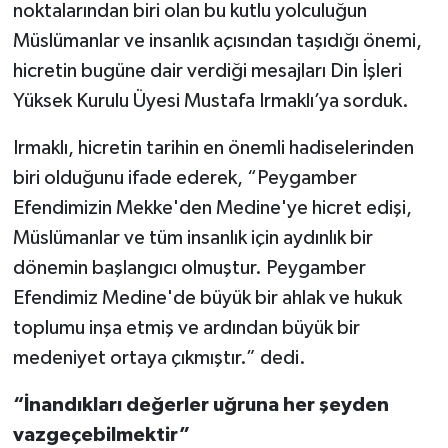
Diyarbakır Müftülüğü
İhtida Haberleri
noktalarından biri olan bu kutlu yolculuğun
Müslümanlar ve insanlık açısından taşıdığı önemi,
Düzce Müftülüğü
YAŞAM
hicretin bugüne dair verdiği mesajları Din İşleri
Yüksek Kurulu Üyesi Mustafa Irmaklı’ya sorduk.
Edirne Müftülüğü
Irmaklı, hicretin tarihin en önemli hadiselerinden
Elazığ Müftülüğü
biri olduğunu ifade ederek, “Peygamber
Efendimizin Mekke'den Medine'ye hicret edişi,
Erzincan Müftülüğü
Müslümanlar ve tüm insanlık için aydınlık bir
Erzurum Müftülüğü
dönemin başlangıcı olmuştur. Peygamber
Efendimiz Medine'de büyük bir ahlak ve hukuk
Eskişehir Müftülüğü
toplumu inşa etmiş ve ardından büyük bir
medeniyet ortaya çıkmıştır.” dedi.
Gaziantep Müftülüğü
“İnandıkları değerler uğruna her şeyden
Giresun Müftülüğü
vazgeçebilmektir”