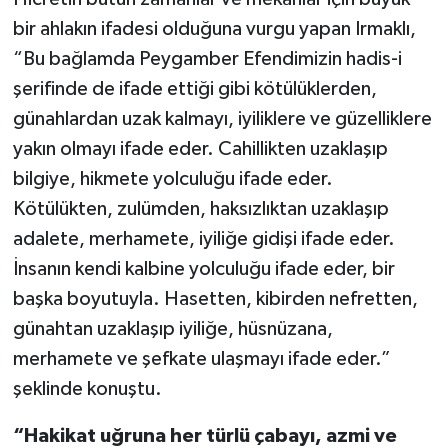
bir ahlakın ifadesi olduğuna vurgu yapan Irmaklı,
Konya Müftülüğü
“Bu bağlamda Peygamber Efendimizin hadis-i
şerifinde de ifade ettiği gibi kötülüklerden,
Kütahya Müftülüğü
günahlardan uzak kalmayı, iyiliklere ve güzelliklere
Malatya Müftülüğü
yakın olmayı ifade eder. Cahillikten uzaklaşıp
bilgiye, hikmete yolculuğu ifade eder.
Manisa Müftülüğü
Kötülükten, zulümden, haksızlıktan uzaklaşıp
adalete, merhamete, iyiliğe gidişi ifade eder.
Mardin Müftülüğü
İnsanın kendi kalbine yolculuğu ifade eder, bir
Mersin Müftülüğü
başka boyutuyla. Hasetten, kibirden nefretten,
günahtan uzaklaşıp iyiliğe, hüsnüzana,
Muğla Müftülüğü
merhamete ve şefkate ulaşmayı ifade eder.”
şeklinde konuştu.
Muş Müftülüğü
“Hakikat uğruna her türlü çabayı, azmi ve
Nevşehir Müftülüğü