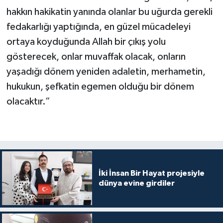
Sivas Müftülüğü
hakkın hakikatin yanında olanlar bu uğurda gerekli
fedakarlığı yaptığında, en güzel mücadeleyi
Şanlıurfa Müftülüğü
ortaya koyduğunda Allah bir çıkış yolu
gösterecek, onlar muvaffak olacak, onların
Şırnak Müftülüğü
yaşadığı dönem yeniden adaletin, merhametin,
Tekirdağ Müftülüğü
hukukun, şefkatin egemen olduğu bir dönem
olacaktır.”
Tokat Müftülüğü
Trabzon Müftülüğü
Tunceli Müftülüğü
İki İnsan Bir Hayat projesiyle
Uşak Müftülüğü
dünya evine girdiler
Van Müftülüğü