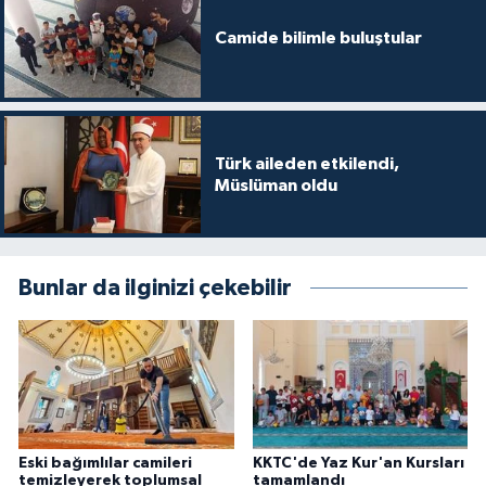
Yalova Müftülüğü
Camide bilimle buluştular
Yozgat Müftülüğü
Zonguldak Müftülüğü
Türk aileden etkilendi,
Müslüman oldu
Bunlar da ilginizi çekebilir
Eski bağımlılar camileri
KKTC'de Yaz Kur'an Kursları
temizleyerek toplumsal
tamamlandı