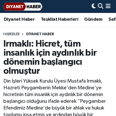
Diyanet Haber
Teşkilat Haberleri
Gündem
Saf
Diyanet Haber
Adana Müftülüğü
Bir Ayet
Aile Dergisi
İmam Hatip Okulları
Başmakale
Hadis-i Şerifler
Nöbetçi Eczaneler
Teşkilat Haberleri
Adıyaman Müftülüğü
Bir Hikaye
Aylık Dergi
Hayat Okumaları
Hava Durumu
HABERLER
DİYANET HABER
Irmaklı: Hicret, tüm
Afyonkarahisar Müftülüğü
Gündem
Biyografiler
Ankara Namaz Vakitleri
insanlık için aydınlık bir
Ağrı Müftülüğü
#Keşfet
Dini kavramlar
Trafik Durumu
dönemin başlangıcı
olmuştur
Aksaray Müftülüğü
Diyanet Bilgi
Basında Bugün
Süper Lig Puan Durumu ve Fikstür
Din İşleri Yüksek Kurulu Üyesi Mustafa Irmaklı,
Amasya Müftülüğü
Diyanet Takvimi
DİYANET eKİTAP
Tüm Manşetler
Hazreti Peygamberin Mekke'den Medine'ye
hicretinin tüm insanlık için aydınlık bir dönemin
Ankara Müftülüğü
Dualar
Diyanet Dergi
Son Dakika Haberleri
başlangıcı olduğunu ifade ederek “Peygamber
Efendimiz Medine'de büyük bir ahlak ve hukuk
Antalya Müftülüğü
Hadislerle İslam
TDV
Haber Arşivi
toplumu inşa etmiş ve ardından büyük bir