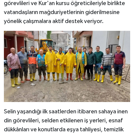
görevlileri ve Kur'an kursu öğreticileriyle birlikte
vatandaşların mağduriyetlerinin giderilmesine
Bitlis Müftülüğü
Sağlık
yönelik çalışmalara aktif destek veriyor.
Bolu Müftülüğü
Makaleler
Burdur Müftülüğü
Ekonomi
Bursa Müftülüğü
Duyurular
Çanakkale Müftülüğü
Podcast
Çankırı Müftülüğü
Bilim, Teknoloji
Çorum Müftülüğü
Biyografiler
Selin yaşandığı ilk saatlerden itibaren sahaya inen
din görevlileri, selden etkilenen iş yerleri, esnaf
Denizli Müftülüğü
Diyanet TV
dükkânları ve konutlarda eşya tahliyesi, temizlik