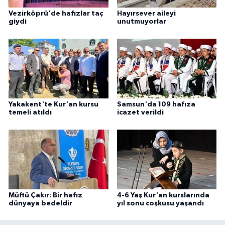
Sivas Müftülüğü
Vezirköprü'de hafızlar taç
Hayırsever aileyi
giydi
unutmuyorlar
Şanlıurfa Müftülüğü
Şırnak Müftülüğü
Tekirdağ Müftülüğü
Yakakent'te Kur'an kursu
Samsun'da 109 hafıza
Tokat Müftülüğü
temeli atıldı
icazet verildi
Trabzon Müftülüğü
Tunceli Müftülüğü
Uşak Müftülüğü
Müftü Çakır: Bir hafız
4-6 Yaş Kur'an kurslarında
dünyaya bedeldir
yıl sonu coşkusu yaşandı
Van Müftülüğü