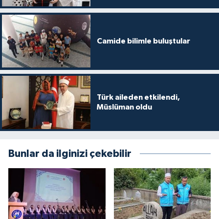
Niğde Müftülüğü
Camide bilimle buluştular
Ordu Müftülüğü
Osmaniye Müftülüğü
Türk aileden etkilendi,
Rize Müftülüğü
Müslüman oldu
Sakarya Müftülüğü
Samsun Müftülüğü
Bunlar da ilginizi çekebilir
Siirt Müftülüğü
Sinop Müftülüğü