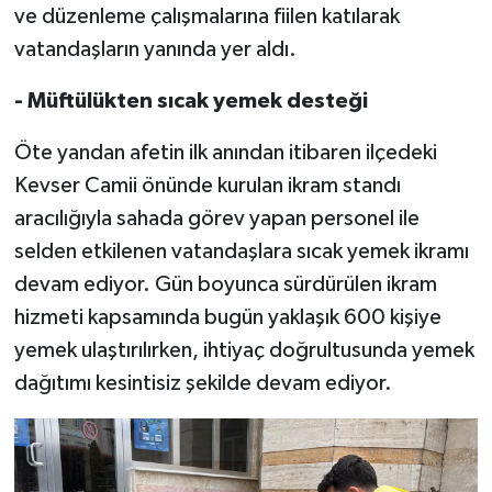
Diyarbakır Müftülüğü
İhtida Haberleri
ve düzenleme çalışmalarına fiilen katılarak
vatandaşların yanında yer aldı.
Düzce Müftülüğü
YAŞAM
- Müftülükten sıcak yemek desteği
Edirne Müftülüğü
Öte yandan afetin ilk anından itibaren ilçedeki
Elazığ Müftülüğü
Kevser Camii önünde kurulan ikram standı
aracılığıyla sahada görev yapan personel ile
Erzincan Müftülüğü
selden etkilenen vatandaşlara sıcak yemek ikramı
devam ediyor. Gün boyunca sürdürülen ikram
Erzurum Müftülüğü
hizmeti kapsamında bugün yaklaşık 600 kişiye
Eskişehir Müftülüğü
yemek ulaştırılırken, ihtiyaç doğrultusunda yemek
dağıtımı kesintisiz şekilde devam ediyor.
Gaziantep Müftülüğü
Giresun Müftülüğü