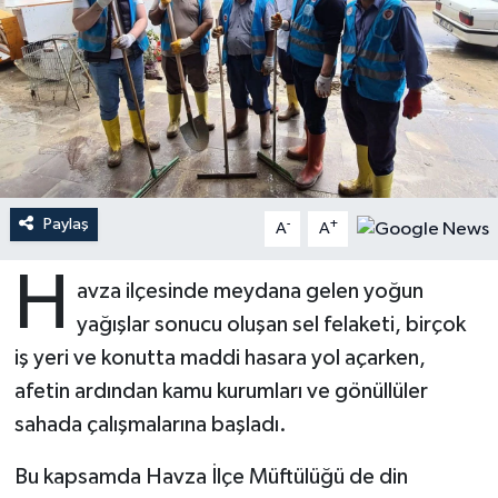
Ardahan Müftülüğü
Kudüs
Hutbeler
Artvin Müftülüğü
Kurban
DİYANET AKADEMİ
Aydın Müftülüğü
Mukabele
DİYANET GENÇLİK
Balıkesir Müftülüğü
Peygamberimizin Hayatı
DİYANET RADYO/TV
Paylaş
-
+
A
A
Bartın Müftülüğü
Ramazan
DEPREM
H
avza ilçesinde meydana gelen yoğun
yağışlar sonucu oluşan sel felaketi, birçok
Batman Müftülüğü
Sahabeler
Dünya
iş yeri ve konutta maddi hasara yol açarken,
Bayburt Müftülüğü
Zekat
Eğitim
afetin ardından kamu kurumları ve gönüllüler
sahada çalışmalarına başladı.
Bilecik Müftülüğü
Kültür-Sanat
Bu kapsamda Havza İlçe Müftülüğü de din
Bingöl Müftülüğü
Aile