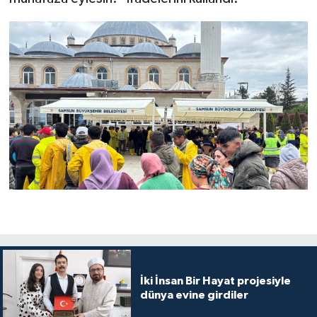
Konya Müftülüğü
Kütahya Müftülüğü
Malatya Müftülüğü
Manisa Müftülüğü
Mardin Müftülüğü
Mersin Müftülüğü
Muğla Müftülüğü
Muş Müftülüğü
İki İnsan Bir Hayat projesiyle
dünya evine girdiler
Nevşehir Müftülüğü