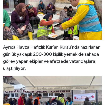
Gümüşhane Müftülüğü
Hakkari Müftülüğü
Hatay Müftülüğü
Iğdır Müftülüğü
Ayrıca Havza Hafızlık Kur’an Kursu’nda hazırlanan
Isparta Müftülüğü
günlük yaklaşık 200-300 kişilik yemek de sahada
görev yapan ekipler ve afetzede vatandaşlara
İstanbul Müftülüğü
ulaştırılıyor.
İzmir Müftülüğü
Kahramanmaraş Müftülüğü
Karabük Müftülüğü