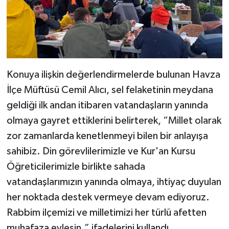
Karaman Müftülüğü
Kars Müftülüğü
Kastamonu Müftülüğü
Konuya ilişkin değerlendirmelerde bulunan Havza
İlçe Müftüsü Cemil Alıcı, sel felaketinin meydana
Kayseri Müftülüğü
geldiği ilk andan itibaren vatandaşların yanında
Kilis Müftülüğü
olmaya gayret ettiklerini belirterek, “Millet olarak
zor zamanlarda kenetlenmeyi bilen bir anlayışa
Kırıkkale Müftülüğü
sahibiz. Din görevlilerimizle ve Kur'an Kursu
Öğreticilerimizle birlikte sahada
Kırklareli Müftülüğü
vatandaşlarımızın yanında olmaya, ihtiyaç duyulan
her noktada destek vermeye devam ediyoruz.
Kırşehir Müftülüğü
Rabbim ilçemizi ve milletimizi her türlü afetten
Kocaeli Müftülüğü
muhafaza eylesin.” ifadelerini kullandı.