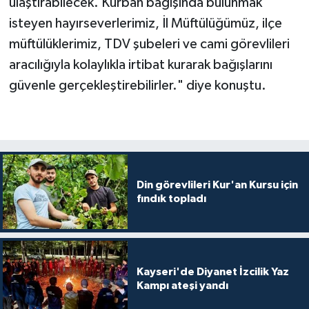
ulaştırabilecek. Kurban bağışında bulunmak
Gümüşhane Müftülüğü
isteyen hayırseverlerimiz, İl Müftülüğümüz, ilçe
müftülüklerimiz, TDV şubeleri ve cami görevlileri
Hakkari Müftülüğü
aracılığıyla kolaylıkla irtibat kurarak bağışlarını
Hatay Müftülüğü
güvenle gerçekleştirebilirler." diye konuştu.
Iğdır Müftülüğü
Isparta Müftülüğü
Din görevlileri Kur'an Kursu için
İstanbul Müftülüğü
fındık topladı
İzmir Müftülüğü
Kahramanmaraş Müftülüğü
Kayseri'de Diyanet İzcilik Yaz
Kampı ateşi yandı
Karabük Müftülüğü