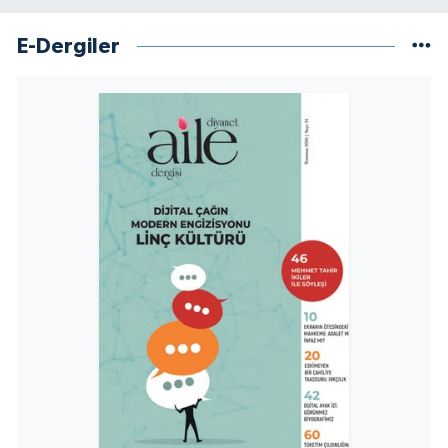
Sivas Müftülüğü
E-Dergiler
Şanlıurfa Müftülüğü
Şırnak Müftülüğü
Tekirdağ Müftülüğü
Tokat Müftülüğü
Trabzon Müftülüğü
Tunceli Müftülüğü
Uşak Müftülüğü
Van Müftülüğü