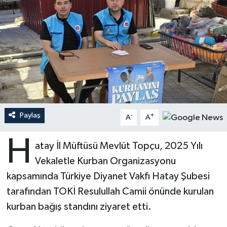
Ardahan Müftülüğü
Kudüs
Hutbeler
Artvin Müftülüğü
Kurban
DİYANET AKADEMİ
Aydın Müftülüğü
Mukabele
DİYANET GENÇLİK
Balıkesir Müftülüğü
Peygamberimizin Hayatı
DİYANET RADYO/TV
Paylaş
-
+
A
A
Bartın Müftülüğü
Ramazan
DEPREM
H
atay İl Müftüsü Mevlüt Topçu, 2025 Yılı
Batman Müftülüğü
Sahabeler
Dünya
Vekaletle Kurban Organizasyonu
Bayburt Müftülüğü
Zekat
Eğitim
kapsamında Türkiye Diyanet Vakfı Hatay Şubesi
tarafından TOKİ Resulullah Camii önünde kurulan
Bilecik Müftülüğü
Kültür-Sanat
kurban bağış standını ziyaret etti.
Bingöl Müftülüğü
Aile