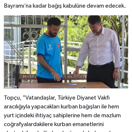
Diyarbakır Müftülüğü
İhtida Haberleri
Bayramı’na kadar bağış kabulüne devam edecek.
Düzce Müftülüğü
YAŞAM
Edirne Müftülüğü
Elazığ Müftülüğü
Erzincan Müftülüğü
Erzurum Müftülüğü
Eskişehir Müftülüğü
Topçu, "Vatandaşlar, Türkiye Diyanet Vakfı
aracılığıyla yapacakları kurban bağışları ile hem
Gaziantep Müftülüğü
yurt içindeki ihtiyaç sahiplerine hem de mazlum
Giresun Müftülüğü
coğrafyalardakilere kurban emanetlerini