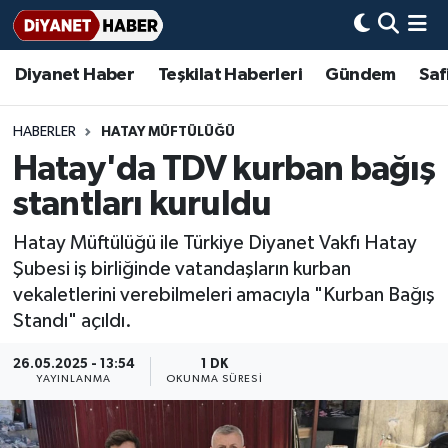
Diyanet Haber
Teşkilat Haberleri
Gündem
Saf
Diyanet Haber
Adana Müftülüğü
Bir Ayet
Aile Dergisi
İmam Hatip Okulları
Başmakale
Hadis-i Şerifler
Nöbetçi Eczaneler
Teşkilat Haberleri
Adıyaman Müftülüğü
Bir Hikaye
Aylık Dergi
Hayat Okumaları
Hava Durumu
HABERLER
HATAY MÜFTÜLÜĞÜ
Hatay'da TDV kurban bağış
Afyonkarahisar Müftülüğü
Gündem
Biyografiler
Ankara Namaz Vakitleri
stantları kuruldu
Ağrı Müftülüğü
#Keşfet
Dini kavramlar
Trafik Durumu
Hatay Müftülüğü ile Türkiye Diyanet Vakfı Hatay
Şubesi iş birliğinde vatandaşların kurban
Aksaray Müftülüğü
Diyanet Bilgi
Basında Bugün
Süper Lig Puan Durumu ve Fikstür
vekaletlerini verebilmeleri amacıyla "Kurban Bağış
Standı" açıldı.
Amasya Müftülüğü
Diyanet Takvimi
DİYANET eKİTAP
Tüm Manşetler
26.05.2025 - 13:54
1 DK
Ankara Müftülüğü
Dualar
Diyanet Dergi
Son Dakika Haberleri
YAYINLANMA
OKUNMA SÜRESI
Antalya Müftülüğü
Hadislerle İslam
TDV
Haber Arşivi