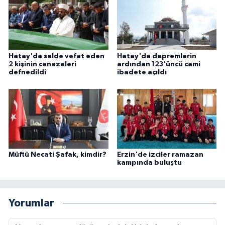
Konya Müftülüğü
Kütahya Müftülüğü
Hatay'da selde vefat eden
Hatay'da depremlerin
2 kişinin cenazeleri
ardından 123'üncü cami
Malatya Müftülüğü
defnedildi
ibadete açıldı
Manisa Müftülüğü
Mardin Müftülüğü
Mersin Müftülüğü
Müftü Necati Şafak, kimdir?
Erzin'de izciler ramazan
kampında buluştu
Muğla Müftülüğü
Muş Müftülüğü
Yorumlar
Nevşehir Müftülüğü