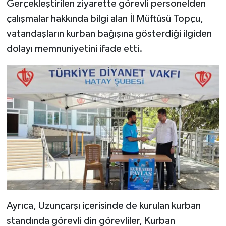
Gerçekleştirilen ziyarette görevli personelden
çalışmalar hakkında bilgi alan İl Müftüsü Topçu,
Bitlis Müftülüğü
Sağlık
vatandaşların kurban bağışına gösterdiği ilgiden
dolayı memnuniyetini ifade etti.
Bolu Müftülüğü
Makaleler
Burdur Müftülüğü
Ekonomi
Bursa Müftülüğü
Duyurular
Çanakkale Müftülüğü
Podcast
Çankırı Müftülüğü
Bilim, Teknoloji
Çorum Müftülüğü
Biyografiler
Denizli Müftülüğü
Diyanet TV
Ayrıca, Uzunçarşı içerisinde de kurulan kurban
standında görevli din görevliler, Kurban