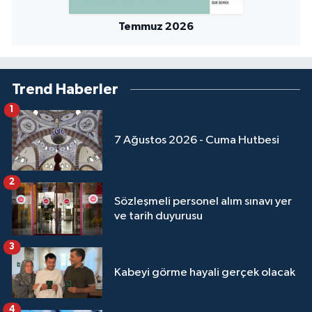
Yalova Müftülüğü
Temmuz 2026
Yozgat Müftülüğü
Zonguldak Müftülüğü
Trend Haberler
1
7 Ağustos 2026 - Cuma Hutbesi
2
Sözleşmeli personel alım sınavı yer
ve tarih duyurusu
3
Kabeyi görme hayali gerçek olacak
4