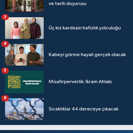
ve tarih duyurusu
Niğde Müftülüğü
3
Üç kız kardeşin hafızlık yolculuğu
Ordu Müftülüğü
4
Osmaniye Müftülüğü
Kabeyi görme hayali gerçek olacak
Rize Müftülüğü
5
Sakarya Müftülüğü
Misafirperverlik: İkram Ahlakı
Samsun Müftülüğü
6
Siirt Müftülüğü
Sıcaklıklar 44 dereceye çıkacak
Sinop Müftülüğü