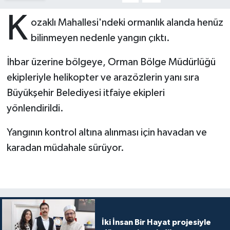
K
Ardahan Müftülüğü
Kudüs
Hutbeler
ozaklı Mahallesi'ndeki ormanlık alanda henüz
bilinmeyen nedenle yangın çıktı.
Artvin Müftülüğü
Kurban
DİYANET AKADEMİ
İhbar üzerine bölgeye, Orman Bölge Müdürlüğü
Aydın Müftülüğü
Mukabele
DİYANET GENÇLİK
ekipleriyle helikopter ve arazözlerin yanı sıra
Büyükşehir Belediyesi itfaiye ekipleri
Balıkesir Müftülüğü
Peygamberimizin Hayatı
DİYANET RADYO/TV
yönlendirildi.
Bartın Müftülüğü
Ramazan
DEPREM
Yangının kontrol altına alınması için havadan ve
karadan müdahale sürüyor.
Batman Müftülüğü
Sahabeler
Dünya
Bayburt Müftülüğü
Zekat
Eğitim
Bilecik Müftülüğü
Kültür-Sanat
İki İnsan Bir Hayat projesiyle
Bingöl Müftülüğü
Aile