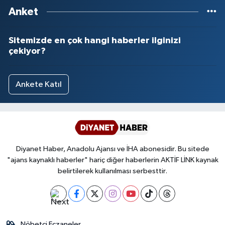
Sivas Müftülüğü
Anket
Şanlıurfa Müftülüğü
Sitemizde en çok hangi haberler ilginizi
çekiyor?
Şırnak Müftülüğü
Tekirdağ Müftülüğü
Ankete Katıl
Tokat Müftülüğü
Trabzon Müftülüğü
Diyanet Haber, Anadolu Ajansı ve İHA abonesidir. Bu sitede
Tunceli Müftülüğü
"ajans kaynaklı haberler" hariç diğer haberlerin AKTİF LİNK kaynak
belirtilerek kullanılması serbesttir.
Uşak Müftülüğü
Van Müftülüğü
Nöbetçi Eczaneler