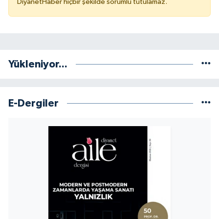
DiyanetHaber hiçbir şekilde sorumlu tutulamaz.
Karaman Müftülüğü
Kars Müftülüğü
Yükleniyor...
Kastamonu Müftülüğü
Kayseri Müftülüğü
E-Dergiler
Kilis Müftülüğü
Kırıkkale Müftülüğü
Kırklareli Müftülüğü
Kırşehir Müftülüğü
Kocaeli Müftülüğü