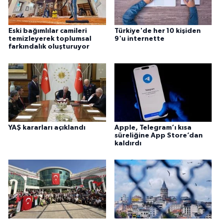
Diyarbakır Müftülüğü
İhtida Haberleri
Düzce Müftülüğü
YAŞAM
Eski bağımlılar camileri
Türkiye'de her 10 kişiden
temizleyerek toplumsal
9'u internette
farkındalık oluşturuyor
Edirne Müftülüğü
Elazığ Müftülüğü
Erzincan Müftülüğü
YAŞ kararları açıklandı
Apple, Telegram’ı kısa
Erzurum Müftülüğü
süreliğine App Store’dan
kaldırdı
Eskişehir Müftülüğü
Gaziantep Müftülüğü
Giresun Müftülüğü