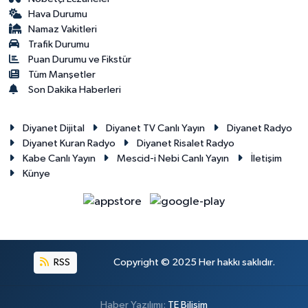
Yalova Müftülüğü
Hava Durumu
Namaz Vakitleri
Trafik Durumu
Yozgat Müftülüğü
Puan Durumu ve Fikstür
Tüm Manşetler
Zonguldak Müftülüğü
Son Dakika Haberleri
Diyanet Dijital
Diyanet TV Canlı Yayın
Diyanet Radyo
Diyanet Kuran Radyo
Diyanet Risalet Radyo
Kabe Canlı Yayın
Mescid-i Nebi Canlı Yayın
İletişim
Künye
RSS
Copyright © 2025 Her hakkı saklıdır.
Haber Yazılımı:
TE Bilişim