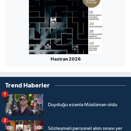
Konya Müftülüğü
Kütahya Müftülüğü
Malatya Müftülüğü
Manisa Müftülüğü
Haziran 2026
Mardin Müftülüğü
Trend Haberler
Mersin Müftülüğü
1
Muğla Müftülüğü
Duyduğu ezanla Müslüman oldu
Muş Müftülüğü
2
Sözleşmeli personel alım sınavı yer
Nevşehir Müftülüğü