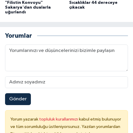
"Filistin Konvoyu"
Sıcaklıklar 44 dereceye
Gümüşhane Müftülüğü
Sakarya'dan dualarla
çıkacak
uğurlandı
Hakkari Müftülüğü
Yorumlar
Hatay Müftülüğü
Iğdır Müftülüğü
Isparta Müftülüğü
İstanbul Müftülüğü
İzmir Müftülüğü
Gönder
Kahramanmaraş Müftülüğü
Yorum yazarak
topluluk kurallarımızı
kabul etmiş bulunuyor
Karabük Müftülüğü
ve tüm sorumluluğu üstleniyorsunuz. Yazılan yorumlardan