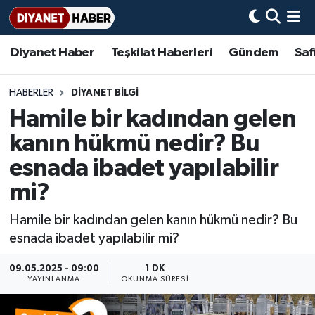
Diyanet Haber
Teşkilat Haberleri
Gündem
Saf
Diyanet Haber
Adana Müftülüğü
Bir Ayet
Aile Dergisi
İmam Hatip Okulları
Başmakale
Hadis-i Şerifler
Nöbetçi Eczaneler
Teşkilat Haberleri
Adıyaman Müftülüğü
Bir Hikaye
Aylık Dergi
Hayat Okumaları
Hava Durumu
HABERLER
DIYANET BILGI
Hamile bir kadından gelen
Afyonkarahisar Müftülüğü
Gündem
Biyografiler
Ankara Namaz Vakitleri
kanın hükmü nedir? Bu
Ağrı Müftülüğü
#Keşfet
Dini kavramlar
Trafik Durumu
esnada ibadet yapılabilir
mi?
Aksaray Müftülüğü
Diyanet Bilgi
Basında Bugün
Süper Lig Puan Durumu ve Fikstür
Hamile bir kadından gelen kanın hükmü nedir? Bu
Amasya Müftülüğü
Diyanet Takvimi
DİYANET eKİTAP
Tüm Manşetler
esnada ibadet yapılabilir mi?
Ankara Müftülüğü
Dualar
Diyanet Dergi
Son Dakika Haberleri
09.05.2025 - 09:00
1 DK
YAYINLANMA
OKUNMA SÜRESI
Antalya Müftülüğü
Hadislerle İslam
TDV
Haber Arşivi