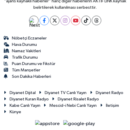
"ajans kaynaklı haberler" hariç diğer haberlerin AKTİF LİNK kaynak
belirtilerek kullanılması serbesttir.
Nöbetçi Eczaneler
Hava Durumu
Namaz Vakitleri
Trafik Durumu
Puan Durumu ve Fikstür
Tüm Manşetler
Son Dakika Haberleri
Diyanet Dijital
Diyanet TV Canlı Yayın
Diyanet Radyo
Diyanet Kuran Radyo
Diyanet Risalet Radyo
Kabe Canlı Yayın
Mescid-i Nebi Canlı Yayın
İletişim
Künye