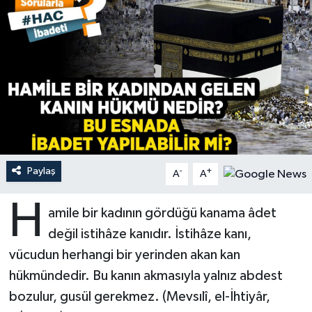
Ardahan Müftülüğü
Kudüs
Hutbeler
Artvin Müftülüğü
Kurban
DİYANET AKADEMİ
Aydın Müftülüğü
Mukabele
DİYANET GENÇLİK
Balıkesir Müftülüğü
Peygamberimizin Hayatı
DİYANET RADYO/TV
Bartın Müftülüğü
Ramazan
DEPREM
Paylaş
-
+
A
A
Batman Müftülüğü
Sahabeler
Dünya
H
amile bir kadının gördüğü kanama âdet
değil istihâze kanıdır. İstihâze kanı,
Bayburt Müftülüğü
Zekat
Eğitim
vücudun herhangi bir yerinden akan kan
Bilecik Müftülüğü
Kültür-Sanat
hükmündedir. Bu kanın akmasıyla yalnız abdest
bozulur, gusül gerekmez. (Mevsılî, el-İhtiyâr,
Bingöl Müftülüğü
Aile