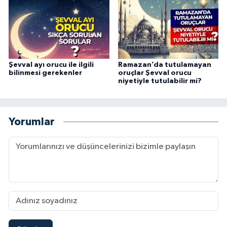
Karaman Müftülüğü
Kars Müftülüğü
Şevval ayı orucu ile ilgili
Ramazan’da tutulamayan
Kastamonu Müftülüğü
bilinmesi gerekenler
oruçlar Şevval orucu
niyetiyle tutulabilir mi?
Kayseri Müftülüğü
Kilis Müftülüğü
Yorumlar
Kırıkkale Müftülüğü
Kırklareli Müftülüğü
Kırşehir Müftülüğü
Kocaeli Müftülüğü