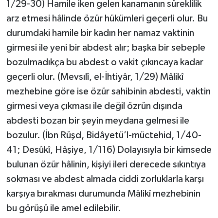
1/29-30) Hamile iken gelen kanamanın süreklilik
arz etmesi hâlinde özür hükümleri geçerli olur. Bu
Bitlis Müftülüğü
Sağlık
durumdaki hamile bir kadın her namaz vaktinin
girmesi ile yeni bir abdest alır; başka bir sebeple
Bolu Müftülüğü
Makaleler
bozulmadıkça bu abdest o vakit çıkıncaya kadar
Burdur Müftülüğü
Ekonomi
geçerli olur. (Mevsılî, el-İhtiyâr, 1/29) Mâlikî
mezhebine göre ise özür sahibinin abdesti, vaktin
Bursa Müftülüğü
Duyurular
girmesi veya çıkması ile değil özrün dışında
abdesti bozan bir şeyin meydana gelmesi ile
Çanakkale Müftülüğü
Podcast
bozulur. (İbn Rüşd, Bidâyetü’l-müctehid, 1/40-
Çankırı Müftülüğü
Bilim, Teknoloji
41; Desûkî, Hâşiye, 1/116) Dolayısıyla bir kimsede
bulunan özür hâlinin, kişiyi ileri derecede sıkıntıya
Çorum Müftülüğü
Biyografiler
sokması ve abdest almada ciddi zorluklarla karşı
karşıya bırakması durumunda Mâlikî mezhebinin
Denizli Müftülüğü
Diyanet TV
bu görüşü ile amel edilebilir.