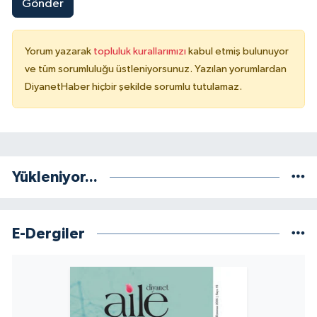
Gönder
Konya Müftülüğü
Yorum yazarak
topluluk kurallarımızı
kabul etmiş bulunuyor
Kütahya Müftülüğü
ve tüm sorumluluğu üstleniyorsunuz. Yazılan yorumlardan
DiyanetHaber hiçbir şekilde sorumlu tutulamaz.
Malatya Müftülüğü
Manisa Müftülüğü
Mardin Müftülüğü
Yükleniyor...
Mersin Müftülüğü
E-Dergiler
Muğla Müftülüğü
Muş Müftülüğü
Nevşehir Müftülüğü