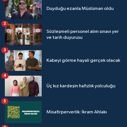
Sivas Müftülüğü
Duyduğu ezanla Müslüman oldu
Şanlıurfa Müftülüğü
2
Sözleşmeli personel alım sınavı yer
Şırnak Müftülüğü
ve tarih duyurusu
Tekirdağ Müftülüğü
3
Kabeyi görme hayali gerçek olacak
Tokat Müftülüğü
Trabzon Müftülüğü
4
Üç kız kardeşin hafızlık yolculuğu
Tunceli Müftülüğü
5
Uşak Müftülüğü
Misafirperverlik: İkram Ahlakı
Van Müftülüğü