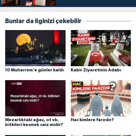
Gümüşhane Müftülüğü
Bunlar da ilginizi çekebilir
Hakkari Müftülüğü
Hatay Müftülüğü
Iğdır Müftülüğü
Isparta Müftülüğü
10 Muharrem'e günler kaldı
Kabir Ziyaretinin Adabı
İstanbul Müftülüğü
İzmir Müftülüğü
Kahramanmaraş Müftülüğü
Mezarlıktaki ağaç, ot vb.
Hac kimlere farzdır?
bitkileri kesmek caiz midir?
Karabük Müftülüğü