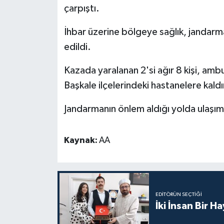
çarpıştı.
Bitlis Müftülüğü
Sağlık
İhbar üzerine bölgeye sağlık, jandarma
edildi.
Bolu Müftülüğü
Makaleler
Kazada yaralanan 2'si ağır 8 kişi, amb
Burdur Müftülüğü
Ekonomi
Başkale ilçelerindeki hastanelere kaldır
Bursa Müftülüğü
Duyurular
Jandarmanın önlem aldığı yolda ulaşım 
Çanakkale Müftülüğü
Podcast
Kaynak:
AA
Çankırı Müftülüğü
Bilim, Teknoloji
Çorum Müftülüğü
Biyografiler
EDITÖRÜN SEÇTIĞI
Denizli Müftülüğü
Diyanet TV
İki İnsan Bir H