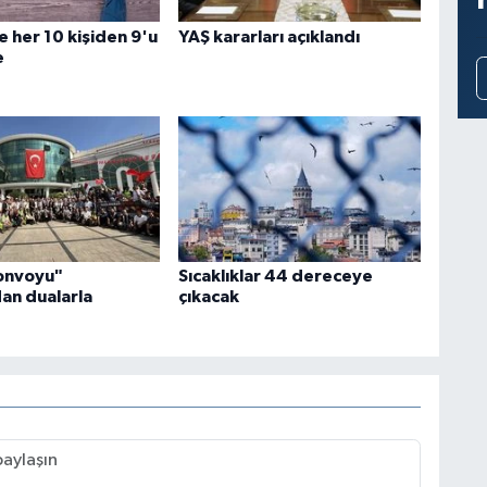
e her 10 kişiden 9'u
YAŞ kararları açıklandı
e
Konvoyu"
Sıcaklıklar 44 dereceye
an dualarla
çıkacak