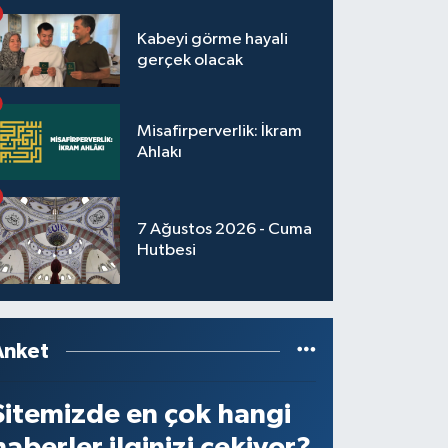
Kabeyi görme hayali
gerçek olacak
Misafirperverlik: İkram
Ahlakı
7 Ağustos 2026 - Cuma
Hutbesi
Anket
Sitemizde en çok hangi
haberler ilginizi çekiyor?