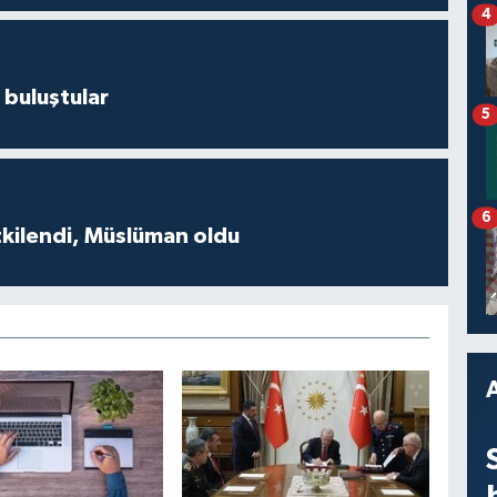
4
 buluştular
5
6
tkilendi, Müslüman oldu