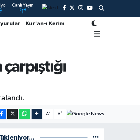
dyo
Canlı Yayın
yurular
Kur'an-ı Kerim
 çarpıştığı
ralandı.
-
+
A
A
ükleniyor...