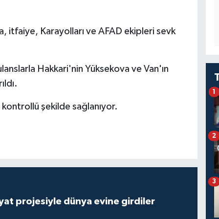
, itfaiye, Karayolları ve AFAD ekipleri sevk
ulanslarla Hakkari'nin Yüksekova ve Van'ın
ıldı.
1
kontrollü şekilde sağlanıyor.
2
3
ayat projesiyle dünya evine girdiler