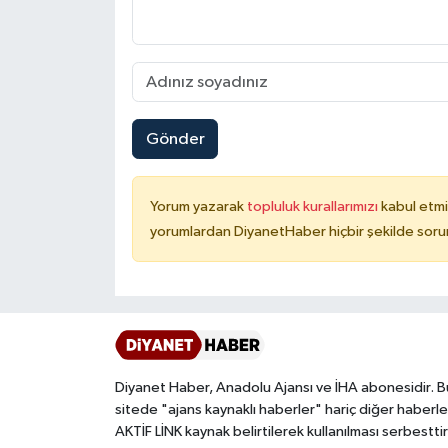
Karaman Müftülüğü
Kars Müftülüğü
Kastamonu Müftülüğü
Gönder
Kayseri Müftülüğü
Yorum yazarak
topluluk kurallarımızı
kabul etmi
yorumlardan DiyanetHaber hiçbir şekilde soru
Kilis Müftülüğü
Kırıkkale Müftülüğü
Kırklareli Müftülüğü
Kırşehir Müftülüğü
Diyanet Haber, Anadolu Ajansı ve İHA abonesidir. B
sitede "ajans kaynaklı haberler" hariç diğer haberle
AKTİF LİNK kaynak belirtilerek kullanılması serbesttir
Kocaeli Müftülüğü