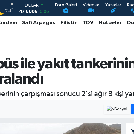
Foto Galeri
Videolar
Yazarlar
Ra
DOLAR
°
24
47,6006
0.06
EURO
ündem
Safi Arpaguş
Filistin
TDV
Hutbeler
Du
55,0250
0.02
STERLİN
64,2398
0.2
GRAM ALTIN
6500.87
0.12
BİST100
s ile yakıt tankerinin
13.799
70
ralandı
erinin çarpışması sonucu 2'si ağır 8 kişi ya
Y