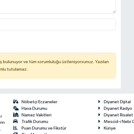
ş bulunuyor ve tüm sorumluluğu üstleniyorsunuz. Yazılan
mlu tutulamaz.
Nöbetçi Eczaneler
Diyanet Dijital
Hava Durumu
Diyanet Radyo
Namaz Vakitleri
Diyanet Risale
u
Trafik Durumu
Mescid-i Nebi C
rin
Puan Durumu ve Fikstür
Künye
.