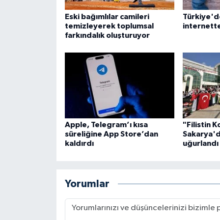
Gümüşhane Müftülüğü
Eski bağımlılar camileri
Türkiye'd
temizleyerek toplumsal
internett
Hakkari Müftülüğü
farkındalık oluşturuyor
Hatay Müftülüğü
Iğdır Müftülüğü
Isparta Müftülüğü
Apple, Telegram’ı kısa
"Filistin 
İstanbul Müftülüğü
süreliğine App Store’dan
Sakarya'd
kaldırdı
uğurlandı
İzmir Müftülüğü
Yorumlar
Kahramanmaraş Müftülüğü
Karabük Müftülüğü