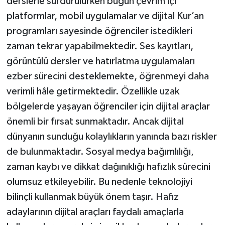
derslerle sürdürülürken bugün çevrim içi
Diyarbakır Müftülüğü
İhtida Haberleri
platformlar, mobil uygulamalar ve dijital Kur’an
Düzce Müftülüğü
YAŞAM
programları sayesinde öğrenciler istedikleri
zaman tekrar yapabilmektedir. Ses kayıtları,
Edirne Müftülüğü
görüntülü dersler ve hatırlatma uygulamaları
ezber sürecini desteklemekte, öğrenmeyi daha
Elazığ Müftülüğü
verimli hâle getirmektedir. Özellikle uzak
bölgelerde yaşayan öğrenciler için dijital araçlar
Erzincan Müftülüğü
önemli bir fırsat sunmaktadır. Ancak dijital
Erzurum Müftülüğü
dünyanın sunduğu kolaylıkların yanında bazı riskler
de bulunmaktadır. Sosyal medya bağımlılığı,
Eskişehir Müftülüğü
zaman kaybı ve dikkat dağınıklığı hafızlık sürecini
olumsuz etkileyebilir. Bu nedenle teknolojiyi
Gaziantep Müftülüğü
bilinçli kullanmak büyük önem taşır. Hafız
Giresun Müftülüğü
adaylarının dijital araçları faydalı amaçlarla