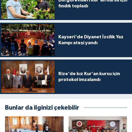
fındık topladı
Karaman Müftülüğü
Kars Müftülüğü
Kayseri'de Diyanet İzcilik Yaz
Kastamonu Müftülüğü
Kampı ateşi yandı
Kayseri Müftülüğü
Kilis Müftülüğü
Rize’de kız Kur’an kursu için
protokol imzalandı
Kırıkkale Müftülüğü
Kırklareli Müftülüğü
Bunlar da ilginizi çekebilir
Kırşehir Müftülüğü
Kocaeli Müftülüğü