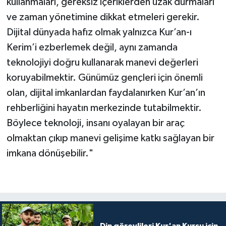
kullanmaları, gereksiz içeriklerden uzak durmaları
Gümüşhane Müftülüğü
ve zaman yönetimine dikkat etmeleri gerekir.
Dijital dünyada hafız olmak yalnızca Kur’an-ı
Hakkari Müftülüğü
Kerim’i ezberlemek değil, aynı zamanda
Hatay Müftülüğü
teknolojiyi doğru kullanarak manevi değerleri
koruyabilmektir. Günümüz gençleri için önemli
Iğdır Müftülüğü
olan, dijital imkanlardan faydalanırken Kur’an’ın
rehberliğini hayatın merkezinde tutabilmektir.
Isparta Müftülüğü
Böylece teknoloji, insanı oyalayan bir araç
olmaktan çıkıp manevi gelişime katkı sağlayan bir
İstanbul Müftülüğü
imkana dönüşebilir."
İzmir Müftülüğü
Kahramanmaraş Müftülüğü
Karabük Müftülüğü
Din görevlileri Kur'an Kursu için