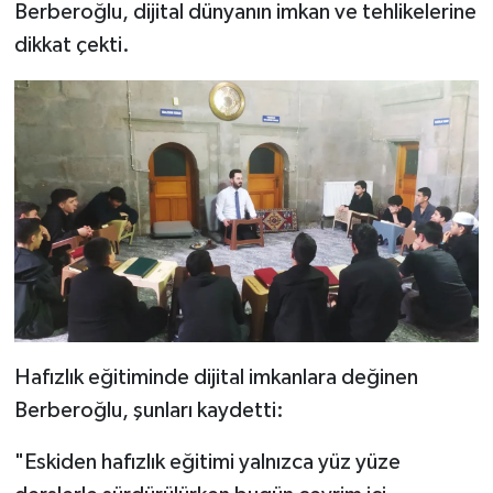
Berberoğlu, dijital dünyanın imkan ve tehlikelerine
dikkat çekti.
Bitlis Müftülüğü
Sağlık
Bolu Müftülüğü
Makaleler
Burdur Müftülüğü
Ekonomi
Bursa Müftülüğü
Duyurular
Çanakkale Müftülüğü
Podcast
Çankırı Müftülüğü
Bilim, Teknoloji
Hafızlık eğitiminde dijital imkanlara değinen
Çorum Müftülüğü
Biyografiler
Berberoğlu, şunları kaydetti:
Denizli Müftülüğü
Diyanet TV
"Eskiden hafızlık eğitimi yalnızca yüz yüze