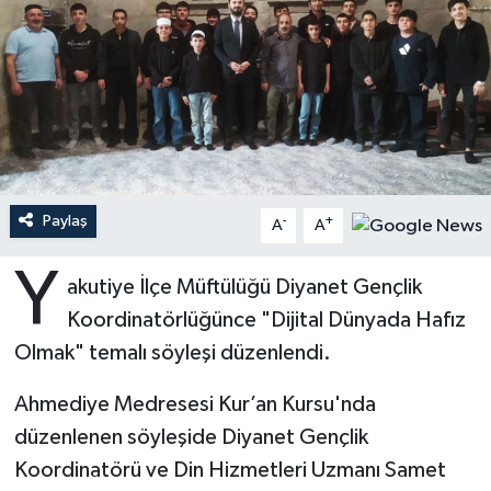
Ardahan Müftülüğü
Kudüs
Hutbeler
Artvin Müftülüğü
Kurban
DİYANET AKADEMİ
Aydın Müftülüğü
Mukabele
DİYANET GENÇLİK
Balıkesir Müftülüğü
Peygamberimizin Hayatı
DİYANET RADYO/TV
Paylaş
-
+
A
A
Bartın Müftülüğü
Ramazan
DEPREM
Y
akutiye İlçe Müftülüğü Diyanet Gençlik
Koordinatörlüğünce "Dijital Dünyada Hafız
Batman Müftülüğü
Sahabeler
Dünya
Olmak" temalı söyleşi düzenlendi.
Bayburt Müftülüğü
Zekat
Eğitim
Ahmediye Medresesi Kur’an Kursu'nda
Bilecik Müftülüğü
Kültür-Sanat
düzenlenen söyleşide Diyanet Gençlik
Koordinatörü ve Din Hizmetleri Uzmanı Samet
Bingöl Müftülüğü
Aile