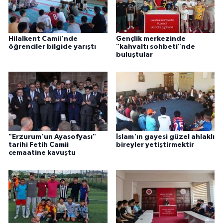
Konya Müftülüğü
Hilalkent Camii'nde
Gençlik merkezinde
Kütahya Müftülüğü
öğrenciler bilgide yarıştı
"kahvaltı sohbeti"nde
buluştular
Malatya Müftülüğü
Manisa Müftülüğü
Mardin Müftülüğü
"Erzurum'un Ayasofyası"
İslam'ın gayesi güzel ahlaklı
tarihi Fetih Camii
bireyler yetiştirmektir
Mersin Müftülüğü
cemaatine kavuştu
Muğla Müftülüğü
Muş Müftülüğü
Nevşehir Müftülüğü