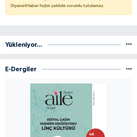
Sivas Müftülüğü
DiyanetHaber hiçbir şekilde sorumlu tutulamaz.
Şanlıurfa Müftülüğü
Şırnak Müftülüğü
Yükleniyor...
Tekirdağ Müftülüğü
Tokat Müftülüğü
E-Dergiler
Trabzon Müftülüğü
Tunceli Müftülüğü
Uşak Müftülüğü
Van Müftülüğü