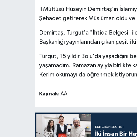
İl Müftüsü Hüseyin Demirtaş'ın İslamiy
Bitlis Müftülüğü
Sağlık
Şehadet getirerek Müslüman oldu ve "
Bolu Müftülüğü
Makaleler
Demirtaş, Turgut'a "İhtida Belgesi" ile
Başkanlığı yayınlarından çıkan çeşitli k
Burdur Müftülüğü
Ekonomi
Turgut, 15 yıldır Bolu'da yaşadığını be
Bursa Müftülüğü
Duyurular
yaşamadım. Ramazan ayıyla birlikte kar
Kerim okumayı da öğrenmek istiyorum
Çanakkale Müftülüğü
Podcast
Çankırı Müftülüğü
Bilim, Teknoloji
Kaynak:
AA
Çorum Müftülüğü
Biyografiler
Denizli Müftülüğü
Diyanet TV
EDITÖRÜN SEÇTIĞI
İki İnsan Bir H