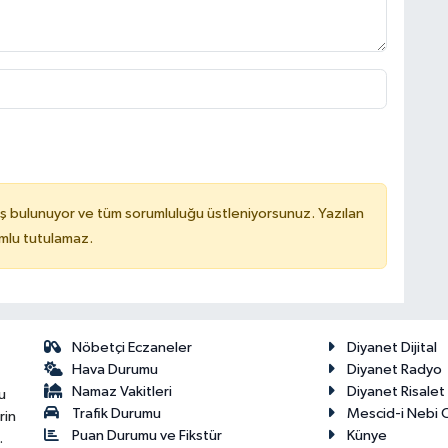
ş bulunuyor ve tüm sorumluluğu üstleniyorsunuz. Yazılan
mlu tutulamaz.
Nöbetçi Eczaneler
Diyanet Dijital
Hava Durumu
Diyanet Radyo
Namaz Vakitleri
Diyanet Risale
u
Trafik Durumu
Mescid-i Nebi C
rin
Puan Durumu ve Fikstür
Künye
.