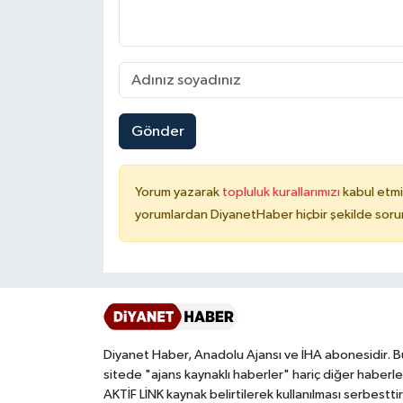
Karaman Müftülüğü
Kars Müftülüğü
Kastamonu Müftülüğü
Gönder
Kayseri Müftülüğü
Yorum yazarak
topluluk kurallarımızı
kabul etmi
Kilis Müftülüğü
yorumlardan DiyanetHaber hiçbir şekilde soru
Kırıkkale Müftülüğü
Kırklareli Müftülüğü
Kırşehir Müftülüğü
Diyanet Haber, Anadolu Ajansı ve İHA abonesidir. B
sitede "ajans kaynaklı haberler" hariç diğer haberle
Kocaeli Müftülüğü
AKTİF LİNK kaynak belirtilerek kullanılması serbesttir