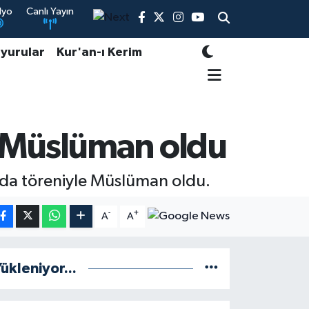
dyo
Canlı Yayın
yurular
Kur'an-ı Kerim
 Müslüman oldu
ida töreniyle Müslüman oldu.
-
+
A
A
ükleniyor...