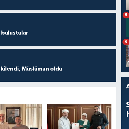
5
 buluştular
6
tkilendi, Müslüman oldu