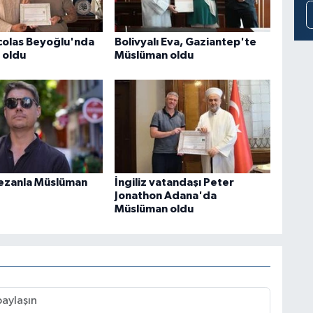
icolas Beyoğlu'nda
Bolivyalı Eva, Gaziantep'te
 oldu
Müslüman oldu
ezanla Müslüman
İngiliz vatandaşı Peter
Jonathon Adana'da
Müslüman oldu