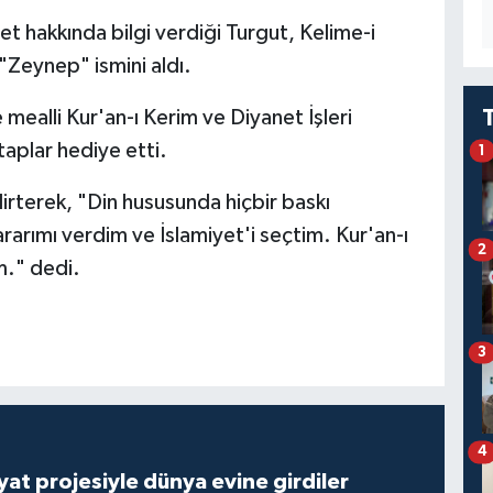
et hakkında bilgi verdiği Turgut, Kelime-i
Zeynep" ismini aldı.
 mealli Kur'an-ı Kerim ve Diyanet İşleri
itaplar hediye etti.
1
lirterek, "Din hususunda hiçbir baskı
arımı verdim ve İslamiyet'i seçtim. Kur'an-ı
2
." dedi.
3
4
ayat projesiyle dünya evine girdiler