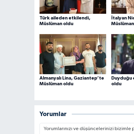
Gümüşhane Müftülüğü
Türk aileden etkilendi,
İtalyan N
Hakkari Müftülüğü
Müslüman oldu
Müslüman
Hatay Müftülüğü
Iğdır Müftülüğü
Isparta Müftülüğü
Almanyalı Lina, Gaziantep’te
Duyduğu 
İstanbul Müftülüğü
Müslüman oldu
oldu
İzmir Müftülüğü
Kahramanmaraş Müftülüğü
Yorumlar
Karabük Müftülüğü