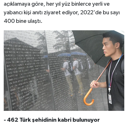
açıklamaya göre, her yıl yüz binlerce yerli ve
yabancı kişi anıtı ziyaret ediyor, 2022'de bu sayı
Niğde Müftülüğü
400 bine ulaştı.
Ordu Müftülüğü
Osmaniye Müftülüğü
Rize Müftülüğü
Sakarya Müftülüğü
Samsun Müftülüğü
Siirt Müftülüğü
Sinop Müftülüğü
- 462 Türk şehidinin kabri bulunuyor