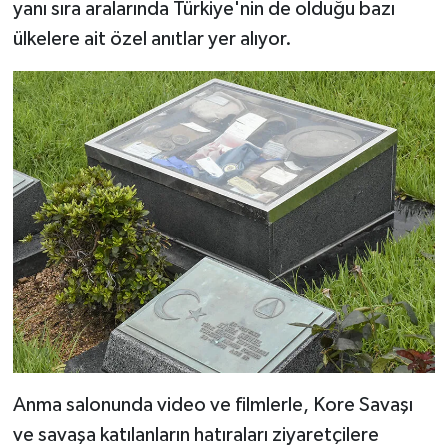
yanı sıra aralarında Türkiye'nin de olduğu bazı
Gümüşhane Müftülüğü
ülkelere ait özel anıtlar yer alıyor.
Hakkari Müftülüğü
Hatay Müftülüğü
Iğdır Müftülüğü
Isparta Müftülüğü
İstanbul Müftülüğü
İzmir Müftülüğü
Kahramanmaraş Müftülüğü
Anma salonunda video ve filmlerle, Kore Savaşı
Karabük Müftülüğü
ve savaşa katılanların hatıraları ziyaretçilere