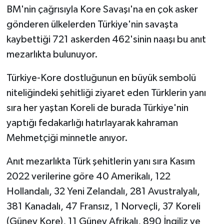
Sivas Müftülüğü
BM'nin çağrısıyla Kore Savaşı'na en çok asker
gönderen ülkelerden Türkiye'nin savaşta
Şanlıurfa Müftülüğü
kaybettiği 721 askerden 462'sinin naaşı bu anıt
mezarlıkta bulunuyor.
Şırnak Müftülüğü
Türkiye-Kore dostluğunun en büyük sembolü
Tekirdağ Müftülüğü
niteliğindeki şehitliği ziyaret eden Türklerin yanı
sıra her yaştan Koreli de burada Türkiye'nin
Tokat Müftülüğü
yaptığı fedakarlığı hatırlayarak kahraman
Trabzon Müftülüğü
Mehmetçiği minnetle anıyor.
Tunceli Müftülüğü
Anıt mezarlıkta Türk şehitlerin yanı sıra Kasım
2022 verilerine göre 40 Amerikalı, 122
Uşak Müftülüğü
Hollandalı, 32 Yeni Zelandalı, 281 Avustralyalı,
381 Kanadalı, 47 Fransız, 1 Norveçli, 37 Koreli
Van Müftülüğü
(Güney Kore), 11 Güney Afrikalı, 890 İngiliz ve