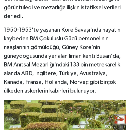
görüntüledi ve mezarlığa ilişkin istatiksel verileri
Bitlis Müftülüğü
Sağlık
derledi.
Bolu Müftülüğü
Makaleler
1950-1953'te yaşanan Kore Savaşı'nda hayatını
kaybeden BM Çokuluslu Gücü personelinin
Burdur Müftülüğü
Ekonomi
naaşlarının gömüldüğü, Güney Kore'nin
güneydoğusunda yer alan liman kenti Busan'da,
Bursa Müftülüğü
Duyurular
BM Anıtsal Mezarlığı'ndaki 133 bin metrekarelik
Çanakkale Müftülüğü
Podcast
alanda ABD, İngiltere, Türkiye, Avustralya,
Kanada, Fransa, Hollanda, Norveç gibi birçok
Çankırı Müftülüğü
Bilim, Teknoloji
ülkeden askerlerin kabirleri bulunuyor.
Çorum Müftülüğü
Biyografiler
Denizli Müftülüğü
Diyanet TV