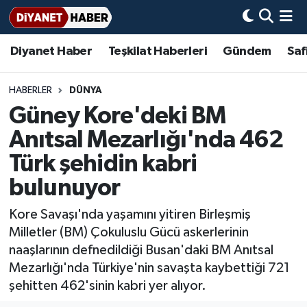
Diyanet Haber
Teşkilat Haberleri
Gündem
Saf
Diyanet Haber
Adana Müftülüğü
Bir Ayet
Aile Dergisi
İmam Hatip Okulları
Başmakale
Hadis-i Şerifler
Nöbetçi Eczaneler
Teşkilat Haberleri
Adıyaman Müftülüğü
Bir Hikaye
Aylık Dergi
Hayat Okumaları
Hava Durumu
HABERLER
DÜNYA
Güney Kore'deki BM
Afyonkarahisar Müftülüğü
Gündem
Biyografiler
Ankara Namaz Vakitleri
Anıtsal Mezarlığı'nda 462
Ağrı Müftülüğü
#Keşfet
Dini kavramlar
Trafik Durumu
Türk şehidin kabri
bulunuyor
Aksaray Müftülüğü
Diyanet Bilgi
Basında Bugün
Süper Lig Puan Durumu ve Fikstür
Kore Savaşı'nda yaşamını yitiren Birleşmiş
Amasya Müftülüğü
Diyanet Takvimi
DİYANET eKİTAP
Tüm Manşetler
Milletler (BM) Çokuluslu Gücü askerlerinin
naaşlarının defnedildiği Busan'daki BM Anıtsal
Ankara Müftülüğü
Dualar
Diyanet Dergi
Son Dakika Haberleri
Mezarlığı'nda Türkiye'nin savaşta kaybettiği 721
şehitten 462'sinin kabri yer alıyor.
Antalya Müftülüğü
Hadislerle İslam
TDV
Haber Arşivi