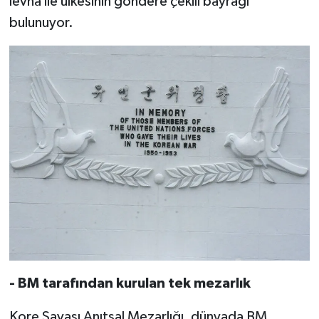
levha ile ülkesinin göndere çekili bayrağı
bulunuyor.
- BM tarafından kurulan tek mezarlık
Kore Savaşı Anıtsal Mezarlığı, dünyada BM