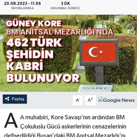
20.08.2023 - 11:56
3 DK
YAYINLANMA
OKUNMA SÜRESI
Ardahan Müftülüğü
Kudüs
Hutbeler
Artvin Müftülüğü
Kurban
DİYANET AKADEMİ
Aydın Müftülüğü
Mukabele
DİYANET GENÇLİK
Balıkesir Müftülüğü
Peygamberimizin Hayatı
DİYANET RADYO/TV
Bartın Müftülüğü
Ramazan
DEPREM
Batman Müftülüğü
Sahabeler
Dünya
Paylaş
-
+
A
A
Bayburt Müftülüğü
Zekat
Eğitim
A
A muhabiri, Kore Savaşı'nın ardından BM
Bilecik Müftülüğü
Kültür-Sanat
Çokuluslu Gücü askerlerinin cenazelerinin
defnedildiği Busan'daki BM Anıtsal Mezarlığı'nı
Bingöl Müftülüğü
Aile