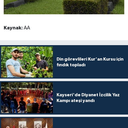
Kaynak:
AA
Din görevlileri Kur'an Kursu için
fındık topladı
Kayseri'de Diyanet İzcilik Yaz
Kampı ateşi yandı