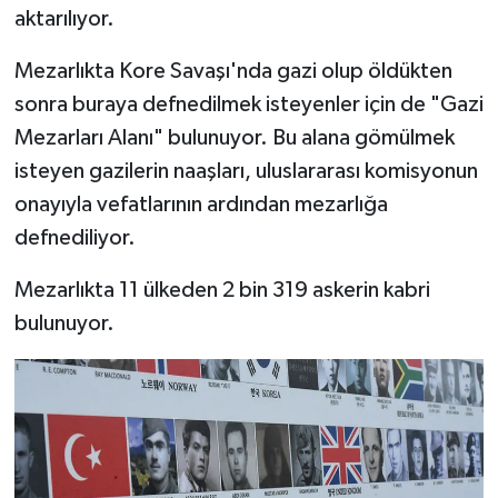
aktarılıyor.
Karaman Müftülüğü
Mezarlıkta Kore Savaşı'nda gazi olup öldükten
Kars Müftülüğü
sonra buraya defnedilmek isteyenler için de "Gazi
Mezarları Alanı" bulunuyor. Bu alana gömülmek
Kastamonu Müftülüğü
isteyen gazilerin naaşları, uluslararası komisyonun
Kayseri Müftülüğü
onayıyla vefatlarının ardından mezarlığa
defnediliyor.
Kilis Müftülüğü
Mezarlıkta 11 ülkeden 2 bin 319 askerin kabri
Kırıkkale Müftülüğü
bulunuyor.
Kırklareli Müftülüğü
Kırşehir Müftülüğü
Kocaeli Müftülüğü