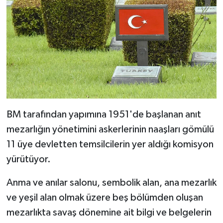
Diyarbakır Müftülüğü
İhtida Haberleri
Düzce Müftülüğü
YAŞAM
Edirne Müftülüğü
Elazığ Müftülüğü
Erzincan Müftülüğü
BM tarafından yapımına 1951'de başlanan anıt
mezarlığın yönetimini askerlerinin naaşları gömülü
Erzurum Müftülüğü
11 üye devletten temsilcilerin yer aldığı komisyon
Eskişehir Müftülüğü
yürütüyor.
Gaziantep Müftülüğü
Anma ve anılar salonu, sembolik alan, ana mezarlık
ve yeşil alan olmak üzere beş bölümden oluşan
Giresun Müftülüğü
mezarlıkta savaş dönemine ait bilgi ve belgelerin