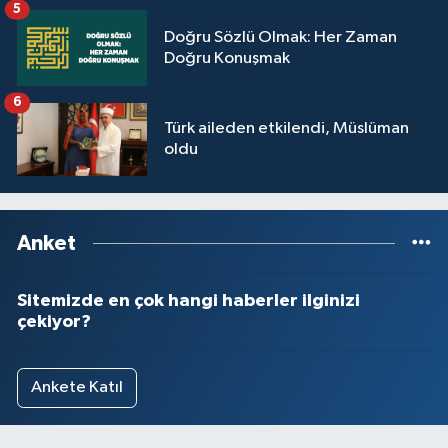
5
Doğru Sözlü Olmak: Her Zaman
Doğru Konuşmak
6
Türk aileden etkilendi, Müslüman
oldu
Anket
Sitemizde en çok hangi haberler ilginizi
çekiyor?
Ankete Katıl