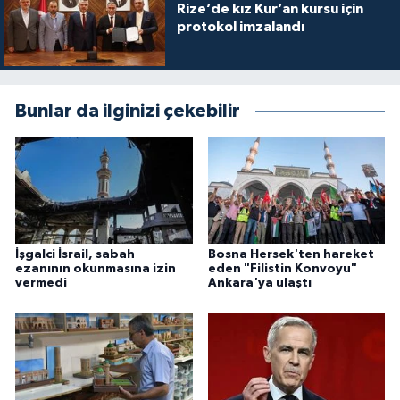
Rize’de kız Kur’an kursu için
protokol imzalandı
Bunlar da ilginizi çekebilir
İşgalci İsrail, sabah
Bosna Hersek'ten hareket
ezanının okunmasına izin
eden "Filistin Konvoyu"
vermedi
Ankara'ya ulaştı