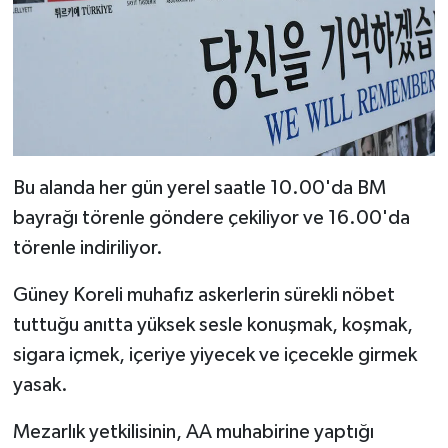
Konya Müftülüğü
Kütahya Müftülüğü
Malatya Müftülüğü
Bu alanda her gün yerel saatle 10.00'da BM
Manisa Müftülüğü
bayrağı törenle göndere çekiliyor ve 16.00'da
Mardin Müftülüğü
törenle indiriliyor.
Güney Koreli muhafız askerlerin sürekli nöbet
Mersin Müftülüğü
tuttuğu anıtta yüksek sesle konuşmak, koşmak,
Muğla Müftülüğü
sigara içmek, içeriye yiyecek ve içecekle girmek
yasak.
Muş Müftülüğü
Mezarlık yetkilisinin, AA muhabirine yaptığı
Nevşehir Müftülüğü