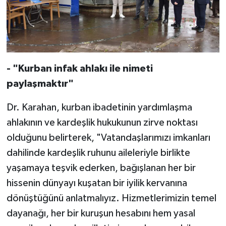
Diyarbakır Müftülüğü
İhtida Haberleri
Düzce Müftülüğü
YAŞAM
Edirne Müftülüğü
- "Kurban infak ahlakı ile nimeti
Elazığ Müftülüğü
paylaşmaktır"
Erzincan Müftülüğü
Dr. Karahan, kurban ibadetinin yardımlaşma
ahlakının ve kardeşlik hukukunun zirve noktası
Erzurum Müftülüğü
olduğunu belirterek, "Vatandaşlarımızı imkanları
dahilinde kardeşlik ruhunu aileleriyle birlikte
Eskişehir Müftülüğü
yaşamaya teşvik ederken, bağışlanan her bir
hissenin dünyayı kuşatan bir iyilik kervanına
Gaziantep Müftülüğü
dönüştüğünü anlatmalıyız. Hizmetlerimizin temel
Giresun Müftülüğü
dayanağı, her bir kuruşun hesabını hem yasal