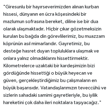
"Giresunlu bir hayırseverimizden alınan kurban
Karaman Müftülüğü
hissesi, dünyanın en ücra köşesindeki bir
Kars Müftülüğü
mazlumun sofrasına bereket, diline ise bir dua
olarak ulaşmaktadır. Hiçbir çıkar gözetmeksizin
Kastamonu Müftülüğü
kurulan bu bağda din görevlilerimiz, bu muazzam
köprünün asıl mimarlarıdır. Gayretimiz, bu
Kayseri Müftülüğü
desteğe hasret duyan topluluklara ulaşmak ve
Kilis Müftülüğü
onlara yalnız olmadıklarını hissettirmektir.
Kilometrelerce uzaktaki bir kardeşimizin bizi
Kırıkkale Müftülüğü
gördüğünde hissettiği o büyük heyecan ve
güven, gerçekleştirdiğimiz bu çalışmaların en
Kırklareli Müftülüğü
büyük başarısıdır. Vatandaşlarımızın teveccühü ve
Kırşehir Müftülüğü
sizlerin sahadaki samimi gayretleriyle, bu iyilik
hareketini çok daha ileri noktalara taşıyacağız."
Kocaeli Müftülüğü