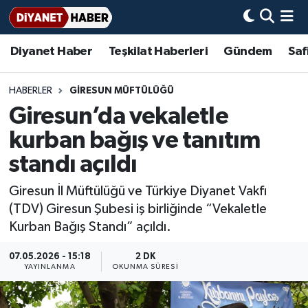
Diyanet Haber
Teşkilat Haberleri
Gündem
Saf
Diyanet Haber
Adana Müftülüğü
Bir Ayet
Aile Dergisi
İmam Hatip Okulları
Başmakale
Hadis-i Şerifler
Nöbetçi Eczaneler
Teşkilat Haberleri
Adıyaman Müftülüğü
Bir Hikaye
Aylık Dergi
Hayat Okumaları
Hava Durumu
HABERLER
GIRESUN MÜFTÜLÜĞÜ
Giresun’da vekaletle
Afyonkarahisar Müftülüğü
Gündem
Biyografiler
Ankara Namaz Vakitleri
kurban bağış ve tanıtım
Ağrı Müftülüğü
#Keşfet
Dini kavramlar
Trafik Durumu
standı açıldı
Giresun İl Müftülüğü ve Türkiye Diyanet Vakfı
Aksaray Müftülüğü
Diyanet Bilgi
Basında Bugün
Süper Lig Puan Durumu ve Fikstür
(TDV) Giresun Şubesi iş birliğinde “Vekaletle
Kurban Bağış Standı” açıldı.
Amasya Müftülüğü
Diyanet Takvimi
DİYANET eKİTAP
Tüm Manşetler
07.05.2026 - 15:18
2 DK
Ankara Müftülüğü
Dualar
Diyanet Dergi
Son Dakika Haberleri
YAYINLANMA
OKUNMA SÜRESI
Antalya Müftülüğü
Hadislerle İslam
TDV
Haber Arşivi