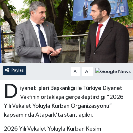
Ardahan Müftülüğü
Kudüs
Hutbeler
Artvin Müftülüğü
Kurban
DİYANET AKADEMİ
Aydın Müftülüğü
Mukabele
DİYANET GENÇLİK
Balıkesir Müftülüğü
Peygamberimizin Hayatı
DİYANET RADYO/TV
Paylaş
-
+
Bartın Müftülüğü
Ramazan
DEPREM
A
A
D
Batman Müftülüğü
Sahabeler
Dünya
iyanet İşleri Başkanlığı ile Türkiye Diyanet
Vakfının ortaklaşa gerçekleştirdiği “2026
Bayburt Müftülüğü
Zekat
Eğitim
Yılı Vekalet Yoluyla Kurban Organizasyonu”
kapsamında Atapark’ta stant açıldı.
Bilecik Müftülüğü
Kültür-Sanat
2026 Yılı Vekalet Yoluyla Kurban Kesim
Bingöl Müftülüğü
Aile