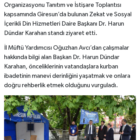
Organizasyonu Tanıtım ve İstişare Toplantısı
kapsamında Giresun’da bulunan Zekat ve Sosyal
Bitlis Müftülüğü
Sağlık
İçerikli Din Hizmetleri Daire Başkanı Dr. Harun
Bolu Müftülüğü
Makaleler
Dündar Karahan standı ziyaret etti.
Burdur Müftülüğü
Ekonomi
İl Müftü Yardımcısı Oğuzhan Avcı’dan çalışmalar
hakkında bilgi alan Başkan Dr. Harun Dündar
Bursa Müftülüğü
Duyurular
Karahan, önceliklerinin vatandaşlara kurban
ibadetinin manevi derinliğini yaşatmak ve onlara
Çanakkale Müftülüğü
Podcast
doğru rehberlik etmek olduğunu vurguladı.
Çankırı Müftülüğü
Bilim, Teknoloji
Çorum Müftülüğü
Biyografiler
Denizli Müftülüğü
Diyanet TV