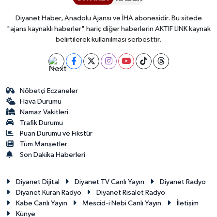
Diyanet Haber, Anadolu Ajansı ve İHA abonesidir. Bu sitede
"ajans kaynaklı haberler" hariç diğer haberlerin AKTİF LİNK kaynak
belirtilerek kullanılması serbesttir.
Nöbetçi Eczaneler
Hava Durumu
Namaz Vakitleri
Trafik Durumu
Puan Durumu ve Fikstür
Tüm Manşetler
Son Dakika Haberleri
Diyanet Dijital
Diyanet TV Canlı Yayın
Diyanet Radyo
Diyanet Kuran Radyo
Diyanet Risalet Radyo
Kabe Canlı Yayın
Mescid-i Nebi Canlı Yayın
İletişim
Künye