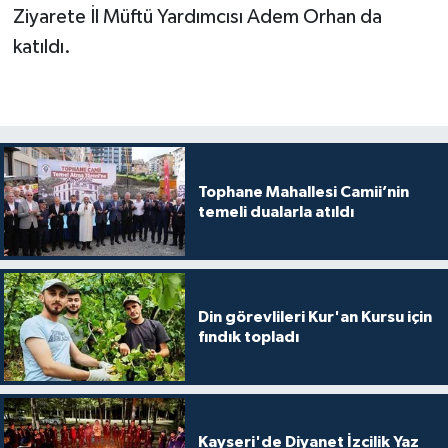
Ziyarete İl Müftü Yardımcısı Adem Orhan da
Konya Müftülüğü
katıldı.
Kütahya Müftülüğü
Malatya Müftülüğü
Tophane Mahallesi Camii’nin
Manisa Müftülüğü
temeli dualarla atıldı
Mardin Müftülüğü
Mersin Müftülüğü
Din görevlileri Kur'an Kursu için
fındık topladı
Muğla Müftülüğü
Muş Müftülüğü
Kayseri'de Diyanet İzcilik Yaz
Nevşehir Müftülüğü