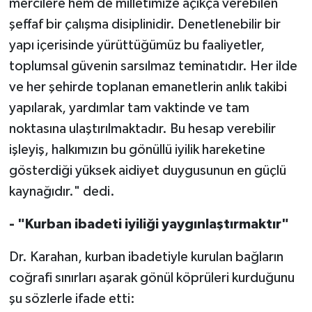
mercilere hem de milletimize açıkça verebilen
Gümüşhane Müftülüğü
şeffaf bir çalışma disiplinidir. Denetlenebilir bir
yapı içerisinde yürüttüğümüz bu faaliyetler,
Hakkari Müftülüğü
toplumsal güvenin sarsılmaz teminatıdır. Her ilde
Hatay Müftülüğü
ve her şehirde toplanan emanetlerin anlık takibi
yapılarak, yardımlar tam vaktinde ve tam
Iğdır Müftülüğü
noktasına ulaştırılmaktadır. Bu hesap verebilir
işleyiş, halkımızın bu gönüllü iyilik hareketine
Isparta Müftülüğü
gösterdiği yüksek aidiyet duygusunun en güçlü
İstanbul Müftülüğü
kaynağıdır." dedi.
- "Kurban ibadeti iyiliği yaygınlaştırmaktır"
İzmir Müftülüğü
Dr. Karahan, kurban ibadetiyle kurulan bağların
Kahramanmaraş Müftülüğü
coğrafi sınırları aşarak gönül köprüleri kurduğunu
Karabük Müftülüğü
şu sözlerle ifade etti: