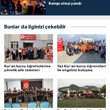
Kampı ateşi yandı
Niğde Müftülüğü
Ordu Müftülüğü
Bunlar da ilginizi çekebilir
Osmaniye Müftülüğü
Rize Müftülüğü
Sakarya Müftülüğü
Kur’an kursu öğreticilerine
Yaz Kur'an kursu öğrencileri
yönelik aile semineri
ile engelsiz buluşma
Samsun Müftülüğü
Siirt Müftülüğü
Sinop Müftülüğü