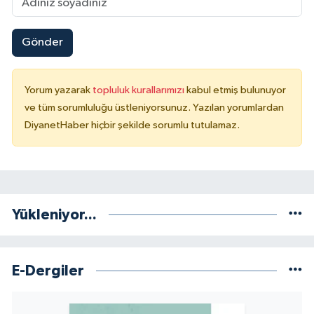
Yalova Müftülüğü
Gönder
Yozgat Müftülüğü
Zonguldak Müftülüğü
Yorum yazarak
topluluk kurallarımızı
kabul etmiş bulunuyor
ve tüm sorumluluğu üstleniyorsunuz. Yazılan yorumlardan
DiyanetHaber hiçbir şekilde sorumlu tutulamaz.
Yükleniyor...
E-Dergiler