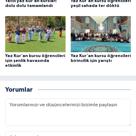
Yatılı yaz Kur’an kursları
Yaz Kur'an kursu öğrencileri
Sivas Müftülüğü
dolu dolu tamamlandı
yeşil sahada ter döktü
Şanlıurfa Müftülüğü
Şırnak Müftülüğü
Tekirdağ Müftülüğü
Yaz Kur'an kursu öğrencileri
Yaz Kur'an kursu öğrencileri
için şenlik havasında
birincilik için yarıştı
Tokat Müftülüğü
etkinlik
Trabzon Müftülüğü
Yorumlar
Tunceli Müftülüğü
Uşak Müftülüğü
Van Müftülüğü