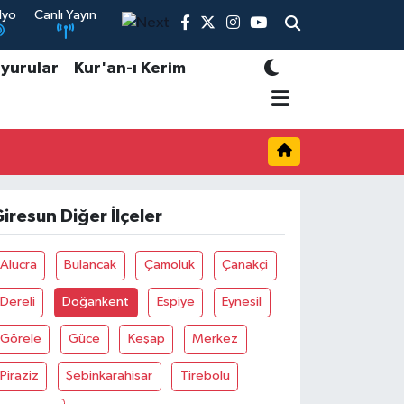
dyo
Canlı Yayın
yurular
Kur'an-ı Kerim
iresun Diğer İlçeler
Alucra
Bulancak
Çamoluk
Çanakçi
Dereli
Doğankent
Espiye
Eynesil
Görele
Güce
Keşap
Merkez
Piraziz
Şebinkarahisar
Tirebolu