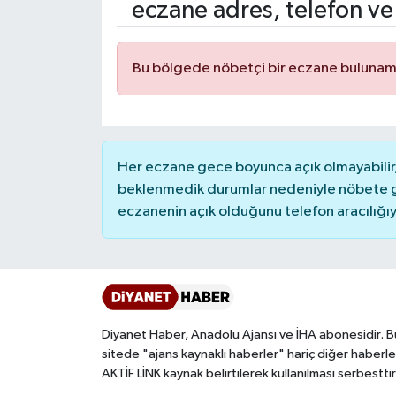
eczane adres, telefon ve
Ardahan Müftülüğü
Kudüs
Hutbeler
Bu bölgede nöbetçi bir eczane bulunam
Artvin Müftülüğü
Kurban
DİYANET AKADEMİ
Aydın Müftülüğü
Mukabele
DİYANET GENÇLİK
Balıkesir Müftülüğü
Peygamberimizin Hayatı
DİYANET RADYO/TV
Her eczane gece boyunca açık olmayabilir, 
beklenmedik durumlar nedeniyle nöbete g
eczanenin açık olduğunu telefon aracılığıyla 
Bartın Müftülüğü
Ramazan
DEPREM
Batman Müftülüğü
Sahabeler
Dünya
Bayburt Müftülüğü
Zekat
Eğitim
Diyanet Haber, Anadolu Ajansı ve İHA abonesidir. B
Bilecik Müftülüğü
Kültür-Sanat
sitede "ajans kaynaklı haberler" hariç diğer haberle
AKTİF LİNK kaynak belirtilerek kullanılması serbesttir
Bingöl Müftülüğü
Aile