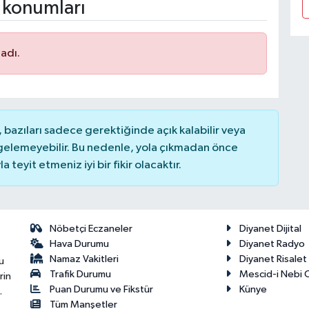
 konumları
adı.
bazıları sadece gerektiğinde açık kalabilir veya
elemeyebilir. Bu nedenle, yola çıkmadan önce
teyit etmeniz iyi bir fikir olacaktır.
Nöbetçi Eczaneler
Diyanet Dijital
Hava Durumu
Diyanet Radyo
Namaz Vakitleri
Diyanet Risale
u
Trafik Durumu
Mescid-i Nebi C
rin
Puan Durumu ve Fikstür
Künye
.
Tüm Manşetler