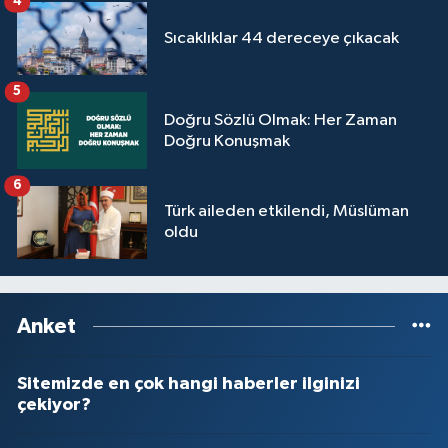
4
Yalova Müftülüğü
Sıcaklıklar 44 dereceye çıkacak
Yozgat Müftülüğü
5
Doğru Sözlü Olmak: Her Zaman
Zonguldak Müftülüğü
Doğru Konuşmak
6
Türk aileden etkilendi, Müslüman
oldu
Anket
Sitemizde en çok hangi haberler ilginizi
çekiyor?