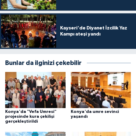
Gümüşhane Müftülüğü
Hakkari Müftülüğü
Kayseri'de Diyanet İzcilik Yaz
Kampı ateşi yandı
Hatay Müftülüğü
Iğdır Müftülüğü
Bunlar da ilginizi çekebilir
Isparta Müftülüğü
İstanbul Müftülüğü
İzmir Müftülüğü
Konya'da "Vefa Umresi"
Konya'da umre sevinci
Kahramanmaraş Müftülüğü
projesinde kura çekilişi
yaşandı
gerçekleştirildi
Karabük Müftülüğü