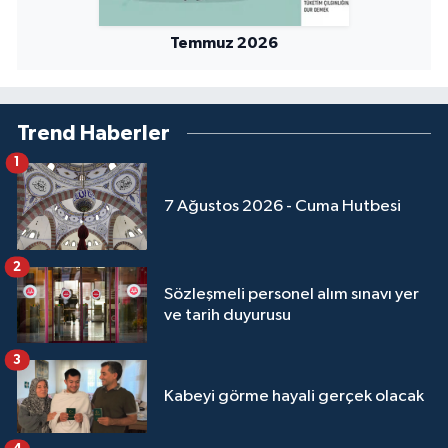
Sivas Müftülüğü
Temmuz 2026
Şanlıurfa Müftülüğü
Şırnak Müftülüğü
Trend Haberler
Tekirdağ Müftülüğü
1
7 Ağustos 2026 - Cuma Hutbesi
Tokat Müftülüğü
Trabzon Müftülüğü
2
Sözleşmeli personel alım sınavı yer
ve tarih duyurusu
Tunceli Müftülüğü
3
Uşak Müftülüğü
Kabeyi görme hayali gerçek olacak
Van Müftülüğü