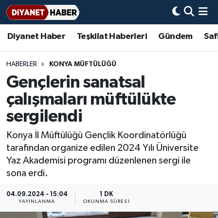
Diyanet Haber
Teşkilat Haberleri
Gündem
Saf
Diyanet Haber
Adana Müftülüğü
Bir Ayet
Aile Dergisi
İmam Hatip Okulları
Başmakale
Hadis-i Şerifler
Nöbetçi Eczaneler
Teşkilat Haberleri
Adıyaman Müftülüğü
Bir Hikaye
Aylık Dergi
Hayat Okumaları
Hava Durumu
HABERLER
KONYA MÜFTÜLÜĞÜ
Gençlerin sanatsal
Afyonkarahisar Müftülüğü
Gündem
Biyografiler
Ankara Namaz Vakitleri
çalışmaları müftülükte
Ağrı Müftülüğü
#Keşfet
Dini kavramlar
Trafik Durumu
sergilendi
Konya İl Müftülüğü Gençlik Koordinatörlüğü
Aksaray Müftülüğü
Diyanet Bilgi
Basında Bugün
Süper Lig Puan Durumu ve Fikstür
tarafından organize edilen 2024 Yılı Üniversite
Yaz Akademisi programı düzenlenen sergi ile
Amasya Müftülüğü
Diyanet Takvimi
DİYANET eKİTAP
Tüm Manşetler
sona erdi.
Ankara Müftülüğü
Dualar
Diyanet Dergi
Son Dakika Haberleri
04.09.2024 - 15:04
1 DK
YAYINLANMA
OKUNMA SÜRESI
Antalya Müftülüğü
Hadislerle İslam
TDV
Haber Arşivi