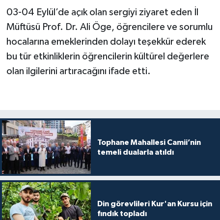
Diyarbakır Müftülüğü
İhtida Haberleri
03-04 Eylül’de açık olan sergiyi ziyaret eden İl
Müftüsü Prof. Dr. Ali Öge, öğrencilere ve sorumlu
Düzce Müftülüğü
YAŞAM
hocalarına emeklerinden dolayı teşekkür ederek
Edirne Müftülüğü
bu tür etkinliklerin öğrencilerin kültürel değerlere
olan ilgilerini artıracağını ifade etti.
Elazığ Müftülüğü
Erzincan Müftülüğü
Erzurum Müftülüğü
Tophane Mahallesi Camii’nin
temeli dualarla atıldı
Eskişehir Müftülüğü
Gaziantep Müftülüğü
Giresun Müftülüğü
Din görevlileri Kur'an Kursu için
fındık topladı