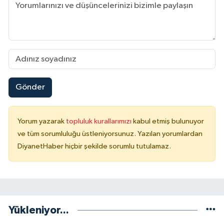
Konya Müftülüğü
Kütahya Müftülüğü
Malatya Müftülüğü
Gönder
Manisa Müftülüğü
Yorum yazarak
topluluk kurallarımızı
kabul etmiş bulunuyor
Mardin Müftülüğü
ve tüm sorumluluğu üstleniyorsunuz. Yazılan yorumlardan
DiyanetHaber hiçbir şekilde sorumlu tutulamaz.
Mersin Müftülüğü
Muğla Müftülüğü
Muş Müftülüğü
Yükleniyor...
Nevşehir Müftülüğü