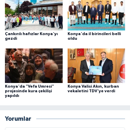
Karaman Müftülüğü
Kars Müftülüğü
Çankırılı hafızlar Konya'yı
Konya'da il birincileri belli
Kastamonu Müftülüğü
gezdi
oldu
Kayseri Müftülüğü
Kilis Müftülüğü
Kırıkkale Müftülüğü
Konya'da "Vefa Umresi"
Konya Valisi Akın, kurban
projesinde kura çekilişi
vekaletini TDV'ye verdi
yapıldı
Kırklareli Müftülüğü
Kırşehir Müftülüğü
Yorumlar
Kocaeli Müftülüğü