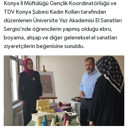
Konya İl Müftülüğü Gençlik Koordinatörlüğü ve
TDV Konya Şubesi Kadın Kolları tarafından
Bitlis Müftülüğü
Sağlık
düzenlenen Üniversite Yaz Akademisi El Sanatları
Bolu Müftülüğü
Makaleler
Sergisi’nde öğrencilerin yapmış olduğu ebru,
boyama, ahşap ve diğer geleneksel el sanatları
Burdur Müftülüğü
Ekonomi
ziyaretçilerin beğenisine sunuldu.
Bursa Müftülüğü
Duyurular
Çanakkale Müftülüğü
Podcast
Çankırı Müftülüğü
Bilim, Teknoloji
Çorum Müftülüğü
Biyografiler
Denizli Müftülüğü
Diyanet TV