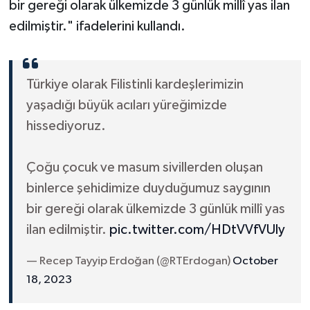
bir gereği olarak ülkemizde 3 günlük millî yas ilan
edilmiştir." ifadelerini kullandı.
Bitlis Müftülüğü
Sağlık
Bolu Müftülüğü
Makaleler
Türkiye olarak Filistinli kardeşlerimizin
Burdur Müftülüğü
Ekonomi
yaşadığı büyük acıları yüreğimizde
hissediyoruz.
Bursa Müftülüğü
Duyurular
Çoğu çocuk ve masum sivillerden oluşan
Çanakkale Müftülüğü
Podcast
binlerce şehidimize duyduğumuz saygının
bir gereği olarak ülkemizde 3 günlük millî yas
Çankırı Müftülüğü
Bilim, Teknoloji
ilan edilmiştir.
pic.twitter.com/HDtVVfVUly
Çorum Müftülüğü
Biyografiler
— Recep Tayyip Erdoğan (@RTErdogan)
October
Denizli Müftülüğü
Diyanet TV
18, 2023