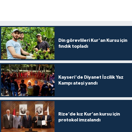
Diyarbakır Müftülüğü
İhtida Haberleri
Düzce Müftülüğü
YAŞAM
Edirne Müftülüğü
Din görevlileri Kur'an Kursu için
fındık topladı
Elazığ Müftülüğü
Erzincan Müftülüğü
Erzurum Müftülüğü
Kayseri'de Diyanet İzcilik Yaz
Kampı ateşi yandı
Eskişehir Müftülüğü
Gaziantep Müftülüğü
Rize’de kız Kur’an kursu için
protokol imzalandı
Giresun Müftülüğü