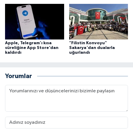
Karaman Müftülüğü
Kars Müftülüğü
Kastamonu Müftülüğü
Apple, Telegram’ı kısa
"Filistin Konvoyu"
süreliğine App Store’dan
Sakarya'dan dualarla
kaldırdı
uğurlandı
Kayseri Müftülüğü
Kilis Müftülüğü
Yorumlar
Kırıkkale Müftülüğü
Kırklareli Müftülüğü
Kırşehir Müftülüğü
Kocaeli Müftülüğü