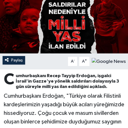
Ardahan Müftülüğü
Kudüs
Hutbeler
Artvin Müftülüğü
Kurban
DİYANET AKADEMİ
Aydın Müftülüğü
Mukabele
DİYANET GENÇLİK
Balıkesir Müftülüğü
Peygamberimizin Hayatı
DİYANET RADYO/TV
Paylaş
-
+
A
A
Bartın Müftülüğü
Ramazan
DEPREM
C
umhurbaşkanı Recep Tayyip Erdoğan, işgalci
İsrail'in Gazze'ye yönelik saldırıları dolayısıyla 3
Batman Müftülüğü
Sahabeler
Dünya
gün süreyle milli yas ilan edildiğini açıkladı.
Cumhurbaşkanı Erdoğan, "Türkiye olarak Filistinli
Bayburt Müftülüğü
Zekat
Eğitim
kardeşlerimizin yaşadığı büyük acıları yüreğimizde
Bilecik Müftülüğü
Kültür-Sanat
hissediyoruz. Çoğu çocuk ve masum sivillerden
oluşan binlerce şehidimize duyduğumuz saygının
Bingöl Müftülüğü
Aile