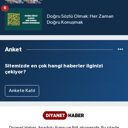
Yalova Müftülüğü
6
Doğru Sözlü Olmak: Her Zaman
Yozgat Müftülüğü
Doğru Konuşmak
Zonguldak Müftülüğü
Anket
Sitemizde en çok hangi haberler ilginizi
çekiyor?
Ankete Katıl
Diyanet Haber, Anadolu Ajansı ve İHA abonesidir. Bu sitede