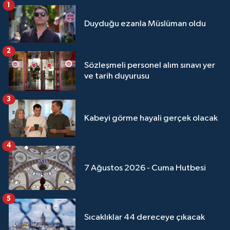
Sivas Müftülüğü
1
Duyduğu ezanla Müslüman oldu
Şanlıurfa Müftülüğü
2
Şırnak Müftülüğü
Sözleşmeli personel alım sınavı yer
ve tarih duyurusu
Tekirdağ Müftülüğü
3
Tokat Müftülüğü
Kabeyi görme hayali gerçek olacak
Trabzon Müftülüğü
4
Tunceli Müftülüğü
7 Ağustos 2026 - Cuma Hutbesi
Uşak Müftülüğü
5
Van Müftülüğü
Sıcaklıklar 44 dereceye çıkacak