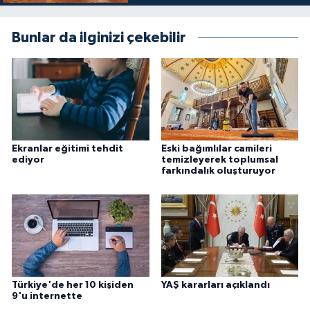
Gümüşhane Müftülüğü
Bunlar da ilginizi çekebilir
Hakkari Müftülüğü
Hatay Müftülüğü
Iğdır Müftülüğü
Ekranlar eğitimi tehdit
Eski bağımlılar camileri
Isparta Müftülüğü
ediyor
temizleyerek toplumsal
farkındalık oluşturuyor
İstanbul Müftülüğü
İzmir Müftülüğü
Kahramanmaraş Müftülüğü
Türkiye'de her 10 kişiden
YAŞ kararları açıklandı
Karabük Müftülüğü
9'u internette