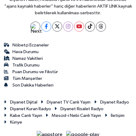
"ajans kaynaklı haberler" hariç diğer haberlerin AKTİF LİNK kaynak
belirtilerek kullanılması serbesttir.
Nöbetçi Eczaneler
Hava Durumu
Namaz Vakitleri
Trafik Durumu
Puan Durumu ve Fikstür
Tüm Manşetler
Son Dakika Haberleri
Diyanet Dijital
Diyanet TV Canlı Yayın
Diyanet Radyo
Diyanet Kuran Radyo
Diyanet Risalet Radyo
Kabe Canlı Yayın
Mescid-i Nebi Canlı Yayın
İletişim
Künye