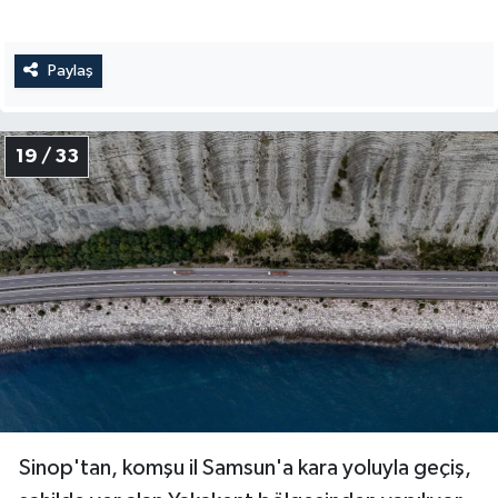
Paylaş
19 / 33
Sinop'tan, komşu il Samsun'a kara yoluyla geçiş,