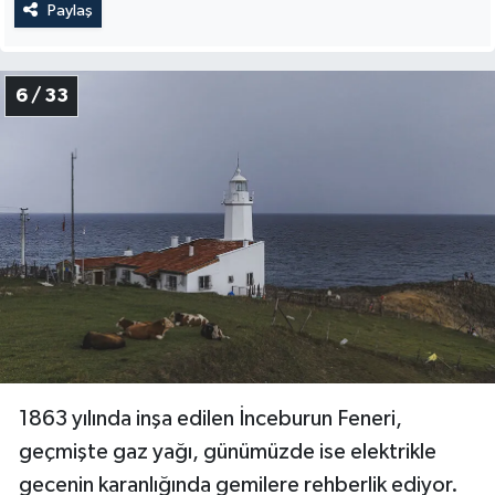
Paylaş
Niğde Müftülüğü
6 / 33
Ordu Müftülüğü
Osmaniye Müftülüğü
Rize Müftülüğü
Sakarya Müftülüğü
Samsun Müftülüğü
Siirt Müftülüğü
1863 yılında inşa edilen İnceburun Feneri,
geçmişte gaz yağı, günümüzde ise elektrikle
Sinop Müftülüğü
gecenin karanlığında gemilere rehberlik ediyor.