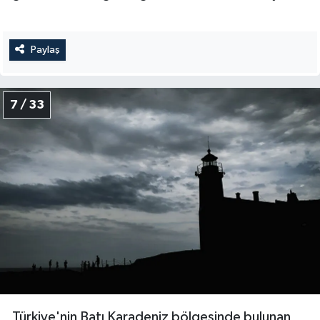
Sivas Müftülüğü
Şanlıurfa Müftülüğü
Paylaş
Şırnak Müftülüğü
7 / 33
Tekirdağ Müftülüğü
Tokat Müftülüğü
Trabzon Müftülüğü
Tunceli Müftülüğü
Uşak Müftülüğü
Van Müftülüğü
Türkiye'nin Batı Karadeniz bölgesinde bulunan