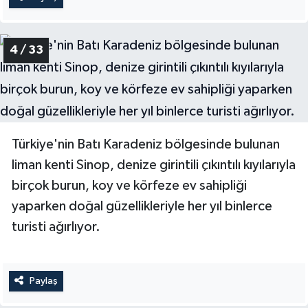
Karaman Müftülüğü
4 / 33
Kars Müftülüğü
Kastamonu Müftülüğü
Kayseri Müftülüğü
Türkiye'nin Batı Karadeniz bölgesinde bulunan
Kilis Müftülüğü
liman kenti Sinop, denize girintili çıkıntılı kıyılarıyla
birçok burun, koy ve körfeze ev sahipliği
Kırıkkale Müftülüğü
yaparken doğal güzellikleriyle her yıl binlerce
turisti ağırlıyor.
Kırklareli Müftülüğü
Kırşehir Müftülüğü
Paylaş
Kocaeli Müftülüğü