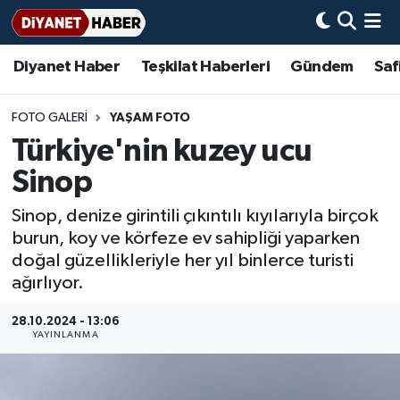
Diyanet Haber
Teşkilat Haberleri
Gündem
Saf
Diyanet Haber
Adana Müftülüğü
Bir Ayet
Aile Dergisi
İmam Hatip Okulları
Başmakale
Hadis-i Şerifler
Nöbetçi Eczaneler
Teşkilat Haberleri
Adıyaman Müftülüğü
Bir Hikaye
Aylık Dergi
Hayat Okumaları
Hava Durumu
FOTO GALERI
YAŞAM FOTO
Türkiye'nin kuzey ucu
Afyonkarahisar Müftülüğü
Gündem
Biyografiler
Ankara Namaz Vakitleri
Sinop
Ağrı Müftülüğü
#Keşfet
Dini kavramlar
Trafik Durumu
Sinop, denize girintili çıkıntılı kıyılarıyla birçok
burun, koy ve körfeze ev sahipliği yaparken
Aksaray Müftülüğü
Diyanet Bilgi
Basında Bugün
Süper Lig Puan Durumu ve Fikstür
doğal güzellikleriyle her yıl binlerce turisti
ağırlıyor.
Amasya Müftülüğü
Diyanet Takvimi
DİYANET eKİTAP
Tüm Manşetler
28.10.2024 - 13:06
YAYINLANMA
Ankara Müftülüğü
Dualar
Diyanet Dergi
Son Dakika Haberleri
Antalya Müftülüğü
Hadislerle İslam
TDV
Haber Arşivi