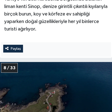
Yalova Müftülüğü
liman kenti Sinop, denize girintili çıkıntılı kıyılarıyla
birçok burun, koy ve körfeze ev sahipliği
Yozgat Müftülüğü
yaparken doğal güzellikleriyle her yıl binlerce
turisti ağırlıyor.
Zonguldak Müftülüğü
Paylaş
8 / 33