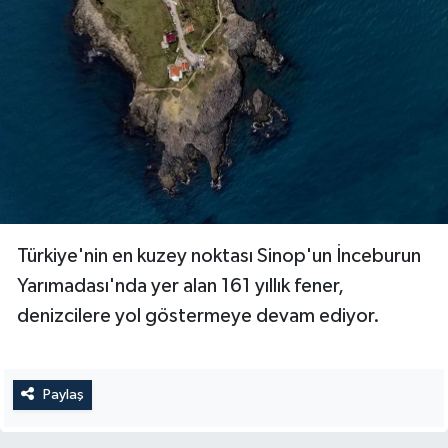
Diyarbakır Müftülüğü
İhtida Haberleri
Düzce Müftülüğü
YAŞAM
Edirne Müftülüğü
Elazığ Müftülüğü
Erzincan Müftülüğü
Türkiye'nin en kuzey noktası Sinop'un İnceburun
Erzurum Müftülüğü
Yarımadası'nda yer alan 161 yıllık fener,
Eskişehir Müftülüğü
denizcilere yol göstermeye devam ediyor.
Gaziantep Müftülüğü
Paylaş
Giresun Müftülüğü