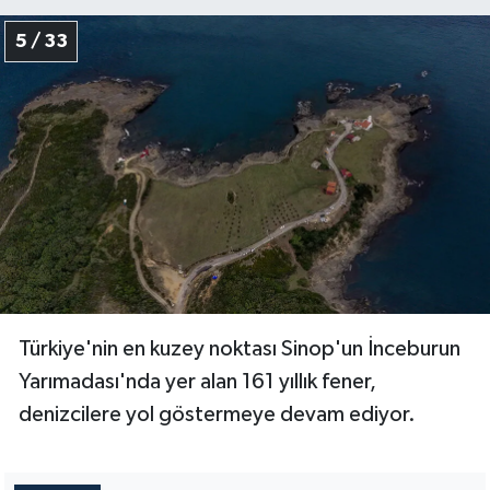
5 / 33
Konya Müftülüğü
Kütahya Müftülüğü
Malatya Müftülüğü
Manisa Müftülüğü
Mardin Müftülüğü
Mersin Müftülüğü
Türkiye'nin en kuzey noktası Sinop'un İnceburun
Muğla Müftülüğü
Yarımadası'nda yer alan 161 yıllık fener,
denizcilere yol göstermeye devam ediyor.
Muş Müftülüğü
Nevşehir Müftülüğü