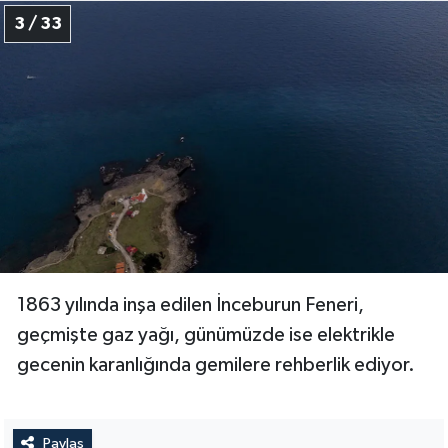
Gümüşhane Müftülüğü
3 / 33
Hakkari Müftülüğü
Hatay Müftülüğü
Iğdır Müftülüğü
Isparta Müftülüğü
İstanbul Müftülüğü
1863 yılında inşa edilen İnceburun Feneri,
İzmir Müftülüğü
geçmişte gaz yağı, günümüzde ise elektrikle
gecenin karanlığında gemilere rehberlik ediyor.
Kahramanmaraş Müftülüğü
Karabük Müftülüğü
Paylaş