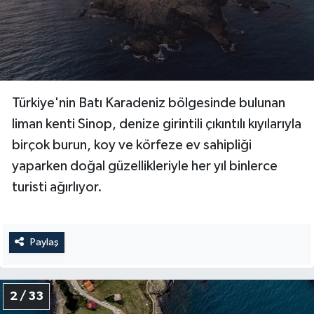
Bitlis Müftülüğü
Sağlık
Bolu Müftülüğü
Makaleler
Türkiye'nin Batı Karadeniz bölgesinde bulunan
Burdur Müftülüğü
Ekonomi
liman kenti Sinop, denize girintili çıkıntılı kıyılarıyla
Bursa Müftülüğü
Duyurular
birçok burun, koy ve körfeze ev sahipliği
yaparken doğal güzellikleriyle her yıl binlerce
Çanakkale Müftülüğü
Podcast
turisti ağırlıyor.
Çankırı Müftülüğü
Bilim, Teknoloji
Paylaş
Çorum Müftülüğü
Biyografiler
Denizli Müftülüğü
Diyanet TV
2 / 33