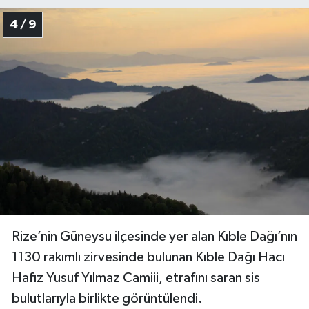
Karaman Müftülüğü
4 / 9
Kars Müftülüğü
Kastamonu Müftülüğü
Kayseri Müftülüğü
Kilis Müftülüğü
Kırıkkale Müftülüğü
Kırklareli Müftülüğü
Rize’nin Güneysu ilçesinde yer alan Kıble Dağı’nın
1130 rakımlı zirvesinde bulunan Kıble Dağı Hacı
Kırşehir Müftülüğü
Hafız Yusuf Yılmaz Camiii, etrafını saran sis
bulutlarıyla birlikte görüntülendi.
Kocaeli Müftülüğü