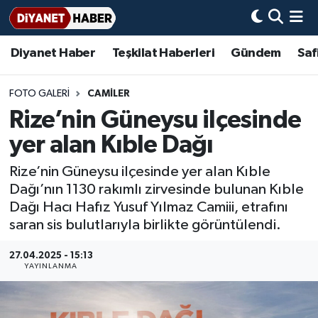
Diyanet Haber
Teşkilat Haberleri
Gündem
Saf
Diyanet Haber
Adana Müftülüğü
Bir Ayet
Aile Dergisi
İmam Hatip Okulları
Başmakale
Hadis-i Şerifler
Nöbetçi Eczaneler
Teşkilat Haberleri
Adıyaman Müftülüğü
Bir Hikaye
Aylık Dergi
Hayat Okumaları
Hava Durumu
FOTO GALERI
CAMİLER
Rize’nin Güneysu ilçesinde
Afyonkarahisar Müftülüğü
Gündem
Biyografiler
Ankara Namaz Vakitleri
yer alan Kıble Dağı
Ağrı Müftülüğü
#Keşfet
Dini kavramlar
Trafik Durumu
Rize’nin Güneysu ilçesinde yer alan Kıble
Dağı’nın 1130 rakımlı zirvesinde bulunan Kıble
Aksaray Müftülüğü
Diyanet Bilgi
Basında Bugün
Süper Lig Puan Durumu ve Fikstür
Dağı Hacı Hafız Yusuf Yılmaz Camiii, etrafını
saran sis bulutlarıyla birlikte görüntülendi.
Amasya Müftülüğü
Diyanet Takvimi
DİYANET eKİTAP
Tüm Manşetler
27.04.2025 - 15:13
YAYINLANMA
Ankara Müftülüğü
Dualar
Diyanet Dergi
Son Dakika Haberleri
Antalya Müftülüğü
Hadislerle İslam
TDV
Haber Arşivi