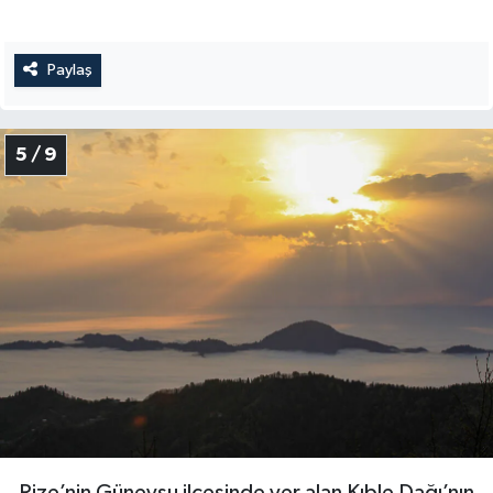
Konya Müftülüğü
Paylaş
Kütahya Müftülüğü
5 / 9
Malatya Müftülüğü
Manisa Müftülüğü
Mardin Müftülüğü
Mersin Müftülüğü
Muğla Müftülüğü
Muş Müftülüğü
Nevşehir Müftülüğü