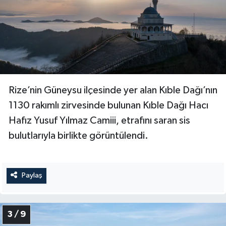
Diyarbakır Müftülüğü
İhtida Haberleri
Düzce Müftülüğü
YAŞAM
Edirne Müftülüğü
Elazığ Müftülüğü
Rize’nin Güneysu ilçesinde yer alan Kıble Dağı’nın
1130 rakımlı zirvesinde bulunan Kıble Dağı Hacı
Erzincan Müftülüğü
Hafız Yusuf Yılmaz Camiii, etrafını saran sis
Erzurum Müftülüğü
bulutlarıyla birlikte görüntülendi.
Eskişehir Müftülüğü
Paylaş
Gaziantep Müftülüğü
Giresun Müftülüğü
3 / 9