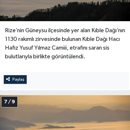
Sivas Müftülüğü
Şanlıurfa Müftülüğü
Rize’nin Güneysu ilçesinde yer alan Kıble Dağı’nın
Şırnak Müftülüğü
1130 rakımlı zirvesinde bulunan Kıble Dağı Hacı
Tekirdağ Müftülüğü
Hafız Yusuf Yılmaz Camiii, etrafını saran sis
bulutlarıyla birlikte görüntülendi.
Tokat Müftülüğü
Trabzon Müftülüğü
Paylaş
Tunceli Müftülüğü
7 / 9
Uşak Müftülüğü
Van Müftülüğü