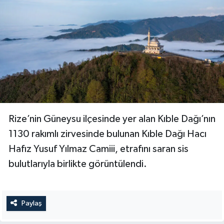
Gümüşhane Müftülüğü
Hakkari Müftülüğü
Hatay Müftülüğü
Iğdır Müftülüğü
Isparta Müftülüğü
Rize’nin Güneysu ilçesinde yer alan Kıble Dağı’nın
1130 rakımlı zirvesinde bulunan Kıble Dağı Hacı
İstanbul Müftülüğü
Hafız Yusuf Yılmaz Camiii, etrafını saran sis
İzmir Müftülüğü
bulutlarıyla birlikte görüntülendi.
Kahramanmaraş Müftülüğü
Paylaş
Karabük Müftülüğü