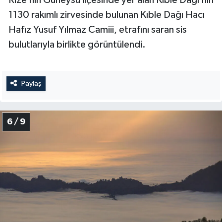
Rize’nin Güneysu ilçesinde yer alan Kıble Dağı’nın
1130 rakımlı zirvesinde bulunan Kıble Dağı Hacı
Niğde Müftülüğü
Hafız Yusuf Yılmaz Camiii, etrafını saran sis
bulutlarıyla birlikte görüntülendi.
Ordu Müftülüğü
Osmaniye Müftülüğü
Paylaş
Rize Müftülüğü
6 / 9
Sakarya Müftülüğü
Samsun Müftülüğü
Siirt Müftülüğü
Sinop Müftülüğü