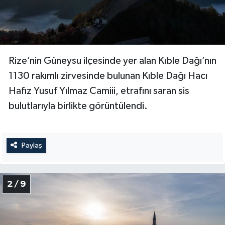
Bitlis Müftülüğü
Sağlık
Bolu Müftülüğü
Makaleler
Rize’nin Güneysu ilçesinde yer alan Kıble Dağı’nın
Burdur Müftülüğü
Ekonomi
1130 rakımlı zirvesinde bulunan Kıble Dağı Hacı
Hafız Yusuf Yılmaz Camiii, etrafını saran sis
Bursa Müftülüğü
Duyurular
bulutlarıyla birlikte görüntülendi.
Çanakkale Müftülüğü
Podcast
Paylaş
Çankırı Müftülüğü
Bilim, Teknoloji
Çorum Müftülüğü
Biyografiler
2 / 9
Denizli Müftülüğü
Diyanet TV