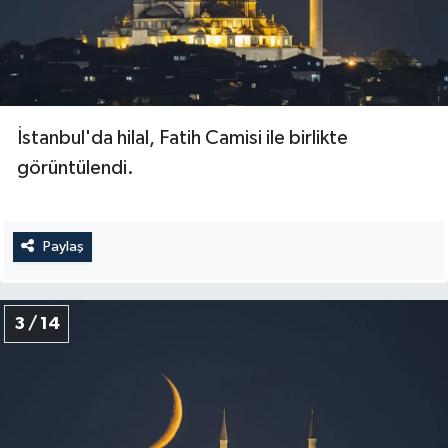
Diyarbakır Müftülüğü
İhtida Haberleri
Düzce Müftülüğü
YAŞAM
Edirne Müftülüğü
İstanbul'da hilal, Fatih Camisi ile birlikte
Elazığ Müftülüğü
görüntülendi.
Erzincan Müftülüğü
Paylaş
Erzurum Müftülüğü
Eskişehir Müftülüğü
3 / 14
Gaziantep Müftülüğü
Giresun Müftülüğü