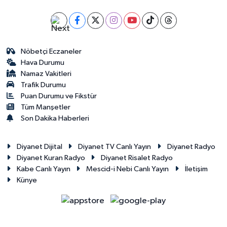
Nöbetçi Eczaneler
Hava Durumu
Namaz Vakitleri
Trafik Durumu
Puan Durumu ve Fikstür
Tüm Manşetler
Son Dakika Haberleri
Diyanet Dijital
Diyanet TV Canlı Yayın
Diyanet Radyo
Diyanet Kuran Radyo
Diyanet Risalet Radyo
Kabe Canlı Yayın
Mescid-i Nebi Canlı Yayın
İletişim
Künye