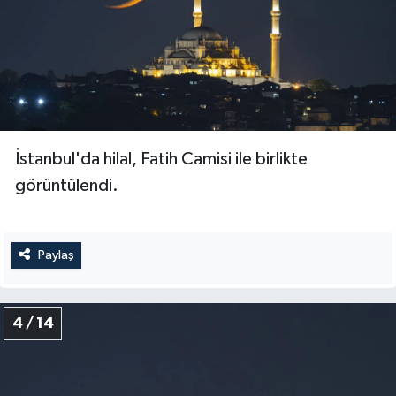
Gümüşhane Müftülüğü
Hakkari Müftülüğü
Hatay Müftülüğü
Iğdır Müftülüğü
İstanbul'da hilal, Fatih Camisi ile birlikte
görüntülendi.
Isparta Müftülüğü
İstanbul Müftülüğü
Paylaş
İzmir Müftülüğü
4 / 14
Kahramanmaraş Müftülüğü
Karabük Müftülüğü