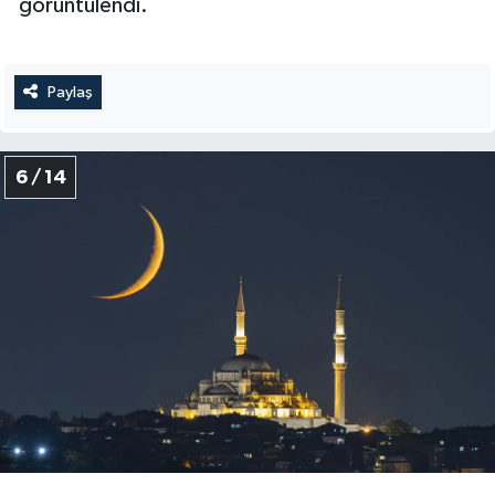
görüntülendi.
Sivas Müftülüğü
Şanlıurfa Müftülüğü
Paylaş
Şırnak Müftülüğü
6 / 14
Tekirdağ Müftülüğü
Tokat Müftülüğü
Trabzon Müftülüğü
Tunceli Müftülüğü
Uşak Müftülüğü
Van Müftülüğü