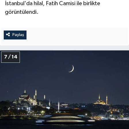
İstanbul'da hilal, Fatih Camisi ile birlikte
Yalova Müftülüğü
görüntülendi.
Yozgat Müftülüğü
Paylaş
Zonguldak Müftülüğü
7 / 14