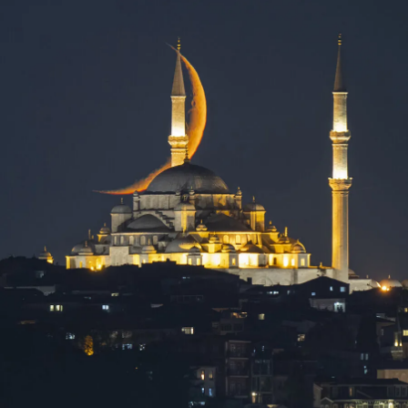
Karaman Müftülüğü
Kars Müftülüğü
Kastamonu Müftülüğü
Kayseri Müftülüğü
Kilis Müftülüğü
Kırıkkale Müftülüğü
Kırklareli Müftülüğü
Kırşehir Müftülüğü
Kocaeli Müftülüğü