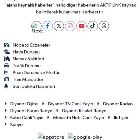
"ajans kaynaklı haberler" hariç diğer haberlerin AKTİF LİNK kaynak
belirtilerek kullanılması serbesttir.
Nöbetçi Eczaneler
Hava Durumu
Namaz Vakitleri
Trafik Durumu
Puan Durumu ve Fikstür
Tüm Manşetler
Son Dakika Haberleri
Diyanet Dijital
Diyanet TV Canlı Yayın
Diyanet Radyo
Diyanet Kuran Radyo
Diyanet Risalet Radyo
Kabe Canlı Yayın
Mescid-i Nebi Canlı Yayın
İletişim
Künye