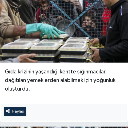
Sivas Müftülüğü
Şanlıurfa Müftülüğü
Şırnak Müftülüğü
Tekirdağ Müftülüğü
Tokat Müftülüğü
Gıda krizinin yaşandığı kentte sığınmacılar,
Trabzon Müftülüğü
dağıtılan yemeklerden alabilmek için yoğunluk
oluşturdu.
Tunceli Müftülüğü
Uşak Müftülüğü
Paylaş
Van Müftülüğü