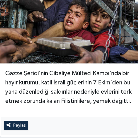
Bitlis Müftülüğü
Sağlık
Bolu Müftülüğü
Makaleler
Burdur Müftülüğü
Ekonomi
Bursa Müftülüğü
Duyurular
Gazze Şeridi'nin Cibaliye Mülteci Kampı'nda bir
Çanakkale Müftülüğü
Podcast
hayır kurumu, katil İsrail güçlerinin 7 Ekim'den bu
yana düzenlediği saldırılar nedeniyle evlerini terk
Çankırı Müftülüğü
Bilim, Teknoloji
etmek zorunda kalan Filistinlilere, yemek dağıttı.
Çorum Müftülüğü
Biyografiler
Denizli Müftülüğü
Diyanet TV
Paylaş