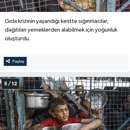
Konya Müftülüğü
Gıda krizinin yaşandığı kentte sığınmacılar,
Kütahya Müftülüğü
dağıtılan yemeklerden alabilmek için yoğunluk
oluşturdu.
Malatya Müftülüğü
Manisa Müftülüğü
Paylaş
Mardin Müftülüğü
5 / 12
Mersin Müftülüğü
Muğla Müftülüğü
Muş Müftülüğü
Nevşehir Müftülüğü