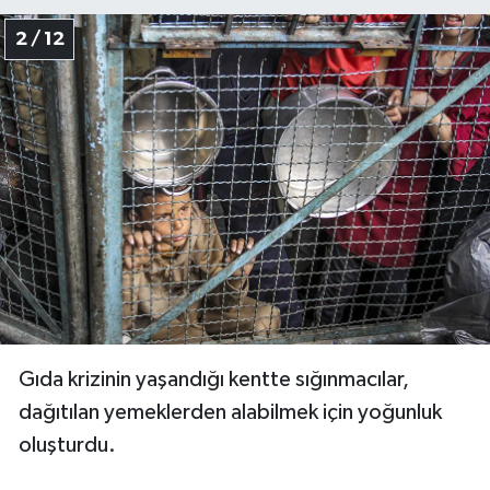
Diyarbakır Müftülüğü
İhtida Haberleri
2 / 12
Düzce Müftülüğü
YAŞAM
Edirne Müftülüğü
Elazığ Müftülüğü
Erzincan Müftülüğü
Erzurum Müftülüğü
Eskişehir Müftülüğü
Gıda krizinin yaşandığı kentte sığınmacılar,
Gaziantep Müftülüğü
dağıtılan yemeklerden alabilmek için yoğunluk
oluşturdu.
Giresun Müftülüğü