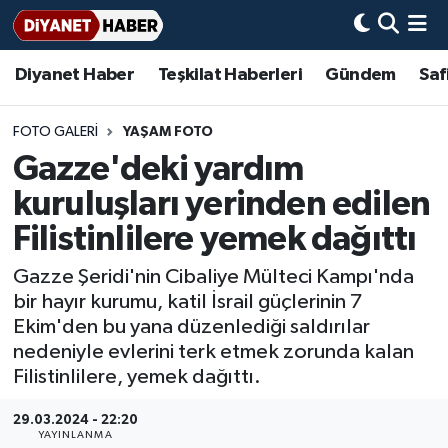
Diyanet Haber
Teşkilat Haberleri
Gündem
Saf
Diyanet Haber
Adana Müftülüğü
Bir Ayet
Aile Dergisi
İmam Hatip Okulları
Başmakale
Hadis-i Şerifler
Nöbetçi Eczaneler
Teşkilat Haberleri
Adıyaman Müftülüğü
Bir Hikaye
Aylık Dergi
Hayat Okumaları
Hava Durumu
FOTO GALERI
YAŞAM FOTO
Gazze'deki yardım
Afyonkarahisar Müftülüğü
Gündem
Biyografiler
Ankara Namaz Vakitleri
kuruluşları yerinden edilen
Ağrı Müftülüğü
#Keşfet
Dini kavramlar
Trafik Durumu
Filistinlilere yemek dağıttı
Gazze Şeridi'nin Cibaliye Mülteci Kampı'nda
Aksaray Müftülüğü
Diyanet Bilgi
Basında Bugün
Süper Lig Puan Durumu ve Fikstür
bir hayır kurumu, katil İsrail güçlerinin 7
Ekim'den bu yana düzenlediği saldırılar
Amasya Müftülüğü
Diyanet Takvimi
DİYANET eKİTAP
Tüm Manşetler
nedeniyle evlerini terk etmek zorunda kalan
Filistinlilere, yemek dağıttı.
Ankara Müftülüğü
Dualar
Diyanet Dergi
Son Dakika Haberleri
29.03.2024 - 22:20
Antalya Müftülüğü
Hadislerle İslam
TDV
Haber Arşivi
YAYINLANMA