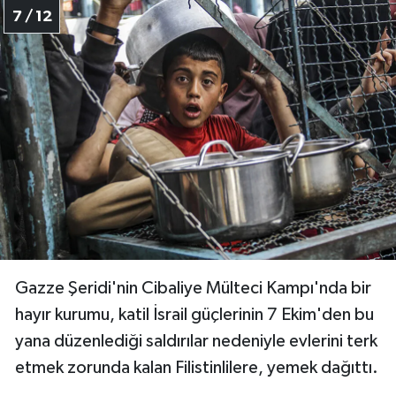
7 / 12
Yalova Müftülüğü
Yozgat Müftülüğü
Zonguldak Müftülüğü
Gazze Şeridi'nin Cibaliye Mülteci Kampı'nda bir
hayır kurumu, katil İsrail güçlerinin 7 Ekim'den bu
yana düzenlediği saldırılar nedeniyle evlerini terk
etmek zorunda kalan Filistinlilere, yemek dağıttı.