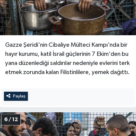
Niğde Müftülüğü
Ordu Müftülüğü
Gazze Şeridi'nin Cibaliye Mülteci Kampı'nda bir
Osmaniye Müftülüğü
hayır kurumu, katil İsrail güçlerinin 7 Ekim'den bu
Rize Müftülüğü
yana düzenlediği saldırılar nedeniyle evlerini terk
etmek zorunda kalan Filistinlilere, yemek dağıttı.
Sakarya Müftülüğü
Samsun Müftülüğü
Paylaş
Siirt Müftülüğü
6 / 12
Sinop Müftülüğü