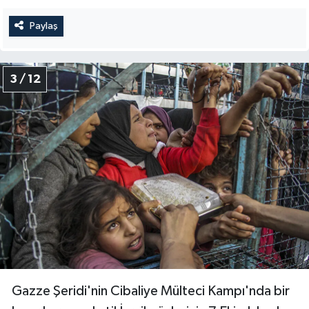
Gümüşhane Müftülüğü
Paylaş
Hakkari Müftülüğü
3 / 12
Hatay Müftülüğü
Iğdır Müftülüğü
Isparta Müftülüğü
İstanbul Müftülüğü
İzmir Müftülüğü
Kahramanmaraş Müftülüğü
Gazze Şeridi'nin Cibaliye Mülteci Kampı'nda bir
Karabük Müftülüğü